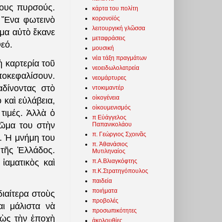
νους πυρσούς.
κάρτα του πολίτη
κορονοϊός
. Ἕνα φωτεινὸ
λειτουργική γλῶσσα
ῦμα αὐτὸ ἔκανε
μεταφράσεις
εό.
μουσική
νέα τάξη πραγμάτων
 καρτερία τοῦ
νεοειδωλολατρεία
ἀποκεφαλίσουν.
νεομάρτυρες
δίνοντας στὸ
ντοκιμαντέρ
οἰκογένεια
 καὶ εὐλάβεια,
οἰκουμενισμός
τιμές. Ἀλλὰ ὁ
π Εὐάγγελος
σῶμα του στὴν
Παπανικολάου
π. Γεώργιος Σχοινᾶς
. Ἡ μνήμη του
π. Ἀθανάσιος
 τῆς Ἑλλάδος.
Μυτιληναίος
π.Α.Βλιαγκόφτης
ἰαματικὸς καὶ
π.Κ.Στρατηγόπουλος
παιδεία
ποιήματα
αίτερα στοὺς
προβολές
αι μάλιστα νὰ
προσωπικότητες
πὼς τὴν ἐποχὴ
ἀκολουθίες