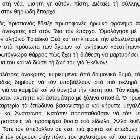
 στὴ νέα, μισητὴ γι’ αὐτόν, πίστη. Διέταξε τὴ σύλλη
 στὸν θηριώδη ἔπαρχο.
ιστιανὸς ἔδειξε πρωτοφανὲς ἡρωικὸ φρόνημα ἀπ
 ἀνακριτὲς καὶ στὸν ἴδιο τὸν ἔπαρχο. Ὁμολόγησε μὲ
ν ἀληθινὸ Τριαδικὸ Θεὸ καὶ στηλίτευσε τὴν εἰδωλολατρ
ν στὰ πρόσωπα τῶν ἄγριων καὶ ἀνήθικων «θεοτήτων»
ρωτόγνωρο θάρρος πὼς ἔχει τὴ διάθεση νὰ μαρτυρήσει γ
ἷμα του καὶ νὰ δώσει τὴ ζωή του γιὰ Ἐκεῖνον!
τρες ἀνακριτές, κυριευμένοι ἀπὸ δαιμονικὸ θυμό, τ
ώδεις δημίους νὰ τὸν ὑποβάλλουν στὰ πιὸ σκληρὰ
 γιὰ νὰ καμφθεῖ καὶ νὰ ἀρνηθεῖ τὴν πίστη του. Τὸν κά
οῦσαν ἀλύπητα καὶ ἀσταμάτητα μὲ ξύλινα σπαθιά. Ὁ ἡρω
καρτερία τὰ ἐπώδυνα βασανιστήρια καὶ κήρυττε μεγα
 καὶ Ἀναστάντα. Κατόπιν προσπαθοῦσαν νὰ τὸν με
προτάσεις νὰ προσφέρει θυσία στὰ εἴδωλα. Ἀλλὰ ἐκεῖ
. Τότε τὸν ὑπέβαλλαν σὲ νέα, πιὸ φρικτὰ καὶ ἐπώδυνα 
αὶ τὸν σέρνουν στὴν πόλη, τὸν φυλακίζουν καὶ τοῦ τρυπ