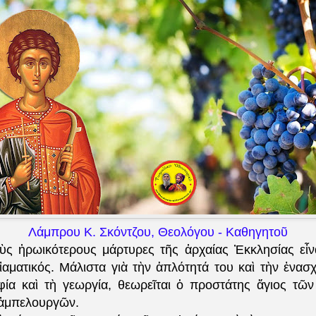
Λάμπρου Κ. Σκόντζου, Θεολόγου - Καθηγητοῦ
ς ἠρωικότερους μάρτυρες τῆς ἀρχαίας Ἐκκλησίας εἶνα
αματικός. Μάλιστα γιὰ τὴν ἁπλότητά του καὶ τὴν ἐνασ
φία καὶ τὴ γεωργία, θεωρεῖται ὁ προστάτης ἅγιος τῶ
ν ἀμπελουργῶν.