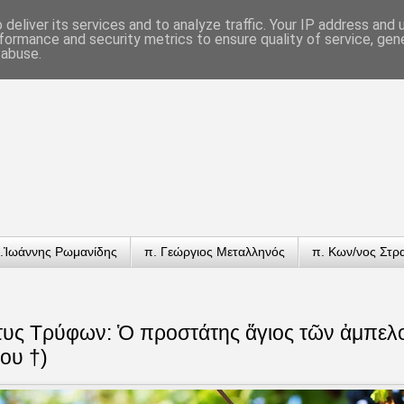
deliver its services and to analyze traffic. Your IP address and
formance and security metrics to ensure quality of service, ge
 abuse.
.Ἰωάννης Ρωμανίδης
π. Γεώργιος Μεταλληνός
π. Κων/νος Στρ
τυς Τρύφων: Ὁ προστάτης ἅγιος τῶν ἀμπελ
ου †)