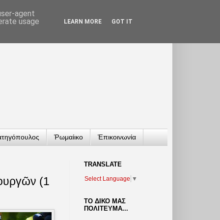
 user-agent
nerate usage
LEARN MORE
GOT IT
ατηγόπουλος
Ῥωμαίικο
Ἐπικοινωνία
TRANSLATΕ
ουργῶν (1
Select Language
▼
ΤΟ ΔΙΚΟ ΜΑΣ
ΠΟΛΙΤΕΥΜΑ...