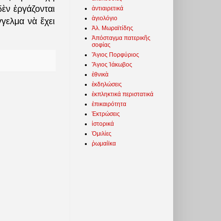
δὲν ἐργάζονται
ἀντιαιρετικά
ἁγιολόγιο
γγελμα νὰ ἔχει
Ἀλ. Μωραϊτίδης
Ἀπόσταγμα πατερικῆς
σοφίας
Ἅγιος Πορφύριος
Ἅγιος Ἰάκωβος
ἐθνικὰ
ἐκδηλώσεις
ἐκπληκτικά περιστατικά
ἐπικαιρότητα
Ἐκτρώσεις
ἱστορικά
Ὁμιλίες
ῥωμαίϊκα