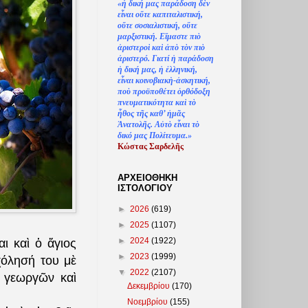
«
ἡ
δική μας παράδοση δ
ὲ
ν
ε
ἶ
ναι ο
ὔ
τε καπιταλιστική,
ο
ὔ
τε σοσιαλιστική, ο
ὔ
τε
μαρξιστική. Ε
ἴ
μαστε πι
ὸ
ἀ
ριστερο
ὶ
κα
ὶ
ἀ
π
ὸ
τ
ὸ
ν πι
ὸ
ἀ
ριστερό. Γιατί
ἡ
παράδοση
ἡ
δική μας,
ἡ
ἑ
λληνική,
ε
ἶ
ναι κοινοβιακ
ὴ
-
ἀ
σκητική,
πο
ὺ
προϋποθέτει
ὀ
ρθόδοξη
πνευματικότητα κα
ὶ
τ
ὸ
ἦ
θος τ
ῆ
ς καθ’
ἠ
μ
ᾶ
ς
Ἀ
νατολ
ῆ
ς. Α
ὐ
τ
ὸ
ε
ἶ
ναι τ
ὸ
δικό μας Πολίτευμα.»
Κώστας Σαρδελ
ῆ
ς
ΑΡΧΕΙΟΘΗΚΗ
ΙΣΤΟΛΟΓΙΟΥ
►
2026
(619)
►
2025
(1107)
►
2024
(1922)
ι καὶ ὁ ἅγιος
►
2023
(1999)
χόλησή του μὲ
▼
2022
(2107)
ν γεωργῶν καὶ
Δεκεμβρίου
(170)
Νοεμβρίου
(155)