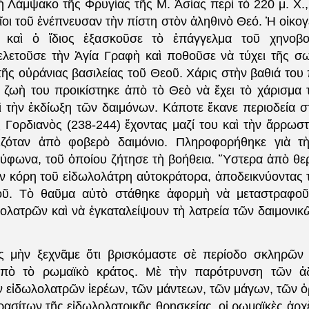
ὴ Λάμψακο τῆς Φρυγίας τῆς Μ. Ἀσίας περὶ τὸ 220 μ. Χ.,
οῖοι τοῦ ἐνέπνευσαν τὴν πίστη στὸν ἀληθινὸ Θεό. Ἡ οἰκογ
 καὶ ὁ ἴδιος ἐξασκοῦσε τὸ ἐπάγγελμα τοῦ χηνοβ
λετοῦσε τὴν Ἁγία Γραφὴ καὶ ποθοῦσε νὰ τύχει τῆς σω
 τῆς οὐράνιας βασιλείας τοῦ Θεοῦ. Χάρις στὴν βαθιά του π
α ζωὴ του προικίστηκε ἀπὸ τὸ Θεὸ νὰ ἔχει τὸ χάρισμα 
ὶ τὴν ἐκδίωξη τῶν δαιμόνων. Κάποτε ἔκανε περιοδεία σ
 Γορδιανὸς (238-244) ἔχοντας μαζί του καὶ τὴν ἄρρωστ
ιζόταν ἀπὸ φοβερὸ δαιμόνιο. Πληροφορήθηκε γιὰ τ
ρύφωνα, τοῦ ὁποίου ζήτησε τὴ βοήθεια. Ὕστερα ἀπὸ θ
ν κόρη τοῦ εἰδωλολάτρη αὐτοκράτορα, ἀποδεικνύοντας 
οῦ. Τὸ θαῦμα αὐτὸ στάθηκε ἀφορμὴ νὰ μεταστραφοῦ
ολατρῶν καὶ νὰ ἐγκαταλείψουν τὴ λατρεία τῶν δαιμονικ
ν ξεχνᾶμε ὅτι βρισκόμαστε σὲ περίοδο σκληρῶν 
ἀπὸ τὸ ρωμαϊκὸ κράτος. Μὲ τὴν παρότρυνση τῶν ἀδ
ν εἰδωλολατρῶν ἱερέων, τῶν μάντεων, τῶν μάγων, τῶν 
ρασίτων τῆς εἰδωλολατρικῆς θρησκείας, οἱ ρωμαϊκὲς ἀρχ