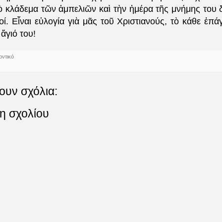
τὸ κλάδεμα τῶν ἀμπελιῶν καὶ τὴν ἡμέρα τῆς μνήμης του 
ί. Εἶναι εὐλογία γιὰ μᾶς τοῦ Χριστιανούς, τὸ κάθε ἐπά
ἅγιό του!
οντικό
ουν σχόλια:
η σχολίου