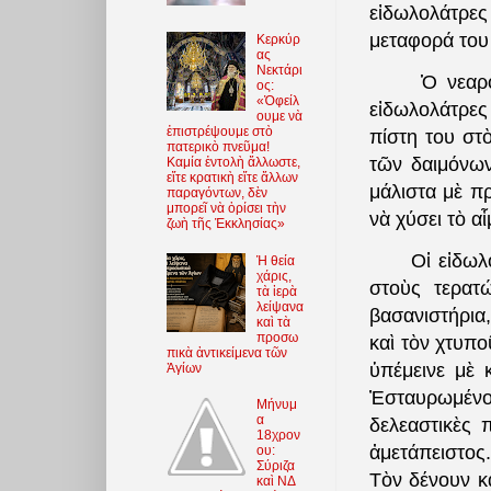
εἰδωλολάτρες
μεταφορά του
Κερκύρ
ας
Νεκτάρι
Ὁ νεαρὸς Χρ
ος:
«Ὀφείλ
εἰδωλολάτρες
ουμε νὰ
ἐπιστρέψουμε στὸ
πίστη του στὸ
πατερικὸ πνεῦμα!
τῶν δαιμόνω
Καμία ἐντολὴ ἄλλωστε,
εἴτε κρατικὴ εἴτε ἄλλων
μάλιστα μὲ π
παραγόντων, δὲν
μπορεῖ νὰ ὁρίσει τὴν
νὰ χύσει τὸ α
ζωὴ τῆς Ἐκκλησίας»
Οἱ εἰδωλολά
Ἡ θεία
χάρις,
στοὺς τερατ
τὰ ἱερὰ
λείψανα
βασανιστήρια,
καὶ τὰ
προσω
καὶ τὸν χτυπ
πικὰ ἀντικείμενα τῶν
ὑπέμεινε μὲ 
Ἁγίων
Ἐσταυρωμένο
Μήνυμ
α
δελεαστικὲς 
18χρον
ἀμετάπειστος
ου:
Σύριζα
Τὸν δένουν κ
καὶ ΝΔ