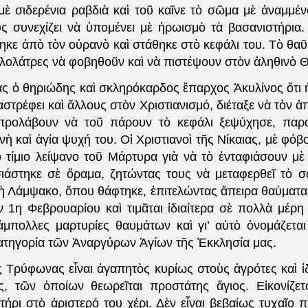
μὲ σιδερένια ραβδιὰ καὶ τοῦ καῖνε τὸ σῶμα μὲ ἀναμμέ
ς συνεχίζει νὰ ὑπομένει μὲ ἡρωισμὸ τὰ βασανιστήρια
ηκε ἀπὸ τὸν οὐρανὸ καὶ στάθηκε στὸ κεφάλι του. Τὸ θα
λολάτρες νὰ φοβηθοῦν καὶ νὰ πιστέψουν στὸν ἀληθινὸ Θ
θηριώδης καὶ σκληρόκαρδος ἔπαρχος Ἀκυλίνος ὅτι ἡ
τρέφει καὶ ἄλλους στὸν Χριστιανισμό, διέταξε νὰ τὸν 
ρολάβουν νὰ τοῦ πάρουν τὸ κεφάλι ξεψύχησε, παρα
νὴ καὶ ἁγία ψυχή του. Οἱ Χριστιανοὶ τῆς Νίκαιας, μὲ φόβο
 τίμιο λείψανο τοῦ Μάρτυρα γιὰ νὰ τὸ ἐνταφιάσουν μὲ 
ιάστηκε σὲ ὅραμα, ζητώντας τους νὰ μεταφερθεῖ τὸ 
τὴ Λάμψακο, ὅπου θάφτηκε, ἐπιτελώντας ἄπειρα θαύματα
ὴν 1η Φεβρουαρίου καὶ τιμᾶται ἰδιαίτερα σὲ πολλὰ μέρη
πολλες μαρτυρίες θαυμάτων καὶ γι’ αὐτὸ ὀνομάζεται 
κατηγορία τῶν Ἀναργύρων Ἁγίων τῆς Ἐκκλησία μας.
φωνας εἶναι ἀγαπητὸς κυρίως στοὺς ἀγρότες καὶ ἰδι
, τῶν ὁποίων θεωρεῖται προστάτης ἅγιος. Εἰκονίζετ
τήρι στὸ ἀριστερό του χέρι. Δὲν εἶναι βεβαίως τυχαῖο 