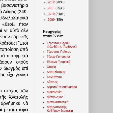
►
2012
(2038)
 βασανιστήρια
►
2011
(2530)
ὁ Δέκιος (249-
►
2010
(2401)
 εἰδωλολατρικὰ
►
2009
(359)
 «θεοὶ» ἦταν
 γι’ αὐτὸ δὲν
Κατηγορίες
ἀναρτήσεων
ίνουν εὐμενεῖς
 κράτους! Ἔτσι
Γέροντας Εφραίμ
Φιλοθεΐτης (Αριζόνας)
ιστοποίηση ἀπὸ
Γέροντας Παΐσιος
τὰ πιὸ φρικτὰ
Γέρων Γρηγόριος
ιάσουν στοὺς
Ελληνο-Τουρκικὰ
Θράκη
Ὁ διωγμὸς ἐπὶ
Καποδίστριας
ος εἶχε γενικὸ
Κόντογλου
Κῦπρος
Λεμεσοῦ π.Ἀθανασίου
ι στόχος τῶν
Μακεδονία
τῆς Ἀνατολῆς
Μεταλληνός
Μεταναστευτικό
 ἀρνήθηκε νὰ
Μητροπολίτης
ὶ μεταστρέφει
Κυθήρων Σεραφείμ