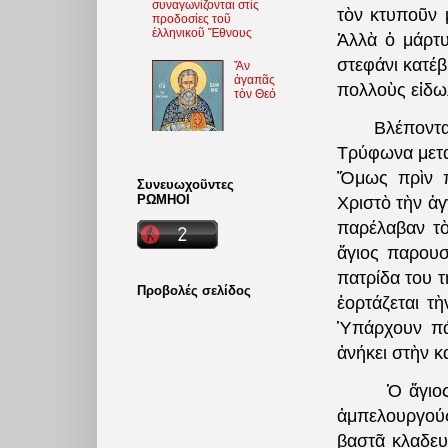
συναγωνίζονται στὶς
τὸν κτυποῦν 
προδοσίες τοῦ
ἑλληνικοῦ Ἔθνους
Ἀλλὰ ὁ μάρτυ
στεφάνι κατέβ
Ἄν
ἀγαπᾶς
πολλοὺς εἰδω
τὸν Θεό
Βλέποντας ὁ 
Τρύφωνα μετασ
Ὅμως πρὶν π
Συνευωχοῦντες
ΡΩΜΗΟΙ
Χριστὸ τὴν ἁγ
παρέλαβαν τὸ
ἅγιος παρουσ
πατρίδα του 
Προβολές σελίδος
ἑορτάζεται τ
Ὑπάρχουν πάμ
ἀνήκει στὴν 
Ὁ ἅγιος Τρύ
ἀμπελουργούς
βαστᾶ κλαδευ