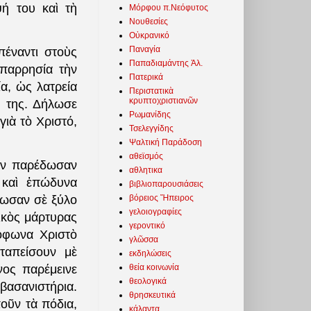
ψή του καὶ τὴ
Μόρφου π.Νεόφυτος
Νουθεσίες
Οὐκρανικό
Παναγία
έναντι στοὺς
Παπαδιαμάντης Ἀλ.
 παρρησία τὴν
Πατερικά
ία, ὡς λατρεία
Περιστατικὰ
κρυπτοχριστιανῶν
 της. Δήλωσε
Ρωμανίδης
ιὰ τὸ Χριστό,
Τσελεγγίδης
Ψαλτική Παράδοση
αθεϊσμός
ὸν παρέδωσαν
αθλητικα
 καὶ ἐπώδυνα
βιβλιοπαρουσιάσεις
βόρειος Ἤπειρος
ρφωσαν σὲ ξύλο
γελοιογραφίες
ικὸς μάρτυρας
γεροντικό
λόφωνα Χριστὸ
γλῶσσα
ταπείσουν μὲ
εκδηλώσεις
θεία κοινωνία
νος παρέμεινε
θεολογικά
βασανιστήρια.
θρησκευτικά
οῦν τὰ πόδια,
κάλαντα