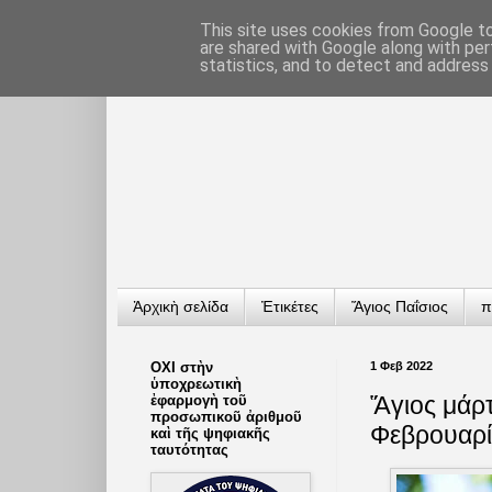
This site uses cookies from Google to 
are shared with Google along with per
statistics, and to detect and address
Ἀρχικὴ σελίδα
Ἐτικέτες
Ἅγιος Παΐσιος
π
ΟΧΙ στὴν
1 Φεβ 2022
ὑποχρεωτικὴ
Ἅγιος μάρ
ἐφαρμογὴ τοῦ
προσωπικοῦ ἀριθμοῦ
Φεβρουαρί
καὶ τῆς ψηφιακῆς
ταυτότητας