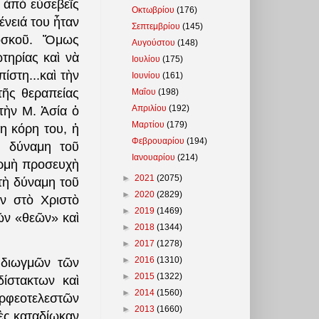
 ἀπὸ εὐσεβεῖς
Οκτωβρίου
(176)
ένειά του ἦταν
Σεπτεμβρίου
(145)
οσκοῦ. Ὅμως
Αυγούστου
(148)
τηρίας καὶ νὰ
Ιουλίου
(175)
ίστη...
καὶ τὴν
Ιουνίου
(161)
τῆς θεραπείας
Μαΐου
(198)
Απριλίου
(192)
τὴν Μ. Ἀσία ὁ
Μαρτίου
(179)
η κόρη του, ἡ
Φεβρουαρίου
(194)
ὴ δύναμη τοῦ
Ιανουαρίου
(214)
ερμὴ προσευχὴ
►
2021
(2075)
τὴ δύναμη τοῦ
►
2020
(2829)
ν στὸ Χριστὸ
►
2019
(1469)
ῶν «θεῶν» καὶ
►
2018
(1344)
►
2017
(1278)
►
2016
(1310)
διωγμῶν τῶν
►
2015
(1322)
ίστακτων καὶ
►
2014
(1560)
ὀρφεοτελεστῶν
►
2013
(1660)
ὲς καταδίωκαν