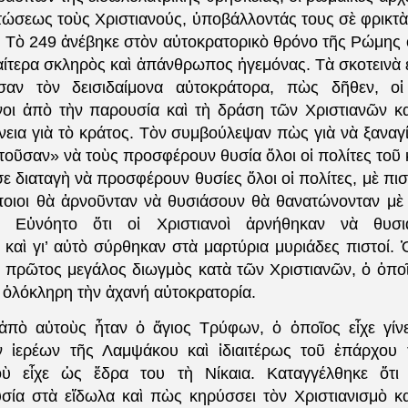
ντώσεως τοὺς Χριστιανούς, ὑποβάλλοντάς τους σὲ φρικτὰ
. Τὸ 249 ἀνέβηκε στὸν αὐτοκρατορικὸ θρόνο τῆς Ρώμης 
ιαίτερα σκληρὸς καὶ ἀπάνθρωπος ἡγεμόνας. Τὰ σκοτεινὰ
εισαν τὸν δεισιδαίμονα αὐτοκράτορα, πὼς δῆθεν, οἱ
οι ἀπὸ τὴν παρουσία καὶ τὴ δράση τῶν Χριστιανῶν καὶ
νεια γιὰ τὸ κράτος. Τὸν συμβούλεψαν πὼς γιὰ νὰ ξαναγ
ητοῦσαν» νὰ τοὺς προσφέρουν θυσία ὅλοι οἱ πολίτες τοῦ
ε διαταγὴ νὰ προσφέρουν θυσίες ὅλοι οἱ πολίτες, μὲ π
ποιοι θὰ ἀρνοῦνταν νὰ θυσιάσουν θὰ θανατώνονταν μὲ 
α. Εὐνόητο ὅτι οἱ Χριστιανοὶ ἀρνήθηκαν νὰ θυσ
 καὶ γι’ αὐτὸ σύρθηκαν στὰ μαρτύρια μυριάδες πιστοί. 
ὁ πρῶτος μεγάλος διωγμὸς κατὰ τῶν Χριστιανῶν, ὁ ὁποῖ
 ὁλόκληρη τὴν ἀχανή αὐτοκρατορία.
τοὺς ἦταν ὁ ἅγιος Τρύφων, ὁ ὁποῖος εἶχε γίνε
ν ἱερέων τῆς Λαμψάκου καὶ ἰδιαιτέρως τοῦ ἐπάρχου 
οὺ εἶχε ὡς ἕδρα του τὴ Νίκαια. Καταγγέλθηκε ὅτι
σία στὰ εἴδωλα καὶ πὼς κηρύσσει τὸν Χριστιανισμὸ κα