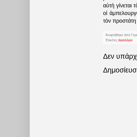
αὐτὴ γίνεται 
οἱ ἀμπελουργο
τὸν προστάτη 
Ἀναρτήθηκε ἀπὸ
Γερ
Ἐτικέτες
ἁγιολόγιο
Δεν υπάρχ
Δημοσίευσ