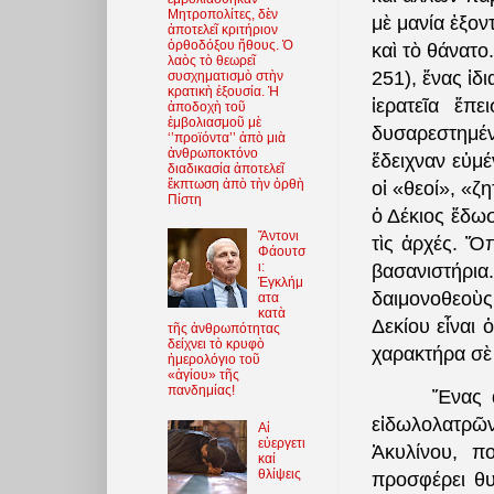
Μητροπολίτες, δὲν
μὲ μανία ἐξο
ἀποτελεῖ κριτήριον
ὀρθοδόξου ἤθους. Ὁ
καὶ τὸ θάνατο
λαὸς τὸ θεωρεῖ
251), ἕνας ἰδ
συσχηματισμὸ στὴν
κρατικὴ ἐξουσία. Ἡ
ἱερατεῖα ἔπ
ἀποδοχὴ τοῦ
ἐμβολιασμοῦ μὲ
δυσαρεστημέν
‘’προϊόντα’’ ἀπὸ μιὰ
ἀνθρωποκτόνο
ἔδειχναν εὐμέ
διαδικασία ἀποτελεῖ
ἔκπτωση ἀπὸ τὴν ὀρθὴ
οἱ «θεοί», «ζ
Πίστη
ὁ Δέκιος ἔδωσ
Ἄντονι
τὶς ἀρχές. Ὅ
Φάουτσ
ι:
βασανιστήρι
Ἐγκλήμ
δαιμονοθεοὺς
ατα
κατὰ
Δεκίου εἶναι 
τῆς ἀνθρωπότητας
δείχνει τὸ κρυφὸ
χαρακτήρα σὲ
ἡμερολόγιο τοῦ
«ἁγίου» τῆς
πανδημίας!
Ἕνας ἀπὸ αὐ
εἰδωλολατρῶ
Αἱ
εὐεργετι
Ἀκυλίνου, π
καί
θλίψεις
προσφέρει θυ