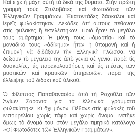
Καὶ εἶχε ἡ μάχη αὐτὴ τὰ δικά της θύματα. Στὴν πρώτη
γραμμὴ τοὺς Στυλοβάτες καὶ Φωτοδότες τῶν
Ἑλληνικῶν Γραμμάτων. Ἑκατοντάδες δάσκαλοι καὶ
ἱερεῖς φυλακίστηκαν. Δεκάδες ἀπ’ αὐτοὺς πέθαναν
στὶς φυλακὲς ἢ ἐκτελέστηκαν. Ποιὸ ἦταν τὸ μεγάλο
τους ἁμάρτημα; Ἡ μόνη τους «ἁμαρτία» καὶ τὸ
μοναδικό τους «ἀδίκημα» ἦταν ἡ ὑπομονὴ καὶ ἡ
ἐπιμονὴ νὰ διδάξουν τὴν Ἑλληνικὴ Γλῶσσα, νὰ
δείξουν τὸ μεγαλεῖο της ἀπὸ γενιὰ σὲ γενιά, παρὰ τὶς
δυσκολίες, τὶς παρακολουθήσεις καὶ τὶς πιέσεις τῶν
μυστικών καὶ κρατικῶν ὑπηρεσιῶν, παρὰ τῆς
ἔλλειψης τοῦ διδακτικοῦ ὑλικοῦ.
Ὁ Φίλιππας Παπαθανασίου ἀπὸ τὴ Ραχοῦλα τῶν
Ἁγίων Σαράντα γιὰ τὰ ἑλληνικὰ γράμματα
φυλακίστηκε. Κι ὄχι μόνον. Πέθανε στὶς φυλακὲς τοῦ
Μπουρελίου χωρὶς τάφο καὶ χωρὶς ὄνομα. Μπῆκε
ὅμως τὸ ὄνομά του στὸν μεγάλο τιμητικὸ κατάλογο
«Οἱ Φωτοδότες τῶν Ἑλληνικῶν Γραμμάτων».