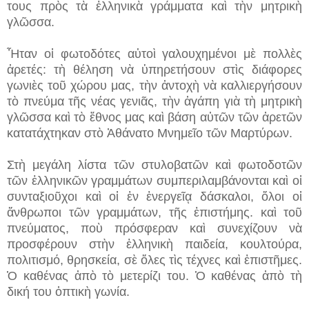
τους πρὸς τὰ ἑλληνικὰ γράμματα καὶ τὴν μητρικὴ
γλῶσσα.
Ἦταν οἱ φωτοδότες αὐτοὶ γαλουχημένοι μὲ πολλὲς
ἀρετές: τὴ θέληση νὰ ὑπηρετήσουν στὶς διάφορες
γωνιὲς τοῦ χώρου μας, τὴν ἀντοχὴ νὰ καλλιεργήσουν
τὸ πνεύμα τῆς νέας γενιᾶς, τὴν ἀγάπη γιὰ τὴ μητρικὴ
γλῶσσα καὶ τὸ ἔθνος μας καὶ βάση αὐτῶν τῶν ἀρετῶν
κατατάχτηκαν στὸ Ἀθάνατο Μνημεῖο τῶν Μαρτύρων.
Στὴ μεγάλη λίστα τῶν στυλοβατῶν καὶ φωτοδοτῶν
τῶν ἑλληνικῶν γραμμάτων συμπεριλαμβάνονται καὶ οἱ
συνταξιοῦχοι καὶ οἱ ἐν ἐνεργεῖᾳ δάσκαλοι, ὅλοι οἱ
ἄνθρωποι τῶν γραμμάτων, τῆς ἐπιστήμης. καὶ τοῦ
πνεύματος, ποὺ πρόσφεραν καὶ συνεχίζουν νὰ
προσφέρουν στὴν ἑλληνικὴ παιδεία, κουλτούρα,
πολιτισμό, θρησκεία, σὲ ὅλες τὶς τέχνες καὶ ἐπιστῆμες.
Ὁ καθένας ἀπὸ τὸ μετερίζι του. Ὁ καθένας ἀπὸ τὴ
δική του ὀπτικὴ γωνία.