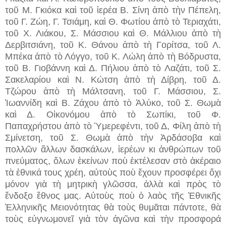
τοῦ Μ. Γκιόκα καὶ τοῦ ἱερέα Β. Σίνη ἀπὸ τὴν Πέπελη,
τοῦ Γ. Ζώη, Γ. Τσιάμη, καὶ Θ. Φωτίου ἀπὸ τὸ Τεριαχάτι,
τοῦ Χ. Λιάκου, Σ. Μάσσιου καὶ Θ. Μάλλιου ἀπὸ τὴ
Δερβιτσιάνη, τοῦ Κ. Θάνου ἀπὸ τὴ Γορίτσα, τοῦ Λ.
Μπέκα ἀπὸ τὸ Λόγγο, τοῦ Κ. Λώλη ἀπὸ τὴ Βόδρυστα,
τοῦ Β. Γιοβάννη καὶ Δ. Πήλιου ἀπὸ τὸ Λαζάτι, τοῦ Σ.
Σακελαρίου καὶ Ν. Κώτση ἀπὸ τὴ Δίβρη, τοῦ Δ.
Τζώρου ἀπὸ τὴ Μάλτσανη, τοῦ Γ. Μάσσιου, Σ.
Ἰωαννίδη καὶ Β. Ζάχου ἀπὸ τὸ Ἀλύκο, τοῦ Σ. Θωμὰ
καὶ Δ. Οἰκονόμου ἀπὸ τὸ Σωπίκι, τοῦ Φ.
Παπαχρήστου ἀπὸ τὸ Ὑμερεφέντι, τοῦ Δ, Φίλη ἀπὸ τὴ
Σμίνετση, τοῦ Σ. Θωμὰ ἀπὸ τὴν Ἀρδάσοβα καὶ
πολλῶν ἄλλων δασκάλων, ἱερέων κι ἀνθρώπων τοῦ
πνεύματος, ὅλων ἐκείνων ποὺ ἐκτέλεσαν στὸ ἀκέραιο
τὰ ἐθνικά τους χρέη, αὐτοὺς ποὺ ἔχουν προσφέρει ὄχι
μόνον γιὰ τὴ μητρικὴ γλῶσσα, ἀλλὰ καὶ πρὸς τὸ
ἔνδοξο ἔθνος μας. Αὐτοὺς ποὺ ὁ λαὸς τῆς Ἐθνικῆς
Ἑλληνικῆς Μειονότητας θὰ τοὺς θυμᾶται πάντοτε, θὰ
τοὺς εὐγνωμονεῖ γιὰ τὸν ἀγῶνα καὶ τὴν προσφορά