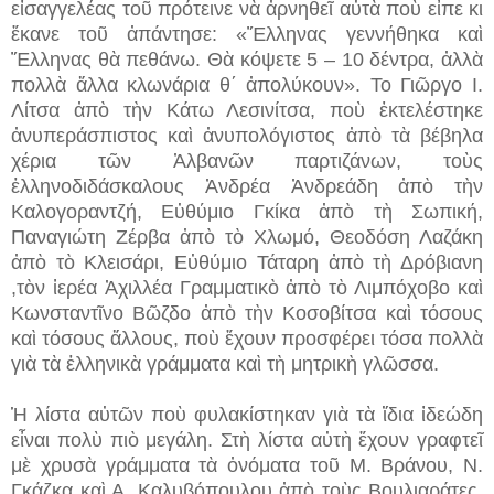
εἰσαγγελέας τοῦ πρότεινε νὰ ἀρνηθεῖ αὐτὰ ποὺ εἶπε κι
ἔκανε τοῦ ἀπάντησε: «Ἕλληνας γεννήθηκα καὶ
Ἕλληνας θὰ πεθάνω. Θὰ κόψετε 5 – 10 δέντρα, ἀλλὰ
πολλὰ ἄλλα κλωνάρια θ΄ ἀπολύκουν». Το Γιῶργο Ι.
Λίτσα ἀπὸ τὴν Κάτω Λεσινίτσα, ποὺ ἐκτελέστηκε
ἀνυπεράσπιστος καὶ ἀνυπολόγιστος ἀπὸ τὰ βέβηλα
χέρια τῶν Ἀλβανῶν παρτιζάνων, τοὺς
ἑλληνοδιδάσκαλους Ἀνδρέα Ἀνδρεάδη ἀπὸ τὴν
Καλογοραντζή, Εὐθύμιο Γκίκα ἀπὸ τὴ Σωπική,
Παναγιώτη Ζέρβα ἀπὸ τὸ Χλωμό, Θεοδόση Λαζάκη
ἀπὸ τὸ Κλεισάρι, Εὐθύμιο Τάταρη ἀπὸ τὴ Δρόβιανη
,τὸν ἱερέα Ἀχιλλέα Γραμματικὸ ἀπὸ τὸ Λιμπόχοβο καὶ
Κωνσταντῖνο Βῶζδο ἀπὸ τὴν Κοσοβίτσα καὶ τόσους
καὶ τόσους ἄλλους, ποὺ ἔχουν προσφέρει τόσα πολλὰ
γιὰ τὰ ἑλληνικὰ γράμματα καὶ τὴ μητρικὴ γλῶσσα.
Ἡ λίστα αὐτῶν ποὺ φυλακίστηκαν γιὰ τὰ ἴδια ἰδεώδη
εἶναι πολὺ πιὸ μεγάλη. Στὴ λίστα αὐτὴ ἔχουν γραφτεῖ
μὲ χρυσὰ γράμματα τὰ ὀνόματα τοῦ Μ. Βράνου, Ν.
Γκάζκα καὶ Α. Καλυβόπουλου ἀπὸ τοὺς Βουλιαράτες,