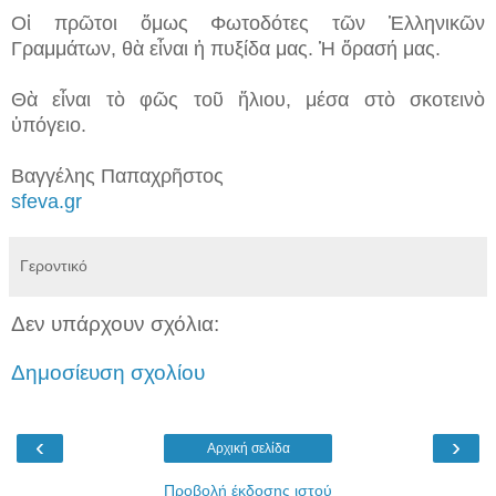
Οἱ πρῶτοι ὅμως Φωτοδότες τῶν Ἑλληνικῶν
Γραμμάτων, θὰ εἶναι ἡ πυξίδα μας. Ἡ ὅρασή μας.
Θὰ εἶναι τὸ φῶς τοῦ ἥλιου, μέσα στὸ σκοτεινὸ
ὑπόγειο.
Βαγγέλης Παπαχρῆστος
sfeva.gr
Γεροντικό
Δεν υπάρχουν σχόλια:
Δημοσίευση σχολίου
‹
›
Αρχική σελίδα
Προβολή έκδοσης ιστού