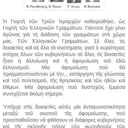
Ἡ Γιορτὴ τῶν Τριῶν Ἱεραρχῶν καθιερώθηκε, ὡς
Γιορτὴ τῶν Ἑλληνικῶν Γραμμάτων. Πάντοτε ἔχει γίνει
ἀγῶνας γιὰ τὴ διάδοση τῶν γραμμάτων στὸ χῶρο
μας. Τῶν Ἑλληνικῶν Γραμμάτων. Σὲ ὅλες τὶς
δεκαετίες καὶ σὲ ὄλα τὰ συστήματα, γιατί ὁ κυριότερος
στόχος ὅλων τῶν κυβερνήσεων σὲ ὅλες τὶς δεκαετίες
ἦταν ἡ ἀλλοίωση καὶ ἡ ἀφομοίωση τοῦ ἐδῶ
ἑλληνισμοῦ. Μία ἀφομοίωση ποὺ θὰ
πραγματοποιοῦνταν μὲ τὴν...
κατάργηση τῆς γλώσσας
καὶ τοῦ πολιτισμοῦ, τῆς θρησκείας καὶ τῶν ἠθῶν καὶ
ἐθίμων. Μία ἀφομοίωση ποὺ δυστυχῶς ἔμμεσα
συνεχίζεται ἀκόμη σήμερα.
Ὑπῆρχε στὶς δεκαετίες αὐτὲς μία ἀνταγωνιστικότητα
μεταξύ τοῦ σκοποῦ τῆς ἀφομοίωσης, ποὺ
προσπαθοῦσαν νὰ φθάσουν οἱ διάφορες κυβερνήσεις
καὶ τῆς σκληρῆς πάλης τῶν φωτοδοτῶν τῶν