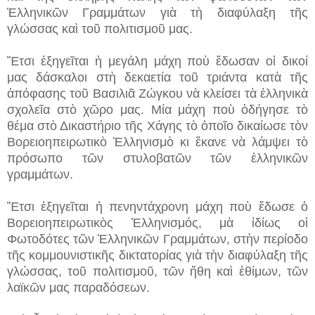
Ἑλληνικῶν Γραμμάτων γιὰ τὴ διαφύλαξη τῆς
γλώσσας καὶ τοῦ πολιτισμοῦ μας.
Ἔτσι ἐξηγεῖται ἡ μεγάλη μάχη ποὺ ἔδωσαν οἱ δικοί
μας δάσκαλοι στὴ δεκαετία τοῦ τριάντα κατὰ τῆς
ἀπόφασης τοῦ Βασιλιᾶ Ζώγκου νὰ κλείσει τὰ ἑλληνικὰ
σχολεῖα στὸ χῶρο μας. Μία μάχη ποὺ ὁδήγησε τὸ
θέμα στὸ Δικαστήριο τῆς Χάγης τὸ ὁποῖο δικαίωσε τὸν
Βορειοηπειρωτικὸ Ἑλληνισμὸ κι ἔκανε νὰ λάμψει τὸ
πρόσωπο τῶν στυλοβατῶν τῶν ἑλληνικῶν
γραμμάτων.
Ἔτσι ἐξηγεῖται ἡ πενηντάχρονη μάχη ποὺ ἔδωσε ὁ
Βορειοηπειρωτικὸς Ἑλληνισμός, μὰ ἰδίως οἱ
Φωτοδότες τῶν Ἑλληνικῶν Γραμμάτων, στὴν περίοδο
τῆς κομμουνιστικῆς δικτατορίας γιὰ τὴν διαφύλαξη τῆς
γλώσσας, τοῦ πολιτισμοῦ, τῶν ἤθη καὶ ἐθίμων, τῶν
λαϊκῶν μας παραδόσεων.