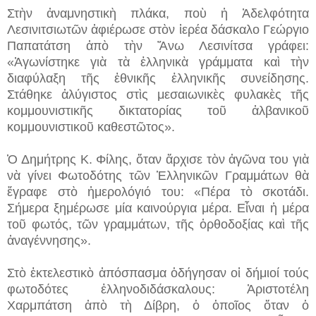
Στὴν ἀναμνηστικὴ πλάκα, ποὺ ἡ Ἀδελφότητα
Λεσινιτσιωτῶν ἀφιέρωσε στὸν ἱερέα δάσκαλο Γεώργιο
Παπατάτση ἀπὸ τὴν Ἄνω Λεσινίτσα γράφει:
«Ἀγωνίστηκε γιὰ τὰ ἑλληνικὰ γράμματα καὶ τὴν
διαφύλαξη τῆς ἐθνικῆς ἑλληνικῆς συνείδησης.
Στάθηκε ἀλύγιστος στὶς μεσαιωνικὲς φυλακὲς τῆς
κομμουνιστικῆς δικτατορίας τοῦ ἀλβανικοῦ
κομμουνιστικοῦ καθεστῶτος».
Ὁ Δημήτρης Κ. Φίλης, ὄταν ἄρχισε τὸν ἀγῶνα του γιὰ
νὰ γίνει Φωτοδότης τῶν Ἑλληνικῶν Γραμμάτων θὰ
ἔγραφε στὸ ἡμερολόγιό του: «Πέρα τὸ σκοτάδι.
Σήμερα ξημέρωσε μία καινούργια μέρα. Εἶναι ἡ μέρα
τοῦ φωτός, τῶν γραμμάτων, τῆς ὀρθοδοξίας καὶ τῆς
ἀναγέννησης».
Στὸ ἐκτελεστικὸ ἀπόσπασμα ὁδήγησαν οἱ δήμιοί τούς
φωτοδότες ἑλληνοδιδάσκαλους: Ἀριστοτέλη
Χαρμπάτση ἀπὸ τὴ Δίβρη, ὁ ὁποῖος ὅταν ὁ