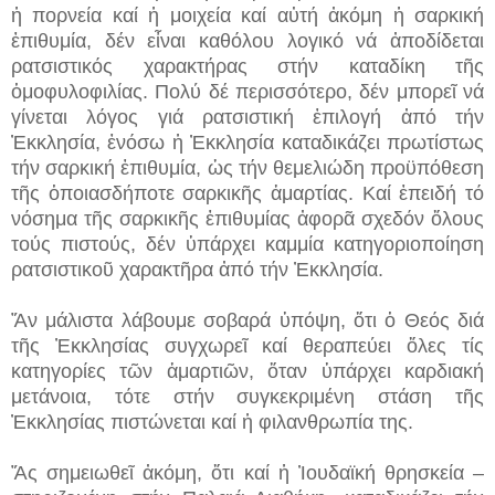
ἡ πορνεία καί ἡ μοιχεία καί αὐτή ἀκόμη ἡ σαρκική
ἐπιθυμία, δέν εἶναι καθόλου λογικό νά ἀποδίδεται
ρατσιστικός χαρακτήρας στήν καταδίκη τῆς
ὁμοφυλοφιλίας. Πολύ δέ περισσότερο, δέν μπορεῖ νά
γίνεται λόγος γιά ρατσιστική ἐπιλογή ἀπό τήν
Ἐκκλησία, ἐνόσω ἡ Ἐκκλησία καταδικάζει πρωτίστως
τήν σαρκική ἐπιθυμία, ὡς τήν θεμελιώδη προϋπόθεση
τῆς ὁποιασδήποτε σαρκικῆς ἁμαρτίας. Καί ἐπειδή τό
νόσημα τῆς σαρκικῆς ἐπιθυμίας ἀφορᾶ σχεδόν ὅλους
τούς πιστούς, δέν ὑπάρχει καμμία κατηγοριοποίηση
ρατσιστικοῦ χαρακτῆρα ἀπό τήν Ἐκκλησία.
Ἄν μάλιστα λάβουμε σοβαρά ὑπόψη, ὅτι ὁ Θεός διά
τῆς Ἐκκλησίας συγχωρεῖ καί θεραπεύει ὅλες τίς
κατηγορίες τῶν ἁμαρτιῶν, ὅταν ὑπάρχει καρδιακή
μετάνοια, τότε στήν συγκεκριμένη στάση τῆς
Ἐκκλησίας πιστώνεται καί ἡ φιλανθρωπία της.
Ἄς σημειωθεῖ ἀκόμη, ὅτι καί ἡ Ἰουδαϊκή θρησκεία –