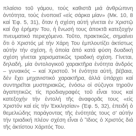
πλαίσιο τοῦ γάμου, τούς καθιστᾶ μιά ἀνθρώπινη
ὀντότητα, τούς ἑνοποιεῖ «εἰς σάρκα μίαν» (Μκ. 10, 8
καί Ἐφ. 5, 31), ὅταν ἡ σχέση αὐτή γίνεται ἐν Χριστῷ
καί ὄχι ἐρήμην Του, ἡ ἕνωσή τους ἀποκτᾶ κατεξοχήν
πνευματικό περιεχόμενο. Τοῦτο, πρακτικῶς, σημαίνει
ὅτι ὁ Χριστός μέ τήν Χάρη Του ἐμπλουτίζει ἀκτίστως
αὐτήν τήν σχέση, ἡ ὁποία ἀπό κατά φύση δυαδική
σχέση γίνεται χαρισματικῶς τριαδική σχέση. Γίνεται,
δηλαδή, μία ὀντολογικοῦ χαρακτῆρα ἑνότητα ἀνδρός
– γυναικός – καί Χριστοῦ. Ἡ ἑνότητα αὐτή, βέβαια,
δέν ἔχει μηχανιστικό χαρακτῆρα, ἀλλά ὑπάρχει καί
συντηρεῖται μυστηριακῶς, ἐνόσω οἱ σύζυγοι τηροῦν
ἀγαπητικῶς τίς προδιαγραφές τοῦ εἶναι τους καί
κατεξοχήν τήν ἐντολή τῆς ἀναφορᾶς τους «εἰς
Χριστόν καί εἰς τήν Ἐκκλησίαν» (Ἐφ. 5, 32), ἐπειδή ὁ
θεμελιώδης παράγοντας τῆς ἑνότητάς τους σ’ αὐτήν
τήν τριαδική πλέον σχέση εἶναι ὁ Ἴδιος ὁ Χριστός διά
τῆς ἀκτίστου Χάριτός Του.