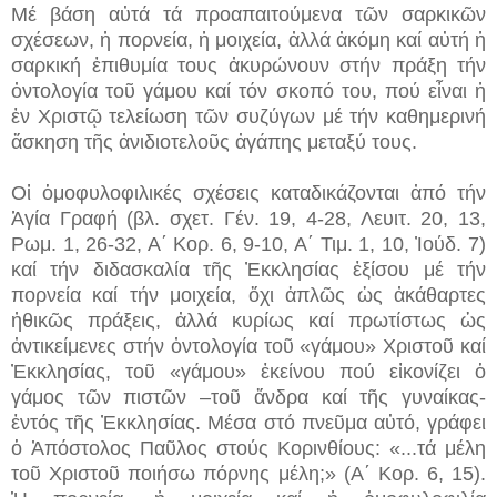
Μέ βάση αὐτά τά προαπαιτούμενα τῶν σαρκικῶν
σχέσεων, ἡ πορνεία, ἡ μοιχεία, ἀλλά ἀκόμη καί αὐτή ἡ
σαρκική ἐπιθυμία τους ἀκυρώνουν στήν πράξη τήν
ὀντολογία τοῦ γάμου καί τόν σκοπό του, πού εἶναι ἡ
ἐν Χριστῷ τελείωση τῶν συζύγων μέ τήν καθημερινή
ἄσκηση τῆς ἀνιδιοτελοῦς ἀγάπης μεταξύ τους.
Οἱ ὁμοφυλοφιλικές σχέσεις καταδικάζονται ἀπό τήν
Ἁγία Γραφή (βλ. σχετ.
Γέν. 19, 4-28, Λευιτ. 20, 13,
Ρωμ. 1, 26-32, Α΄ Κορ. 6, 9-10, Α΄ Τιμ. 1, 10, Ἰούδ. 7)
καί τήν διδασκαλία τῆς Ἐκκλησίας ἐξίσου μέ τήν
πορνεία καί τήν μοιχεία, ὄχι ἁπλῶς ὡς ἀκάθαρτες
ἠθικῶς πράξεις, ἀλλά κυρίως καί πρωτίστως ὡς
ἀντικείμενες στήν ὀντολογία τοῦ «γάμου» Χριστοῦ καί
Ἐκκλησίας, τοῦ «γάμου» ἐκείνου πού εἰκονίζει ὁ
γάμος τῶν πιστῶν –τοῦ ἄνδρα καί τῆς γυναίκας-
ἐντός τῆς Ἐκκλησίας. Μέσα στό πνεῦμα αὐτό, γράφει
ὁ Ἀπόστολος Παῦλος στούς Κορινθίους: «...τά μέλη
τοῦ Χριστοῦ ποιήσω πόρνης μέλη;» (Α΄ Κορ. 6, 15).