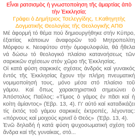
Εἶναι ρατσισμὸς ἡ γνωστοποίηση τῆς ἁμαρτίας ἀπὸ
τὴν Ἐκκλησία;
Γράφει ὁ Δημήτριος Τσελεγγίδης, τ.Καθηγητὴς
Δογματικῆς Θεολογίας τῆς Θεολογικῆς ΑΠΘ
Μέ ἀφορμή τό θέμα πού δημιουργήθηκε στήν Κύπρο,
ἐξαιτίας κάποιων ἀναφορῶν τοῦ Μητροπολίτη
Μόρφου κ. Νεοφύτου στήν ὁμοφυλοφιλία, θά ἤθελα
νά δώσω τό θεολογικό πλαίσιο κατανοήσεως τῶν
σαρκικῶν σχέσεων στόν χῶρο τῆς Ἐκκλησίας.
Οἱ κατά φύση σαρκικές σχέσεις ἀνδρός καί γυναικός
ἐντός τῆς Ἐκκλησίας ἔχουν τήν πλήρη πνευματική
νομιμοποίησή τους, μόνο μέσα στό πλαίσιο τοῦ
γάμου. Καί ὅπως χαρακτηριστικά σημειώνει ὀ
Ἀπόστολος Παῦλος: «Τίμιος ὁ γάμος ἐν πᾶσι καί ἡ
κοίτη ἀμίαντος» (Ἑβρ. 13, 4). Γι’ αὐτό καί καταδικάζει
τίς ἐκτός τοῦ γάμου σαρκικές ἐκτροπές, λέγοντας:
«πόρνους καί μοιχούς κρινεῖ ὁ Θεός» (Ἑβρ. 13, 4).
Ἐνῶ δηλαδή ἡ κατά φύση ψυχοσωματική σχέση τοῦ
ἄνδρα καί τῆς γυναίκας, στό...