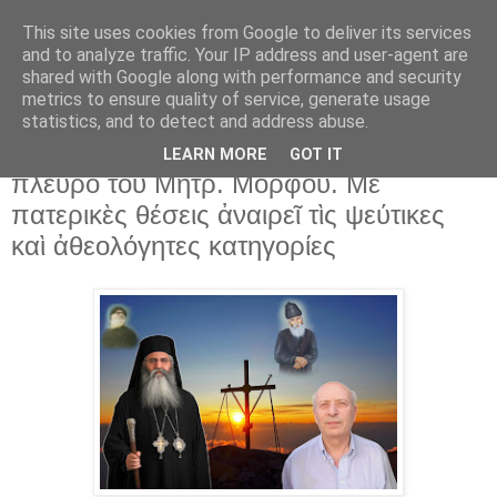
This site uses cookies from Google to deliver its services
and to analyze traffic. Your IP address and user-agent are
shared with Google along with performance and security
▼
metrics to ensure quality of service, generate usage
statistics, and to detect and address abuse.
29 Αυγ 2019
Ὁ καθηγητὴς Τσελεγγίδης τάσσεται στὸ
LEARN MORE
GOT IT
πλευρὸ τοῦ Μητρ. Μόρφου. Μὲ
πατερικὲς θέσεις ἀναιρεῖ τὶς ψεύτικες
καὶ ἀθεολόγητες κατηγορίες