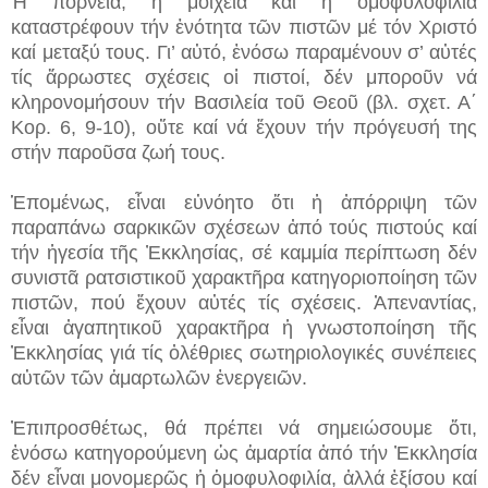
Ἡ πορνεία, ἡ μοιχεία καί ἡ ὁμοφυλοφιλία
καταστρέφουν τήν ἑνότητα τῶν πιστῶν μέ τόν Χριστό
καί μεταξύ τους. Γι’ αὐτό, ἐνόσω παραμένουν σ’ αὐτές
τίς ἄρρωστες σχέσεις οἱ πιστοί, δέν μποροῦν νά
κληρονομήσουν τήν Βασιλεία τοῦ Θεοῦ (βλ. σχετ. Α΄
Κορ. 6, 9-10), οὔτε καί νά ἔχουν τήν πρόγευσή της
στήν παροῦσα ζωή τους.
Ἑπομένως, εἶναι εὐνόητο ὅτι ἡ ἀπόρριψη τῶν
παραπάνω σαρκικῶν σχέσεων ἀπό τούς πιστούς καί
τήν ἡγεσία τῆς Ἐκκλησίας, σέ καμμία περίπτωση δέν
συνιστᾶ ρατσιστικοῦ χαρακτῆρα κατηγοριοποίηση τῶν
πιστῶν, πού ἔχουν αὐτές τίς σχέσεις. Ἀπεναντίας,
εἶναι ἀγαπητικοῦ χαρακτῆρα ἡ γνωστοποίηση τῆς
Ἐκκλησίας γιά τίς ὀλέθριες σωτηριολογικές συνέπειες
αὐτῶν τῶν ἁμαρτωλῶν ἐνεργειῶν.
Ἐπιπροσθέτως, θά πρέπει νά σημειώσουμε ὅτι,
ἐνόσω κατηγορούμενη ὡς ἁμαρτία ἀπό τήν Ἐκκλησία
δέν εἶναι μονομερῶς ἡ ὁμοφυλοφιλία, ἀλλά ἐξίσου καί