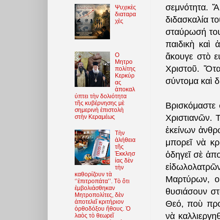
σεμνότητα. Ἄ
Ψυχικὲς
διαταρα
διδασκαλία του
χὲς
σταύρωσή του
παιδικὴ καὶ 
O
ἄκουγε στὸ ε
Μητρο
Χριστοῦ. Ὅτα
πολίτης
Κερκύρ
σύντομα καὶ δ
ας
ἀποκαλ
ύπτει τὴν δολιότητα
τῆς κυβέρνησης μὲ
Βρισκόμαστε 
σημερινὴ ἐπιστολὴ
Χριστιανῶν. 
στὴν Κεραμέως
ἐκείνων ἀνθρ
Τὴν
ἀλήθεια
μπορεῖ νὰ κρ
τῆς
ὁδηγεῖ σὲ ἀπ
Ἐκκλησ
ίας δὲν
εἰδωλολατρῶν
τὴν
καθορίζουν τὰ
Μαρτύρων, οἱ
‘’ἐπιτροπάτα’’. Τὸ ὅτι
ἐμβολιάσθηκαν
θυσιάσουν στ
Μητροπολίτες, δὲν
ἀποτελεῖ κριτήριον
Θεό, ποὺ προ
ὀρθοδόξου ἤθους. Ὁ
νὰ καλλιεργη
λαὸς τὸ θεωρεῖ