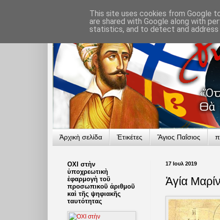
This site uses cookies from Google to 
are shared with Google along with per
statistics, and to detect and address
Ἀρχικὴ σελίδα
Ἐτικέτες
Ἅγιος Παΐσιος
π
ΟΧΙ στὴν
17 Ιουλ 2019
ὑποχρεωτικὴ
Ἁγία Μαρί
ἐφαρμογὴ τοῦ
προσωπικοῦ ἀριθμοῦ
καὶ τῆς ψηφιακῆς
ταυτότητας