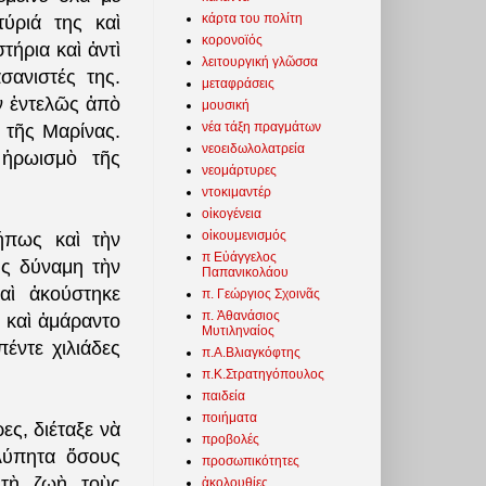
κάρτα του πολίτη
ύριά της καὶ
κορονοϊός
ήρια καὶ ἀντὶ
λειτουργική γλῶσσα
σανιστές της.
μεταφράσεις
ν ἐντελῶς ἀπὸ
μουσική
νέα τάξη πραγμάτων
 τῆς Μαρίνας.
νεοειδωλολατρεία
 ἡρωισμὸ τῆς
νεομάρτυρες
ντοκιμαντέρ
οἰκογένεια
οἰκουμενισμός
ήπως καὶ τὴν
π Εὐάγγελος
ης δύναμη τὴν
Παπανικολάου
αὶ ἀκούστηκε
π. Γεώργιος Σχοινᾶς
π. Ἀθανάσιος
ο καὶ ἀμάραντο
Μυτιληναίος
έντε χιλιάδες
π.Α.Βλιαγκόφτης
π.Κ.Στρατηγόπουλος
παιδεία
ποιήματα
ς, διέταξε νὰ
προβολές
λύπητα ὅσους
προσωπικότητες
 τὴ ζωὴ τοὺς
ἀκολουθίες