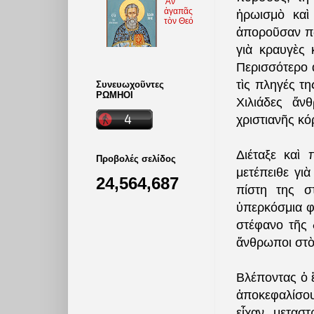
Ἄν
ἀγαπᾶς
ἡρωισμὸ καὶ
τὸν Θεό
ἀποροῦσαν πὼ
γιὰ κραυγὲς 
Περισσότερο 
τὶς πληγές τ
Συνευωχοῦντες
ΡΩΜΗΟΙ
Χιλιάδες ἄν
χριστιανῆς κ
Διέταξε καὶ
Προβολές σελίδος
μετέπειθε γι
24,564,687
πίστη της σ
ὑπερκόσμια φω
στέφανο τῆς 
ἄνθρωποι στὸ
Βλέποντας ὁ 
ἀποκεφαλίσο
εἶχαν μετασ