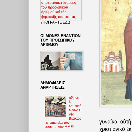
ΥΠΟΓΡΑΨΤΕ ΕΔΩ
ΟΙ ΜΟΝΕΣ ΕΝΑΝΤΙΟΝ
ΤΟΥ ΠΡΟΣΩΠΙΚΟΥ
ΑΡΙΘΜΟΥ
ΔΗΜΟΦΙΛΕΙΣ
ΑΝΑΡΤΗΣΕΙΣ
«Ἀρνητ
ὲς
ταυτοτή
των»: Ἡ
νέα
βλακώδ
γυναίκα αὐτ
ης ταμπέλα τῶν
συστημικῶν ΜΜΕ!
χριστιανικὸ ἐκ