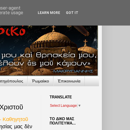
 user-agent
nerate usage
LEARN MORE
GOT IT
ατηγόπουλος
Ῥωμαίικο
Ἐπικοινωνία
TRANSLATΕ
 Χριστοῦ
Select Language
▼
- Καθηγητοῦ
ΤΟ ΔΙΚΟ ΜΑΣ
ΠΟΛΙΤΕΥΜΑ...
ησίας μας δὲν