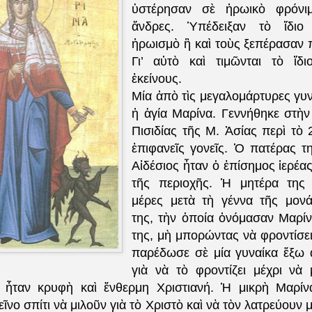
ὑστέρησαν σὲ ἡρωικὸ φρόνι
ἄνδρες. Ὑπέδειξαν τὸ ἴδιο
ἡρωισμὸ ἢ καὶ τοὺς ξεπέρασαν 
Γι’ αὐτὸ καὶ τιμῶνται τὸ ἴδ
ἐκείνους.
Μία ἀπὸ τὶς μεγαλομάρτυρες γυνα
ἡ ἁγία Μαρίνα. Γεννήθηκε στὴν 
Πισιδίας τῆς Μ. Ἀσίας περὶ τὸ 
ἐπιφανεῖς γονεῖς. Ὁ πατέρας τ
Αἰδέσιος ἦταν ὁ ἐπίσημος ἱερέα
τῆς περιοχῆς. Ἡ μητέρα της 
μέρες μετὰ τὴ γέννα τῆς μον
της, τὴν ὁποία ὀνόμασαν Μαρί
της, μὴ μπορώντας νὰ φροντίσει
παρέδωσε σὲ μία γυναίκα ἔξω
γιὰ νὰ τὸ φροντίζει μέχρι νὰ
ὴ ἦταν κρυφὴ καὶ ἔνθερμη Χριστιανή. Ἡ μικρὴ Μαρίν
εῖνο σπίτι νὰ μιλοῦν γιὰ τὸ Χριστὸ καὶ νὰ τὸν λατρεύουν 