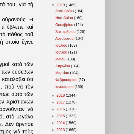
ά του, γιὰ τὴ
▼
2019
(1469)
Δεκεμβρίου
(184)
Νοεμβρίου
(160)
ς οὐρανούς. Ἡ
Οκτωβρίου
(124)
τί ἔβλεπε καὶ
Σεπτεμβρίου
(120)
 τὸ πάθος τοῦ
Αυγούστου
(104)
ἡ ὁποία ἔγινε
Ιουλίου
(103)
Ιουνίου
(121)
Μαΐου
(108)
γμοὶ κατὰ τῶν
Απριλίου
(104)
ς τῶν εὐσεβῶν
Μαρτίου
(104)
καταλάβει ὅτι
Φεβρουαρίου
(87)
υ, ποὺ νὰ τὸν
Ιανουαρίου
(150)
ὅπως αὐτὰ τῶν
►
2018
(1344)
ῶν Χριστιανῶν
►
2017
(1278)
 ἀρνοῦνταν νὰ
►
2016
(1310)
ό, στὸ μεγάλο
►
2015
(1322)
►
2014
(1560)
ε. Δὲν ἄργησε
►
2013
(1660)
σμὸς γιὰ τοὺς