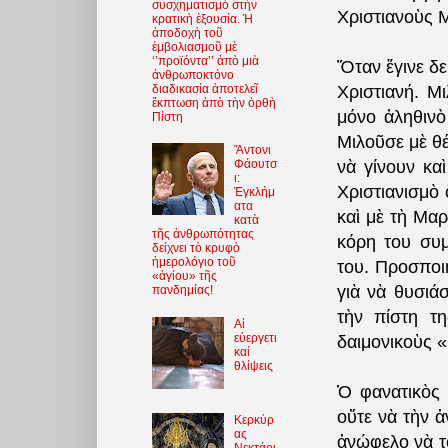
συσχηματισμὸ στὴν
Χριστιανοὺς 
κρατικὴ ἐξουσία. Ἡ
ἀποδοχὴ τοῦ
ἐμβολιασμοῦ μὲ
‘’προϊόντα’’ ἀπὸ μιὰ
Ὅταν ἔγινε δε
ἀνθρωποκτόνο
Χριστιανή. Μ
διαδικασία ἀποτελεῖ
ἔκπτωση ἀπὸ τὴν ὀρθὴ
μόνο ἀληθινὸ
Πίστη
Μιλοῦσε μὲ θέ
Ἄντονι
νὰ γίνουν κα
Φάουτσ
ι:
Χριστιανισμὸ 
Ἐγκλήμ
ατα
καὶ μὲ τὴ Μαρ
κατὰ
τῆς ἀνθρωπότητας
κόρη του συμ
δείχνει τὸ κρυφὸ
ἡμερολόγιο τοῦ
του. Προσποιή
«ἁγίου» τῆς
γιὰ νὰ θυσιά
πανδημίας!
τὴν πίστη τη
Αἱ
εὐεργετι
δαιμονικοὺς 
καί
θλίψεις
Ὁ φανατικὸς 
οὔτε νὰ τὴν 
Κερκύρ
ας
ἀνώφελο νὰ τ