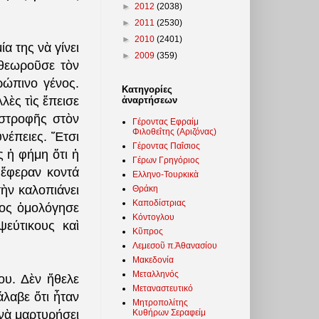
►
2012
(2038)
►
2011
(2530)
►
2010
(2401)
α της νὰ γίνει
►
2009
(359)
 θεωροῦσε τὸν
ρώπινο γένος.
Κατηγορίες
λὲς τὶς ἔπεισε
ἀναρτήσεων
αστροφῆς στὸν
Γέροντας Εφραίμ
Φιλοθεΐτης (Αριζόνας)
υνέπειες. Ἔτσι
Γέροντας Παΐσιος
ς ἡ φήμη ὅτι ἡ
Γέρων Γρηγόριος
 ἔφεραν κοντά
Ελληνο-Τουρκικὰ
τὴν καλοπιάνει
Θράκη
Καποδίστριας
ρος ὁμολόγησε
Κόντογλου
ψεύτικους καὶ
Κῦπρος
Λεμεσοῦ π.Ἀθανασίου
Μακεδονία
Μεταλληνός
ου. Δὲν ἤθελε
Μεταναστευτικό
λαβε ὅτι ἦταν
Μητροπολίτης
Κυθήρων Σεραφείμ
νὰ μαρτυρήσει