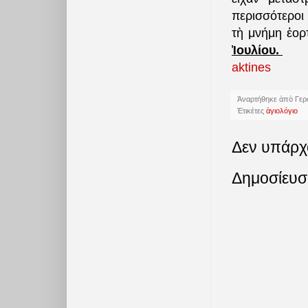
περισσότεροι 
τὴ μνήμη ἑορ
Ἰουλίου.
aktines
Ἀναρτήθηκε ἀπὸ
Γερ
Ἐτικέτες
ἁγιολόγιο
Δεν υπάρχ
Δημοσίευσ