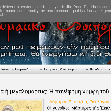
deliver its services and to analyze traffic. Your IP address and
formance and security metrics to ensure quality of service, ge
 abuse.
.Ἰωάννης Ρωμανίδης
π. Γεώργιος Μεταλληνός
π. Κων/νος Στρ
να ἡ μεγαλομάρτυς: Ἡ πανέφημη νύμφη τοῦ
Λάμπρου Σκόντζου, Θεολόγου 
Οἱ γυναῖκες Μάρτυρες τῆς Ἐκκλ