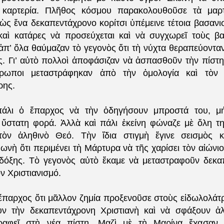
 καρτερία. Πλῆθος κόσμου παρακολουθοῦσε τὰ μαρτ
ς ἕνα δεκαπεντάχρονο κορίτσι ὑπέμεινε τέτοια βασανιστ
καὶ κατάρες νὰ προσεύχεται καὶ νὰ συγχωρεῖ τοὺς βα
ἀπ’ ὅλα θαύμαζαν τὸ γεγονὸς ὅτι τὴ νύχτα θεραπεύοντα
ης. Γι’ αὐτὸ πολλοὶ ἀποφάσιζαν νὰ ἀσπασθοῦν τὴν πίστη
θρωποι μεταστράφηκαν ἀπὸ τὴν ὁμολογία καὶ τὸν
όρης.
 πάλι ὁ ἔπαρχος νὰ τὴν ὁδηγήσουν μπροστά του, μ
ὰ ὕστατη φορά. Ἀλλὰ καὶ πάλι ἐκείνη φώναζε μὲ ὅλη τ
τὸν ἀληθινὸ Θεό. Τὴν ἴδια στιγμὴ ἔγινε σεισμὸς κ
νὴ ὅτι περιμένει τὴ Μάρτυρα νὰ τῆς χαρίσει τὸν αἰώνι
δόξης. Τὸ γεγονὸς αὐτὸ ἔκαμε νὰ μεταστραφοῦν δεκαπ
ν Χριστιανισμό.
ἔπαρχος ὅτι μᾶλλον ζημία προξενοῦσε στοὺς εἰδωλολάτρε
υν τὴν δεκαπεντάχρονη Χριστιανὴ καὶ νὰ σφάξουν ἀ
τραφεῖ στὴ νέα πίστη. Μαζὶ μὲ τὴ Μαρίνα ἔχασαν