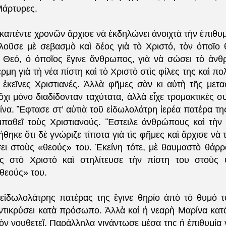
Μάρτυρες.
καπέντε χρονῶν ἄρχισε νὰ ἐκδηλώνει ἀνοιχτὰ τὴν ἐπιθυμί
ιλοῦσε μὲ σεβασμὸ καὶ δέος γιὰ τὸ Χριστό, τὸν ὁποῖο
 Θεό, ὁ ὁποῖος ἔγινε ἄνθρωπος, γιὰ νὰ σώσει τὸ ἀνθ
ρμη γιὰ τὴ νέα πίστη καὶ τὸ Χριστὸ στὶς φίλες της καὶ πολ
ὶ ἐκεῖνες Χριστιανές. Ἀλλὰ φῆμες σὰν κι αὐτὴ τῆς μετ
ὄχι μόνο διαδίδονταν ταχύτατα, ἀλλὰ εἶχε τρομακτικὲς σ
ίνα. Ἔφτασε στ’ αὐτιὰ τοῦ εἰδωλολάτρη ἱερέα πατέρα τη
παθεῖ τοὺς Χριστιανούς. Ἔστειλε ἀνθρώπους καὶ τὴν
θηκε ὅτι δὲ γνώριζε τίποτα γιὰ τὶς φῆμες καὶ ἄρχισε νὰ 
σει στοὺς «θεούς» του. Ἐκείνη τότε, μὲ θαυμαστὸ θάρ
ς στὸ Χριστὸ καὶ στηλίτευσε τὴν πίστη του στοὺς 
«θεούς» του.
εἰδωλολάτρης πατέρας της ἔγινε θηρίο ἀπὸ τὸ θυμό τ
ἀντικρύσει κατὰ πρόσωπο. Ἀλλὰ καὶ ἡ νεαρὴ Μαρίνα κατά
ὸν νουθετεῖ. Παράλληλα γιγάντωσε μέσα της ἡ ἐπιθυμία 