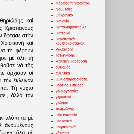
Μόρφου π.Νεόφυτος
Νουθεσίες
Οὐκρανικό
θηριώδης καὶ
Παναγία
Παπαδιαμάντης Ἀλ.
ς Χριστιανοὺς
Πατερικά
ν ἔφτασε στὴν
Περιστατικὰ
 Χριστιανὴ καὶ
κρυπτοχριστιανῶν
Ρωμανίδης
 νὰ τὴ φέρουν
Τσελεγγίδης
ησε μὲ ὅλη τὴ
Ψαλτική Παράδοση
αθοῦσε νὰ τῆς
αθεϊσμός
τε ἄρχισαν οἱ
αθλητικα
βιβλιοπαρουσιάσεις
υ τὴν ἔκλειναν
βόρειος Ἤπειρος
πα. Τὴ νύχτα
γελοιογραφίες
σει, ἀλλὰ τον
γεροντικό
γλῶσσα
εκδηλώσεις
θεία κοινωνία
σαν ἀλύπητα μὲ
θεολογικά
ὲ ἀναμμένους
θρησκευτικά
μεινε ὅλα μὲ
κάλαντα