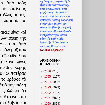
«
ἡ
δική μας παράδοση δ
ὲ
ν
μα ἀπὸ τοὺς
ε
ἶ
ναι ο
ὔ
τε καπιταλιστική,
 μὲ ἐκείνους
ο
ὔ
τε σοσιαλιστική, ο
ὔ
τε
μαρξιστική. Ε
ἴ
μαστε πι
ὸ
πολλὲς φορές.
ἀ
ριστερο
ὶ
κα
ὶ
ἀ
π
ὸ
τ
ὸ
ν πι
ὸ
ἀ
ριστερό. Γιατί
ἡ
παράδοση
ιο λαμπρὰ μὲ
ἡ
δική μας,
ἡ
ἑ
λληνική,
ε
ἶ
ναι κοινοβιακ
ὴ
-
ἀ
σκητική,
πο
ὺ
προϋποθέτει
ὀ
ρθόδοξη
ῖκες εἶναι καὶ
πνευματικότητα κα
ὶ
τ
ὸ
Ἀντιόχεια τῆς
ἦ
θος τ
ῆ
ς καθ’
ἠ
μ
ᾶ
ς
Ἀ
νατολ
ῆ
ς. Α
ὐ
τ
ὸ
ε
ἶ
ναι τ
ὸ
255 μ. Χ. ἀπὸ
δικό μας Πολίτευμα.»
ης ὀνομαζόταν
Κώστας Σαρδελ
ῆ
ς
ς τῶν εἰδώλων
ΑΡΧΕΙΟΘΗΚΗ
πέθανε λίγες
ΙΣΤΟΛΟΓΙΟΥ
άκριβης κόρης
►
2026
(619)
να. Ὁ πατέρας
►
2025
(1107)
 τὸ βρέφος τὸ
►
2024
(1922)
 ἀπὸ τὴν πόλη
►
2023
(1999)
 μεγαλώσει. Ἡ
►
2022
(2107)
α ἄκουγε στὸ
►
2021
(2075)
μὲ εὐλάβεια καὶ
►
2020
(2829)