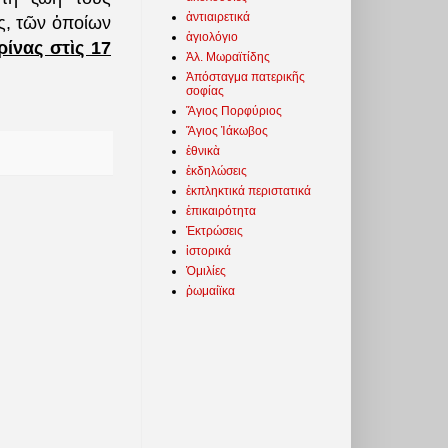
ἀντιαιρετικά
ας, τῶν ὁποίων
ἁγιολόγιο
ρίνας στὶς 17
Ἀλ. Μωραϊτίδης
Ἀπόσταγμα πατερικῆς
σοφίας
Ἅγιος Πορφύριος
Ἅγιος Ἰάκωβος
ἐθνικὰ
ἐκδηλώσεις
ἐκπληκτικά περιστατικά
ἐπικαιρότητα
Ἐκτρώσεις
ἱστορικά
Ὁμιλίες
ῥωμαίϊκα