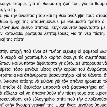
κουγε ἱστορίες γιὰ τὴ θαυμαστὴ ζωή του, γιὰ τὰ θαύματ
, γιὰ τὴ...
, γιὰ τὴν ἀνάστασή του καὶ τὴ θεία ἀνάληψή τους στοὺ
ἀθώα ψυχὴ της ἀπομνημόνευε μὲ θαυμαστὸ τρόπο ὅ, 
ὐλογημένο ἐκεῖνο σπιτικό. Συγκινοῦνταν ἀφάνταστα μὲ
ν κατάλαβε, ρωτοῦσε λεπτομέρειες γιὰ τὴ νέα πίστη, 
ική της πίστη.
στὴν ἐποχὴ ποὺ εἶναι σὲ πλήρη ἐξέλιξη οἱ φοβεροὶ διω
Τὸ νεαρὸ καὶ χαριτωμένο κορίτσι ἄκουγε τὶς συζητήσει
ώπων καὶ λυπόταν ἀφάνταστα γι’ αὐτό. Δὲ μποροῦσε νὰ 
ύβεται τόσο μεγάλο μίσος στὴν καρδιὰ τοῦ ἀνθρώπο
οτρόπαια καὶ ἀπάνθρωπα βασανιστήρια καὶ τὸ θάνατο, 
. Ἄκουγε ἐπίσης νὰ μιλᾶνε γιὰ τὸν σπάνιο ἡρωισμὸ τ
 ὁποῖοι δὲ δειλίαζαν μπροστὰ στὰ βασανιστήρια καὶ
ὰ εἴδωλα καὶ νὰ ἀπαρνηθοῦν τὴν πίστη τους στὸ Χριστ
σκυνοῦσαν στὸ εὐλογημένο σπίτι ποὺ τὴν φιλοξενοῦσ
θεῖ στὴν ἄγουρη νεανική της ψυχὴ ἕνας μεγάλος θαυμα