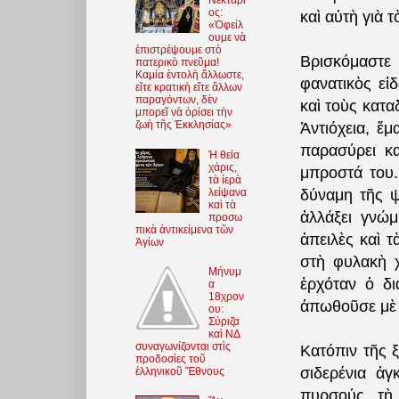
Νεκτάρι
ος:
καὶ αὐτὴ γιὰ 
«Ὀφείλ
ουμε νὰ
ἐπιστρέψουμε στὸ
Βρισκόμαστε
πατερικὸ πνεῦμα!
Καμία ἐντολὴ ἄλλωστε,
φανατικὸς εἰ
εἴτε κρατικὴ εἴτε ἄλλων
παραγόντων, δὲν
καὶ τοὺς κατ
μπορεῖ νὰ ὁρίσει τὴν
ζωὴ τῆς Ἐκκλησίας»
Ἀντιόχεια, ἔμ
παρασύρει κα
Ἡ θεία
χάρις,
μπροστά του.
τὰ ἱερὰ
λείψανα
δύναμη τῆς ψ
καὶ τὰ
ἀλλάξει γνώμ
προσω
πικὰ ἀντικείμενα τῶν
ἀπειλὲς καὶ τ
Ἁγίων
στὴ φυλακὴ 
Μήνυμ
ἐρχόταν ὁ δι
α
18χρον
ἀπωθοῦσε μὲ 
ου:
Σύριζα
καὶ ΝΔ
συναγωνίζονται στὶς
Κατόπιν τῆς ξ
προδοσίες τοῦ
σιδερένια ἀ
ἑλληνικοῦ Ἔθνους
πυρσούς, τὴ