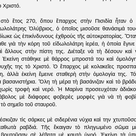
τὸ Χριστό.
 στὸ ἔτος 270, ὅπου ἔπαρχος στὴν Πισιδία ἦταν ὁ 
δωλολάτρης Ὀλύβριος, ὁ ὁποῖος μισοῦσε θανάσιμά του
αδίωκε ὡς ἐπικίνδυνους ἐχθρούς
τῆς
αὐτοκρατορίας. Ὅτα
αθε γιὰ τὴν κόρη τοῦ εἰδωλολάτρη ἱερέα, ἡ ὁποία ἔγινε
ὶ ἄλλους στὴν πίστη της. Διέταξε νὰ τὴ δέσουν καὶ
 Ἐκείνη στάθηκε μὲ θάρρος μπροστά του καὶ ὁμολόγ
υχῆς της τὸ Χριστό. Ὁ ἔπαρχος μὲ κολακεῖες προσπ
η, ἀλλὰ ἐκείνη ἔμεινε σταθερὴ στὴν ὁμολογία της. Τό
ὰ βασανιστήρια. Ὅλη τὴ μέρα τὴ βασάνιζαν καὶ τὸ βράδ
χωρὶς τροφὴ καὶ νερό. Ἡ Μαρίνα προσευχόταν ἀδιάκο
άβολος μὲ διάφορες φοβερὲς μορφὲς γιὰ νὰ τὴ φοβί
τὸ σημεῖο τοῦ σταυροῦ.
έσκιζαν τὶς σάρκες μὲ σιδερένια νύχια καὶ την χτυποῦ
γκαθωτὰ ραβδιά. Τῆς ἔκαιγαν τὸ πληγωμένο σῶμα μ
 βουτοῦσαν σὲ λέβητα μὲ καυτὸ ὑγρό. Ἐκείνη τὰ ὑπέ