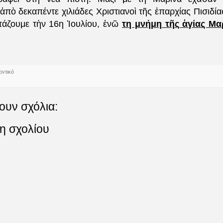
ἀπὸ δεκαπέντε χιλιάδες Χριστιανοὶ τῆς ἐπαρχίας Πισιδί
τάζουμε τὴν 16η Ἰουλίου, ἐνῶ
τη μνήμη τῆς ἁγίας Μα
οντικό
ουν σχόλια:
η σχολίου