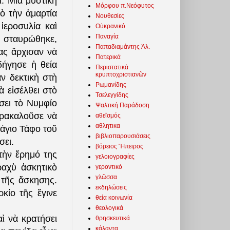
. Μία μυστικὴ
Μόρφου π.Νεόφυτος
ὸ τὴν ἁμαρτία
Νουθεσίες
ἱεροσυλία καὶ
Οὐκρανικό
Παναγία
ὺ σταυρώθηκε,
Παπαδιαμάντης Ἀλ.
ας ἄρχισαν νὰ
Πατερικά
δήγησε ἡ θεία
Περιστατικὰ
κρυπτοχριστιανῶν
ν δεκτικὴ στὴ
Ρωμανίδης
 εἰσέλθει στὸ
Τσελεγγίδης
σει τὸ Νυμφίο
Ψαλτική Παράδοση
αρακαλοῦσε νὰ
αθεϊσμός
αθλητικα
νάγιο Τάφο τοῦ
βιβλιοπαρουσιάσεις
σει.
βόρειος Ἤπειρος
τὴν ἔρημό της
γελοιογραφίες
ραχὺ ἀσκητικὸ
γεροντικό
γλῶσσα
 τῆς ἄσκησης.
εκδηλώσεις
κίο τῆς ἔγινε
θεία κοινωνία
θεολογικά
ὶ νὰ κρατήσει
θρησκευτικά
κάλαντα