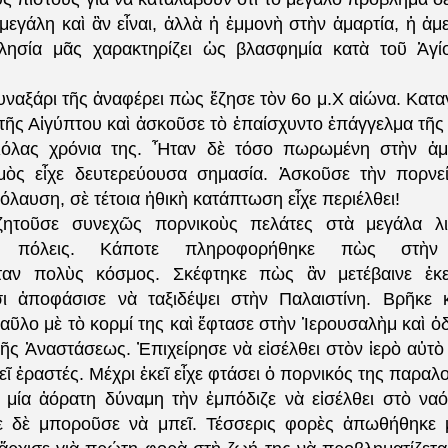
μεγάλη καὶ ἂν εἶναι, ἀλλὰ ἡ ἐμμονὴ στὴν ἁμαρτία, ἡ ἀμ
λησία μᾶς χαρακτηρίζει ὡς βλασφημία κατὰ τοῦ Ἁγί
υναξάρι τῆς ἀναφέρει πὼς ἔζησε τὸν 6ο μ.Χ αἰώνα. Κατ
τῆς Αἰγύπτου καὶ ἀσκοῦσε τὸ ἐπαίσχυντο ἐπάγγελμα τῆς
ιόλας χρόνια της. Ἦταν δὲ τόσο πωρωμένη στὴν ἁμ
μὸς εἶχε δευτερεύουσα σημασία. Ἀσκοῦσε τὴν πορνε
όλαυση, σὲ τέτοια ἠθικὴ κατάπτωση εἶχε περιέλθει!
ζητοῦσε συνεχῶς πορνικοὺς πελάτες στὰ μεγάλα λιμ
ῖς πόλεις. Κάποτε πληροφορήθηκε πὼς στὴν 
ταν πολὺς κόσμος. Σκέφτηκε πὼς ἂν μετέβαινε ἐκε
ι ἀποφάσισε νὰ ταξιδέψει στὴν Παλαιστίνη. Βρῆκε 
αῦλο μὲ τὸ κορμί της καὶ ἔφτασε στὴν Ἱερουσαλὴμ καὶ ὁ
τῆς Ἀναστάσεως. Ἐπιχείρησε νὰ εἰσέλθει στὸν ἱερὸ αὐτ
κεῖ ἐραστές. Μέχρι ἐκεῖ εἶχε φτάσει ὁ πορνικός της παραλ
μία ἀόρατη δύναμη τὴν ἐμπόδιζε νὰ εἰσέλθει στὸ να
 δὲ μποροῦσε νὰ μπεῖ. Τέσσερις φορὲς ἀπωθήθηκε 