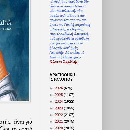
«
ἡ
δική μας παράδοση δ
ὲ
ν
ε
ἶ
ναι ο
ὔ
τε καπιταλιστική,
ο
ὔ
τε σοσιαλιστική, ο
ὔ
τε
μαρξιστική. Ε
ἴ
μαστε πι
ὸ
ἀ
ριστερο
ὶ
κα
ὶ
ἀ
π
ὸ
τ
ὸ
ν πι
ὸ
ἀ
ριστερό. Γιατί
ἡ
παράδοση
ἡ
δική μας,
ἡ
ἑ
λληνική,
ε
ἶ
ναι κοινοβιακ
ὴ
-
ἀ
σκητική,
πο
ὺ
προϋποθέτει
ὀ
ρθόδοξη
πνευματικότητα κα
ὶ
τ
ὸ
ἦ
θος τ
ῆ
ς καθ’
ἠ
μ
ᾶ
ς
Ἀ
νατολ
ῆ
ς. Α
ὐ
τ
ὸ
ε
ἶ
ναι τ
ὸ
δικό μας Πολίτευμα.»
Κώστας Σαρδελ
ῆ
ς
ΑΡΧΕΙΟΘΗΚΗ
ΙΣΤΟΛΟΓΙΟΥ
►
2026
(629)
►
2025
(1107)
►
2024
(1922)
►
2023
(1999)
►
2022
(2107)
τῆς, εἶναι γιὰ
►
2021
(2075)
►
2020
(2829)
ἶναι τὸ νοητὸ