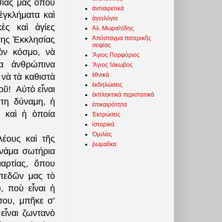
σίας μας ὅπου
ἀντιαιρετικά
ἐγκλήματα καὶ
ἁγιολόγιο
κὲς καὶ ἁγίες
Ἀλ. Μωραϊτίδης
Ἀπόσταγμα πατερικῆς
της Ἐκκλησίας
σοφίας
ὸν κόσμο, νὰ
Ἅγιος Πορφύριος
α ἀνθρώπινα
Ἅγιος Ἰάκωβος
ἐθνικὰ
νὰ τὰ καθιστὰ
ἐκδηλώσεις
οῦ!
Αὐτὸ εἶναι
ἐκπληκτικά περιστατικά
ητη δύναμη, ἡ
ἐπικαιρότητα
 καὶ ἡ ὁποία
Ἐκτρώσεις
ἱστορικά
Ὁμιλίες
λέους καὶ τῆς
ῥωμαίϊκα
υνάμα σωτήρια
αρτίας, ὅπου
οπεδῶν μας τὸ
, ποὺ εἶναι ἡ
σου, μπῆκε σ’
εἶναι ζωντανὸ