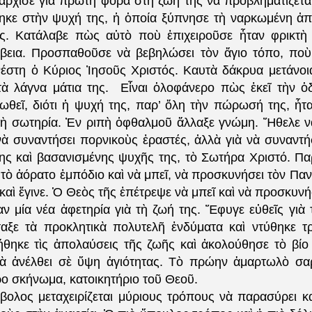
ἄρχισε γιὰ πρώτη φορὰ στὴ ζωή της νὰ προβληματίζεται
κε στὴν ψυχή της, ἡ ὁποία ξύπνησε τὴ ναρκωμένη ἀπ
ς. Κατάλαβε πὼς αὐτὸ ποὺ ἐπιχειροῦσε ἦταν φρικτὴ 
βεια. Προσπαθοῦσε νὰ βεβηλώσει τὸν ἅγιο τόπο, πο
νέστη ὁ Κύριος Ἰησοῦς Χριστός. Καυτὰ δάκρυα μετάνοι
ὰ λάγνα μάτια της.
Εἶναι ὁλοφάνερο πὼς ἐκεῖ τὴν ὁ
ωθεῖ, διότι ἡ ψυχή της, παρ’ ὅλη τὴν πώρωσή της, ἦτα
 τὴ σωτηρία. Ἐν ριπὴ ὀφθαλμοῦ ἄλλαξε γνώμη. Ἤθελε νὰ
 νὰ συναντήσει πορνικοὺς ἐραστές, ἀλλὰ γιὰ νὰ συναντή
ης καὶ βασανισμένης ψυχῆς της, τὸ Σωτήρα Χριστό. Π
τὸ ἀόρατο ἐμπόδιο καὶ νὰ μπεῖ, νὰ προσκυνήσει τὸν Πα
καὶ ἔγινε. Ὁ Θεὸς τῆς ἐπέτρεψε νὰ μπεῖ καὶ νὰ προσκυνή
αν μία νέα ἀφετηρία γιὰ τὴ ζωή της. Ἔφυγε εὐθεῖς γιὰ 
ταξε τὰ προκλητικὰ πολυτελῆ ἐνδύματα καὶ ντύθηκε τ
θηκε τὶς ἀπολαύσεις τῆς ζωῆς καὶ ἀκολούθησε τὸ βίο
 ἀνέλθει σὲ ὕψη ἁγιότητας. Τὸ πρώην ἁμαρτωλὸ σαρ
ο σκήνωμα, κατοικητήριο τοῦ Θεοῦ.
βολος μεταχειρίζεται μύριους τρόπους νὰ παρασύρει κα