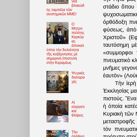
νέα
βλακώδ
στάδιο ὅπου 
ης ταμπέλα τῶν
ψυχοσωματικ
συστημικῶν ΜΜΕ!
ὀρθόδοξη πνε
O
Μητρο
φύσεως, ἀπὸ 
πολίτης
Χριστοῦ» (E
Κερκύρ
ας
ταυτόσημη μὲ
ἀποκαλ
ύπτει τὴν δολιότητα
«συμμορφοι 
τῆς κυβέρνησης μὲ
σημερινὴ ἐπιστολὴ
πνευματικὸ κλ
στὴν Κεραμέως
μνῆμες γεγονό
Ψυχικὲς
ἑαυτὸν» (Λούκ
διαταρα
χὲς
Τὴν ἱερὴ
Ἐκκλησίας μα
πιστούς. Ἕνα 
Αἱ
ἡ ὁποία κατέ
εὐεργετι
καί
Κυριακὴ τῶν 
θλίψεις
μεταστροφῆς 
τὸν πνευματ
Τὴν
πρότυπο στοὺς
ἀλήθεια