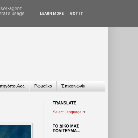
 user-agent
nerate usage
LEARN MORE
GOT IT
ατηγόπουλος
Ῥωμαίικο
Ἐπικοινωνία
TRANSLATΕ
Select Language
▼
ΤΟ ΔΙΚΟ ΜΑΣ
ΠΟΛΙΤΕΥΜΑ...