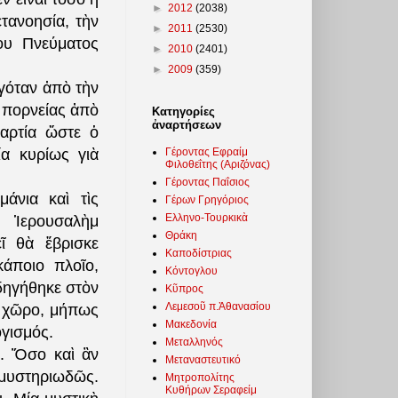
►
2012
(2038)
ετανοησία, τὴν
►
2011
(2530)
ου Πνεύματος
►
2010
(2401)
►
2009
(359)
αγόταν ἀπὸ τὴν
 πορνείας ἀπὸ
Κατηγορίες
ἀναρτήσεων
αρτία ὥστε ὁ
Γέροντας Εφραίμ
ία κυρίως γιὰ
Φιλοθεΐτης (Αριζόνας)
Γέροντας Παΐσιος
άνια καὶ τὶς
Γέρων Γρηγόριος
Ελληνο-Τουρκικὰ
Ἱερουσαλὴμ
Θράκη
ῖ θὰ ἔβρισκε
Καποδίστριας
κάποιο πλοῖο,
Κόντογλου
δηγήθηκε στὸν
Κῦπρος
Λεμεσοῦ π.Ἀθανασίου
ὸ χῶρο, μήπως
Μακεδονία
ογισμός.
Μεταλληνός
ό. Ὅσο καὶ ἂν
Μεταναστευτικό
μυστηριωδῶς.
Μητροπολίτης
Κυθήρων Σεραφείμ