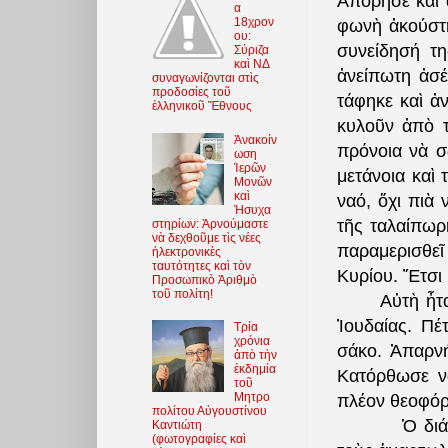
Ἀπόρησε καὶ 
α
18χρον
φωνὴ ἀκούστη
ου:
συνείδησή τη
Σύριζα
καὶ ΝΔ
ἀνείπωτη ἀσέ
συναγωνίζονται στὶς
προδοσίες τοῦ
τάφηκε καὶ ἀ
ἑλληνικοῦ Ἔθνους
κυλοῦν ἀπὸ τ
Ἀνακοίν
πρόνοια νὰ σ
ωση
Ἱερῶν
μετάνοια καὶ
Μονῶν
καὶ
ναό, ὄχι πιὰ
Ἡσυχα
τῆς ταλαίπωρ
στηρίων: Ἀρνούμαστε
νὰ δεχθοῦμε τὶς νέες
παραμερισθεῖ 
ἠλεκτρονικὲς
ταυτότητες καὶ τὸν
Κυρίου. Ἔτσι 
Προσωπικὸ Ἀριθμὸ
τοῦ πολίτη!
Αὐτὴ ἦτ
Ἰουδαίας. Πέ
Τρία
χρόνια
σάκο. Ἀπαρνή
ἀπὸ τὴν
ἐκδημία
Κατόρθωσε νὰ
τοῦ
Μητρο
πλέον θεοφόρ
πολίτου Αὐγουστίνου
Ὁ διά
Καντιώτη
(φωτoγραφίες καὶ