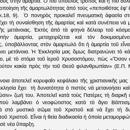
ὺς στὴν ἁμαρτία. Ὁ πιὸ ὕπουλος τρόπος καὶ ἡ πιὸ δόλι
οποίηση τῆς ἁμαρτωλότητας ἀπὸ τοὺς «πεποιθότας ἐφ’ ἐα
κ.18, 9).
Ὁ πονηρὸς προκαλεῖ πνευματικὴ ἀφασία στ
χει τὴ συναίσθηση τῆς ἁμαρτίας καὶ κατὰ συνέπεια νὰ 
ῆς μετάνοιας. Ἐκτὸς ἀπὸ τὰ φτηνὰ δέλεαρ τοῦ κόσμ
τὴν ἁμαρτία, μεταχειρίζεται καὶ τὸν δοκιμασμέ
, ὑποβάλλοντας στὸν ἁμαρτωλὸ ὅτι ἡ ἁμαρτία τοῦ εἶνα
νει μετάνοια. Ἡ Ἐκκλησία μας ὅμως διατρανώνει τὸ κ
ο, μὲ τὸ στόμα τοῦ ἱεροῦ Χρυσοστόμου, πὼς «Ὅσον 
ούτον κακία πρὸς τὴν τοῦ Θεοῦ φιλανθρωπίαν» (Ε.Π. 
νοια ἀποτελεῖ κορυφαῖο κεφάλαιο τῆς χριστιανικῆς μας 
κλησία ἔχει
τὴ δυνατότητα ὁ πιστὸς νὰ μετανοήσει καὶ
ύσιν» ζωή του. Ἀποτελεῖ κατὰ τοὺς Πατέρες τὴ διαρκῆ
 ποὺ λαμβάνει ὁ νεοφώτιστος κατὰ τὸ ἅγιο Βάπτισμ
ὰ στὸ μυστικὸ σῶμα τοῦ Χριστοῦ καὶ νὰ ἔχει τὴ δυ
τοῦ Χριστοῦ. Εἶναι ἡ θεία διαδικασία ἡ ὁποία μεταμορφώ
σὲ νέα ὕπαρξη.