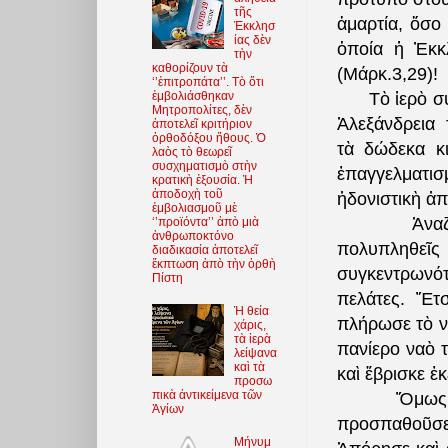
τῆς
ἁμαρτία, ὅσο 
Ἐκκλησ
ίας δὲν
ὁποία ἡ Ἐκκ
τὴν
καθορίζουν τὰ
(Μάρκ.3,29)!
‘’ἐπιτροπάτα’’. Τὸ ὅτι
ἐμβολιάσθηκαν
Τὸ ἱερὸ σ
Μητροπολίτες, δὲν
Ἀλεξάνδρεια
ἀποτελεῖ κριτήριον
ὀρθοδόξου ἤθους. Ὁ
τὰ δώδεκα κ
λαὸς τὸ θεωρεῖ
συσχηματισμὸ στὴν
ἐπαγγελματισ
κρατικὴ ἐξουσία. Ἡ
ἀποδοχὴ τοῦ
ἡδονιστικὴ ἀπ
ἐμβολιασμοῦ μὲ
Ἀνα
‘’προϊόντα’’ ἀπὸ μιὰ
ἀνθρωποκτόνο
πολυπληθε
διαδικασία ἀποτελεῖ
ἔκπτωση ἀπὸ τὴν ὀρθὴ
συγκεντρωνό
Πίστη
πελάτες. Ἔτσ
Ἡ θεία
πλήρωσε τὸ ν
χάρις,
τὰ ἱερὰ
πανίερο ναὸ 
λείψανα
καὶ τὰ
καὶ ἔβρισκε ἐ
προσω
πικὰ ἀντικείμενα τῶν
Ὅμως 
Ἁγίων
προσπαθοῦσε
Μήνυμ