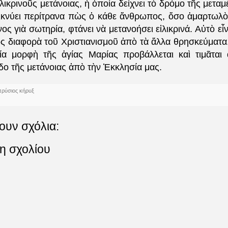
λικρινοῦς μετάνοιας, ἡ ὁποία δείχνει τὸ δρόμο τῆς μεταμ
ικνύει περίτρανα πὼς ὁ κάθε ἄνθρωπος, ὅσο ἁμαρτωλὸς 
νος γιὰ σωτηρία, φτάνει νὰ μετανοήσει εἰλικρινά. Αὐτὸ εἶν
ὸς διαφορὰ τοῦ Χριστιανισμοῦ ἀπὸ τὰ ἄλλα θρησκεύματα. 
ία μορφὴ τῆς ἁγίας Μαρίας προβάλλεται καὶ τιμᾶται 
δο τῆς μετάνοιας ἀπὸ τὴν Ἐκκλησία μας.
πρύσιος κήρυξ
ουν σχόλια:
η σχολίου