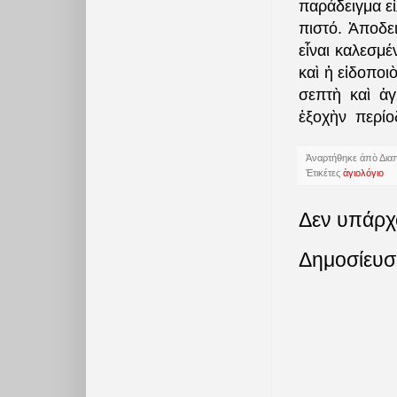
παράδειγμα εἰ
πιστό. Ἀποδε
εἶναι καλεσμέ
καὶ ἡ εἰδοποι
σεπτὴ καὶ ἁγ
ἐξοχὴν
περίο
Ἀναρτήθηκε ἀπὸ
Δια
Ἐτικέτες
ἁγιολόγιο
Δεν υπάρχ
Δημοσίευσ