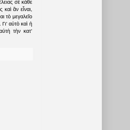
έλειας σὲ κάθε
καὶ ἂν εἶναι,
αι τὸ μεγαλεῖο
Γι’ αὐτὸ καὶ ἡ
αὐτὴ τὴν κατ’