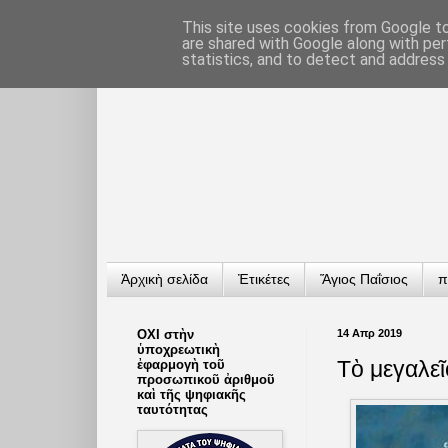
This site uses cookies from Google to 
are shared with Google along with per
statistics, and to detect and address
Ἀρχικὴ σελίδα
Ἐτικέτες
Ἅγιος Παΐσιος
π
ΟΧΙ στὴν
14 Απρ 2019
ὑποχρεωτικὴ
Τὸ μεγαλεῖ
ἐφαρμογὴ τοῦ
προσωπικοῦ ἀριθμοῦ
καὶ τῆς ψηφιακῆς
ταυτότητας