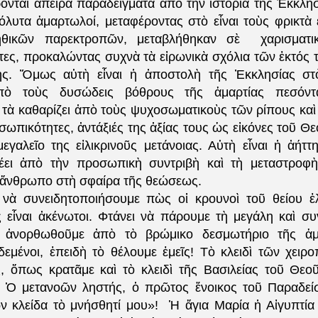
ονται ἄπειρα παραδείγματα ἀπὸ τὴν ἱστορία τῆς Ἐκκλη
λυτα ἁμαρτωλοί, μεταφέροντας στὸ εἶναι τοὺς φρικτὰ 
θικῶν παρεκτροπῶν, μεταβλήθηκαν σὲ
χαρισματι
ες, προκαλώντας συχνὰ τὰ εἰρωνικὰ σχόλια τῶν ἐκτός 
ης. Ὅμως αὐτὴ εἶναι ἡ ἀποστολὴ τῆς Ἐκκλησίας στ
ἀπὸ τοὺς δυσώδεις βόθρους τῆς ἁμαρτίας πεσόντ
τὰ καθαρίζει ἀπὸ τοὺς ψυχοσωματικοὺς τῶν ρίπους καὶ 
ωπικότητες, ἀντάξιές της ἀξίας τους ὡς εἰκόνες τοῦ Θε
εγαλεῖο της εἰλικρινοῦς μετάνοιας. Αὐτὴ εἶναι ἡ ἀήττ
έει ἀπὸ τὴν προσωπικὴ συντριβὴ καὶ τὴ μεταστροφὴ
 ἄνθρωπο στὴ σφαίρα τῆς θεώσεως.
 νὰ συνειδητοποιήσουμε πὼς οἱ κρουνοὶ τοῦ θείου ἐ
 εἶναι ἀκένωτοι. Φτάνει νὰ πάρουμε τὴ μεγάλη καὶ σ
ἀνορθωθοῦμε ἀπὸ τὸ βρώμικο δεσμωτήριο τῆς ἁμ
δεμένοι, ἐπειδὴ τὸ θέλουμε ἐμεῖς! Τὸ κλειδὶ τῶν χειρ
ς, ὅπως κρατᾶμε καὶ τὸ κλειδὶ τῆς Βασιλείας τοῦ Θεοῦ
! Ὁ μετανοῶν ληστής, ὁ πρῶτος ἔνοικος τοῦ Παραδεί
ν κλείδα τὸ μνήσθητί μου»!
Ἡ ἅγια Μαρία ἡ Αἰγυπτία 