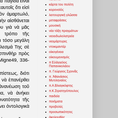
α παγίδα εἶναι
κάρτα του πολίτη
υτοῖς ὅτι εἰσὶ
κορονοϊός
ὸν ἁμαρτωλό,
λειτουργική γλῶσσα
μὴν αἰσθάνεται
μεταφράσεις
μουσική
ου γιὰ νὰ μᾶς
νέα τάξη πραγμάτων
νο τρόπο τῆς
νεοειδωλολατρεία
ι τόσο μεγάλη
νεομάρτυρες
άλεσμά Της σὲ
ντοκιμαντέρ
οἰκογένεια
σπινθὴρ πρὸς
οἰκουμενισμός
Migne49, 336-
π Εὐάγγελος
Παπανικολάου
π. Γεώργιος Σχοινᾶς
πίστεως, διότι
π. Ἀθανάσιος
 νὰ ἐπανέρθει
Μυτιληναίος
π.Α.Βλιαγκόφτης
 ἀνανέωση τοῦ
π.Κ.Στρατηγόπουλος
α, νὰ ἀνήκει
παιδεία
νατότητα τῆς
ποιήματα
νει ὀντολογικὰ
προβολές
προσωπικότητες
ἀκολουθίες