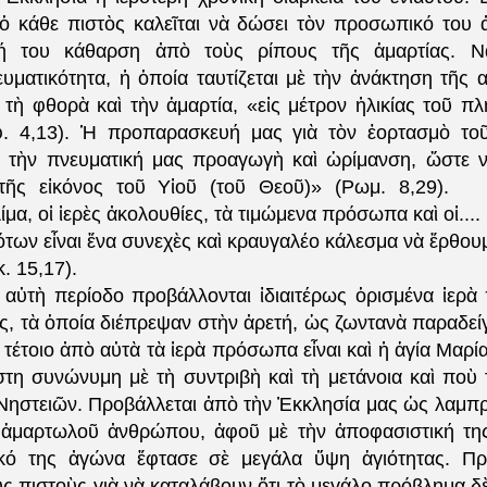
ὁ κάθε πιστὸς καλεῖται νὰ δώσει τὸν προσωπικό του 
ή του κάθαρση ἀπὸ τοὺς ρίπους τῆς ἁμαρτίας. Ν
υματικότητα, ἡ ὁποία ταυτίζεται μὲ τὴν ἀνάκτηση τῆς α
τὴ φθορὰ καὶ τὴν ἁμαρτία, «εἰς μέτρον ἡλικίας τοῦ π
φ. 4,13). Ἡ προπαρασκευή μας γιὰ τὸν ἑορτασμὸ τοῦ
 τὴν πνευματική μας προαγωγὴ καὶ ὡρίμανση, ὥστε 
τῆς εἰκόνος τοῦ Υἱοῦ (τοῦ Θεοῦ)» (Ρωμ. 8,29).
ίμα, οἱ ἱερὲς ἀκολουθίες, τὰ τιμώμενα πρόσωπα καὶ οἱ....
των εἶναι ἕνα συνεχὲς καὶ κραυγαλέο κάλεσμα νὰ ἔρθουμ
. 15,17).
 αὐτὴ περίοδο προβάλλονται ἰδιαιτέρως ὁρισμένα ἱερ
ς, τὰ ὁποία διέπρεψαν στὴν ἀρετή, ὡς ζωντανὰ παραδείγ
τέτοιο ἀπὸ αὐτὰ τὰ ἱερὰ πρόσωπα εἶναι καὶ ἡ ἁγία Μαρία
στη συνώνυμη μὲ τὴ συντριβὴ καὶ τὴ μετάνοια καὶ ποὺ τ
Νηστειῶν. Προβάλλεται ἀπὸ τὴν Ἐκκλησία μας ὡς λαμπ
ἁμαρτωλοῦ ἀνθρώπου, ἀφοῦ μὲ τὴν ἀποφασιστική της
ικό της ἀγώνα ἔφτασε σὲ μεγάλα ὕψη ἁγιότητας. Πρ
 πιστοὺς γιὰ νὰ καταλάβουν ὅτι τὸ μεγάλο πρόβλημα δὲ