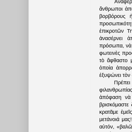
Ἀναφέρ
ἄνθρωποι ἀπό
βορβόρους ἠ
προσωπικότητ
ἐπικροτῶν Τ
ἀνασέρνει 
πρόσωπα, νὰ 
φωτεινὲς προσ
τὸ ἄφθαστο μ
ὁποία ἀπορρ
ἐξυψώνει τὸν
Πρέπει
φιλανθρωπίας
ἀπόφαση νὰ 
βρισκόμαστε 
κρατᾶμε ἐμεῖ
μετάνοιά μας
αὐτόν, «βαλῶ