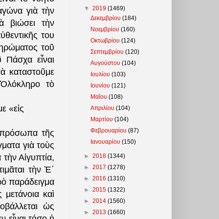
▼
2019
(1469)
ἀγώνα γιὰ τὴν
Δεκεμβρίου
(184)
ὰ βιώσει τὴν
Νοεμβρίου
(160)
ὐθεντικῆς του
Οκτωβρίου
(124)
ληρώματος τοῦ
Σεπτεμβρίου
(120)
 Πάσχα εἶναι
Αυγούστου
(104)
νὰ καταστοῦμε
Ιουλίου
(103)
Ὁλόκληρο τὸ
Ιουνίου
(121)
Μαΐου
(108)
ε «εἰς
Απριλίου
(104)
Μαρτίου
(104)
Φεβρουαρίου
(87)
ὰ πρόσωπα τῆς
Ιανουαρίου
(150)
ματα γιὰ τοὺς
►
2018
(1344)
 τὴν Αἰγυπτία,
►
2017
(1278)
ιμᾶται τὴν Ἐ΄
►
2016
(1310)
ρὸ παράδειγμα
►
2015
(1322)
 μετάνοια καὶ
►
2014
(1560)
οβάλλεται ὡς
►
2013
(1660)
ν εἶναι τόσο ἡ