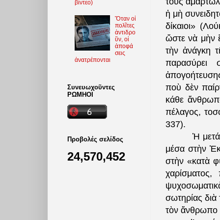
τοὺς ἁμαρτωλο
βίντεο)
ἡ μὴ συνειδητ
Ὅταν οἱ
δίκαιοι» (Λού
πολῖτες
ἀντιδρο
ὥστε νὰ μὴν ἔ
ῦν, οἱ
ἀποφά
τὴν ἀνάγκη τ
σεις
ἀνατρέπονται
παρασύρει σ
ἀπογοήτευσης
ποὺ δὲν παίρ
Συνευωχοῦντες
ΡΩΜΗΟΙ
κάθε ἄνθρωπ
πέλαγος, τοσ
337).
Ἡ μετά
Προβολές σελίδος
μέσα στὴν Ἐκ
24,570,452
στὴν «κατὰ φ
χαρίσματος,
ψυχοσωματικ
σωτηρίας διὰ 
τὸν ἄνθρωπο 