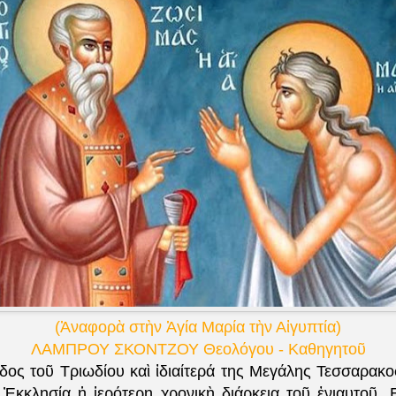
(Ἀναφορὰ στὴν Ἁγία Μαρία τὴν Αἰγυπτία)
ΛΑΜΠΡΟΥ ΣΚΟΝΤΖΟΥ Θεολόγου - Καθηγητοῦ
δος τοῦ Τριωδίου καὶ ἰδιαίτερά της Μεγάλης Τεσσαρακοσ
 Ἐκκλησία ἡ ἱερότερη χρονικὴ διάρκεια τοῦ ἐνιαυτοῦ. Ε