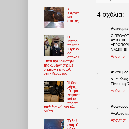
Αἱ
4 σχόλια:
εὐεργετι
καί
θλίψεις
Ανώνυμος
Ο ΠΡΟΔΟΤΗ
O
ΑΥΤΟ ΛΕΕ
Μητρο
ΑΕΡΟΠΟΡΙ
πολίτης
Κερκύρ
ΜΑΣ!!!!!!!!!!
ας
Απάντηση
ἀποκαλ
ύπτει τὴν δολιότητα
τῆς κυβέρνησης μὲ
σημερινὴ ἐπιστολὴ
Ανώνυμος
στὴν Κεραμέως
ο θαμώνας τ
Ἡ θεία
Είναι η αφέ
χάρις,
Απάντηση
τὰ ἱερὰ
λείψανα
καὶ τὰ
προσω
Ανώνυμος
πικὰ ἀντικείμενα τῶν
Ἁγίων
Ανάλογα με τ
Απάντηση
Ἐκδήλ
ωση μὲ
θέμα: