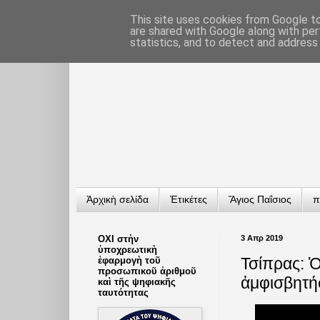
This site uses cookies from Google to 
are shared with Google along with per
statistics, and to detect and address
Ἀρχικὴ σελίδα
Ἐτικέτες
Ἅγιος Παΐσιος
π
ΟΧΙ στὴν
3 Απρ 2019
ὑποχρεωτικὴ
Τσίπρας: 
ἐφαρμογὴ τοῦ
προσωπικοῦ ἀριθμοῦ
ἀμφισβητή
καὶ τῆς ψηφιακῆς
ταυτότητας