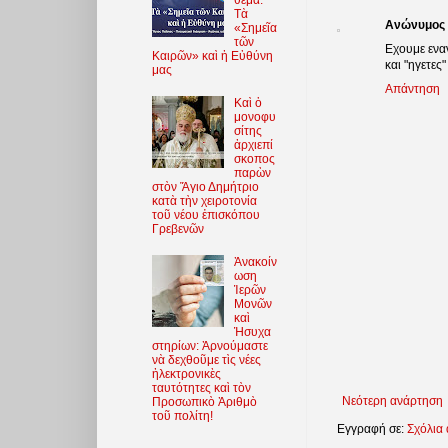
Τὰ
Ανώνυμος
«Σημεῖα
τῶν
Εχουμε ενα
Καιρῶν» καὶ ἡ Εὐθύνη
και "ηγετες"
μας
Απάντηση
Καὶ ὁ
μονοφυ
σίτης
ἀρχιεπί
σκοπος
παρὼν
στὸν Ἅγιο Δημήτριο
κατὰ τὴν χειροτονία
τοῦ νέου ἐπισκόπου
Γρεβενῶν
Ἀνακοίν
ωση
Ἱερῶν
Μονῶν
καὶ
Ἡσυχα
στηρίων: Ἀρνούμαστε
νὰ δεχθοῦμε τὶς νέες
ἠλεκτρονικὲς
ταυτότητες καὶ τὸν
Νεότερη ανάρτηση
Προσωπικὸ Ἀριθμὸ
τοῦ πολίτη!
Εγγραφή σε:
Σχόλια