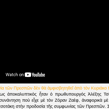
ία
τῶν Πρεσπῶν
δὲν θὰ ἀμφισβητηθεῖ ἀπὸ τὸν Κυριάκο
ως ἀποκαλυπτικὸς ἦταν ὁ πρωθυπουργός Ἀλέξης Τσ
συνάντηση ποὺ εἶχε μὲ τὸν Ζόραν Ζαὲφ, ἀναφορικὰ μὲ
σοτάκη στὴν προδοσία τῆς συμφωνίας τῶν Πρεσπῶν. Στ