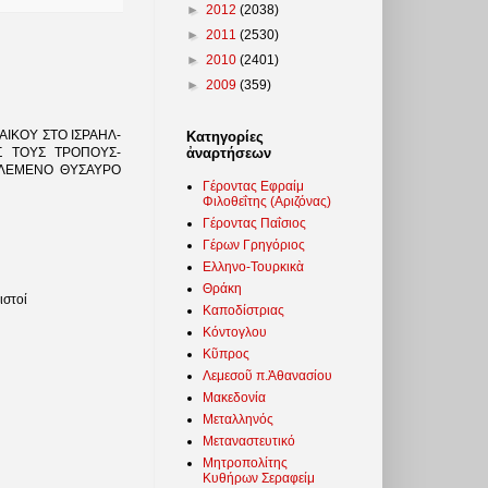
►
2012
(2038)
►
2011
(2530)
►
2010
(2401)
►
2009
(359)
ΙΚΟΥ ΣΤΟ ΙΣΡΑΗΛ-
Κατηγορίες
ἀναρτήσεων
Σ ΤΟΥΣ ΤΡΟΠΟΥΣ-
ΚΛΕΜΕΝΟ ΘΥΣΑΥΡΟ
Γέροντας Εφραίμ
Φιλοθεΐτης (Αριζόνας)
Γέροντας Παΐσιος
Γέρων Γρηγόριος
Ελληνο-Τουρκικὰ
Θράκη
ιστοί
Καποδίστριας
Κόντογλου
Κῦπρος
Λεμεσοῦ π.Ἀθανασίου
Μακεδονία
Μεταλληνός
Μεταναστευτικό
Μητροπολίτης
Κυθήρων Σεραφείμ