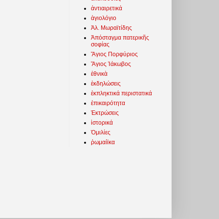
ἀντιαιρετικά
ἁγιολόγιο
Ἀλ. Μωραϊτίδης
Ἀπόσταγμα πατερικῆς
σοφίας
Ἅγιος Πορφύριος
Ἅγιος Ἰάκωβος
ἐθνικὰ
ἐκδηλώσεις
ἐκπληκτικά περιστατικά
ἐπικαιρότητα
Ἐκτρώσεις
ἱστορικά
Ὁμιλίες
ῥωμαίϊκα