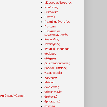
Μόρφου π.Νεόφυτος
Νουθεσίες
Οὐκρανικό
Παναγία
Παπαδιαμάντης Ἀλ.
Πατερικά
Περιστατικὰ
κρυπτοχριστιανῶν
Ρωμανίδης
Τσελεγγίδης
Ψαλτική Παράδοση
αθεϊσμός
αθλητικα
βιβλιοπαρουσιάσεις
βόρειος Ἤπειρος
γελοιογραφίες
γεροντικό
γλῶσσα
εκδηλώσεις
θεία κοινωνία
λαιότερη Ανάρτηση
θεολογικά
θρησκευτικά
κάλαντα