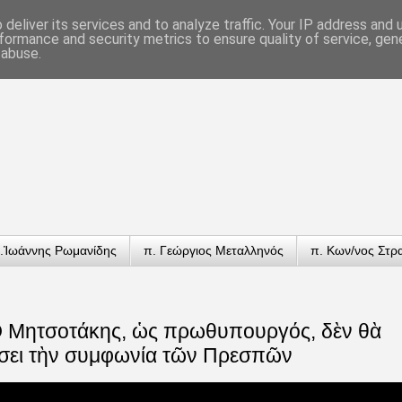
deliver its services and to analyze traffic. Your IP address and
formance and security metrics to ensure quality of service, ge
 abuse.
.Ἰωάννης Ρωμανίδης
π. Γεώργιος Μεταλληνός
π. Κων/νος Στρ
Ὁ Μητσοτάκης, ὡς πρωθυπουργός, δὲν θὰ
σει τὴν συμφωνία τῶν Πρεσπῶν