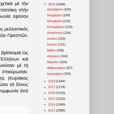
ετικὰ μὲ τὴν
▼
2019
(1469)
ητσοτάκη στήν
Δεκεμβρίου
(184)
Νοεμβρίου
(160)
φωνία ἐφόσον
Οκτωβρίου
(124)
Σεπτεμβρίου
(120)
ς μελλοντικὸς
Αυγούστου
(104)
 τῶν Πρεσπῶν.
Ιουλίου
(103)
Ιουνίου
(121)
Μαΐου
(108)
ὼ βρίσκομαι ὡς
Απριλίου
(104)
Ἑλλήνων καὶ
Μαρτίου
(104)
νοῦσαν μὲ τὴ
Φεβρουαρίου
(87)
ν ἐπικύρωσαν.
Ιανουαρίου
(150)
ης (Κυριάκος
►
2018
(1344)
ώσει σὲ ὅλους
►
2017
(1278)
 συμφωνία ἀπὸ
►
2016
(1310)
►
2015
(1322)
►
2014
(1560)
►
2013
(1660)