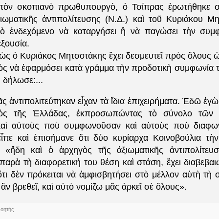
 τὸν σκοπιανὸ πρωθυπουργὸ, ὁ Τσίπρας ἐρωτήθηκε σχ
ιωματικῆς ἀντιπολίτευσης (Ν.Δ.) καὶ τοῦ Κυριάκου Μ
τὸ ἐνδεχόμενο νὰ καταργήσει ἢ νὰ παγώσει τὴν συμ
ἐξουσία.
ὼς ὁ Κυριάκος Μητσοτάκης ἔχει δεσμευτεῖ πρὸς ὅλους ὡ
 νὰ ἐφαρμόσει κατὰ γράμμα τὴν προδοτικὴ συμφωνία
 δήλωσε:...
ς ἀντιπολιτεύτηκαν εἶχαν τὰ ἴδια ἐπιχειρήματα. Ἐδῶ ἐγ
ὸς τῆς Ἑλλάδας, ἐκπροσωπώντας τὸ σύνολο τῶν 
καὶ αὐτοὺς ποὺ συμφωνοῦσαν καὶ αὐτοὺς ποὺ διαφω
ἶπε καὶ ἐπισήμανε ὅτι δύο κυρίαρχα Κοινοβούλια τὴ
ι «ἤδη καὶ ὁ ἀρχηγὸς τῆς ἀξιωματικῆς ἀντιπολίτευσ
παρὰ τὴ διαφορετική του θέση καὶ στάση, ἔχει διαβεβαι
ὅτι δὲν πρόκειται νὰ ἀμφισβητήσει στὸ μέλλον αὐτὴ τὴ
 ἂν βρεθεῖ, καὶ αὐτὸ νομίζω μᾶς ἀρκεῖ σὲ ὅλους».
νοητής