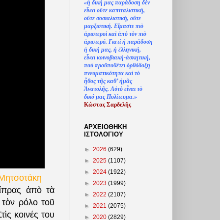
«
ἡ
δική μας παράδοση δ
ὲ
ν
ε
ἶ
ναι ο
ὔ
τε καπιταλιστική,
ο
ὔ
τε σοσιαλιστική, ο
ὔ
τε
μαρξιστική. Ε
ἴ
μαστε πι
ὸ
ἀ
ριστερο
ὶ
κα
ὶ
ἀ
π
ὸ
τ
ὸ
ν πι
ὸ
ἀ
ριστερό. Γιατί
ἡ
παράδοση
ἡ
δική μας,
ἡ
ἑ
λληνική,
ε
ἶ
ναι κοινοβιακ
ὴ
-
ἀ
σκητική,
πο
ὺ
προϋποθέτει
ὀ
ρθόδοξη
πνευματικότητα κα
ὶ
τ
ὸ
ἦ
θος τ
ῆ
ς καθ’
ἠ
μ
ᾶ
ς
Ἀ
νατολ
ῆ
ς. Α
ὐ
τ
ὸ
ε
ἶ
ναι τ
ὸ
δικό μας Πολίτευμα.»
Κώστας Σαρδελ
ῆ
ς
ΑΡΧΕΙΟΘΗΚΗ
ΙΣΤΟΛΟΓΙΟΥ
►
2026
(629)
►
2025
(1107)
►
2024
(1922)
 Μητσοτάκη
►
2023
(1999)
ίπρας ἀπὸ τὰ
►
2022
(2107)
 τὸν ρόλο τοῦ
►
2021
(2075)
ὶς κοινές του
►
2020
(2829)