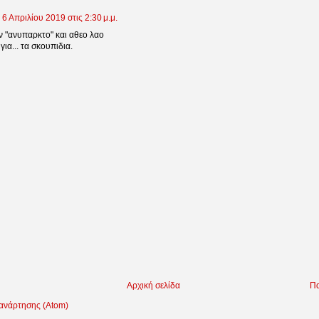
6 Απριλίου 2019 στις 2:30 μ.μ.
ν "ανυπαρκτο" και αθεο λαο
 για... τα σκουπιδια.
Αρχική σελίδα
Πα
 ανάρτησης (Atom)