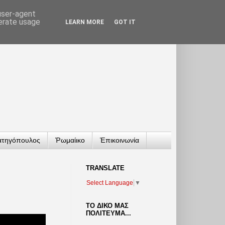
 user-agent
nerate usage
LEARN MORE
GOT IT
ατηγόπουλος
Ῥωμαίικο
Ἐπικοινωνία
TRANSLATΕ
Select Language
▼
ΤΟ ΔΙΚΟ ΜΑΣ
ΠΟΛΙΤΕΥΜΑ...