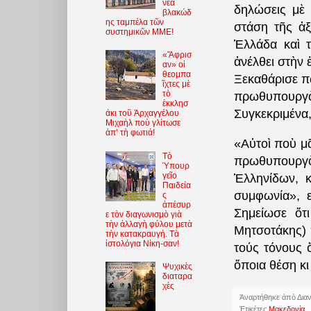
νέα
δηλώσεις μὲ
βλακώδ
ης ταμπέλα τῶν
στάση τῆς ἀξ
συστημικῶν ΜΜΕ!
Ἑλλάδα καὶ 
«Ἄφρισ
ἀνέλθει στὴν 
αν» οἱ
θεομπα
Ξεκαθάρισε π
ῖχτες μὲ
τὸ
πρωθυπουργὸς
ἐκκλησ
Συγκεκριμένα,
άκι τοῦ Ἀρχαγγέλου
Μιχαὴλ ποὺ γλίτωσε
ἀπ’ τὴ φωτιά!
«Αὐτοὶ ποὺ μᾶ
Τὸ
πρωθυπουργ
Ὑπουρ
γεῖο
Ἑλληνίδων, 
Παιδεία
συμφωνία», ε
ς
ἀπέσυρ
Σημείωσε ὅτ
ε τὸν διαγωνισμὸ γιὰ
τὴν ἀλλαγὴ φύλου μετὰ
Μητσοτάκης) 
τὴν κατακραυγή. Τὰ
ἱστολόγια Νίκη-σαν!
τούς τόνους 
ὅποια θέση κι
Ψυχικὲς
διαταρα
χὲς
Ἀναρτήθηκε ἀπὸ
Δια
Ἐτικέτες
Μακεδονία