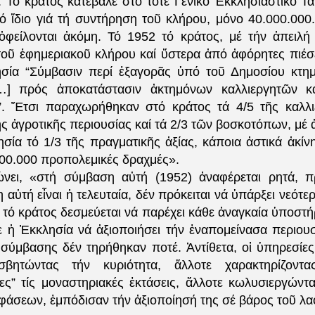
 Τό κράτος κατέβαλε στό τότε Γενικό Ἐκκλησιαστικό Ταμ
τό ἴδιο γιά τή συντήρηση τοῦ κλήρου, μόνο 40.000.000
ὀφείλονται ἀκόμη. Τό 1952 τό κράτος, μέ τήν ἀπειλή
τοῦ ἐφημεριακοῦ κλήρου καί ὕστερα ἀπό ἀφόρητες πιέσ
σία “Σύμβασιν περί ἐξαγορᾶς ὑπό τοῦ Δημοσίου κτημά
…] πρός ἀποκατάστασιν ἀκτημόνων καλλιεργητῶν κ
”. Ἔτσι παραχωρήθηκαν στό κράτος τά 4/5 τῆς καλλι
ς ἀγροτικῆς περιουσίας καί τά 2/3 τῶν βοσκοτόπων, μέ
ησία τό 1/3 τῆς πραγματικῆς ἀξίας, κάποια ἀστικά ἀκίν
.000.000 προπολεμικές δραχμές».
νει, «στή σύμβαση αὐτή (1952) ἀναφέρεται ρητά, πρ
αὐτή εἶναι ἡ τελευταία, δέν πρόκειται νά ὑπάρξει νεότε
, τό κράτος δεσμεύεται νά παρέχει κάθε ἀναγκαία ὑποστήρ
ε ἡ Ἐκκλησία νά ἀξιοποιήσει τήν ἐναπομείνασα περιουσ
 σύμβασης δέν τηρήθηκαν ποτέ. Ἀντίθετα, οἱ ὑπηρεσίες
σβητώντας τήν κυριότητα, ἄλλοτε χαρακτηρίζοντ
νες” τίς μοναστηριακές ἐκτάσεις, ἄλλοτε κωλυσιεργώντ
φάσεων, ἐμπόδισαν τήν ἀξιοποίησή της σέ βάρος τοῦ λα