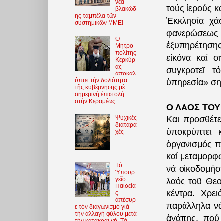
νέα
τούς ἱερούς κ
βλακώδ
ης ταμπέλα τῶν
Ἐκκλησία χά
συστημικῶν ΜΜΕ!
φανερώσεως 
O
ἐξυπηρέτηση
Μητρο
πολίτης
εἰκόνα καί 
Κερκύρ
ας
συγκροτεῖ τ
ἀποκαλ
ύπτει τὴν δολιότητα
ὑπηρεσία» σημ
τῆς κυβέρνησης μὲ
σημερινὴ ἐπιστολὴ
στὴν Κεραμέως
Ο ΛΑΟΣ ΤΟΥ
Ψυχικὲς
Και προσθέτε
διαταρα
ὑποκρύπτει κ
χὲς
ὀργανισμός π
καί μεταμορφ
Τὸ
νά οἰκοδομήσε
Ὑπουρ
γεῖο
λαός τοῦ Θεοῦ
Παιδεία
κέντρα. Χρει
ς
ἀπέσυρ
παράλληλα ν
ε τὸν διαγωνισμὸ γιὰ
τὴν ἀλλαγὴ φύλου μετὰ
ἀγάπης, πού 
τὴν κατακραυγή. Τὰ