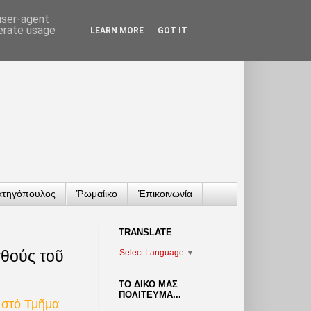
 user-agent
nerate usage
LEARN MORE
GOT IT
ατηγόπουλος
Ῥωμαίικο
Ἐπικοινωνία
TRANSLATΕ
ισθούς τοῦ
Select Language
▼
ΤΟ ΔΙΚΟ ΜΑΣ
ΠΟΛΙΤΕΥΜΑ...
 στό Τμῆμα