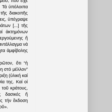
εῖο, πού εἶχε
. Τά ὑπόλοιπα
 τῆς διακοπῆς
εις, ὑπέγραψε
των [...] τῆς
αί ἀκτημόνων
εργούμενης ἤ
 ἀντάλλαγμα νά
ητα ἀμφίβολης
ῶτον, ὅτι “ἡ
ρη στό μέλλον”
ιξη (ὑλική καί
ία της. Καί οἱ
 τοῦ κράτους,
ας δασικές ἤ
ας τήν ἔκδοση
οῦ».