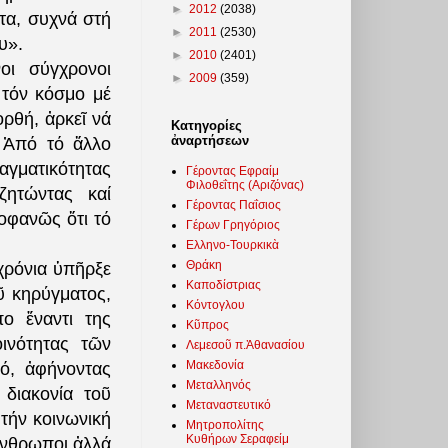
►
2012
(2038)
τα, συχνά στή
►
2011
(2530)
υ».
►
2010
(2401)
οι σύγχρονοι
►
2009
(359)
 τόν κόσμο μέ
ὀρθή, ἀρκεῖ νά
Κατηγορίες
ἀναρτήσεων
. Ἀπό τό ἄλλο
αγματικότητας
Γέροντας Εφραίμ
Φιλοθεΐτης (Αριζόνας)
ζητώντας καί
Γέροντας Παΐσιος
οφανῶς ὅτι τό
Γέρων Γρηγόριος
Ελληνο-Τουρκικὰ
Θράκη
χρόνια ὑπῆρξε
Καποδίστριας
ῦ κηρύγματος,
Κόντογλου
ο ἔναντι της
Κῦπρος
οινότητας τῶν
Λεμεσοῦ π.Ἀθανασίου
Μακεδονία
τό, ἀφήνοντας
Μεταλληνός
διακονία τοῦ
Μεταναστευτικό
τήν κοινωνική
Μητροπολίτης
Κυθήρων Σεραφείμ
 ἄνθρωποι ἀλλά