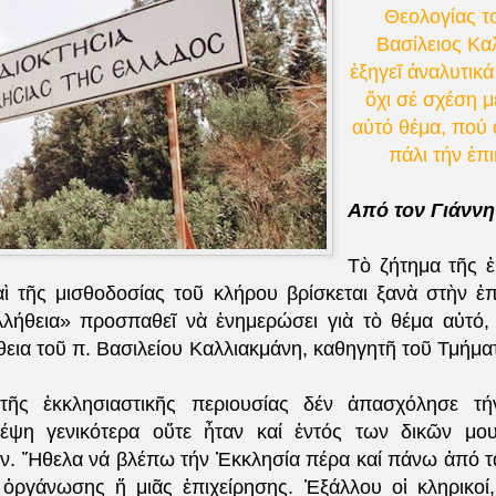
Θεολογίας τ
Βασίλειος Κα
ἐξηγεῖ ἀναλυτικά τ
ὄχι σέ σχέση μ
αὐτό θέμα, πού 
πάλι τήν ἐπ
Από τον Γιάννη
Τὸ ζήτημα τῆς ἐ
αὶ τῆς μισθοδοσίας τοῦ κλήρου βρίσκεται ξανὰ στὴν ἐπ
ήθεια» προσπαθεῖ νὰ ἐνημερώσει γιὰ τὸ θέμα αὐτό,
θεια τοῦ π. Βασιλείου Καλλιακμάνη, καθηγητῆ τοῦ Τμήμα
τῆς ἐκκλησιαστικῆς περιουσίας δέν ἀπασχόλησε τή
κέψη γενικότερα οὔτε ἦταν καί ἐντός των δικῶν μου
ν. Ἤθελα νά βλέπω τήν Ἐκκλησία πέρα καί πάνω ἀπό τά
 ὀργάνωσης ἤ μιᾶς ἐπιχείρησης. Ἐξάλλου οἱ κληρικο