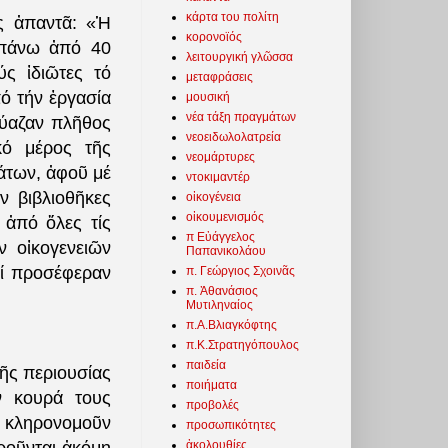
κάρτα του πολίτη
ς ἀπαντᾶ: «Ἡ
κορονοϊός
 πάνω ἀπό 40
λειτουργική γλῶσσα
ύς ἰδιῶτες τό
μεταφράσεις
ό τήν ἐργασία
μουσική
νέα τάξη πραγμάτων
εύαζαν πλῆθος
νεοειδωλολατρεία
κό μέρος τῆς
νεομάρτυρες
μάτων, ἀφοῦ μέ
ντοκιμαντέρ
ν βιβλιοθῆκες
οἰκογένεια
οἰκουμενισμός
 ἀπό ὅλες τίς
π Εὐάγγελος
ν οἰκογενειῶν
Παπανικολάου
οί προσέφεραν
π. Γεώργιος Σχοινᾶς
π. Ἀθανάσιος
Μυτιληναίος
π.Α.Βλιαγκόφτης
π.Κ.Στρατηγόπουλος
παιδεία
ῆς περιουσίας
ποιήματα
ν κουρά τους
προβολές
α κληρονομοῦν
προσωπικότητες
ἀκολουθίες