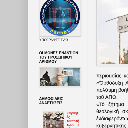
ΥΠΟΓΡΑΨΤΕ ΕΔΩ
ΟΙ ΜΟΝΕΣ ΕΝΑΝΤΙΟΝ
ΤΟΥ ΠΡΟΣΩΠΙΚΟΥ
ΑΡΙΘΜΟΥ
περιουσίας κ
«Ὀρθόδοξη Ἀλ
πολύτιμη βοή
τοῦ ΑΠΘ.
ΔΗΜΟΦΙΛΕΙΣ
ΑΝΑΡΤΗΣΕΙΣ
«Τό ζήτημα 
θεολογική σ
«Ἀρνητ
ὲς
ἐνδιαφερόντω
ταυτοτή
κυβερνητικῆς
των»: Ἡ