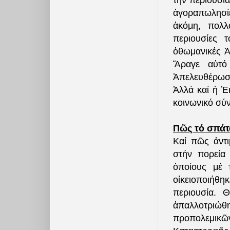
τήν περιουσί
ἀγοραπωλησίε
ἀκόμη, πολλ
περιουσίες τ
ὀθωμανικές Ἀ
Ἄραγε αὐτό
Ἀπελευθέρωση
Ἀλλά καί ἡ Ἐκ
κοινωνικό σύν
Πῶς τό σπάτα
Καί πῶς ἀντι
στήν πορεία
ὁποίους μέ 
οἰκειοποιήθη
περιουσία. 
ἀπαλλοτριώθ
προπολεμικῶν