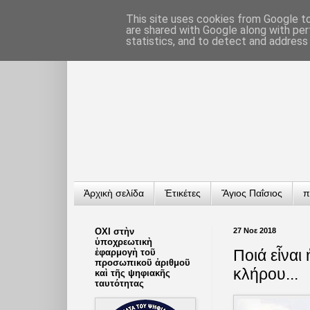
This site uses cookies from Google to 
are shared with Google along with per
statistics, and to detect and address
Ἀρχικὴ σελίδα
Ἐτικέτες
Ἅγιος Παΐσιος
π
ΟΧΙ στὴν
27 Νοε 2018
ὑποχρεωτικὴ
Ποιά εἶναι
ἐφαρμογὴ τοῦ
προσωπικοῦ ἀριθμοῦ
κλήρου...
καὶ τῆς ψηφιακῆς
ταυτότητας