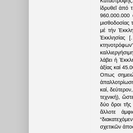
Καταστροφῆς.
ἱδρυθεῖ ἀπό 
960.000.000 
μισθοδοσίας 
μέ τήν Ἐκκλη
Ἐκκλησίας [
κτηνοτρόφων
καλλιεργήσιμη
λάβει ἡ Ἐκκλ
ἀξίας καί 45
Οπως σημειώ
ἀπαλλοτρίωση 
καί, δεύτερον
τεχνική), ὥστ
δύο ὅροι τῆς
ἄλλοτε ἀμφι
“διακατεχόμε
σχετικῶν ἀπο