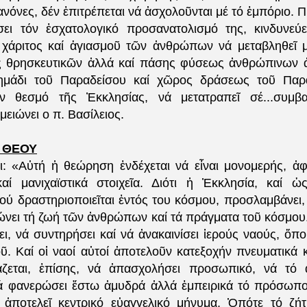
ανόνες, δέν ἐπιτρέπεται νά ἀσχολοῦνται μέ τό ἐμπόριο. Π
σει τόν ἐσχατολογικό προσανατολισμό της, κινδυνεύ
χάριτος καί ἁγιασμοῦ τῶν ἀνθρώπων νά μεταβληθεῖ 
ς θρησκευτικῶν ἀλλά καί πάσης φύσεως ἀνθρώπινων 
σημάδι τοῦ Παραδείσου καί χῶρος δράσεως τοῦ Παρ
όν θεσμό τῆς Ἐκκλησίας, νά μετατραπεῖ σέ...
συμβα
ειώνει ο π. Βασίλειος.
 ΘΕΟΥ
ι: «Αὐτή ἡ θεώρηση ἐνδέχεται νά εἶναι μονομερής, ἀ
αί μανιχαϊστικά στοιχεῖα. Διότι ἡ Ἐκκλησία, καί 
ού δραστηριοποιεῖται ἐντός του κόσμου, προσλαμβάνει, 
ώνει τή ζωή τῶν ἀνθρώπων καί τά πράγματα τοῦ κόσμου.
ι, νά συντηρήσει καί νά ἀνακαινίσει ἱερούς ναούς, ὅπ
. Καί οἱ ναοί αὐτοί ἀποτελοῦν κατεξοχήν πνευματικά κ
άζεται, ἐπίσης, νά ἀπασχολήσει προσωπικό, νά τό 
ά φανερώσει ἔστω ἀμυδρά ἀλλά ἐμπειρικά τό πρόσωπο
ἀποτελεῖ κεντρικό εὐαγγελικό μήνυμα. Ὁπότε τό ζήτ