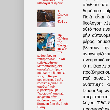
ἱστολόγια Νίκη-σαν!
σύνθετο ἀπό 
δημόσια σφαῖρ
Αἱ
εὐεργετι
Ποιά εἶναι 
καί
θλίψεις
θεολόγοι» λέ
αὐτό πού εἶνα
μήν αὐτονομε
Τὴν
ἀλήθεια
μέρος, δημοσ
τῆς
Ἐκκλησ
βλέπουν τήν
ίας δὲν
τὴν
ἀναγνωρίζοντ
καθορίζουν τὰ
πνευματικό κα
‘’ἐπιτροπάτα’’. Τὸ ὅτι
ἐμβολιάσθηκαν
Ο π. Βασίλει
Μητροπολίτες, δὲν
ἀποτελεῖ κριτήριον
προβληματισμ
ὀρθοδόξου ἤθους. Ὁ
λαὸς τὸ θεωρεῖ
πού συνοψίζ
συσχηματισμὸ στὴν
κρατικὴ ἐξουσία. Ἡ
ἀνάπτυξης κο
ἀποδοχὴ τοῦ
Ἱεροσολύμων.
ἐμβολιασμοῦ μὲ
‘’προϊόντα’’ ἀπὸ μιὰ
ἀπερίσπαστο
ἀνθρωποκτόνο
διαδικασία ἀποτελεῖ
λόγου. Ἐδῶ δ
ἔκπτωση ἀπὸ τὴν ὀρθὴ
Πίστη
προσφορά ἀκολ