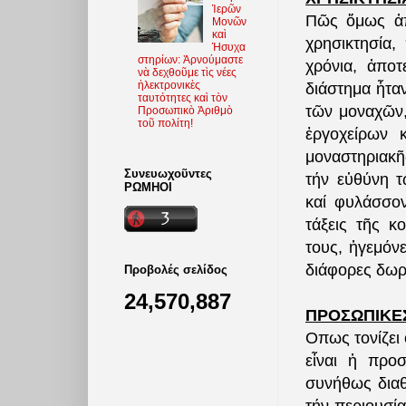
Ἱερῶν
Πῶς ὅμως ἀπ
Μονῶν
καὶ
χρησικτησία
Ἡσυχα
στηρίων: Ἀρνούμαστε
χρόνια, ἀποτ
νὰ δεχθοῦμε τὶς νέες
ἠλεκτρονικὲς
διάστημα ἦτα
ταυτότητες καὶ τὸν
τῶν μοναχῶν,
Προσωπικὸ Ἀριθμὸ
τοῦ πολίτη!
ἐργοχείρων 
μοναστηριακῆς
Συνευωχοῦντες
τήν εὐθύνη τ
ΡΩΜΗΟΙ
καί φυλάσσον
τάξεις τῆς κ
τους, ἡγεμόν
διάφορες δωρ
Προβολές σελίδος
24,570,887
ΠΡΟΣΩΠΙΚΕΣ
Οπως τονίζει
εἶναι ἡ προ
συνήθως διαθ