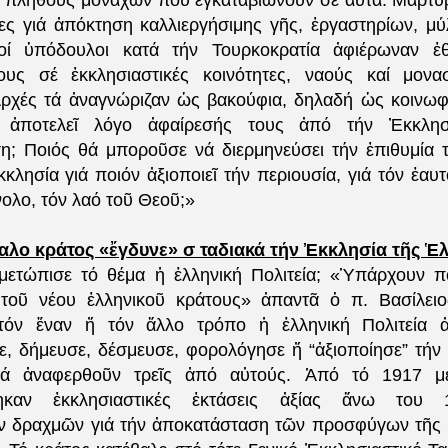
α πλήθους μοναχῶν πού ἐγκαταβιώνουν σέ αὐτά. Μαρτυ
ς γιά ἀπόκτηση καλλιεργήσιμης γῆς, ἐργαστηρίων, μύ
οί ὑπόδουλοι κατά τήν Τουρκοκρατία ἀφιέρωναν ἐθ
ους σέ ἐκκλησιαστικές κοινότητες, ναούς καί μονα
ρχές τά ἀναγνώριζαν ὡς βακούφια, δηλαδή ὡς κοινωφ
 ἀποτελεῖ λόγο ἀφαίρεσής τους ἀπό τήν Ἐκκλησ
; Ποιός θά μποροῦσε νά διερμηνεύσει τήν ἐπιθυμία
κλησία γιά ποιόν ἀξιοποιεῖ τήν περιουσία, γιά τόν ἑαυτ
ολο, τόν λαό τοῦ Θεοῦ;»
λο κράτος «ἔγδυνε» σ ταδιακά τήν Ἐκκλησία τῆς Ἑλ
μετώπισε τό θέμα ἡ ἑλληνική Πολιτεία; «Ὑπάρχουν π
 τοῦ νέου ἑλληνικοῦ κράτους» ἀπαντᾶ ὁ π. Βασίλειο
τόν ἕναν ἤ τόν ἄλλο τρόπο ἡ ἑλληνική Πολιτεία ἀ
κε, δήμευσε, δέσμευσε, φορολόγησε ἤ “ἀξιοποίησε” τήν 
Θά ἀναφερθοῦν τρεῖς ἀπό αὐτούς. Ἀπό τό 1917 μ
ηκαν ἐκκλησιαστικές ἐκτάσεις ἀξίας ἄνω του 1
 δραχμῶν γιά τήν ἀποκατάσταση τῶν προσφύγων τῆς 