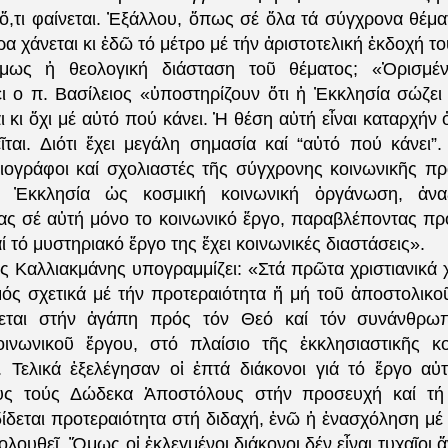
ὅ,τι φαίνεται. Ἐξάλλου, ὅπως σέ ὅλα τά σύγχρονα θέμα
α χάνεται κι ἐδῶ τό μέτρο μέ τήν ἀριστοτελική ἐκδοχή το
ὅμως ἡ θεολογική διάσταση τοῦ θέματος; «Ὁρισμέν
ει ο π. Βασίλειος «ὑποστηρίζουν ὅτι ἡ Ἐκκλησία σώζει
ι κι ὄχι μέ αὐτό πού κάνει. Ἡ θέση αὐτή εἶναι καταρχήν 
ῖται. Διότι ἔχει μεγάλη σημασία καί “αὐτό πού κάνει”
ιογράφοι καί σχολιαστές τῆς σύγχρονης κοινωνικῆς πρ
 Ἐκκλησία ὡς κοσμική κοινωνική ὀργάνωση, ἀνα
ας σέ αὐτή μόνο το κοινωνικό ἔργο, παραβλέποντας πρ
ί τό μυστηριακό ἔργο της ἔχει κοινωνικές διαστάσεις».
ος Καλλιακμάνης υπογραμμίζει: «Στά πρῶτα χριστιανικά 
ός σχετικά μέ τήν προτεραιότητα ἤ μή τοῦ ἀποστολικο
εται στήν ἀγάπη πρός τόν Θεό καί τόν συνάνθρωπ
ινωνικοῦ ἔργου, στό πλαίσιο τῆς ἐκκλησιαστικῆς κ
 Τελικά ἐξελέγησαν οἱ ἑπτά διάκονοι γιά τό ἔργο αὐ
υς τούς Δώδεκα Ἀποστόλους στήν προσευχή καί τή 
ίδεται προτεραιότητα στή διδαχή, ἐνῶ ἡ ἐνασχόληση μέ 
ουθεῖ. Ὅμως οἱ ἐκλεγμένοι διάκονοι δέν εἶναι τυχαῖοι