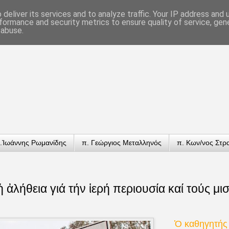
deliver its services and to analyze traffic. Your IP address and
formance and security metrics to ensure quality of service, ge
 abuse.
.Ἰωάννης Ρωμανίδης
π. Γεώργιος Μεταλληνός
π. Κων/νος Στρ
 ἡ ἀλήθεια γιά τήν ἱερή περιουσία καί τούς μ
Ὁ καθηγητής