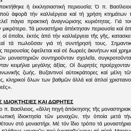
οκτήθηκε ἡ ἐκκλησιαστική περιουσία; Ὁ π. Βασίλειο
, ποὺ ἀφορᾶ τήν καλλιέργεια καί τή χρήση κτημάτων
ελεῖ πάγια πρακτική ἀναγνώρισης κυριότητας. Γιά το
ν μικρότερο. Τά μοναστήρια ἀπέκτησαν περιουσία καί ἀπ
 οἱ ὁποῖοι, ἐκτός ἀπό τήν καλλιέργεια τῆς γῆς, κατασκ
καί τά πωλοῦσαν γιά τή συντήρησή τους. Σημαντι
 περιουσίας ὀφείλεται καί σέ δωρεές ἀκινήτων καί χρη
ῶν μοναστηριῶν συντηροῦνταν σχολεῖα, συγκροτοῦντα
ταν κειμήλια μεγάλης ἀξίας. Οἱ δωρητές προέρχονταν
οινωνικῆς ζωής. Βυζαντινοί αὐτοκράτορες καί μέλη τῶ
ες, κληρικοί ὅλων των βαθμῶν ἀλλά καί ἁπλοί χριστιαν
εές».
 ΙΔΙΟΚΤΗΣΙΕΣ ΚΑΙ ΔΩΡΗΤΕΣ
 ο π. Βασίλειος, «ἄλλη πηγή ἀπόκτησης τῆς μοναστηριακ
σωπική ἰδιοκτησία τῶν μοναχῶν, τήν ὁποία μετά τή
έτουν στό μοναστήρι. Μέ τόν ἴδιο τρόπο τά μοναστήρι