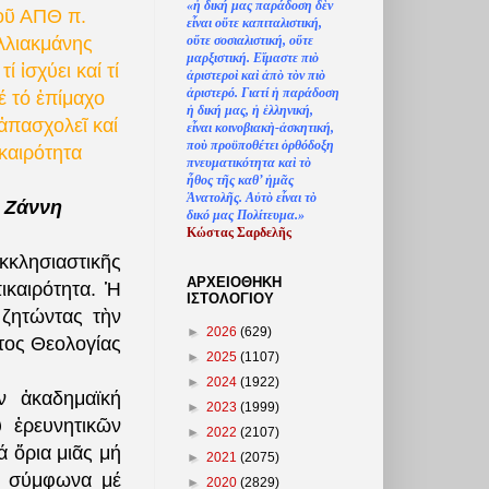
«
ἡ
δική μας παράδοση δ
ὲ
ν
οῦ ΑΠΘ π.
ε
ἶ
ναι ο
ὔ
τε καπιταλιστική,
ο
ὔ
τε σοσιαλιστική, ο
ὔ
τε
λλιακμάνης
μαρξιστική. Ε
ἴ
μαστε πι
ὸ
ί ἰσχύει καί τί
ἀ
ριστερο
ὶ
κα
ὶ
ἀ
π
ὸ
τ
ὸ
ν πι
ὸ
ἀ
ριστερό. Γιατί
ἡ
παράδοση
έ τό ἐπίμαχο
ἡ
δική μας,
ἡ
ἑ
λληνική,
ἀπασχολεῖ καί
ε
ἶ
ναι κοινοβιακ
ὴ
-
ἀ
σκητική,
πο
ὺ
προϋποθέτει
ὀ
ρθόδοξη
ικαιρότητα
πνευματικότητα κα
ὶ
τ
ὸ
ἦ
θος τ
ῆ
ς καθ’
ἠ
μ
ᾶ
ς
Ἀ
νατολ
ῆ
ς. Α
ὐ
τ
ὸ
ε
ἶ
ναι τ
ὸ
 Ζάννη
δικό μας Πολίτευμα.»
Κώστας Σαρδελ
ῆ
ς
κκλησιαστικῆς
ΑΡΧΕΙΟΘΗΚΗ
ικαιρότητα. Ἡ
ΙΣΤΟΛΟΓΙΟΥ
 ζητώντας τὴν
►
2026
(629)
τος Θεολογίας
►
2025
(1107)
►
2024
(1922)
ν ἀκαδημαϊκή
►
2023
(1999)
 ἐρευνητικῶν
►
2022
(2107)
 ὅρια μιᾶς μή
►
2021
(2075)
ί, σύμφωνα μέ
►
2020
(2829)