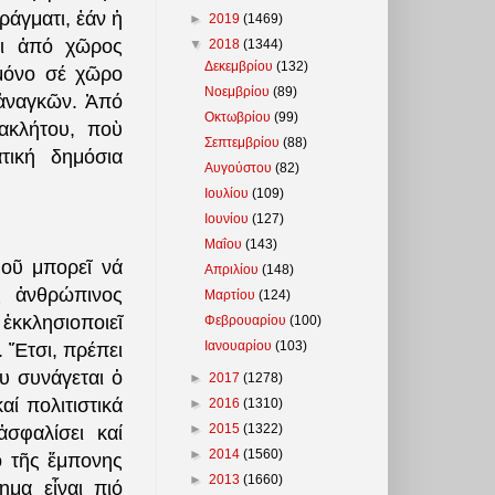
ράγματι, ἐάν ἡ
►
2019
(1469)
ει ἀπό χῶρος
▼
2018
(1344)
Δεκεμβρίου
(132)
μόνο σέ χῶρο
Νοεμβρίου
(89)
ἀναγκῶν. Ἀπό
Οκτωβρίου
(99)
ακλήτου, ποὺ
Σεπτεμβρίου
(88)
τική δημόσια
Αυγούστου
(82)
Ιουλίου
(109)
Ιουνίου
(127)
Μαΐου
(143)
φοῦ μπορεῖ νά
Απριλίου
(148)
ὡς ἀνθρώπινος
Μαρτίου
(124)
ἐκκλησιοποιεῖ
Φεβρουαρίου
(100)
Ιανουαρίου
(103)
 Ἔτσι, πρέπει
ου συνάγεται ὁ
►
2017
(1278)
αί πολιτιστικά
►
2016
(1310)
►
2015
(1322)
ἀσφαλίσει καί
►
2014
(1560)
 τῆς ἔμπονης
►
2013
(1660)
ημα εἶναι πιό