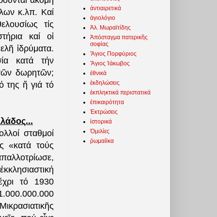
ροῦνται ἀκόμη
ἀντιαιρετικά
λων κ.λπ. Καί
ἁγιολόγιο
ελουσίως τίς
Ἀλ. Μωραϊτίδης
στήρια καί οἱ
Ἀπόσταγμα πατερικῆς
σοφίας
ελῆ ἱδρύματα.
Ἅγιος Πορφύριος
ία κατά τήν
Ἅγιος Ἰάκωβος
 τῶν δωρητῶν;
ἐθνικὰ
ἐκδηλώσεις
ό της ἤ γιά τό
ἐκπληκτικά περιστατικά
ἐπικαιρότητα
Ἐκτρώσεις
λάδος...
ἱστορικά
Ὁμιλίες
ολλοί σταθμοί
ῥωμαίϊκα
ς «κατά τούς
παλλοτρίωσε,
ἐκκλησιαστική
έχρι τό 1930
.000.000.000
Μικρασιατικῆς