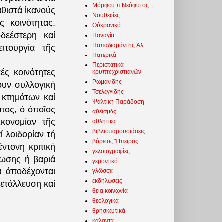
Μόρφου π.Νεόφυτος
αθιστά ἱκανούς
Νουθεσίες
ς κοινότητας.
Οὐκρανικό
δεέστερη καί
Παναγία
Παπαδιαμάντης Ἀλ.
ιτουργία τῆς
Πατερικά
Περιστατικὰ
ές κοινότητες
κρυπτοχριστιανῶν
Ρωμανίδης
ουν συλλογική
Τσελεγγίδης
ν κτημάτων καί
Ψαλτική Παράδοση
πος, ὁ ὁποῖος
αθεϊσμός
ἰκονομίαν τῆς
αθλητικα
βιβλιοπαρουσιάσεις
ί λοιδορίαν τή
βόρειος Ἤπειρος
ντονη κριτική
γελοιογραφίες
ίωσης ἡ βαριά
γεροντικό
ά ἀποδέχονται
γλῶσσα
εκδηλώσεις
μετάλλευση καί
θεία κοινωνία
θεολογικά
θρησκευτικά
κάλαντα