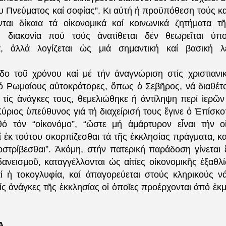
υ Πνεύματος καί σοφίας”. Κι αὐτή ἡ προϋπόθεση τούς κ
ονται δίκαια τά οἰκονομικά καί κοινωνικά ζητήματα τῆ
 ἡ διακονία πού τούς ἀνατίθεται δέν θεωρεῖται ὑπο
α, ἀλλά λογίζεται ὡς μιά σημαντική καί βασική λε
ο τοῦ χρόνου καί μέ τήν ἀναγνώριση στίς χριστιανικ
ό Ρωμαίους αὐτοκράτορες, ὅπως ὁ Σεβῆρος, νά διαθέτ
ά τίς ἀνάγκες τους, θεμελιώθηκε ἡ ἀντίληψη περί ἱερῶ
ύριος ὑπεύθυνος γιά τή διαχείρισή τους ἔγινε ὁ Ἐπίσκο
ό τόν “οἰκονόμο”, “ὥστε μή ἀμάρτυρον εἶναι τήν ο
ί ἐκ τούτου σκορπίζεσθαι τά τῆς ἐκκλησίας πράγματα, κα
στρίβεσθαι”. Ἀκόμη, στήν πατερική παράδοση γίνεται ἔ
δανεισμοῦ, καταγγέλλονται ὡς αἰτίες οἰκονομικῆς ἐξαθλ
ί ἡ τοκογλυφία, καί ἀπαγορεύεται στούς κληρικούς ν
τίς ἀνάγκες τῆς ἐκκλησίας οἱ ὁποῖες προέρχονται ἀπό ἐκ
Α