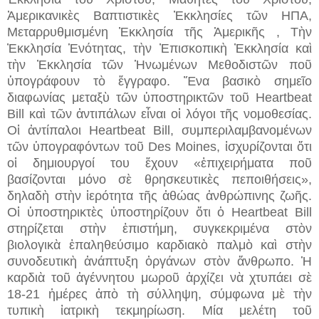
Ἀμερικανικὲς Βαπτιστικὲς Ἐκκλησίες τῶν ΗΠΑ,
Μεταρρυθμισμένη Ἐκκλησία τῆς Ἀμερικῆς , Τὴν
Ἐκκλησία Ἑνότητας, τὴν Ἐπισκοπικὴ Ἐκκλησία καὶ
τὴν Ἐκκλησία τῶν Ἡνωμένων Μεθοδιστῶν ποῦ
ὑπογράφουν τὸ ἔγγραφο. Ἕνα βασικὸ σημεῖο
διαφωνίας μεταξὺ τῶν ὑποστηρικτῶν τοῦ Heartbeat
Bill καὶ τῶν ἀντιπάλων εἶναι οἱ λόγοι τῆς νομοθεσίας.
Οἱ ἀντίπαλοι Heartbeat Bill, συμπεριλαμβανομένων
τῶν ὑπογραφόντων τοῦ Des Moines, ἰσχυρίζονται ὅτι
οἱ δημιουργοί του ἔχουν «ἐπιχειρήματα ποῦ
βασίζονται μόνο σὲ θρησκευτικὲς πεποιθήσεις»,
δηλαδὴ στὴν ἱερότητα τῆς ἀθώας ἀνθρώπινης ζωῆς.
Οἱ ὑποστηρικτὲς ὑποστηρίζουν ὅτι ὁ Heartbeat Bill
στηρίζεται στὴν ἐπιστήμη, συγκεκριμένα στὸν
βιολογικὰ ἐπαληθεύσιμο καρδιακὸ παλμὸ καὶ στὴν
συνοδευτικὴ ἀνάπτυξη ὀργάνων στὸν ἄνθρωπο. Ἡ
καρδιὰ τοῦ ἀγέννητου μωροῦ ἀρχίζει νὰ χτυπάει σὲ
18-21 ἡμέρες ἀπὸ τὴ σύλληψη, σύμφωνα μὲ τὴν
τυπικὴ ἰατρικὴ τεκμηρίωση. Μία μελέτη τοῦ