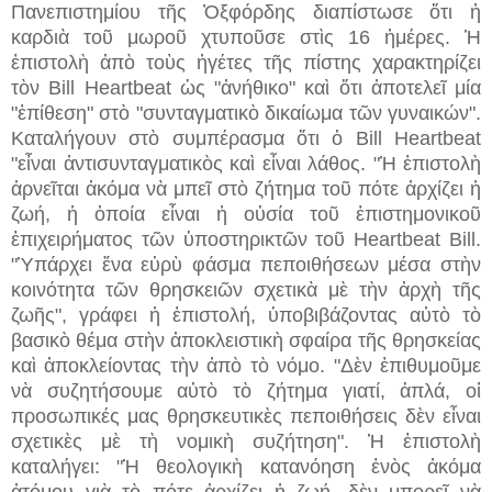
Πανεπιστημίου τῆς Ὀξφόρδης διαπίστωσε ὅτι ἡ
καρδιὰ τοῦ μωροῦ χτυποῦσε στὶς 16 ἡμέρες. Ἡ
ἐπιστολὴ ἀπὸ τοὺς ἡγέτες τῆς πίστης χαρακτηρίζει
τὸν Bill Heartbeat ὡς "ἀνήθικο" καὶ ὅτι ἀποτελεῖ μία
"ἐπίθεση" στὸ "συνταγματικὸ δικαίωμα τῶν γυναικών".
Καταλήγουν στὸ συμπέρασμα ὅτι ὁ Bill Heartbeat
"εἶναι ἀντισυνταγματικὸς καὶ εἶναι λάθος. "Ἡ ἐπιστολὴ
ἀρνεῖται ἀκόμα νὰ μπεῖ στὸ ζήτημα τοῦ πότε ἀρχίζει ἡ
ζωή, ἡ ὁποία εἶναι ἡ οὐσία τοῦ ἐπιστημονικοῦ
ἐπιχειρήματος τῶν ὑποστηρικτῶν τοῦ Heartbeat Bill.
"Ὑπάρχει ἕνα εὐρὺ φάσμα πεποιθήσεων μέσα στὴν
κοινότητα τῶν θρησκειῶν σχετικὰ μὲ τὴν ἀρχὴ τῆς
ζωῆς", γράφει ἡ ἐπιστολή, ὑποβιβάζοντας αὐτὸ τὸ
βασικὸ θέμα στὴν ἀποκλειστικὴ σφαίρα τῆς θρησκείας
καὶ ἀποκλείοντας τὴν ἀπὸ τὸ νόμο. "Δὲν ἐπιθυμοῦμε
νὰ συζητήσουμε αὐτὸ τὸ ζήτημα γιατί, ἁπλά, οἱ
προσωπικές μας θρησκευτικὲς πεποιθήσεις δὲν εἶναι
σχετικὲς μὲ τὴ νομικὴ συζήτηση". Ἡ ἐπιστολὴ
καταλήγει: "Ἡ θεολογικὴ κατανόηση ἑνὸς ἀκόμα
ἀτόμου γιὰ τὸ πότε ἀρχίζει ἡ ζωή, δὲν μπορεῖ νὰ