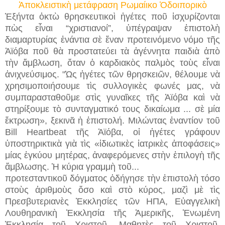
Ἀποκλειστικὴ μετάφραση Ρωμαίικο Ὁδοιπορικὸ
Ἑξήντα ὀκτὼ θρησκευτικοὶ ἡγέτες ποῦ ἰσχυρίζονται
πὼς εἶναι “χριστιανοί”, ὑπέγραψαν ἐπιστολὴ
διαμαρτυρίας ἐνάντια σὲ ἕναν προτεινόμενο νόμο τῆς
Ἀϊόβα ποῦ θὰ προστατεύει τὰ ἀγέννητα παιδιὰ ἀπὸ
τὴν ἄμβλωση, ὅταν ὁ καρδιακὸς παλμὸς τοὺς εἶναι
ἀνιχνεύσιμος. "Ὡς ἡγέτες τῶν θρησκειῶν, θέλουμε νὰ
χρησιμοποιήσουμε τὶς συλλογικὲς φωνές μας, νὰ
συμπαρασταθοῦμε στὶς γυναῖκες τῆς Ἀϊόβα καὶ νὰ
στηρίξουμε τὸ συνταγματικό τους δικαίωμα ... σὲ μία
ἔκτρωση», ξεκινᾶ ἡ ἐπιστολή. Μιλώντας ἐναντίον τοῦ
Bill Heartbeat τῆς Ἀϊόβα, οἱ ἡγέτες γράφουν
ὑποστηρικτικὰ γιὰ τὶς «ἰδιωτικὲς ἰατρικὲς ἀποφάσεις»
μίας ἐγκύου μητέρας, ἀναφερόμενες στὴν ἐπιλογὴ τῆς
ἄμβλωσης. Ἡ κύρια γραμμὴ τοῦ...
προτεσταντικοῦ δόγματος ὁδήγησε τὴν ἐπιστολὴ τόσο
στοὺς ἀριθμοὺς ὅσο καὶ στὸ κύρος, μαζὶ μὲ τὶς
Πρεσβυτεριανὲς Ἐκκλησίες τῶν ΗΠΑ, Εὐαγγελικὴ
Λουθηρανικὴ Ἐκκλησία τῆς Ἀμερικῆς, Ἑνωμένη
Ἐκκλησία τοῦ Χριστοῦ, Μαθητὲς τοῦ Χριστοῦ,