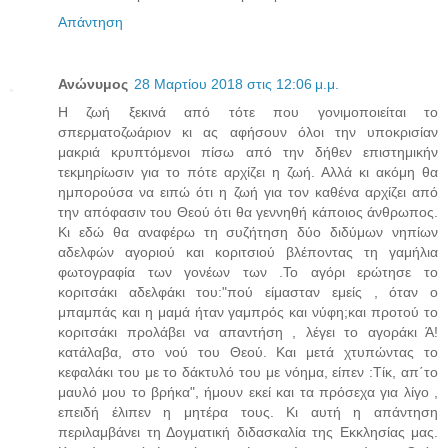
Απάντηση
Ανώνυμος
28 Μαρτίου 2018 στις 12:06 μ.μ.
Η ζωή ξεκινά από τότε που γονιμοποιείται το
σπερματοζωάριον κι ας αφήσουν όλοι την υποκρισίαν
μακριά κρυπτόμενοι πίσω από την δήθεν επιστημικήν
τεκμηρίωσιν για το πότε αρχίζει η ζωή. Αλλά κι ακόμη θα
ημπορούσα να ειπώ ότι η ζωή για τον καθένα αρχίζει από
την απόφασιν του Θεού ότι θα γεννηθή κάποιος άνθρωπος.
Κι εδώ θα αναφέρω τη συζήτηση δύο διδύμων νηπίων
αδελφών αγοριού και κοριτσιού βλέποντας τη γαμήλια
φωτογραφία των γονέων των .Το αγόρι ερώτησε το
κοριτσάκι αδελφάκι του:"πού είμασταν εμείς , όταν ο
μπαμπάς και η μαμά ήταν γαμπρός και νύφη;και προτού το
κοριτσάκι προλάβει να απαντήση , λέγει το αγοράκι Ά!
κατάλαβα, στο νού του Θεού. Και μετά χτυπώντας το
κεφαλάκι του με το δάκτυλό του με νόημα, είπεν :Τίκ, απ΄το
μαυλό μου το βρήκα", ήμουν εκεί και τα πρόσεχα για λίγο ,
επειδή έλιπεν η μητέρα τους. Κι αυτή η απάντηση
περιλαμβάνει τη Δογματική διδασκαλία της Εκκλησίας μας.