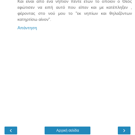
Και είναι από ένα νήπιον πέντε ετών το οποίον ο Θεός
εφώτισεν να ειπή αυτό που είπεν και με κατέπληξεν ,
φέροντας στο νού μου το "εκ νηπίων και θηλαζόντων
κατηρτίσω αίνον".
Απάντηση
‹
›
Αρχική σελίδα