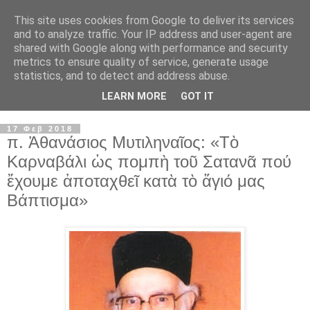
This site uses cookies from Google to deliver its services
and to analyze traffic. Your IP address and user-agent are
shared with Google along with performance and security
metrics to ensure quality of service, generate usage
statistics, and to detect and address abuse.
LEARN MORE
GOT IT
▼
17 Φεβ 2018
π. Ἀθανάσιος Μυτιληναῖος: «Τὸ
Καρναβάλι ὡς πομπὴ τοῦ Σατανᾶ πού
ἔχουμε ἀποταχθεῖ κατὰ τὸ ἅγιό μας
Βάπτισμα»