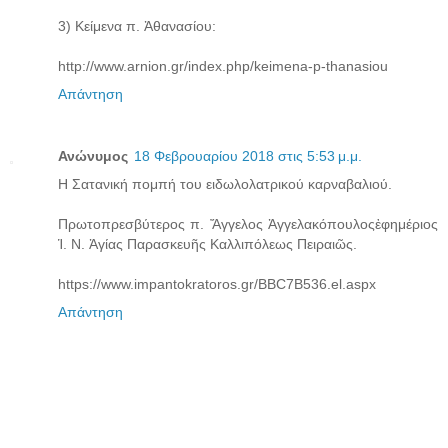
3) Κείμενα π. Ἀθανασίου:
http://www.arnion.gr/index.php/keimena-p-thanasiou
Απάντηση
Ανώνυμος
18 Φεβρουαρίου 2018 στις 5:53 μ.μ.
Η Σατανική πομπή του ειδωλολατρικού καρναβαλιού.
Πρωτοπρεσβύτερος π. Ἄγγελος Ἀγγελακόπουλοςἐφημέριος
Ἱ. Ν. Ἁγίας Παρασκευῆς Καλλιπόλεως Πειραιῶς.
https://www.impantokratoros.gr/BBC7B536.el.aspx
Απάντηση