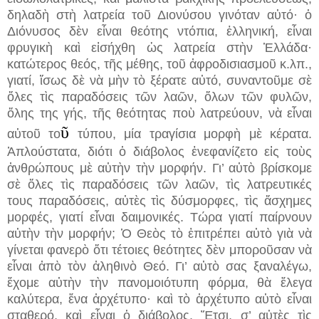
δηλαδὴ στὴ λατρεία τοῦ Διονύσου γινόταν αὐτό· ὁ
Διόνυσος δὲν εἶναι θεότης ντόπια, ἑλληνική, εἶναι
φρυγικὴ καὶ εἰσήχθη ὡς λατρεία στὴν Ἑλλάδα·
κατώτερος θεός, τῆς μέθης, τοῦ ἀφροδισιασμοῦ κ.λπ.,
γιατί, ἴσως δὲ νὰ μὴν τὸ ξέρατε αὐτό, συναντοῦμε σὲ
ὅλες τὶς παραδόσεις τῶν λαῶν, ὅλων τῶν φυλῶν,
ὅλης της γής, τῆς θεότητας ποὺ λατρεύουν, νὰ εἶναι
ῦ
αὐτοῦ το
τύπου, μία τραγίσια μορφὴ μὲ κέρατα.
Ἁπλούστατα, διότι ὁ διάβολος ἐνεφανίζετο εἰς τοὺς
ἀνθρώπους μὲ αὐτὴν τὴν μορφήν. Γι’ αὐτὸ βρίσκομε
σὲ ὅλες τὶς παραδόσεις τῶν λαῶν, τὶς λατρευτικές
τους παραδόσεις, αὐτὲς τὶς δύσμορφες, τὶς ἄσχημες
μορφές, γιατί εἶναι δαιμονικές. Τώρα γιατί παίρνουν
αὐτὴν τὴν μορφήν; Ὁ Θεὸς τὸ ἐπιτρέπει αὐτὸ γιὰ νὰ
γίνεται φανερὸ ὅτι τέτοιες θεότητες δὲν μποροῦσαν νὰ
εἶναι ἀπὸ τὸν ἀληθινὸ Θεό. Γι’ αὐτὸ σας ξαναλέγω,
ἔχομε αὐτὴν τὴν πανομοιότυπη φόρμα, θὰ ἔλεγα
καλύτερα, ἕνα ἀρχέτυπο· καὶ τὸ ἀρχέτυπο αὐτὸ εἶναι
σταθερό, καὶ εἶναι ὁ διάβολος. Ἔτσι, σ’ αὐτὲς τὶς