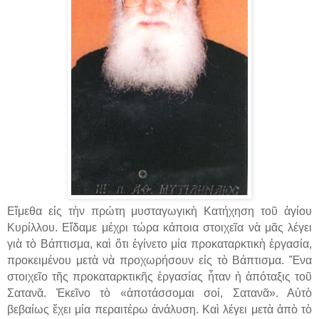
Εἴμεθα εἰς τὴν πρώτη μυσταγωγικὴ Κατήχηση τοῦ ἁγίου
Κυρίλλου. Εἴδαμε μέχρι τώρα κάποια στοιχεῖα νὰ μᾶς λέγει
γιὰ τὸ Βάπτισμα, καὶ ὅτι ἐγίνετο μία προκαταρκτικὴ ἐργασία,
προκειμέν
ου μετὰ νὰ προχωρήσουν εἰς τὸ Βάπτισμα. Ἕνα
στοιχεῖο τῆς προκαταρκτικῆς ἐργασίας ἦταν ἡ ἀπόταξις τοῦ
Σατανᾶ. Ἐκεῖνο τὸ «ἀποτάσσομαι σοί, Σατανᾶ». Αὐτὸ
βεβαίως ἔχει μία περαιτέρω ἀνάλυση. Καὶ λέγει μετὰ ἀπὸ τὸ