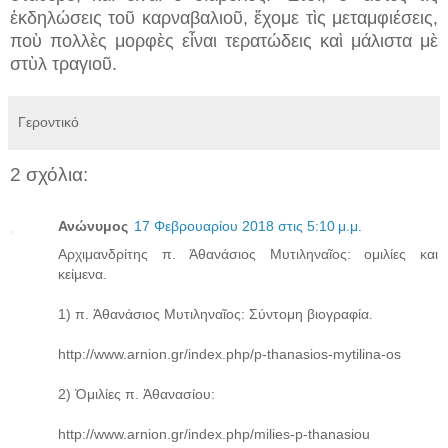
ἐκδηλώσεις τοῦ καρναβαλιοῦ, ἔχομε τὶς μεταμφιέσεις,
ποὺ πολλὲς μορφὲς εἶναι τερατώδεις καὶ μάλιστα μὲ
στὺλ τραγιοῦ.
Γεροντικό
2 σχόλια:
Ανώνυμος
17 Φεβρουαρίου 2018 στις 5:10 μ.μ.
Αρχιμανδρίτης π. Ἀθανάσιος Μυτιληναῖος: ομιλίες και
κείμενα.
1) π. Ἀθανάσιος Μυτιληναῖος: Σύντομη βιογραφία.
http://www.arnion.gr/index.php/p-thanasios-mytilina-os
2) Ὁμιλίες π. Ἀθανασίου:
http://www.arnion.gr/index.php/milies-p-thanasiou