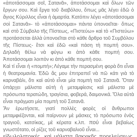
«ἀποτάσσομαι σοῖ, Σατανᾶ», ἀποτάσσομαι καὶ ὅλων τῶν
ἔργων σου. Καὶ ἔργα τοῦ διαβόλου, ὅπως μᾶς λέγει ἐδῶ ὁ
ἅγιος Κύριλλος εἶναι ἡ ἁμαρτία. Κατόπιν λέγει «ἀποτάσσομαι
σοὶ Σατανᾶ»- τὸ «ἀποτάσσομαι» πάντα ὑπονοεῖται· ὅπως
καὶ στὸ Σύμβολο τῆς Πίστεως, «Πιστεύω» καὶ τὸ «Πιστεύω»
προτάσσεται ἀλλὰ ὑπονοεῖται στὸ κάθε ἄρθρο τοῦ Συμβόλου
τῆς Πίστεως- ἔτσι καὶ ἐδῶ «καὶ πάση τὴ πομπή σου».
Δηλαδὴ θέλω νὰ φύγω κι ἀπὸ κάθε πομπή σου.
Ἀποτάσσομαι λοιπὸν κι ἀπὸ κάθε πομπή σου.
Καὶ τί εἶναι ἡ «πομπή»; Λέγαμε τὴν περασμένη φορὰ ὅτι εἶναι
ἡ θεατρομανία. Ἐδῶ ἄς μου ἐπιτραπεῖ νὰ πῶ κάτι γιὰ τὸ
καρναβάλι, ὅτι καὶ αὐτὸ εἶναι μία πομπὴ τοῦ Σατανᾶ. Ὅταν
ὑπάρχει μάλιστα αὐτὴ ἡ μεταμφίεσις καὶ μάλιστα μὲ
πρόσωπα τερατώδη, τραγίσια, φοβερά, δαιμονικά. Ὅλα αὐτὰ
εἶναι πράγματι μία πομπὴ τοῦ Σατανᾶ.
Ἂν ἐρωτήσετε, γιατί πολλὲς φορὲς οἱ ἄνθρωποι
μεταμφιέζονται, καὶ παίρνουν μὲ μάσκες τὸ πρόσωπο ἑνὸς
πού
τραγιοῦ, κατσίκας, μὲ κέρατα κ.λπ.
εἶναι βεβαίως
γνωστότατο, οἱ ρίζες τοῦ καρναβαλιοῦ εἶναι...
εἰδωλολατρικές, καὶ μάλιστα βακχικῆς προελεύσεως,