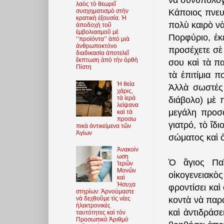
νὰ συνυπολογι
λαὸς τὸ θεωρεῖ
Κάποιος πνευ
συσχηματισμὸ στὴν
κρατικὴ ἐξουσία. Ἡ
πολὺ καιρὸ νὰ
ἀποδοχὴ τοῦ
ἐμβολιασμοῦ μὲ
Πορφύριο, ἐκε
‘’προϊόντα’’ ἀπὸ μιὰ
ἀνθρωποκτόνο
προσέχετε σὲ 
διαδικασία ἀποτελεῖ
ἔκπτωση ἀπὸ τὴν ὀρθὴ
σου καὶ τὰ π
Πίστη
τὰ ἐπιτίμια π
Ἡ θεία
Ἀλλὰ σωστές 
χάρις,
τὰ ἱερὰ
διάβολο) μὲ π
λείψανα
μεγάλη προσ
καὶ τὰ
προσω
γιατρό, τὸ ἴδι
πικὰ ἀντικείμενα τῶν
Ἁγίων
σώματος καὶ ὁ
Ἀνακοίν
ωση
Ὁ ἃγιος Παΐ
Ἱερῶν
Μονῶν
οἰκογενειακὸ
καὶ
Ἡσυχα
φροντίσει καὶ
στηρίων: Ἀρνούμαστε
νὰ δεχθοῦμε τὶς νέες
κοντὰ νὰ παρα
ἠλεκτρονικὲς
καὶ ἀντιδράσε
ταυτότητες καὶ τὸν
Προσωπικὸ Ἀριθμὸ