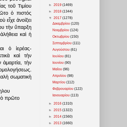
►
2019
(1469)
ας τοῦ Τιμίου
►
2018
(1344)
ῶτο ὁ πιστός
▼
2017
(1278)
ὺ εἶχε ἀνοίξει
Δεκεμβρίου
(120)
του τὴν ὕπαρξη
Νοεμβρίου
(124)
ἀλήθεια καὶ ἡ
Οκτωβρίου
(150)
Σεπτεμβρίου
(111)
αι ὁ ἱερέας-
Αυγούστου
(61)
τικὰ καὶ τὴν
Ιουλίου
(81)
 ἁμαρτία, τὴν
Ιουνίου
(90)
ξομολογήσεως.
Μαΐου
(96)
Απριλίου
(98)
 καλὴ σωματικὴ
Μαρτίου
(112)
Φεβρουαρίου
(122)
ληλου
Ιανουαρίου
(113)
 τὸ πρῶτο
►
2016
(1310)
►
2015
(1322)
►
2014
(1560)
►
2013
(1660)