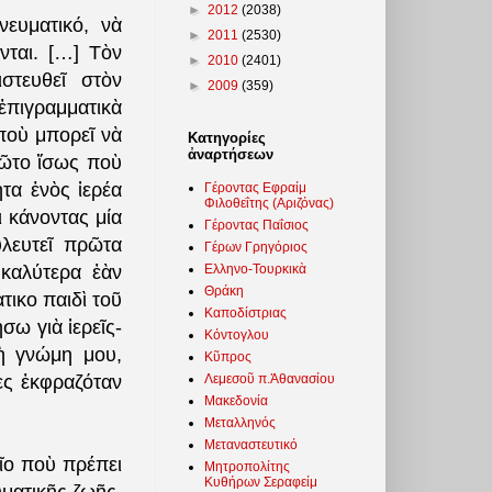
►
2012
(2038)
ευματικό, νὰ
►
2011
(2530)
νται. […] Τὸν
►
2010
(2401)
στευθεῖ στὸν
►
2009
(359)
ἐπιγραμματικὰ
ποὺ μπορεῖ νὰ
Κατηγορίες
ἀναρτήσεων
ρῶτο ἴσως ποὺ
τα ἑνὸς ἱερέα
Γέροντας Εφραίμ
Φιλοθεΐτης (Αριζόνας)
ι κάνοντας μία
Γέροντας Παΐσιος
λευτεῖ πρῶτα
Γέρων Γρηγόριος
Ελληνο-Τουρκικὰ
 καλύτερα ἐὰν
Θράκη
τικο παιδὶ τοῦ
Καποδίστριας
σω γιὰ ἱερεῖς-
Κόντογλου
ὴ γνώμη μου,
Κῦπρος
Λεμεσοῦ π.Ἀθανασίου
ὲς ἐκφραζόταν
Μακεδονία
Μεταλληνός
Μεταναστευτικό
εῖο ποὺ πρέπει
Μητροπολίτης
Κυθήρων Σεραφείμ