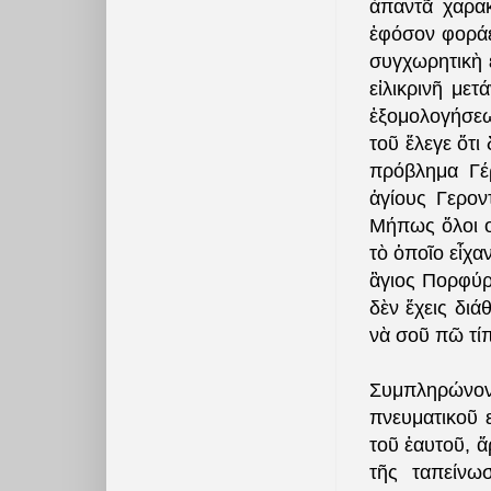
ἀπαντᾶ χαρακτ
ἐφόσον φοράει
συγχωρητικὴ ε
εἰλικρινῆ με
ἐξομολογήσε
τοῦ ἔλεγε ὅτι
πρόβλημα Γέρ
ἁγίους Γερον
Μήπως ὅλοι οἱ
τὸ ὁποῖο εἶχα
ἃγιος Πορφύρ
δὲν ἔχεις διά
νὰ σοῦ πῶ τί
Συμπληρώνο
πνευματικοῦ ε
τοῦ ἑαυτοῦ, ἄ
τῆς ταπείνω