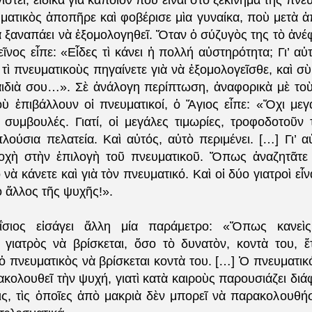
στεῖ, εἰδικὰ γιὰ κάποιον ποὺ εἶναι στὸ ξεκίνημα τῆς πνε
ματικὸς ἀποπῆρε καὶ φοβέρισε μὶα γυναίκα, ποὺ μετὰ ἀ
 ξαναπάει νὰ ἐξομολογηθεῖ. Ὅταν ὁ σύζυγὸς της τὸ ἀνέ
ῖνος εἶπε: «Εἶδες τὶ κάνει ἡ πολλή αὐστηρότητα; Γι’ α
τὶ πνευματικοὺς πηγαίνετε γιὰ νὰ ἐξομολογεῖσθε, καὶ σὺ
αιδιὰ σου…». Σὲ ἀνάλογη περίπτωση, ἀναφορικὰ μὲ τοὺ
οὺ ἐπιβάλλουν οἱ πνευματικοί, ὁ Ἅγιος εἶπε: «Ὄχι μεγ
συμβουλές. Γιατί, οἱ μεγάλες τιμωρίες, τροφοδοτοῦν 
λούσια πελατεία. Καὶ αὐτός, αὐτὸ περιμένει. […] Γι’ αὐ
οχὴ στὴν ἐπιλογὴ τοῦ πνευματικοῦ. Ὅπως ἀναζητᾶτε 
ο νὰ κάνετε καὶ γιὰ τὸν πνευματικό. Καὶ οἱ δύο γιατροὶ εἶ
 ἄλλος τῆς ψυχῆς!».
σιος εἰσάγει ἄλλη μία παράμετρο: «Ὅπως κανεὶς
ς γιατρὸς νὰ βρίσκεται, ὅσο τὸ δυνατὸν, κοντὰ του, ἔ
 ὁ πνευματικὸς νὰ βρίσκεται κοντὰ του. […] Ὁ πνευματι
κολουθεῖ τὴν ψυχή, γιατὶ κατὰ καιροὺς παρουσιάζει δι
ις, τὶς ὁποῖες ἀπὸ μακριὰ δὲν μπορεῖ νὰ παρακολουθήσ