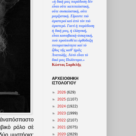
«
ἡ
δική μας παράδοση δ
ὲ
ν
ε
ἶ
ναι ο
ὔ
τε καπιταλιστική,
ο
ὔ
τε σοσιαλιστική, ο
ὔ
τε
μαρξιστική. Ε
ἴ
μαστε πι
ὸ
ἀ
ριστερο
ὶ
κα
ὶ
ἀ
π
ὸ
τ
ὸ
ν πι
ὸ
ἀ
ριστερό. Γιατί
ἡ
παράδοση
ἡ
δική μας,
ἡ
ἑ
λληνική,
ε
ἶ
ναι κοινοβιακ
ὴ
-
ἀ
σκητική,
πο
ὺ
προϋποθέτει
ὀ
ρθόδοξη
πνευματικότητα κα
ὶ
τ
ὸ
ἦ
θος τ
ῆ
ς καθ’
ἠ
μ
ᾶ
ς
Ἀ
νατολ
ῆ
ς. Α
ὐ
τ
ὸ
ε
ἶ
ναι τ
ὸ
δικό μας Πολίτευμα.»
Κώστας Σαρδελ
ῆ
ς
ΑΡΧΕΙΟΘΗΚΗ
ΙΣΤΟΛΟΓΙΟΥ
►
2026
(629)
►
2025
(1107)
►
2024
(1922)
►
2023
(1999)
ῖ ἀναπόσπαστο
►
2022
(2107)
μβικὸ ρόλο σὲ
►
2021
(2075)
δύο μυστήρια:
►
2020
(2829)