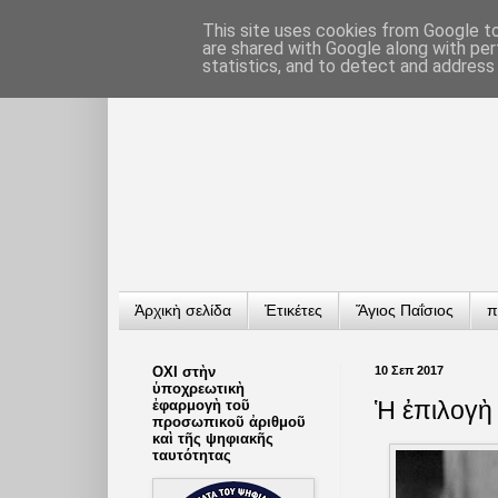
This site uses cookies from Google to 
are shared with Google along with per
statistics, and to detect and address
Ἀρχικὴ σελίδα
Ἐτικέτες
Ἅγιος Παΐσιος
π
ΟΧΙ στὴν
10 Σεπ 2017
ὑποχρεωτικὴ
Ἡ ἐπιλογὴ
ἐφαρμογὴ τοῦ
προσωπικοῦ ἀριθμοῦ
καὶ τῆς ψηφιακῆς
ταυτότητας