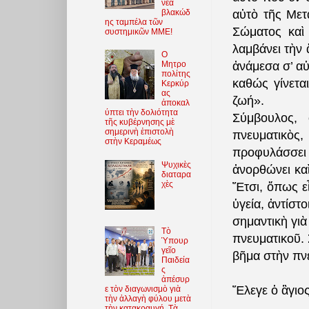
νέα
βλακώδ
αὐτὸ τῆς Μετ
ης ταμπέλα τῶν
Σώματος καὶ
συστημικῶν ΜΜΕ!
λαμβάνει τὴν 
O
ἀνάμεσα σ’ αὐ
Μητρο
πολίτης
καθώς γίνετα
Κερκύρ
ας
ζωή».
ἀποκαλ
ύπτει τὴν δολιότητα
Σύμβουλος, 
τῆς κυβέρνησης μὲ
σημερινὴ ἐπιστολὴ
πνευματικὸς
στὴν Κεραμέως
προφυλάσσει 
Ψυχικὲς
ἀνορθώνει κα
διαταρα
χὲς
Ἔτσι, ὅπως εἶ
ὑγεία, ἀντίστοι
σημαντικὴ γιὰ
Τὸ
πνευματικοῦ. 
Ὑπουρ
γεῖο
βῆμα στὴν πν
Παιδεία
ς
ἀπέσυρ
Ἔλεγε ὁ ἃγιος
ε τὸν διαγωνισμὸ γιὰ
τὴν ἀλλαγὴ φύλου μετὰ
τὴν κατακραυγή. Τὰ