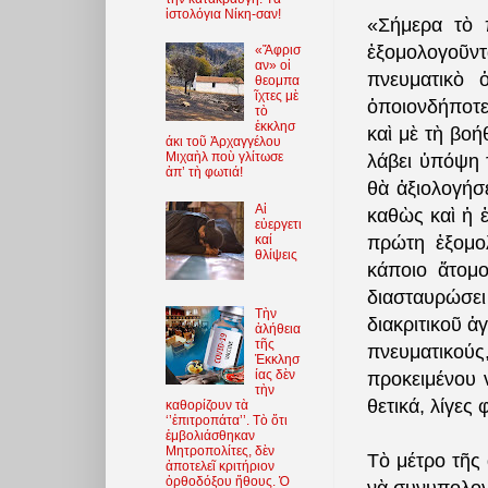
ἱστολόγια Νίκη-σαν!
«Σήμερα τὸ 
ἐξομολογοῦντ
«Ἄφρισ
αν» οἱ
πνευματικὸ 
θεομπα
ῖχτες μὲ
ὁποιονδήποτε
τὸ
ἐκκλησ
καὶ μὲ τὴ βο
άκι τοῦ Ἀρχαγγέλου
Μιχαὴλ ποὺ γλίτωσε
λάβει ὑπόψη 
ἀπ’ τὴ φωτιά!
θὰ ἀξιολογήσ
Αἱ
καθὼς καὶ ἡ ἐ
εὐεργετι
καί
πρώτη ἐξομο
θλίψεις
κάποιο ἄτομο
διασταυρώσει 
Τὴν
διακριτικοῦ ἁ
ἀλήθεια
τῆς
πνευματικού
Ἐκκλησ
ίας δὲν
προκειμένου 
τὴν
θετικά, λίγες
καθορίζουν τὰ
‘’ἐπιτροπάτα’’. Τὸ ὅτι
ἐμβολιάσθηκαν
Μητροπολίτες, δὲν
Τὸ μέτρο τῆς 
ἀποτελεῖ κριτήριον
ὀρθοδόξου ἤθους. Ὁ