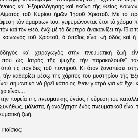
άνοιας καὶ Ἐξομολόγησης καὶ ἐκεῖνο τῆς Θείας Κοινωνί
 Αἵματος τοῦ Κυρίου ἡμῶν Ἰησοῦ Χριστοῦ. Μὲ τὸ πρ
ἄφεση τὸν ἁμαρτιῶν του, γεφυρώνοντας ἔτσι τὸ χάσμα πο
τὸν καὶ τὸν Θεὸ, ἐνῷ μέ τὸ δεύτερο ἀνακαινίζει τὴν ἴδια 
ι κοινωνός τοῦ Χριστοῦ, ὁ ὁποῖος εἶναι «ἡ ὁδὸς καὶ ἡ 
ὁδηγὸς καὶ χειραγωγὸς στὴν πνευματικὴ ζωὴ εἶν
, ποὺ ὡς ἰατρὸς τῆς ψυχῆς τὴν παρακολουθεῖ τακ
ἀπὸ τὶς παγίδες τοῦ πονηροῦ. Κι ὅταν ξαναπέσει στὴν
ὶ τὴν καθαρίζει μέσῳ τῆς χάριτος τοῦ μυστηρίου τῆς Ἐ
ναι σημαντικὸ νὰ βρεῖ κάποιος ἕναν γιατρὸ γιὰ νὰ ἔχει
χα εἶναι....
 τὴν πορεία τῆς πνευματικῆς ὑγείας ἡ εὕρεση τοῦ κατάλ
Συνήθως, μάλιστα, ἡ ἀναζήτηση ἑνὸς πνευματικοῦ εἶναι
ευματικὴ ζωή.
 Παΐσιος: