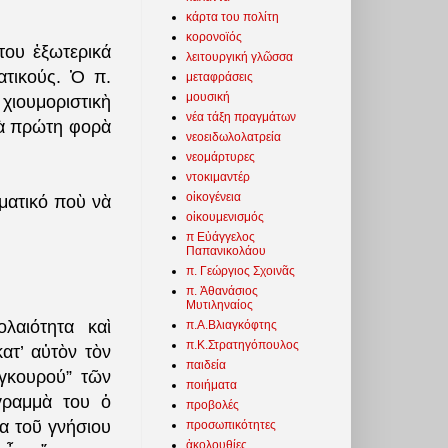
κάρτα του πολίτη
κορονοϊός
του ἐξωτερικά
λειτουργική γλῶσσα
ατικούς. Ὁ π.
μεταφράσεις
μουσική
ιουμοριστικὴ
νέα τάξη πραγμάτων
ιὰ πρώτη φορὰ
νεοειδωλολατρεία
νεομάρτυρες
ντοκιμαντέρ
οἰκογένεια
ματικό ποὺ νὰ
οἰκουμενισμός
π Εὐάγγελος
Παπανικολάου
π. Γεώργιος Σχοινᾶς
π. Ἀθανάσιος
Μυτιληναίος
λαιότητα καὶ
π.Α.Βλιαγκόφτης
π.Κ.Στρατηγόπουλος
ατ’ αὐτὸν τὸν
παιδεία
“γκουρού” τῶν
ποιήματα
γραμμὰ του ὁ
προβολές
α τοῦ γνήσιου
προσωπικότητες
ἀκολουθίες