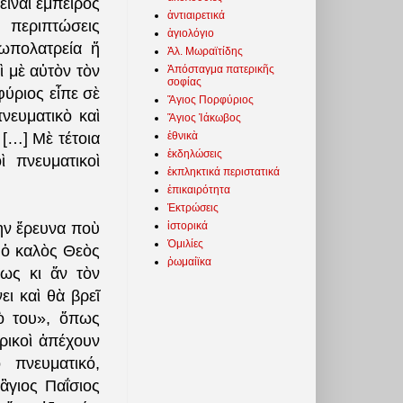
εἶναι ἔμπειρος
ἀντιαιρετικά
περιπτώσεις
ἁγιολόγιο
ωπολατρεία ἤ
Ἀλ. Μωραϊτίδης
 μὲ αὐτὸν τὸν
Ἀπόσταγμα πατερικῆς
σοφίας
ύριος εἶπε σὲ
Ἅγιος Πορφύριος
νευματικὸ καὶ
Ἅγιος Ἰάκωβος
ἐθνικὰ
[…] Μὲ τέτοια
ἐκδηλώσεις
ὶ πνευματικοὶ
ἐκπληκτικά περιστατικά
ἐπικαιρότητα
Ἐκτρώσεις
ἱστορικά
ὴν ἔρευνα ποὺ
Ὁμιλίες
ε ὁ καλὸς Θεὸς
ῥωμαίϊκα
μως κι ἄν τὸν
ι καὶ θὰ βρεῖ
ὸ του», ὅπως
ρικοὶ ἀπέχουν
 πνευματικό,
ἃγιος Παΐσιος