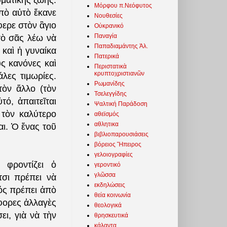
υματικῆς ζωῆς.
Μόρφου π.Νεόφυτος
πὸ αὐτὸ ἔκανε
Νουθεσίες
φερε στὸν ἃγιο
Οὐκρανικό
Παναγία
ὐτὸ σᾶς λέω νὰ
Παπαδιαμάντης Ἀλ.
 καὶ ἡ γυναίκα
Πατερικά
ς κανόνες καὶ
Περιστατικὰ
κρυπτοχριστιανῶν
άλες τιμωρίες.
Ρωμανίδης
τὸν ἄλλο (τὸν
Τσελεγγίδης
τό, ἀπαιτεῖται
Ψαλτική Παράδοση
τὸν καλύτερο
αθεϊσμός
αθλητικα
ναι. Ὁ ἕνας τοῦ
βιβλιοπαρουσιάσεις
βόρειος Ἤπειρος
γελοιογραφίες
 φροντίζει ὁ
γεροντικό
γλῶσσα
τσι πρέπει νὰ
εκδηλώσεις
κός πρέπει ἀπὸ
θεία κοινωνία
άφορες ἀλλαγὲς
θεολογικά
ει, γιὰ νὰ τὴν
θρησκευτικά
κάλαντα