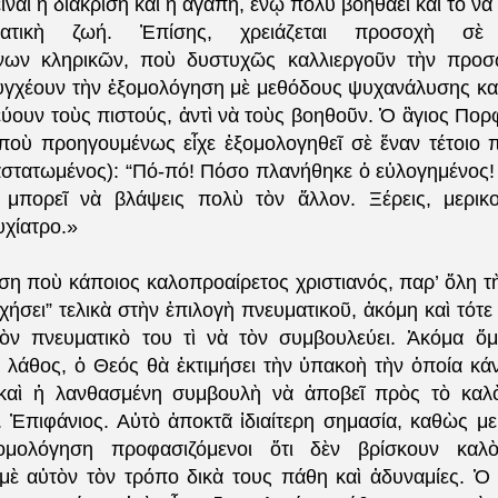
ἶναι ἡ διάκριση καὶ ἡ ἀγάπη, ἐνῷ πολὺ βοηθάει καὶ τὸ νὰ 
ατικὴ ζωή. Ἐπίσης, χρειάζεται προσοχὴ σὲ 
ένων κληρικῶν, ποὺ δυστυχῶς καλλιεργοῦν τὴν προσ
γχέουν τὴν ἐξομολόγηση μὲ μεθόδους ψυχανάλυσης καὶ
ύουν τοὺς πιστούς, ἀντὶ νὰ τοὺς βοηθοῦν. Ὁ ἃγιος Πορφ
ποὺ προηγουμένως εἶχε ἐξομολογηθεῖ σὲ ἕναν τέτοιο π
ναστατωμένος): “Πό-πό! Πόσο πλανήθηκε ὁ εὐλογημένος! 
 μπορεῖ νὰ βλάψεις πολὺ τὸν ἄλλον. Ξέρεις, μερικο
υχίατρο.»
ση ποὺ κάποιος καλοπροαίρετος χριστιανός, παρ’ ὅλη τ
υχήσει” τελικὰ στὴν ἐπιλογὴ πνευματικοῦ, ἀκόμη καὶ τότ
τὸν πνευματικὸ του τὶ νὰ τὸν συμβουλεύει. Ἀκόμα ὅ
 λάθος, ὁ Θεός θὰ ἐκτιμήσει τὴν ὑπακοὴ τὴν ὁποία κάνε
καὶ ἡ λανθασμένη συμβουλὴ νὰ ἀποβεῖ πρὸς τὸ καλ
. Ἐπιφάνιος. Αὐτὸ ἀποκτᾶ ἰδιαίτερη σημασία, καθὼς με
μολόγηση προφασιζόμενοι ὅτι δὲν βρίσκουν καλὸ
μὲ αὐτὸν τὸν τρόπο δικὰ τους πάθη καὶ ἀδυναμίες. Ὁ 