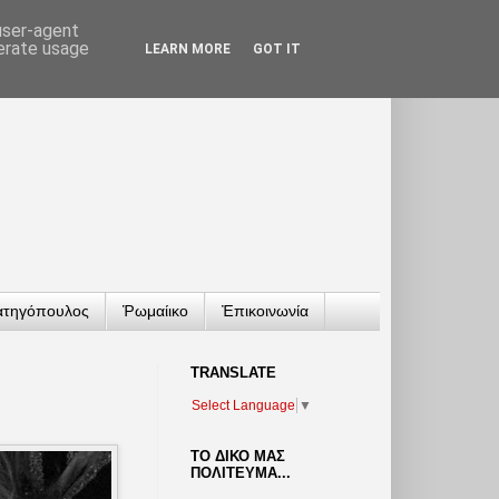
 user-agent
nerate usage
LEARN MORE
GOT IT
ατηγόπουλος
Ῥωμαίικο
Ἐπικοινωνία
TRANSLATΕ
Select Language
▼
ΤΟ ΔΙΚΟ ΜΑΣ
ΠΟΛΙΤΕΥΜΑ...