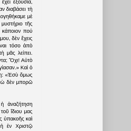
 ἔχει ἐξουσία,
αν διαβάσει τὴ
ολογηθήκαμε μὲ
 μυστήριο τῆς
 κάποιον πού
μου, δὲν ἔχεις
ἶναι τόσο ἀπὸ
ὴ μᾶς λείπει.
ντα; Ὄχι! Αὐτὸ
γίασαν.» Καὶ ὁ
ση: «Ἐσὺ ὅμως
 ἐγὼ δὲν μπορῶ
ἡ ἀναζήτηση
 τοῦ ἴδιου μας
ῆς ὑπακοῆς καὶ
«ἡ ἐν Χριστῷ