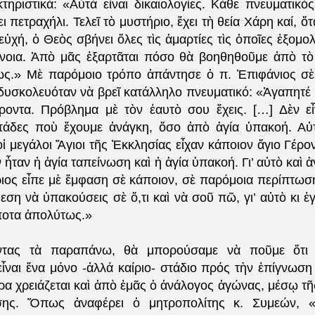
ηριστικά: «Αὐτὰ εἶναι δικαιολογίες. Κάθε πνευματικὸς
 πετραχήλι. Τελεῖ τὸ μυστήριο, ἔχει τὴ θεία Χάρη καί, ὅτ
ὐχή, ὁ Θεὸς σβήνει ὅλες τὶς ἁμαρτίες τὶς ὁποῖες ἐξομ
τάνοια. Ἀπὸ μᾶς ἐξαρτᾶται πόσο θὰ βοηθηθοῦμε ἀπὸ τὸ
ως.» Μὲ παρόμοιο τρόπο ἀπάντησε ὁ π. Ἐπιφάνιος σὲ
 δυσκολευόταν νὰ βρεῖ κατάλληλο πνευματικό: «Ἀγαπητέ 
οντα. Πρόβλημα μὲ τὸν ἑαυτὸ σου ἔχεις. […] Δὲν ε
τάδες ποὺ ἔχουμε ἀνάγκη, ὅσο ἀπὸ ἁγία ὑπακοή. Αὐτ
 μεγάλοι Ἅγιοι τῆς Ἐκκλησίας εἶχαν κάποιον ἅγιο Γέρο
ν ἦταν ἡ ἁγία ταπείνωση καὶ ἡ ἁγία ὑπακοή. Γι’ αὐτὸ καὶ ἁ
ιος εἶπε μὲ ἔμφαση σὲ κάποιον, σὲ παρόμοια περίπτω
θεση νὰ ὑπακούσεις σὲ ὅ,τι καὶ νὰ σοῦ πῶ, γι’ αὐτὸ κι
ποτα ἀπολύτως.»
ντας τὰ παραπάνω, θὰ μπορούσαμε νὰ ποῦμε ὅτι 
ἶναι ἕνα μόνο -ἀλλά καίριο- στάδιο πρός τὴν ἐπίγνωση
ρα χρειάζεται καὶ ἀπὸ ἐμᾶς ὁ ἀνάλογος ἀγώνας, μέσῳ τ
σης. Ὅπως ἀναφέρει ὁ μητροπολίτης κ. Συμεών, 