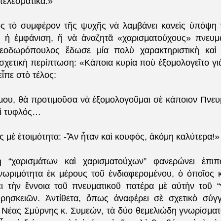
τελεσματικά.»
ὸς τὸ συμφέρον τῆς ψυχῆς νὰ λαμβάνει κανεὶς ὑπόψη 
 ἡ ἐμφάνιση, ἤ νὰ ἀναζητᾶ «χαρισματούχους» πνευμ
εοδωρόπουλος ἔδωσε μία πολὺ χαρακτηριστικὴ καὶ χ
σχετικὴ περίπτωση: «Κάποια κυρία ποὺ ἐξομολογεῖτο γ
εἶπε στὸ τέλος:
μου, θὰ προτιμοῦσα νὰ ἐξομολογοῦμαι σὲ κάποιον Πνευ
αὶ τυφλός…
ς μέ ἑτοιμότητα: -Ἄν ἦταν καὶ κουφός, ἀκόμη καλύτερα!»
 “χαρισμάτων καὶ χαρισματούχων” φανερώνει ἐπιπο
νωριμότητα ἐκ μέρους τοῦ ἐνδιαφερομένου, ὁ ὁποῖος κ
ι τὴν ἔννοια τοῦ πνευματικοῦ πατέρα μὲ αὐτὴν τοῦ 
θρησκειῶν. Ἀντίθετα, ὅπως ἀναφέρει σὲ σχετικὸ σύγ
 Νέας Σμύρνης κ. Συμεών, τὰ δύο θεμελιώδη γνωρίσματ