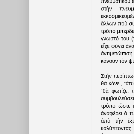
πνευματικοῦ ε
στὴν πνευμ
ἐκκοσμικευμ
ἄλλων ποὺ συ
τρόπο μπερδε
γνωστό του (
εἶχε φύγει ἀ
ἀντιμετώπιση
κάνουν τὸν ψ
Στὴν περίπτω
θὰ κάνει, “ἀτ
“θὰ φωτίζει 
συμβουλεύσει
τρόπο ὥστε 
ἀναφέρει ὁ π
ἀπὸ τὴν ἐξο
καλύπτοντας 