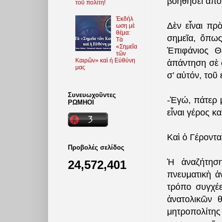
βοηθήσει ἀπο
τοῦ πολίτη!
Ἐκδήλ
Δὲν εἶναι πρ
ωση μὲ
θέμα:
σημεῖα, ὅπως
Τὰ
«Σημεῖα
Ἐπιφάνιος Θ
τῶν
Καιρῶν» καὶ ἡ Εὐθύνη
ἀπάντηση σὲ 
μας
σ’ αὐτόν, τοῦ 
Συνευωχοῦντες
-Ἐγώ, πάτερ 
ΡΩΜΗΟΙ
εἶναι γέρος κ
Καὶ ὁ Γέροντα
Προβολές σελίδος
Ἡ ἀναζήτηση
24,572,401
πνευματικὴ ἀ
τρόπο συγχέε
ἀνατολικῶν 
μητροπολίτης