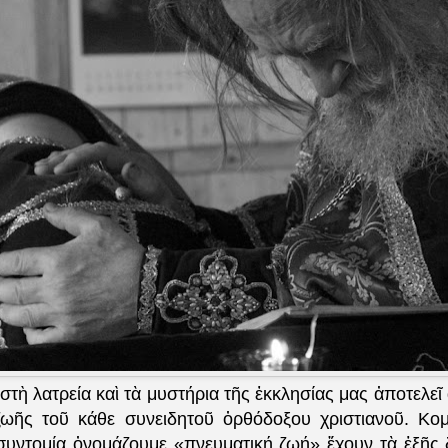
στὴ λατρεία καὶ τὰ μυστήρια τῆς ἐκκλησίας μας ἀποτελε
ζωῆς τοῦ κάθε συνειδητοῦ ὀρθόδοξου χριστιανοῦ. Κο
συντομίᾳ ὀνομάζουμε «πνευματική ζωή» ἔχουν τὰ ἑξῆς 