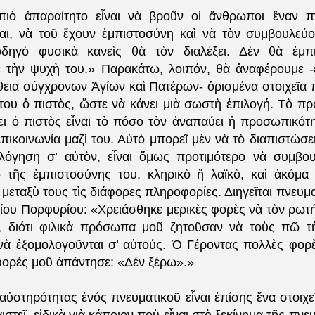
πιὸ ἀπαραίτητο εἶναι νὰ βροῦν οἱ ἄνθρωποι ἕναν πν
αι, νὰ τοῦ ἔχουν ἐμπιστοσύνη καὶ νὰ τὸν συμβουλεύο
ὁδηγὸ φυσικὰ κανεὶς θὰ τὸν διαλέξει. Δὲν θὰ ἐμπι
 τὴν ψυχὴ του.» Παρακάτω, λοιπόν, θὰ ἀναφέρουμε -
ήθεια σύγχρονων Ἁγίων καὶ Πατέρων- ὁρισμένα στοιχεῖα 
του ὁ πιστὸς, ὥστε νὰ κάνει μιὰ σωστὴ ἐπιλογή. Τὸ π
ει ὁ πιστὸς εἶναι τὸ πόσο τὸν ἀναπαύει ἡ προσωπικότη
πικοινωνία μαζὶ του. Αὐτὸ μπορεῖ μὲν νὰ τὸ διαπιστώσε
λόγηση σ’ αὐτὸν, εἶναι ὅμως προτιμότερο νὰ συμβου
 τῆς ἐμπιστοσύνης του, κληρικὸ ἤ λαϊκὸ, καὶ ἀκόμα
μεταξὺ τους τὶς διάφορες πληροφορίες. Διηγεῖται πνευμα
γίου Πορφυρίου: «Χρειάσθηκε μερικὲς φορὲς νὰ τὸν ρωτή
ς, διότι φιλικὰ πρόσωπα μοῦ ζητοῦσαν νὰ τοὺς πῶ τ
νὰ ἐξομολογοῦνται σ’ αὐτούς. Ὁ Γέροντας πολλὲς φορ
 φορές μοῦ ἀπάντησε: «Δέν ξέρω».»
αὐστηρότητας ἑνός πνευματικοῦ εἶναι ἐπίσης ἕνα στοιχ