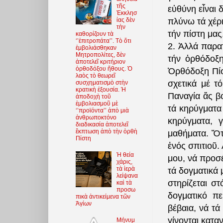
τῆς
εὐθύνη εἶναι 
Ἐκκλησ
ίας δὲν
πλύνω τά χέρι
τὴν
τήν πίστη μας,
καθορίζουν τὰ
‘’ἐπιτροπάτα’’. Τὸ ὅτι
2. Ἀλλά παρα
ἐμβολιάσθηκαν
Μητροπολίτες, δὲν
τήν ὀρθόδοξ
ἀποτελεῖ κριτήριον
ὀρθοδόξου ἤθους. Ὁ
Ὀρθόδοξη Πίσ
λαὸς τὸ θεωρεῖ
σχετικά μέ τ
συσχηματισμὸ στὴν
κρατικὴ ἐξουσία. Ἡ
Παναγία ἄς βο
ἀποδοχὴ τοῦ
ἐμβολιασμοῦ μὲ
τά κηρύγματα
‘’προϊόντα’’ ἀπὸ μιὰ
ἀνθρωποκτόνο
κηρύγματα, γ
διαδικασία ἀποτελεῖ
ἔκπτωση ἀπὸ τὴν ὀρθὴ
μαθήματα. Ὅτα
Πίστη
ἑνός σπιτιοῦ.
Ἡ θεία
μου, νά προσέ
χάρις,
τὰ ἱερὰ
τά δογματικά 
λείψανα
στηρίζεται σ
καὶ τὰ
προσω
δογματικό π
πικὰ ἀντικείμενα τῶν
Ἁγίων
βέβαια, νά τ
γίνονται κατα
Μήνυμ