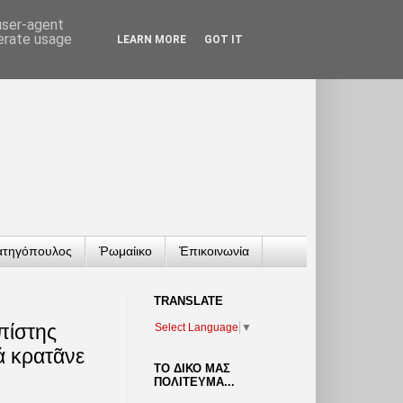
 user-agent
nerate usage
LEARN MORE
GOT IT
ατηγόπουλος
Ῥωμαίικο
Ἐπικοινωνία
TRANSLATΕ
πίστης
Select Language
▼
ά κρατᾶνε
ΤΟ ΔΙΚΟ ΜΑΣ
ΠΟΛΙΤΕΥΜΑ...