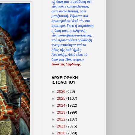
«
ἡ
δική μας παράδοση δ
ὲ
ν
ε
ἶ
ναι ο
ὔ
τε καπιταλιστική,
ο
ὔ
τε σοσιαλιστική, ο
ὔ
τε
μαρξιστική. Ε
ἴ
μαστε πι
ὸ
ἀ
ριστερο
ὶ
κα
ὶ
ἀ
π
ὸ
τ
ὸ
ν πι
ὸ
ἀ
ριστερό. Γιατί
ἡ
παράδοση
ἡ
δική μας,
ἡ
ἑ
λληνική,
ε
ἶ
ναι κοινοβιακ
ὴ
-
ἀ
σκητική,
πο
ὺ
προϋποθέτει
ὀ
ρθόδοξη
πνευματικότητα κα
ὶ
τ
ὸ
ἦ
θος τ
ῆ
ς καθ’
ἠ
μ
ᾶ
ς
Ἀ
νατολ
ῆ
ς. Α
ὐ
τ
ὸ
ε
ἶ
ναι τ
ὸ
δικό μας Πολίτευμα.»
Κώστας Σαρδελ
ῆ
ς
ΑΡΧΕΙΟΘΗΚΗ
ΙΣΤΟΛΟΓΙΟΥ
►
2026
(629)
►
2025
(1107)
►
2024
(1922)
►
2023
(1999)
►
2022
(2107)
►
2021
(2075)
►
2020
(2829)