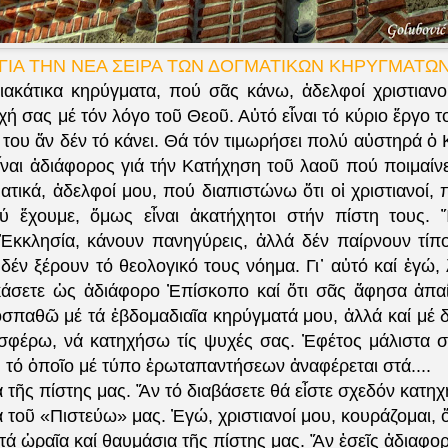
ΓΙΑ ΤΗΝ ΝΕΑ ΣΕΙΡΑ ΤΩΝ ΔΟΓΜΑΤΙΚΩΝ ΚΗΡΥΓΜΑΤΩ
ιακάτικα κηρύγματα, πού σᾶς κάνω, ἀδελφοί χριστιανο
χή σας μέ τόν λόγο τοῦ Θεοῦ. Αὐτό εἶναι τό κύριο ἔργο
 του ἄν δέν τό κάνει. Θά τόν τιμωρήσει πολύ αὐστηρά ὁ
εἶναι ἀδιάφορος γιά τήν Κατήχηση τοῦ λαοῦ πού ποιμαίν
τικά, ἀδελφοί μου, πού διαπιστώνω ὅτι οἱ χριστιανοί, 
ύ ἔχουμε, ὅμως εἶναι ἀκατήχητοι στήν πίστη τους. 
 Ἐκκλησία, κάνουν πανηγύρεις, ἀλλά δέν παίρνουν τίπο
 δέν ξέρουν τό θεολογικό τους νόημα. Γι᾽ αὐτό καί ἐγώ, 
κάσετε ὡς ἀδιάφορο Ἐπίσκοπο καί ὅτι σᾶς ἄφησα ἀπα
οσπαθῶ μέ τά ἑβδομαδιαῖα κηρύγματά μου, ἀλλά καί μέ δ
σφέρω, νά κατηχήσω τίς ψυχές σας. Ἐφέτος μάλιστα 
ο, τό ὁποῖο μέ τύπο ἐρωταπαντήσεων ἀναφέρεται στά....
 τῆς πίστης μας. Ἄν τό διαβάσετε θά εἶστε σχεδόν κατηχ
α τοῦ «Πιστεύω» μας. Ἐγώ, χριστιανοί μου, κουράζομαι,
 τά ὡραῖα καί θαυμάσια τῆς πίστης μας. Ἄν ἐσεῖς ἀδιαφορε