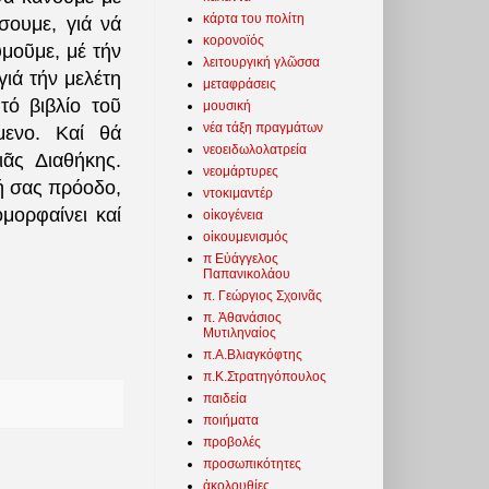
κάρτα του πολίτη
σουμε, γιά νά
κορονοϊός
μοῦμε, μέ τήν
λειτουργική γλῶσσα
γιά τήν μελέτη
μεταφράσεις
τό βιβλίο τοῦ
μουσική
νέα τάξη πραγμάτων
μενο. Καί θά
νεοειδωλολατρεία
ᾶς Διαθήκης.
νεομάρτυρες
κή σας πρόοδο,
ντοκιμαντέρ
μορφαίνει καί
οἰκογένεια
οἰκουμενισμός
π Εὐάγγελος
Παπανικολάου
π. Γεώργιος Σχοινᾶς
π. Ἀθανάσιος
Μυτιληναίος
π.Α.Βλιαγκόφτης
π.Κ.Στρατηγόπουλος
παιδεία
ποιήματα
προβολές
προσωπικότητες
ἀκολουθίες