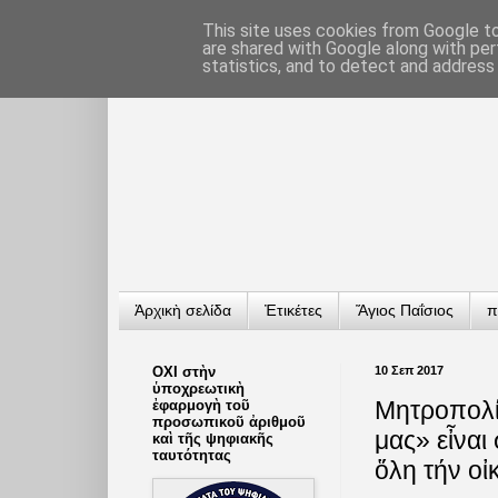
This site uses cookies from Google to 
are shared with Google along with per
statistics, and to detect and address
Ἀρχικὴ σελίδα
Ἐτικέτες
Ἅγιος Παΐσιος
π
ΟΧΙ στὴν
10 Σεπ 2017
ὑποχρεωτικὴ
Μητροπολί
ἐφαρμογὴ τοῦ
προσωπικοῦ ἀριθμοῦ
μας» εἶναι
καὶ τῆς ψηφιακῆς
ταυτότητας
ὅλη τήν ο