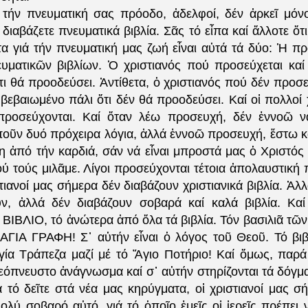
τήν πνευματική σας πρόοδο, ἀδελφοί, δέν ἀρκεῖ μόν
 διαβάζετε πνευματικά βιβλία. Σᾶς τό εἶπα καί ἄλλοτε ὅτι
τα γιά τήν πνευματική μας ζωή εἶναι αὐτά τά δύο: Ἡ πρ
υματικῶν βιβλίων. Ὁ χριστιανός πού προσεύχεται καί δ
ι θά προοδεύσει. Ἀντίθετα, ὁ χριστιανός πού δέν προσε
ι βεβαιωμένο πάλι ὅτι δέν θά προοδεύσει. Καί οἱ πολλοί 
προσεύχονται. Καί ὅταν λέω προσευχή, δέν ἐννοῶ ν
ποῦν δυό πρόχειρα λόγια, ἀλλά ἐννοῶ προσευχή, ἔστω κα
η ἀπό τήν καρδιά, σάν νά εἶναι μπροστά μας ὁ Χριστός 
πού τούς μιλᾶμε. Λίγοι προσεύχονται τέτοια ἀπολαυστική
τιανοί μας σήμερα δέν διαβάζουν χριστιανικά βιβλία. Ἀλλά
ν, ἀλλά δέν διαβάζουν σοβαρά καί καλά βιβλία. Καί 
ΒΙΒΛΙΟ, τό ἀνώτερα ἀπό ὅλα τά βιβλία. Τόν βασιλιᾶ τῶ
ΓΙΑ ΓΡΑΦΗ! Σ᾽ αὐτήν εἶναι ὁ λόγος τοῦ Θεοῦ. Τό βιβλ
ία Τράπεζα μαζί μέ τό Ἅγιο Ποτήριο! Καί ὅμως, παρά 
εόπνευστο ἀνάγνωσμα καί σ᾽ αὐτήν στηρίζονται τά δόγμ
 τό δεῖτε στά νέα μας κηρύγματα, οἱ χριστιανοί μας σή
ολύ σοβαρό αὐτό, γιά τό ὁποῖο ἐμεῖς οἱ ἱερεῖς πρέπει 