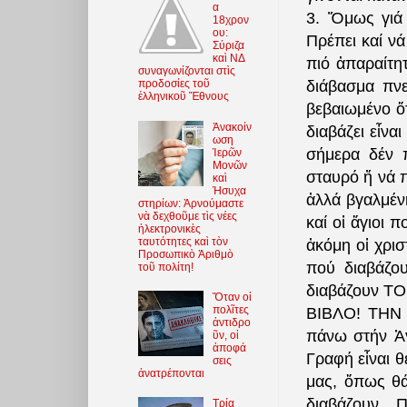
α
3. Ὅμως γιά 
18χρον
ου:
Πρέπει καί νά
Σύριζα
καὶ ΝΔ
πιό ἀπαραίτη
συναγωνίζονται στὶς
διάβασμα πνε
προδοσίες τοῦ
ἑλληνικοῦ Ἔθνους
βεβαιωμένο ὅτ
Ἀνακοίν
διαβάζει εἶνα
ωση
σήμερα δέν 
Ἱερῶν
Μονῶν
σταυρό ἤ νά 
καὶ
Ἡσυχα
ἀλλά βγαλμέν
στηρίων: Ἀρνούμαστε
νὰ δεχθοῦμε τὶς νέες
καί οἱ ἅγιοι 
ἠλεκτρονικὲς
ταυτότητες καὶ τὸν
ἀκόμη οἱ χρισ
Προσωπικὸ Ἀριθμὸ
πού διαβάζου
τοῦ πολίτη!
διαβάζουν ΤΟ 
Ὅταν οἱ
πολῖτες
ΒΙΒΛΟ! ΤΗΝ Α
ἀντιδρο
πάνω στήν Ἁγ
ῦν, οἱ
ἀποφά
Γραφή εἶναι θ
σεις
ἀνατρέπονται
μας, ὅπως θά
διαβάζουν. Π
Τρία