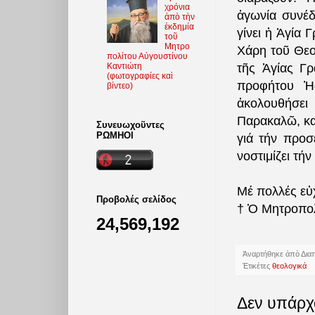
χρόνια
ἀγωνία συνέδ
ἀπὸ τὴν
ἐκδημία
γίνει ἡ Ἁγία
τοῦ
Μητρο
Χάρη τοῦ Θεοῦ
πολίτου Αὐγουστίνου
Καντιώτη
τῆς Ἁγίας Γρ
(φωτoγραφίες καὶ
προφήτου Ἠσ
βίντεο)
ἀκολουθήσει
Παρακαλῶ, καλ
Συνευωχοῦντες
ΡΩΜΗΟΙ
γιά τήν προσ
νοστιμίζει τή
Μέ πολλές εὐ
Προβολές σελίδος
† Ὁ Μητροπολ
24,569,192
Ἀναρτήθηκε ἀπὸ
Δια
Ἐτικέτες
θεολογικά
Δεν υπάρχ