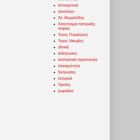
ἀντιαιρετικά
ἁγιολόγιο
Ἀλ. Μωραϊτίδης
Ἀπόσταγμα πατερικῆς
σοφίας
Ἅγιος Πορφύριος
Ἅγιος Ἰάκωβος
ἐθνικὰ
ἐκδηλώσεις
ἐκπληκτικά περιστατικά
ἐπικαιρότητα
Ἐκτρώσεις
ἱστορικά
Ὁμιλίες
ῥωμαίϊκα