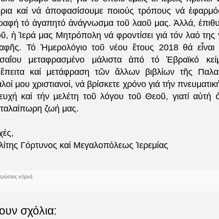
ρια καί νά ἀποφασίσουμε ποιούς τρόπους νά ἐφαρμό
 Γραφή τό ἀγαπητό ἀνάγνωσμα τοῦ λαοῦ μας. Ἀλλά, ἐπιθυ
, ἡ Ἱερά μας Μητρόπολη νά φροντίσει γιά τόν λαό της 
αφῆς. Τό Ἡμερολόγιο τοῦ νέου ἔτους 2018 θά εἶναι 
αΐου μεταφρασμένο μάλιστα ἀπό τό Ἑβραϊκό κεί
 ἔπειτα καί μετάφραση τῶν ἄλλων βιβλίων τῆς Παλαι
οί μου χριστιανοί, νά βρίσκετε χρόνο γιά τήν πνευματι
ευχή καί τήν μελέτη τοῦ λόγου τοῦ Θεοῦ, γιατί αὐτή ὀ
ν ταλαίπωρη ζωή μας.
χές,
ίτης Γόρτυνος καί Μεγαλοπόλεως Ἰερεμίας
πρύσιος κήρυξ
ουν σχόλια: