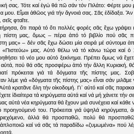
δική σας. Τότε καί ἐγώ θά πῶ σάν τόν Πιλάτο: Φέρτε μου 
α μου. Εἶμαι ἀθῶος γιά τήν ἄγνοιά σας. Σᾶς ἐδίδαξα. Ἄν
 σεῖς φταῖτε.
τήρησα, ὅτι παρά τό ὅτι πολλές φορές σᾶς ἔχω γράψει 
η πίστη μας, ὅμως – πέρα ἀπό τό βιβλίο πού σᾶς 
τη μας» – δέν σᾶς ἔχω δώσει μία σειρά μέ σύντομα ἁ
ό «Πιστεύω» μας. Αὐτό θέλω νά τό κάνω τώρα καί ὁ 
ηθήσει τό νέο μου αὐτό ξεκίνημα. Πρέπει ὅμως νά ἔχετ
 αὐτά, πού θά σᾶς προσφέρω ἀπό τήν ἄλλη Κυριακή, θά
ιατί πρόκειται γιά τά δόγματα τῆς πίστης μας. Σο
ν λέμε γιά «δόγματα τῆς πίστης μας» εἶναι σάν μιλᾶμε
 Αὐτά κρατᾶνε ὅλη τήν οἰκοδομή. Γι᾽ αὐτό καί σᾶς παρακα
χετε ἰδιαίτερα τά κηρύγματα αὐτά καί νά μή χάνετε τήν σει
μας αὐτά νέα κηρύγματα θά ἔχουν μιά συνέχεια καί κάθε
τό προηγούμενό του. Πρόκειται γιά ὑψηλά κηρύγματα, 
εριεχόμενο, ἀλλά θά προσπαθῶ, πολύ θά προσπαθῶ,
ά ἁπλοποιῶ καί νά σᾶς τά παραδίδω «ζυμωμένα» πού λέμ
νοητά.