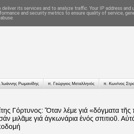
deliver its services and to analyze traffic. Your IP address and
formance and security metrics to ensure quality of service, ge
 abuse.
.Ἰωάννης Ρωμανίδης
π. Γεώργιος Μεταλληνός
π. Κων/νος Στρ
της Γόρτυνος: Ὅταν λέμε γιά «δόγματα τῆς 
 σάν μιλᾶμε γιά ἀγκωνάρια ἑνός σπιτιοῦ. Αὐτ
ἰκοδομή