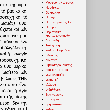
Μόρφου π.Νεόφυτος
ο τό κήρυγμα.
Νουθεσίες
 τά βασικά καί
Οὐκρανικό
οσευχή καί τό
Παναγία
Παπαδιαμάντης Ἀλ.
ιαβάζει εἶναι
Πατερικά
ύχεται καί δέν
Περιστατικὰ
χριστιανοί μας
κρυπτοχριστιανῶν
Ρωμανίδης
ά κάνουν ἕνα
Τσελεγγίδης
ί ὀλιγόλεπτη,
Ψαλτική Παράδοση
καί ἡ Παναγία
αθεϊσμός
 προσευχή. Καί
αθλητικα
βιβλιοπαρουσιάσεις
 εἶναι μερικοί
βόρειος Ἤπειρος
ἰδιαίτερα δέν
γελοιογραφίες
ν βιβλίων, ΤΗΝ
γεροντικό
ίο αὐτό εἶναι
γλῶσσα
εκδηλώσεις
τό ὅτι ἡ Ἁγία
θεία κοινωνία
ατα τῆς πίστης
θεολογικά
μερα, δέν τήν
θρησκευτικά
νά κάνουμε μέ
κάλαντα