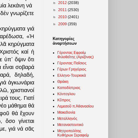
►
2012
(2038)
μία λεκάνη νά
►
2011
(2530)
 δέν γνωρίζετε
►
2010
(2401)
►
2009
(359)
κηρύγματα γιά
παρέδωσα, «Ἡ
Κατηγορίες
ἀναρτήσεων
πλᾶ κηρύγματα
Χριστός καί ἡ
Γέροντας Εφραίμ
Φιλοθεΐτης (Αριζόνας)
ε ὑπ᾽ ὄψιν ὅτι
Γέροντας Παΐσιος
 εἶναι σοβαρά
Γέρων Γρηγόριος
βαρά, δηλαδή,
Ελληνο-Τουρκικὰ
Θράκη
 γιά ἀγκωνάρια
Καποδίστριας
λῶ, χριστιανοί
Κόντογλου
ρά τους. Γιατί
Κῦπρος
 νέο μάθημα θά
Λεμεσοῦ π.Ἀθανασίου
Μακεδονία
ἀφοῦ θά ἔχουν
Μεταλληνός
 ὅσο γίνεται
Μεταναστευτικό
ε, γιά νά σᾶς
Μητροπολίτης
Κυθήρων Σεραφείμ