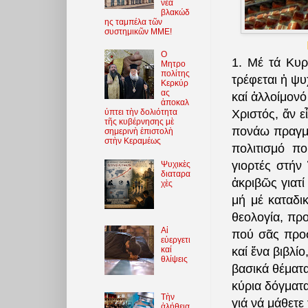
νέα
βλακώδ
ης ταμπέλα τῶν
συστημικῶν ΜΜΕ!
O
1. Μέ τά Κυρ
Μητρο
πολίτης
τρέφεται ἡ ψυ
Κερκύρ
ας
καί ἀλλοίμονό
ἀποκαλ
Χριστός, ἄν 
ύπτει τὴν δολιότητα
τῆς κυβέρνησης μὲ
πονάω πραγμα
σημερινὴ ἐπιστολὴ
στὴν Κεραμέως
πολιτισμό πο
γιορτές στήν
Ψυχικὲς
διαταρα
ἀκριβῶς γιατί
χὲς
μή μέ καταδι
θεολογία, πρ
Αἱ
πού σᾶς προ
εὐεργετι
καί ἕνα βιβλί
καί
θλίψεις
βασικά θέματα
κύρια δόγματ
Τὴν
γιά νά μάθετε
ἀλήθεια