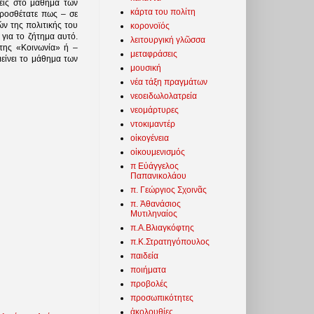
ξεις στο μάθημα των
κάρτα του πολίτη
προσθέτατε πως – σε
ών της πολιτικής του
κορονοϊός
 για το ζήτημα αυτό.
λειτουργική γλῶσσα
της «Κοινωνία» ή –
μεταφράσεις
είνει το μάθημα των
μουσική
νέα τάξη πραγμάτων
νεοειδωλολατρεία
νεομάρτυρες
ντοκιμαντέρ
οἰκογένεια
οἰκουμενισμός
π Εὐάγγελος
Παπανικολάου
π. Γεώργιος Σχοινᾶς
π. Ἀθανάσιος
Μυτιληναίος
π.Α.Βλιαγκόφτης
π.Κ.Στρατηγόπουλος
παιδεία
ποιήματα
προβολές
προσωπικότητες
ἀκολουθίες