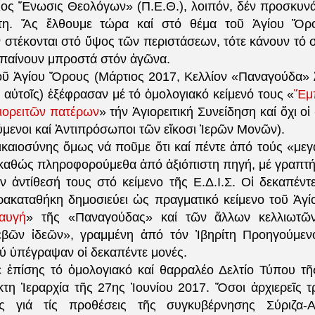
ος Ἕνωσις Θεολόγων» (Π.Ε.Θ.), λοιπόν, δέν προσκυνά
τη. Ἄς ἔλθουμε τώρα καί στό θέμα τοῦ Ἁγίου Ὄρ
 στέκονται στό ὕψος τῶν περιστάσεων, τότε κάνουν τό 
 μπαίνουν μπροστά στόν ἀγῶνα.
τοῦ Ἁγίου Ὄρους (Μάρτιος 2017, Κελλίον «Παναγούδα»
ν αὐτοῖς) ἐξέφρασαν μέ τό ὁμολογιακό κείμενό τους «
Ἔμ
ιορειτῶν πατέρων
» τήν Ἁγιορειτική Συνείδηση καί ὄχι οἱ
ύμενοι καί Ἀντιπρόσωποι τῶν εἴκοσι Ἱερῶν Μονῶν).
ικαιοσύνης ὅμως νά ποῦμε ὅτι καί πέντε ἀπό τούς «μεγ
 καθώς πληροφορούμεθα ἀπό ἀξιόπιστη πηγή, μέ γραπτ
ν ἀντίθεσή τους στό κείμενο τῆς Ε.Δ.Ι.Σ. Οἱ δεκαπέντε
ρακαταθήκη δημοσιεύει ὡς πραγματικό κείμενο τοῦ Ἁγ
αυγή
» τῆς «Παναγούδας» καί τῶν ἄλλων κελλιωτῶν
εβῶν ἰδεῶν», γραμμένη ἀπό τόν Ἰβηρίτη Προηγούμενο
ού ὑπέγραψαν οἱ δεκαπέντε μονές.
 ἐπίσης τό ὁμολογιακό καί θαρραλέο Δελτίο Τύπου τ
κτη Ἱεραρχία τῆς 27ης Ἰουνίου 2017. Ὅσοι ἀρχιερεῖς 
ις γιά τίς προθέσεις τῆς συγκυβέρνησης Σύριζα