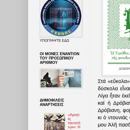
ΥΠΟΓΡΑΨΤΕ ΕΔΩ
ΟΙ ΜΟΝΕΣ ΕΝΑΝΤΙΟΝ
ΤΟΥ ΠΡΟΣΩΠΙΚΟΥ
ΑΡΙΘΜΟΥ
Στά «εὔκολα»
δύσκολα εἶνα
Λίγα ἦταν ἐκ
ΔΗΜΟΦΙΛΕΙΣ
καί ἡ Δρόβια
ΑΝΑΡΤΗΣΕΙΣ
Δρόβιανη, φο
«Ἀρνητ
κι ὁ ντουνιάς
ὲς
ταυτοτή
μου Ἀλῆ πασᾶ
των»: Ἡ