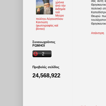
σας αυτή α
χρόνια
Θρησκευτικ
ἀπὸ τὴν
πολιτικό ε
ἐκδημία
τοῦ
Καποδίστρι
Μητρο
Θεωρώ πως 
πολίτου Αὐγουστίνου
τουλάχιστο
Καντιώτη
Θρησκευτικ
(φωτoγραφίες καὶ
βίντεο)
Απάντηση
Συνευωχοῦντες
ΡΩΜΗΟΙ
Προβολές σελίδος
24,568,922