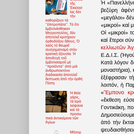
Ἡ «Πανελλήνι
τῆς
Ἐκκλησ
βεζύρη ἀφέν
ίας δὲν
τὴν
«μεγάλοι» δέν
καθορίζουν τὰ
«μικροί» καί
‘’ἐπιτροπάτα’’. Τὸ ὅτι
ἐμβολιάσθηκαν
Οἱ «μικροί» 
Μητροπολίτες, δὲν
ἀποτελεῖ κριτήριον
καί ἕτεροι σύ
ὀρθοδόξου ἤθους. Ὁ
λαὸς τὸ θεωρεῖ
κελλιωτῶν Ἁγ
συσχηματισμὸ στὴν
κρατικὴ ἐξουσία. Ἡ
Ε.Δ.Ι.Σ. (Ἡγο
ἀποδοχὴ τοῦ
Κατά λόγον δ
ἐμβολιασμοῦ μὲ
‘’προϊόντα’’ ἀπὸ μιὰ
μοναστήρια),
ἀνθρωποκτόνο
διαδικασία ἀποτελεῖ
ἐξέφρασαν τή
ἔκπτωση ἀπὸ τὴν ὀρθὴ
Πίστη
λοιπόν, ἡ Πα
«
Ἔμπονο κρ
Ἡ θεία
χάρις,
«ἔκθεση εὐσ
τὰ ἱερὰ
λείψανα
Γοντικάκη, π
καὶ τὰ
Δημοσιεύουμε
προσω
πικὰ ἀντικείμενα τῶν
ἀπό τήν ἔκτα
Ἁγίων
ψευδαισθήσε
Μήνυμ