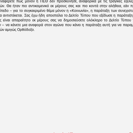
ναφέρετε πως μόνον η ΠΕΘ δεν προσκύνησε, αναφορικά με τις τραγικές εξελί
ών. Θα ήταν πιο αντικειμενικό εκ μέρους σας και πιο κοντά στην αλήθεια, εάν 
πίπεδο – για το συγκεκριμένο θέμα μόνον η «Κοινωνία», η παράταξη των συνεχιστ
α αντιστέκεται. Σας έχω ήδη αποστείλει το Δελτίο Τύπου που εξέδωσε η παράταξη
είναι απαραίτητο εκ μέρους σας να δημοσιεύσετε ολόκληρο το Δελτίο Τύπου 
ν – να κάνετε μια αναφορά στον αγώνα που κάνει η παράταξη αυτή για να παραμ
ών αμιγώς Ορθόδοξο.