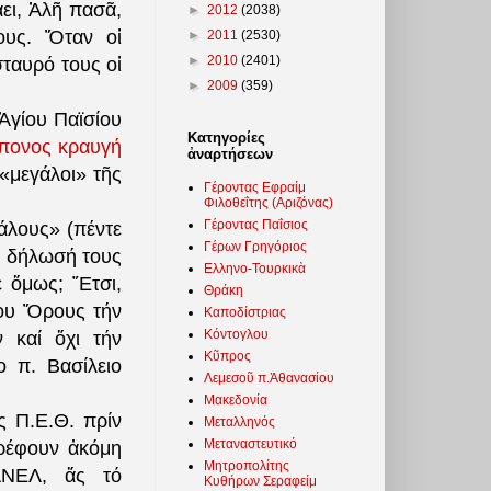
ει, Ἀλῆ
πασᾶ,
►
2012
(2038)
ους. Ὅταν οἱ
►
2011
(2530)
►
2010
(2401)
σταυρό τους οἱ
►
2009
(359)
 Ἁγίου
Παϊσίου
Κατηγορίες
πονος κραυγή
ἀναρτήσεων
 «μεγάλοι» τῆς
Γέροντας Εφραίμ
Φιλοθεΐτης (Αριζόνας)
Γέροντας Παΐσιος
άλους» (πέντε
Γέρων Γρηγόριος
ή δήλωσή τους
Ελληνο-Τουρκικὰ
 ὅμως; ῎Ετσι,
Θράκη
ίου Ὄρους τήν
Καποδίστριας
Κόντογλου
 καί ὄχι τήν
Κῦπρος
 π. Βασίλειο
Λεμεσοῦ π.Ἀθανασίου
Μακεδονία
ῆς Π.Ε.Θ.
πρίν
Μεταλληνός
Μεταναστευτικό
τρέφουν ἀκόμη
Μητροπολίτης
-ΑΝΕΛ, ἄς τό
Κυθήρων Σεραφείμ