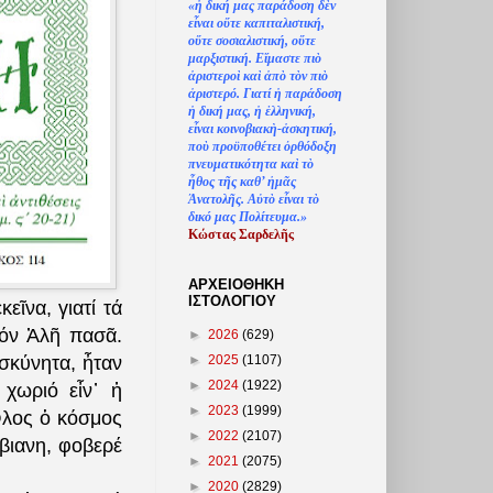
«
ἡ
δική μας παράδοση δ
ὲ
ν
ε
ἶ
ναι ο
ὔ
τε καπιταλιστική,
ο
ὔ
τε σοσιαλιστική, ο
ὔ
τε
μαρξιστική. Ε
ἴ
μαστε πι
ὸ
ἀ
ριστερο
ὶ
κα
ὶ
ἀ
π
ὸ
τ
ὸ
ν πι
ὸ
ἀ
ριστερό. Γιατί
ἡ
παράδοση
ἡ
δική μας,
ἡ
ἑ
λληνική,
ε
ἶ
ναι κοινοβιακ
ὴ
-
ἀ
σκητική,
πο
ὺ
προϋποθέτει
ὀ
ρθόδοξη
πνευματικότητα κα
ὶ
τ
ὸ
ἦ
θος τ
ῆ
ς καθ’
ἠ
μ
ᾶ
ς
Ἀ
νατολ
ῆ
ς. Α
ὐ
τ
ὸ
ε
ἶ
ναι τ
ὸ
δικό μας Πολίτευμα.»
Κώστας Σαρδελ
ῆ
ς
ΑΡΧΕΙΟΘΗΚΗ
ΙΣΤΟΛΟΓΙΟΥ
ῖνα, γιατί τά
τόν Ἀλῆ πασᾶ.
►
2026
(629)
►
2025
(1107)
σκύνητα, ἦταν
►
2024
(1922)
 χωριό εἶν᾽ ἡ
►
2023
(1999)
Ὅλος ὁ κόσμος
►
2022
(2107)
όβιανη, φοβερέ
►
2021
(2075)
►
2020
(2829)