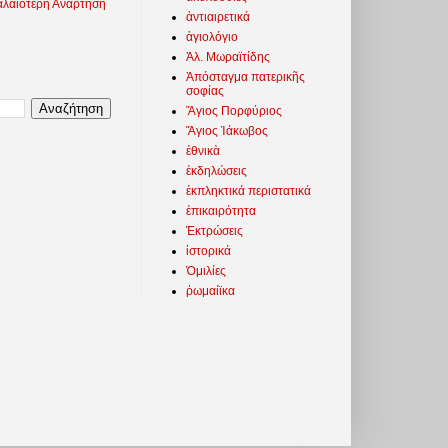
λαιότερη Ανάρτηση
ἀντιαιρετικά
ἁγιολόγιο
Ἀλ. Μωραϊτίδης
Ἀπόσταγμα πατερικῆς
σοφίας
Ἅγιος Πορφύριος
Ἅγιος Ἰάκωβος
ἐθνικὰ
ἐκδηλώσεις
ἐκπληκτικά περιστατικά
ἐπικαιρότητα
Ἐκτρώσεις
ἱστορικά
Ὁμιλίες
ῥωμαίϊκα