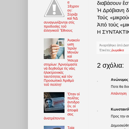
διαβάσουν ἔστ
α
18χρον
Ἡ Δρόβιανη δ
ου:
Σύριζα
Τούς «μικρού
καὶ ΝΔ
συναγωνίζονται στὶς
Ἀπό τούς «μι
προδοσίες τοῦ
ἑλληνικοῦ Ἔθνους
Η ΣΥΝΤΑΚΤΙ
Ἀνακοίν
ωση
Ἀναρτήθηκε ἀπὸ
Δια
Ἱερῶν
Ἐτικέτες
ῥωμαίϊκα
Μονῶν
καὶ
Ἡσυχα
2 σχόλια:
στηρίων: Ἀρνούμαστε
νὰ δεχθοῦμε τὶς νέες
ἠλεκτρονικὲς
ταυτότητες καὶ τὸν
Ανώνυμος
Προσωπικὸ Ἀριθμὸ
τοῦ πολίτη!
Ποτε θα δου
Απάντηση
Ὅταν οἱ
πολῖτες
ἀντιδρο
ῦν, οἱ
Κωνσταντί
ἀποφά
σεις
Προς την σ
ἀνατρέπονται
Δημοσιεύθη
Τρία