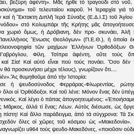
ει, βεζύρη ἀφέντη». Μᾶς ἦρθε τό τραγούδι στό νοῦ,
οσκύνημα» τοῦ τελευταίου καιροῦ. Ἡ Ἱεραρχία γιά τ
 καί ἡ Ἔκτακτη Διπλῆ Ἱερά Σύναξις (Ε.Δ.Ι.Σ) τοῦ Ἁγίου
υνόδου» στό Κολυμπάρι τῆς Κρήτης μᾶς ἀπογοήτευσα
να χωριό ὅμως, ἡ Δρόβιανη, δέν προ- σκυνάει, Ἀλῆ 
Πανελλήνιος Ἕνωσις Θεολόγων» (Π.Ε.Θ.), ἡ ὁποία ἐ
 πλειονοψηφία τῶν μαχίμων Ἑλλήνων Ὀρθοδόξων Θ
 Γαβρόγλου, Φίλη, Τσίπρα ἀφέντη, οὔτε τούς ὄπ
 καί Σία! Καί αὐτό εἶναι πού τούς πονάει. Ὅσο δέν
έν θά προσκυνήσει μέχρι
τέλους), γνωρίζουν ὅτι....
δέν».Ἄς θυμηθοῦμε ἀπό τήν Ἱστορία:
ωσε ἡ ψευδοσύνοδος Φερράρας-Φλωρεντίας, ρώτ
ὅλοι οἱ Ὀρθόδοξοι. Καί τοῦ λένε: Μόνον ἕνας δέν ὑπέγ
ενικός. Καί λέγει ὁ πάπας ἀπογοητευμένος: «Ἐποιήσαμε
ς Μᾶρκος, ἀλλά τί ἕνας; Λέων. Αὐτὸς διέσωσε, ὡς ὄργ
 πίστη! Καί ἄλλο παράδειγμα, ἀπό τά σύγχρονα: Τά Σκ
 σχεδόν ὅλες οἱ χῶρες τοῦ κόσμου ὡς «Μακεδονία»
ναγνωρίζει u964 τούς ψευδο-Μακεδόνες, «ποιοῦσιν οὐδ