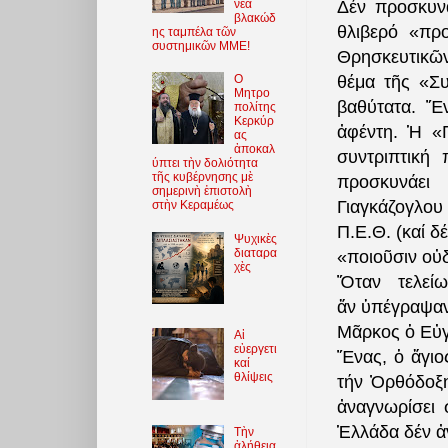
νέα
Δέν προσκυνά
βλακώδ
θλιβερό «πρ
ης ταμπέλα τῶν
συστημικῶν ΜΜΕ!
Θρησκευτικῶν
θέμα τῆς «Σ
O
Μητρο
βαθύτατα. Ἕ
πολίτης
Κερκύρ
ἀφέντη. Ἡ «
ας
ἀποκαλ
συντριπτική
ύπτει τὴν δολιότητα
τῆς κυβέρνησης μὲ
προσκυνάει
σημερινὴ ἐπιστολὴ
Γιαγκάζογλου
στὴν Κεραμέως
Π.Ε.Θ. (καί δ
Ψυχικὲς
διαταρα
«ποιοῦσιν οὐ
χὲς
Ὅταν τελεί
ἄν
ὑπέγραψαν 
Μᾶρκος ὁ Εὐγ
Αἱ
εὐεργετι
Ἕνας, ὁ ἅγιο
καί
θλίψεις
τήν Ὀρθόδοξη
ἀναγνωρίσει
Ἑλλάδα δέν ἀ
Τὴν
ἀλήθεια