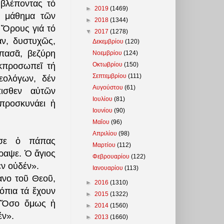
 βλέποντας τό
►
2019
(1469)
ό μάθημα τῶν
►
2018
(1344)
 Ὄρους γιά τό
▼
2017
(1278)
ν, δυστυχῶς,
Δεκεμβρίου
(120)
πασᾶ, βεζύρη
Νοεμβρίου
(124)
Οκτωβρίου
(150)
κπροσωπεῖ τή
Σεπτεμβρίου
(111)
εολόγων, δέν
Αυγούστου
(61)
ισθεν αὐτῶν
Ιουλίου
(81)
 προσκυνάει ἡ
Ιουνίου
(90)
Μαΐου
(96)
Απριλίου
(98)
ησε ὁ πάπας
Μαρτίου
(112)
ραψε. Ὁ ἅγιος
Φεβρουαρίου
(122)
ν οὐδέν».
Ιανουαρίου
(113)
ανο τοῦ Θεοῦ,
►
2016
(1310)
όπια τά ἔχουν
►
2015
(1322)
. Ὅσο ὅμως ἡ
►
2014
(1560)
έν».
►
2013
(1660)