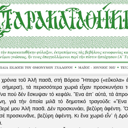
 χρόνια τοῦ Ἀλῆ πασᾶ, στή Βόρειο Ἤπειρο («εὔκολα» ἐκε
ι σήμερα!), τά περισσότερα χωριά εἶχαν προσκυνήσει 
εῖνα πού δέν ἔσκυψαν τό κεφάλι. Ἕνα ἀπ᾽ αὐτά, τά ἀπρο
νη, γιά τήν ὁποία μιλᾶ τό δημοτικό τραγούδι: «Ἕνα
βερέ μου Ἀλῆ πασᾶ. Δέν προσκυνάει, βεζύρη ἀφέντη. 
 σέ προσκυνᾶνε, βεζύρη ἀφέντη. Κι ἕνα χωριό εἶν᾽ ἡ Δρ
.