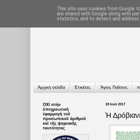
This site uses cookies from Google to 
are shared with Google along with per
statistics, and to detect and address
Ἀρχικὴ σελίδα
Ἐτικέτες
Ἅγιος Παΐσιος
π
ΟΧΙ στὴν
18 Ιουλ 2017
ὑποχρεωτικὴ
Ἡ Δρόβιαν
ἐφαρμογὴ τοῦ
προσωπικοῦ ἀριθμοῦ
καὶ τῆς ψηφιακῆς
ταυτότητας