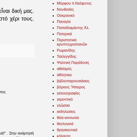
Μόρφου π.Νεόφυτος
Νουθεσίες
ἶναι δι
κή μας.
Οὐκρανικό
τό χέρι τους.
Παναγία
Παπαδιαμάντης Ἀλ.
Πατερικά
Περιστατικὰ
κρυπτοχριστιανῶν
Ρωμανίδης
Τσελεγγίδης
Ψαλτική Παράδοση
αθεϊσμός
αθλητικα
βιβλιοπαρουσιάσεις
βόρειος Ἤπειρος
τοι;
γελοιογραφίες
γεροντικό
γλῶσσα
εκδηλώσεις
θεία κοινωνία
θεολογικά
θρησκευτικά
ά!" . Στην ανάρτησή
κάλαντα