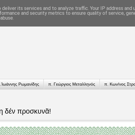
deliver its services and to analyze traffic. Your IP address and
formance and security metrics to ensure quality of service, ge
 abuse.
.Ἰωάννης Ρωμανίδης
π. Γεώργιος Μεταλληνός
π. Κων/νος Στρ
η δέν προσκυνᾶ!