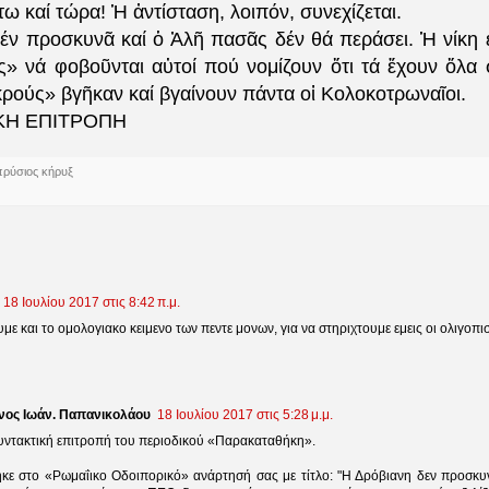
ω καί τώρα! Ἡ ἀντίσταση, λοιπόν, συνεχίζεται.
έν προσκυνᾶ καί ὁ Ἀλῆ πασᾶς δέν θά περάσει. Ἡ νίκη ε
ς» νά φοβοῦνται αὐτοί πού νομίζουν ὅτι τά ἔχουν ὅλα σ
κρούς» βγῆκαν καί βγαίνουν πάντα οἱ Κολοκοτρωναῖοι.
ΚΗ ΕΠΙΤΡΟΠΗ
πρύσιος κήρυξ
18 Ιουλίου 2017 στις 8:42 π.μ.
με και το ομολογιακο κειμενο των πεντε μονων, για να στηριχτουμε εμεις οι ολιγοπισ
νος Ιωάν. Παπανικολάου
18 Ιουλίου 2017 στις 5:28 μ.μ.
υντακτική επιτροπή του περιοδικού «Παρακαταθήκη».
κε στο «Ρωμαΐικο Οδοιπορικό» ανάρτησή σας με τίτλο: "Η Δρόβιανη δεν προσκυν