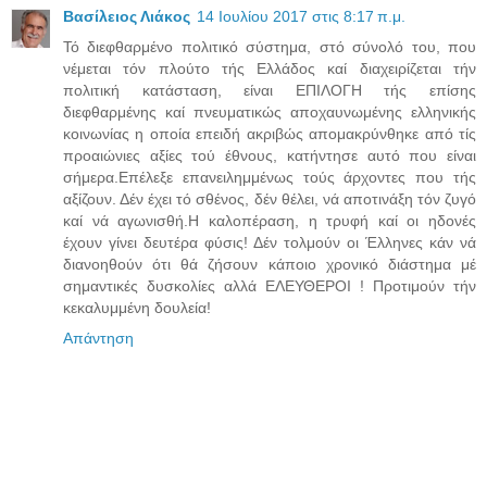
Βασίλειος Λιάκος
14 Ιουλίου 2017 στις 8:17 π.μ.
Τό διεφθαρμένο πολιτικό σύστημα, στό σύνολό του, που
νέμεται τόν πλούτο τής Ελλάδος καί διαχειρίζεται τήν
πολιτική κατάσταση, είναι ΕΠΙΛΟΓΗ τής επίσης
διεφθαρμένης καί πνευματικώς αποχαυνωμένης ελληνικής
κοινωνίας η οποία επειδή ακριβώς απομακρύνθηκε από τίς
προαιώνιες αξίες τού έθνους, κατήντησε αυτό που είναι
σήμερα.Επέλεξε επανειλημμένως τούς άρχοντες που τής
αξίζουν. Δέν έχει τό σθένος, δέν θέλει, νά αποτινάξη τόν ζυγό
καί νά αγωνισθή.Η καλοπέραση, η τρυφή καί οι ηδονές
έχουν γίνει δευτέρα φύσις! Δέν τολμούν οι Έλληνες κάν νά
διανοηθούν ότι θά ζήσουν κάποιο χρονικό διάστημα μέ
σημαντικές δυσκολίες αλλά ΕΛΕΥΘΕΡΟΙ ! Προτιμούν τήν
κεκαλυμμένη δουλεία!
Απάντηση