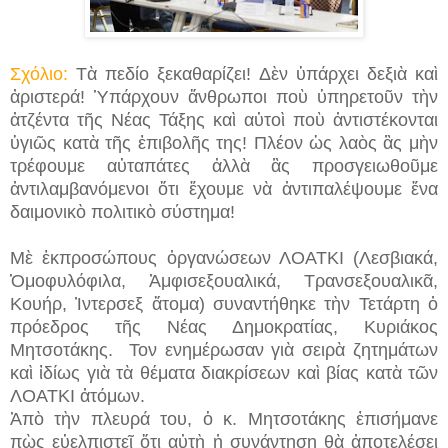
Σχόλιο:
Τὰ πεδίο ξεκαθαρίζει! Δὲν ὑπάρχει δεξιὰ καὶ
ἀριστερά! Ὑπάρχουν ἄνθρωποι ποὺ ὑπηρετοῦν τὴν
ἀτζέντα τῆς Νέας Τάξης καὶ αὐτοὶ ποὺ ἀντιστέκονται
ὑγιῶς κατὰ τῆς ἐπιβολῆς της! Πλέον ὡς λαὸς ἃς μὴν
τρέφουμε αὐταπάτες ἀλλὰ ἃς προσγειωθοῦμε
ἀντιλαμβανόμενοι ὅτι ἔχουμε νὰ ἀντιπαλέψουμε ἕνα
δαιμονικὸ πολιτικὸ σύστημα!
Μὲ ἐκπροσώπους ὀργανώσεων ΛΟΑΤΚΙ (Λεσβιακά,
Ὁμοφυλόφιλα, Ἀμφισεξουαλικά, Τρανσεξουαλικᾶ,
Κουήρ, Ἰντερσεξ ἄτομα) συναντήθηκε τὴν Τετάρτη ὀ
πρόεδρος τῆς Νέας Δημοκρατίας, Κυριάκος
Μητσοτάκης. Τον ενημέρωσαν γιὰ σειρὰ ζητημάτων
καὶ ἰδίως γιὰ τὰ θέματα διακρίσεων καὶ βίας κατὰ τῶν
ΛΟΑΤΚΙ ἀτόμων.
Ἀπὸ τὴν πλευρά του, ὁ κ. Μητσοτάκης ἐπισήμανε
πὼς εὐελπιστεῖ ὅτι αὐτὴ ἡ συνάντηση θὰ ἀποτελέσει