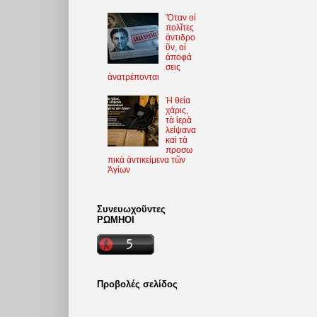
Ὅταν οἱ
πολῖτες
ἀντιδρο
ῦν, οἱ
ἀποφά
σεις
ἀνατρέπονται
Ἡ θεία
χάρις,
τὰ ἱερὰ
λείψανα
καὶ τὰ
προσω
πικὰ ἀντικείμενα τῶν
Ἁγίων
Συνευωχοῦντες
ΡΩΜΗΟΙ
Προβολές σελίδος