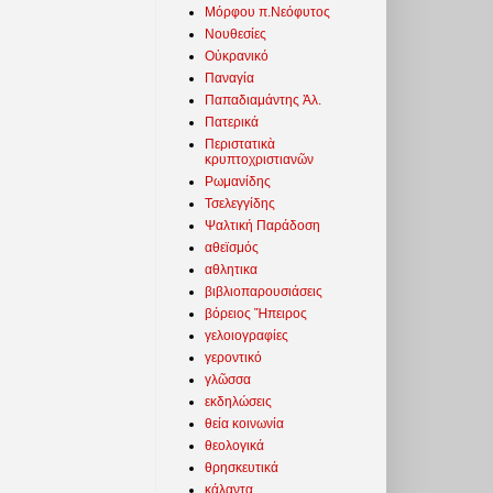
Μόρφου π.Νεόφυτος
Νουθεσίες
Οὐκρανικό
Παναγία
Παπαδιαμάντης Ἀλ.
Πατερικά
Περιστατικὰ
κρυπτοχριστιανῶν
Ρωμανίδης
Τσελεγγίδης
Ψαλτική Παράδοση
αθεϊσμός
αθλητικα
βιβλιοπαρουσιάσεις
βόρειος Ἤπειρος
γελοιογραφίες
γεροντικό
γλῶσσα
εκδηλώσεις
θεία κοινωνία
θεολογικά
θρησκευτικά
κάλαντα