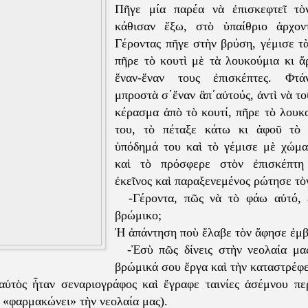
Πῆγε μία παρέα νὰ ἐπισκεφτεῖ τὸ
κάθισαν ἔξω, στὸ ὑπαίθριο ἀρχον
Γέροντας πῆγε στὴν βρύση, γέμισε τὰ
πῆρε τὸ κουτὶ μὲ τὰ λουκούμια κι ἄ
ἕναν-ἕναν τους ἐπισκέπτες. Φτά
μπροστὰ σ΄ἕναν ἂπ΄αὐτούς, ἀντὶ νὰ τ
κέρασμα ἀπὸ τὸ κουτί, πῆρε τὸ λουκο
του, τὸ πέταξε κάτω κι ἀφοῦ τὸ
ὑπόδημά του καὶ τὸ γέμισε μὲ χώμ
καὶ τὸ πρόσφερε στὸν ἐπισκέπτη
ἐκεῖνος καὶ παραξενεμένος ρώτησε τὸ
-Γέροντα, πῶς νὰ τὸ φάω αὐτό, ἔ
βρώμικο;
Ἡ ἀπάντηση ποὺ ἔλαβε τὸν ἄφησε ἐμβ
-Ἐσὺ πῶς δίνεις στὴν νεολαία μας
βρώμικά σου ἔργα καὶ τὴν καταστρέφε
ὐτὸς ἦταν σεναριογράφος καὶ ἔγραφε ταινίες ἀσέμνου πε
 «φαρμακώνει» τὴν νεολαία μας).