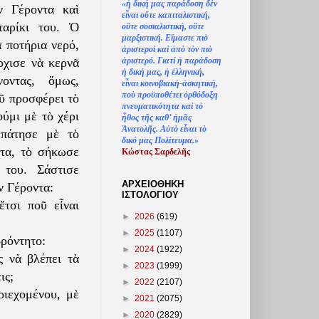
«
ἡ
δική μας παράδοση δ
ὲ
ν
ν Γέροντα καὶ
ε
ἶ
ναι ο
ὔ
τε καπιταλιστική,
ταρίκι του. Ὁ
ο
ὔ
τε σοσιαλιστική, ο
ὔ
τε
μαρξιστική. Ε
ἴ
μαστε πι
ὸ
 ποτήρια νερό,
ἀ
ριστερο
ὶ
κα
ὶ
ἀ
π
ὸ
τ
ὸ
ν πι
ὸ
ἀ
ριστερό. Γιατί
ἡ
παράδοση
ρχισε νὰ κερνᾶ
ἡ
δική μας,
ἡ
ἑ
λληνική,
νοντας, ὅμως,
ε
ἶ
ναι κοινοβιακ
ὴ
-
ἀ
σκητική,
πο
ὺ
προϋποθέτει
ὀ
ρθόδοξη
οῦ προσφέρει τὸ
πνευματικότητα κα
ὶ
τ
ὸ
ύμι μὲ τὸ χέρι
ἦ
θος τ
ῆ
ς καθ’
ἠ
μ
ᾶ
ς
Ἀ
νατολ
ῆ
ς. Α
ὐ
τ
ὸ
ε
ἶ
ναι τ
ὸ
 πάτησε μὲ τὸ
δικό μας Πολίτευμα.»
ατα, τὸ σήκωσε
Κώστας Σαρδελ
ῆ
ς
 του. Σάστισε
ΑΡΧΕΙΟΘΗΚΗ
ν Γέροντα:
ΙΣΤΟΛΟΓΙΟΥ
τσι ποῦ εἶναι
►
2026
(619)
►
2025
(1107)
ρόντητο:
►
2024
(1922)
 νὰ βλέπει τὰ
►
2023
(1999)
ις;
►
2022
(2107)
ριεχομένου, μὲ
►
2021
(2075)
►
2020
(2829)