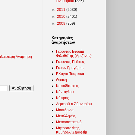
Ιανουαρίου
(235)
►
2011
(2530)
►
2010
(2401)
►
2009
(359)
Κατηγορίες
ἀναρτήσεων
Γέροντας Εφραίμ
Φιλοθεΐτης (Αριζόνας)
λαιότερη Ανάρτηση
Γέροντας Παΐσιος
Γέρων Γρηγόριος
Ελληνο-Τουρκικὰ
Θράκη
Καποδίστριας
Κόντογλου
Κῦπρος
Λεμεσοῦ π.Ἀθανασίου
Μακεδονία
Μεταλληνός
Μεταναστευτικό
Μητροπολίτης
Κυθήρων Σεραφείμ