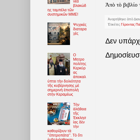
νέα
Ἀπὸ τὸ βιβλίο
βλακώδ
ης ταμπέλα τῶν
συστημικῶν ΜΜΕ!
Ἀναρτήθηκε ἀπὸ
Δια
Ἐτικέτες
Γέροντας Πα
Ψυχικὲς
διαταρα
χὲς
Δεν υπάρχ
Δημοσίευσ
O
Μητρο
πολίτης
Κερκύρ
ας
ἀποκαλ
ύπτει τὴν δολιότητα
τῆς κυβέρνησης μὲ
σημερινὴ ἐπιστολὴ
στὴν Κεραμέως
Τὴν
ἀλήθεια
τῆς
Ἐκκλησ
ίας δὲν
τὴν
καθορίζουν τὰ
‘’ἐπιτροπάτα’’. Τὸ ὅτι
ἐμβολιάσθηκαν