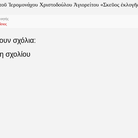
 τοῦ Ἱερομονάχου Χριστοδούλου Ἁγιορείτου «Σκεῦος ἐκλογῆ
νοητής
ΐσιος
ουν σχόλια:
η σχολίου