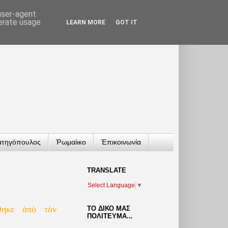
 user-agent
nerate usage
LEARN MORE
GOT IT
ατηγόπουλος
Ῥωμαίικο
Ἐπικοινωνία
TRANSLATΕ
Select Language
▼
θηκε ἀπὸ τὸν
ΤΟ ΔΙΚΟ ΜΑΣ
ΠΟΛΙΤΕΥΜΑ...