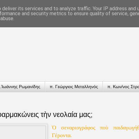
deliver its services and to analyze traffic. Your IP address and
formance and security metrics to ensure quality of service, ge
 abuse.
.Ἰωάννης Ρωμανίδης
π. Γεώργιος Μεταλληνός
π. Κων/νος Στρ
φαρμακώνεις τὴν νεολαία μας;
Ὁ σεναριογράφος ποὺ παιδαγωγή
Γέροντα.