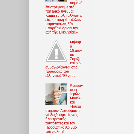
ουμε νὰ
ἐπιστρέψουμε στὸ
πατερικὸ πνεῦμα!
Καμία ἐντολὴ ἄλλωστε,
εἴτε κρατικὴ εἴτε ἄλλων
παραγόντων, δὲν
μπορεῖ νὰ ὁρίσει τὴν
ζωὴ τῆς Ἐκκλησίας»
Μήνυμ
α
18χρον
ου:
Σύριζα
καὶ ΝΔ
συναγωνίζονται στὶς
προδοσίες τοῦ
ἑλληνικοῦ Ἔθνους
Ἀνακοίν
ωση
Ἱερῶν
Μονῶν
καὶ
Ἡσυχα
στηρίων: Ἀρνούμαστε
νὰ δεχθοῦμε τὶς νέες
ἠλεκτρονικὲς
ταυτότητες καὶ τὸν
Προσωπικὸ Ἀριθμὸ
τοῦ πολίτη!