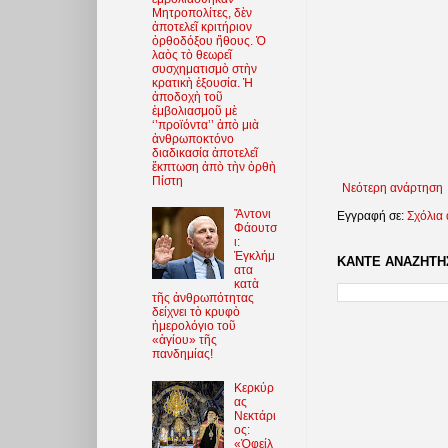
Μητροπολίτες, δὲν
ἀποτελεῖ κριτήριον
ὀρθοδόξου ἤθους. Ὁ
λαὸς τὸ θεωρεῖ
συσχηματισμὸ στὴν
κρατικὴ ἐξουσία. Ἡ
ἀποδοχὴ τοῦ
ἐμβολιασμοῦ μὲ
‘’προϊόντα’’ ἀπὸ μιὰ
ἀνθρωποκτόνο
διαδικασία ἀποτελεῖ
ἔκπτωση ἀπὸ τὴν ὀρθὴ
Πίστη
Νεότερη ανάρτηση
Ἄντονι
Εγγραφή σε:
Σχόλια
Φάουτσ
ι:
Ἐγκλήμ
ΚΑΝΤΕ ΑΝΑΖΗΤΗΣ
ατα
κατὰ
τῆς ἀνθρωπότητας
δείχνει τὸ κρυφὸ
ἡμερολόγιο τοῦ
«ἁγίου» τῆς
πανδημίας!
Κερκύρ
ας
Νεκτάρι
ος:
«Ὀφείλ