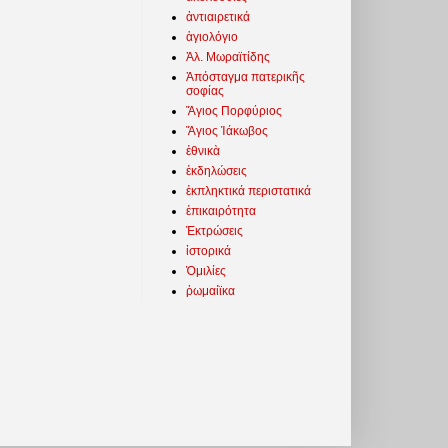
ἀντιαιρετικά
ἁγιολόγιο
Ἀλ. Μωραϊτίδης
Ἀπόσταγμα πατερικῆς
σοφίας
Ἅγιος Πορφύριος
Ἅγιος Ἰάκωβος
ἐθνικὰ
ἐκδηλώσεις
ἐκπληκτικά περιστατικά
ἐπικαιρότητα
Ἐκτρώσεις
ἱστορικά
Ὁμιλίες
ῥωμαίϊκα