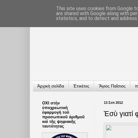
This site uses cookies from Google to 
are shared with Google along with per
statistics, and to detect and address
Ἀρχικὴ σελίδα
Ἐτικέτες
Ἅγιος Παΐσιος
π
ΟΧΙ στὴν
13 Σεπ 2012
ὑποχρεωτικὴ
Ἐσὺ γιατί 
ἐφαρμογὴ τοῦ
προσωπικοῦ ἀριθμοῦ
καὶ τῆς ψηφιακῆς
ταυτότητας