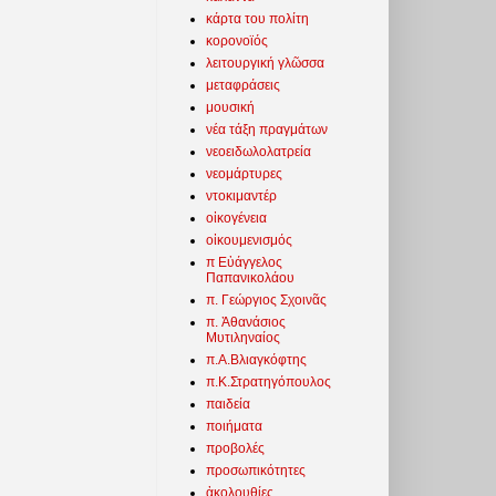
κάρτα του πολίτη
κορονοϊός
λειτουργική γλῶσσα
μεταφράσεις
μουσική
νέα τάξη πραγμάτων
νεοειδωλολατρεία
νεομάρτυρες
ντοκιμαντέρ
οἰκογένεια
οἰκουμενισμός
π Εὐάγγελος
Παπανικολάου
π. Γεώργιος Σχοινᾶς
π. Ἀθανάσιος
Μυτιληναίος
π.Α.Βλιαγκόφτης
π.Κ.Στρατηγόπουλος
παιδεία
ποιήματα
προβολές
προσωπικότητες
ἀκολουθίες