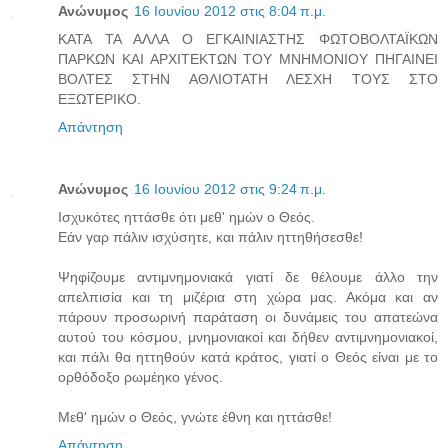
Ανώνυμος
16 Ιουνίου 2012 στις 8:04 π.μ.
ΚΑΤΑ ΤΑ ΑΛΛΑ Ο ΕΓΚΑΙΝΙΑΣΤΗΣ ΦΩΤΟΒΟΛΤΑΪΚΩΝ
ΠΑΡΚΩΝ ΚΑΙ ΑΡΧΙΤΕΚΤΩΝ ΤΟΥ ΜΝΗΜΟΝΙΟΥ ΠΗΓΑΙΝΕΙ
ΒΟΛΤΕΣ ΣΤΗΝ ΑΘΛΙΟΤΑΤΗ ΛΕΣΧΗ ΤΟΥΣ ΣΤΟ
ΕΞΩΤΕΡΙΚΟ.
Απάντηση
Ανώνυμος
16 Ιουνίου 2012 στις 9:24 π.μ.
Ισχυκότες ηττάσθε ότι μεθ' ημών ο Θεός.
Εάν γαρ πάλιν ισχύσητε, και πάλιν ηττηθήσεσθε!
Ψηφίζουμε αντιμνημονιακά γιατί δε θέλουμε άλλο την
απελπισία και τη μιζέρια στη χώρα μας. Ακόμα και αν
πάρουν προσωρινή παράταση οι δυνάμεις του απατεώνα
αυτού του κόσμου, μνημονιακοί και δήθεν αντιμνημονιακοί,
και πάλι θα ηττηθούν κατά κράτος, γιατί ο Θεός είναι με το
ορθόδοξο ρωμέηκο γένος.
Μεθ' ημών ο Θεός, γνώτε έθνη και ηττάσθε!
Απάντηση