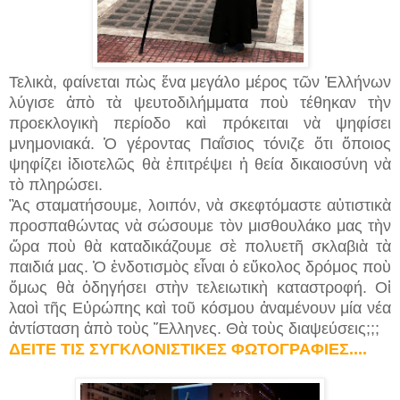
Τελικὰ, φαίνεται πὼς ἕνα μεγάλο μέρος τῶν Ἑλλήνων
λύγισε ἀπὸ τὰ ψευτοδιλήμματα ποὺ τέθηκαν τὴν
προεκλογικὴ περίοδο καὶ πρόκειται νὰ ψηφίσει
μνημονιακά. Ὁ γέροντας Παΐσιος τόνιζε ὅτι ὅποιος
ψηφίζει ἰδιοτελῶς θὰ ἐπιτρέψει ἡ θεία δικαιοσύνη νὰ
τὸ πληρώσει.
Ἂς σταματήσουμε, λοιπόν, νὰ σκεφτόμαστε αὐτιστικὰ
προσπαθώντας νὰ σώσουμε τὸν μισθουλάκο μας τὴν
ὥρα ποὺ θὰ καταδικάζουμε σὲ πολυετῆ σκλαβιὰ τὰ
παιδιά μας. Ὁ ἐνδοτισμὸς εἶναι ὁ εὔκολος δρόμος ποὺ
ὅμως θὰ ὁδηγήσει στὴν τελειωτικὴ καταστροφή. Οἱ
λαοὶ τῆς Εὐρώπης καὶ τοῦ κόσμου ἀναμένουν μία νέα
ἀντίσταση ἀπὸ τοὺς Ἕλληνες. Θὰ τοὺς διαψεύσεις;;;
ΔΕΙΤΕ ΤΙΣ ΣΥΓΚΛΟΝΙΣΤΙΚΕΣ ΦΩΤΟΓΡΑΦΙΕΣ....