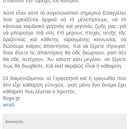
σπάσουν τὴν ταραχὴ τοῦ κόσμου.
Αὐτὸ εἶναι αὐτὸ τὸ συγκλονιστικὸ σημερινὸ Εὐαγγέλιο
ποὺ χρειάζεται ἀρχικὰ νὰ τὸ μελετήσουμε, νὰ τὸ
κάνουμε καρδιακὸ γεγονὸς καὶ γεγονὸς ζωῆς μας, γιὰ
νὰ μποροῦμε πιὰ στὶς ἐπί μέρους πτυχὲς αὐτῆς τῆς
ὁριζόντιας καὶ κάθετης ταραγμένης κοινωνίας νὰ
δώσουμε καίριες ἀπαντήσεις. Καὶ νὰ ξέρετε σίγουρα:
ὅταν δίνετε τὶς ἀπαντήσεις θὰ σᾶς διώχνουν, γιατὶ δὲν
θὰ σᾶς ἀντέχουν. Ἂν κάνετε κάτι μεγάλο, νὰ ξέρετε
πὼς θὰ διωχθεῖτε. Καὶ ἐκεῖ ἀκριβῶς εἶναι ἡ κάθαρση.
Οἱ δαιμονιζόμενοι, οἱ Γεργεσηνοὶ καὶ ἡ τραγωδία ποὺ
δὲν εἶχε κάθαρση εὐτυχῶς, γιατί μόνο ἕνα ὄνομα ἔχει
κάθαρση ποὺ λέγεται ὁ Χριστός.
floga.gr
wra9
Διανοητής