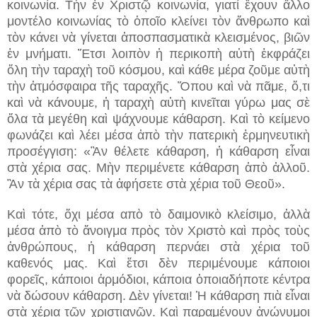
κοινωνία. Τὴν ἐν Χριστῷ κοινωνία, γιατί ἔχουν ἄλλο
μοντέλο κοινωνίας τὸ ὁποῖο κλείνει τὸν ἄνθρωπο καὶ
τὸν κάνει νὰ γίνεται ἀποσπασματικὰ κλεισμένος, βιῶν
ἐν μνήματι. Ἔτσι λοιπὸν ἡ περικοπὴ αὐτὴ ἐκφράζει
ὅλη τὴν ταραχὴ τοῦ κόσμου, καὶ κάθε μέρα ζοῦμε αὐτὴ
τὴν ἀτμόσφαιρα τῆς ταραχῆς. Ὅπου καὶ νὰ πᾶμε, ὅ,τι
καὶ νὰ κάνουμε, ἡ ταραχὴ αὐτὴ κινεῖται γύρω μας σὲ
ὅλα τὰ μεγέθη καὶ ψάχνουμε κάθαρση. Καὶ τὸ κείμενο
φωνάζει καὶ λέει μέσα ἀπὸ τὴν πατερικὴ ἑρμηνευτικὴ
προσέγγιση: «Ἂν θέλετε κάθαρση, ἡ κάθαρση εἶναι
στὰ χέρια σας. Μὴν περιμένετε κάθαρση ἀπὸ ἀλλοῦ.
Ἂν τὰ χέρια σας τὰ ἀφήσετε στὰ χέρια τοῦ Θεοῦ».
Καὶ τότε, ὄχι μέσα απὸ τὸ δαιμονικὸ κλείσιμο, ἀλλὰ
μέσα ἀπὸ τὸ ἄνοιγμα πρὸς τὸν Χριστὸ καὶ πρὸς τοὺς
ἀνθρώπους, ἡ κάθαρση περνάει στὰ χέρια τοῦ
καθενός μας. Καὶ ἔτσι δὲν περιμένουμε κάποιοι
φορεῖς, κάποιοι ἁρμόδιοι, κάποια ὁποιαδήποτε κέντρα
νὰ δώσουν κάθαρση. Δὲν γίνεται! Ἡ κάθαρση πιὰ εἶναι
στὰ χέρια τῶν χριστιανῶν. Καὶ παραμένουν ἀνώνυμοι