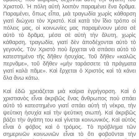
Χριστοῦ. Ἡ πόλη αὐτὴ λοιπὸν παραμένει ἕνα δρᾶμα.
Παραμένει, ὅπως εἶπα, μιὰ τραγωδία χωρὶς κάθαρση
γιατὶ διώχνει τὸν Χριστό. Καὶ κατὰ τὸν ἴδιο τρόπο οἱ
πόλεις μας, οἱ κοινωνίες μας παραμένουν μέσα σὲ
αὐτὸ τὸ δρᾶμα, μέσα σὲ αὐτὴ τὴν ἄλυτη, χωρὶς
κάθαρση, τραγωδία, γιατί δὲν ἀποδέχονται αὐτὸ τὸ
γεγονός. Τὸν Χριστὸ ποὺ ἔρχεται νὰ σπάσει αὐτὸ τὸ
κατεστημένο τῆς δῆθεν ἡσυχίας. Τοῦ δῆθεν «καλῶς
περνᾶμε», τοῦ δῆθεν «μὴν ταράσσετε τὰ πράγματα
γιατί καλὰ πᾶμε». Καὶ ἔρχεται ὁ Χριστὸς καὶ τὰ κάνει
ὅλα ἄνω κάτω.
Καὶ ἐδῶ χρειάζεται μιὰ καίρια ἐγρήγορση. Καὶ ὁ
χριστιανὸς εἶναι ἀκριβῶς ἕνας ἄνθρωπος ποὺ σπάει
αὐτὸ τὸ κατεστημένο γιατί σπάει αὐτὴ τὴ νέκρα, τὴν
ψεύτικη ἡσυχία καὶ τὴν ψεύτικη σιωπή. Καὶ ἀκριβῶς
βάζει τὴν ἀγάπη του καὶ γίνεται κοινωνικός. Καὶ αὐτὸς
εἶναι ὁ φόβος καὶ ὁ τρόμος. Τὸ πρόβλημα τῶν
σημερινῶν κοινωνιῶν εἶναι τὸ ὅτι φοβοῦνται τὴν