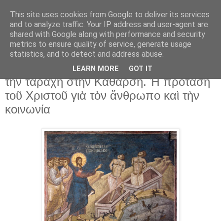
This site uses cookies from Google to deliver its services
and to analyze traffic. Your IP address and user-agent are
shared with Google along with performance and security
▼
metrics to ensure quality of service, generate usage
statistics, and to detect and address abuse.
4 Ιουλ 2026
π. Κωνσταντῖνος Στρατηγόπουλος: Ἀπὸ
LEARN MORE
GOT IT
τὴν ταραχὴ στὴν Κάθαρση. Ἡ πρόταση
τοῦ Χριστοῦ γιὰ τὸν ἄνθρωπο καὶ τὴν
κοινωνία