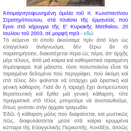
Ἀπομαγνητοφωνημένη ὁμιλία
τοῦ π. Κωνσταντίνου
Στρατηγόπουλου, στά πλαίσια τῆς ἑρμηνείας πού
ἔγινε στό κήρυγμα τῆς Ε' Κυριακ
ῆ
ς Ματθαίου, 20
Ιουλίου το
ῦ
2003, σέ μορφή mp3 -
εδώ
Τὸ κείμενο τὸ ὁποῖο ἀκούσαμε πρὶν ἀπὸ λίγο ὡς
εὐαγγελικὸ ἀνάγνωσμα, δὲν ξέρω ἂν τὸ
παρατηρήσατε, διακατέχεται πέρα ὡς πέρα, ἀπ’ ἀρχῆς
μέρι τέλους, ἀπὸ μιὰ καίρια καὶ καθοριστικὰ ταραγμένη
ἀτμόσφαιρα. Καὶ μάλιστα, τόσο πολυποίκιλα εἶναι τὰ
ταραγμένα δεδομένα ποὺ περιγράφει, ποὺ ἀκόμη καὶ
στὸ τέλος δὲν φαίνεται νὰ ὑπάρχει μιὰ ὁριστικὴ καὶ
γενικὴ κάθαρση. Γιατί ἂν ἡ ταραχὴ ἔχει ἀντιμετώπιση
θεραπευτικὴ καὶ ἔρθει μιὰ γενικὴ κάθαρση, τότε
πραγματικὰ στὸ τέλος μποροῦμε νὰ ἀναπαυθοῦμε,
ὅπως γινόταν στὴν ἀρχαία τραγωδία.
Ἐδῶ, ἡ κάθαρση μόλις ποὺ διαφαίνεται, καὶ μυστικῶς
πῶς, διαφυλάσσεται μέσα στὰ καίρια κρυμμένα
κύτταρα τῆς Εὐαγγελικῆς Περικοπῆς. Κοιτᾶξτε, ἁπλῶς