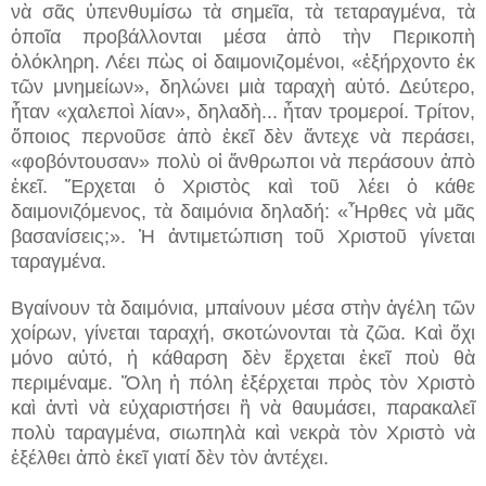
νὰ σᾶς ὑπενθυμίσω τὰ σημεῖα, τὰ τεταραγμένα, τὰ
ὁποῖα προβάλλονται μέσα ἀπὸ τὴν Περικοπὴ
ὁλόκληρη. Λέει πὼς οἱ δαιμονιζoμένοι, «ἐξήρχοντο ἐκ
τῶν μνημείων», δηλώνει μιὰ ταραχὴ αὐτό. Δεύτερο,
ἦταν «χαλεποὶ λίαν», δηλαδὴ...
ἦταν τρομεροί. Τρίτον,
ὅποιος περνοῦσε ἀπὸ ἐκεῖ δὲν ἄντεχε νὰ περάσει,
«φοβόντουσαν» πολὺ οἱ ἄνθρωποι νὰ περάσουν ἀπὸ
ἐκεῖ. Ἔρχεται ὁ Χριστὸς καὶ τοῦ λέει ὁ κάθε
δαιμονιζόμενος, τὰ δαιμόνια δηλαδή: «Ἦρθες νὰ μᾶς
βασανίσεις;». Ἡ ἀντιμετώπιση τοῦ Χριστοῦ γίνεται
ταραγμένα.
Βγαίνουν τὰ δαιμόνια, μπαίνουν μέσα στὴν ἀγέλη τῶν
χοίρων, γίνεται ταραχή, σκοτώνονται τὰ ζῶα. Καὶ ὄχι
μόνο αὐτό, ἡ κάθαρση δὲν ἔρχεται ἐκεῖ ποὺ θὰ
περιμέναμε. Ὅλη ἡ πόλη ἐξέρχεται πρὸς τὸν Χριστὸ
καὶ ἀντὶ νὰ εὐχαριστήσει ἢ νὰ θαυμάσει, παρακαλεῖ
πολὺ ταραγμένα, σιωπηλὰ καὶ νεκρὰ τὸν Χριστὸ νὰ
ἐξέλθει ἀπὸ ἐκεῖ γιατί δὲν τὸν ἀντέχει.