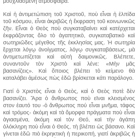
μουχλιασμένη ἀτμόσφαιρα.
Καὶ ἡ ἀντιμετώπιση τοῦ Χριστοῦ, ποὺ εἶναι ἡ ἐλπίδα
τοῦ κόσμου, εἶναι ἀκριβῶς ἡ ἔκφραση τοῦ κοινωνικῶς
ζῆν. Εἶναι ὁ Θεὸς ποὺ συγκαταβαίνει καὶ κατέρχεται
ἐκφράζοντας ὅλο τὸ ἀγαπητικὸ, συγκαταβατικὸ καὶ
σωτηριῶδες μέγεθος τῆς ἐκκλησίας μας. Ἡ σωτηρία
ἔρχεται λόγῳ ἀνοίγματος, λόγῳ συγκαταβάσεως, μὰ
ἀντιμετωπίζεται καὶ αὐτὴ δαιμονικῶς. Βλέπετε,
συναντοῦν τὸν Χριστὸ καὶ λένε: «Μὴν μᾶς
βασανίζεις». Καὶ ὅποιος βλέπει τὸ κείμενο θὰ
καταλάβει ἀμέσως πὼς ἐδῶ βρίσκεται κάτι παράλογο.
Γιατί ὁ Χριστὸς εἶναι ὁ Θεὸς, καὶ ὁ Θεὸς ποτὲ δὲν
βασανίζει. Ἄρα ὁ ἄνθρωπος ποὺ εῑναι κλεισμένος
στον ἑαυτό του -ὁ ἄνθρωπος πού εἶναι μνῆμα, τάφος
καὶ τρόμος- ἀκόμη καὶ τὰ ὄμορφα πράγματα ποὺ εἶναι
ἁγιασμένα, ἀκόμη καὶ τὸν Θεό, καὶ τὴν ἀγάπη
ὁλόκληρη ποὺ εἶναι ὁ Θεός, τὴ βλέπει ὡς βάσανο. Καὶ
γίνεται ἐδῶ πιὸ ἐκρηκτικὴ ἡ περικοπή, γιατί ἀκριβῶς ἡ