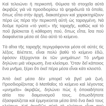
Καὶ τελειώνει ἡ περικοπή. Θύμισα τὰ στοιχεῖα αὐτὰ
ἀκριβῶς γιὰ νὰ προσδιορίσω τὰ ψηφιδωτὰ τὰ ὁποῖα,
ὅπως εἶπα στὴν ἀρχή, διακατέχουν καὶ χαρακτηρίζουν
πέρα ὡς πέρα τὴν περικοπὴ αὐτὴ ὡς ταραγμένη. Νὰ
δοῦμε πρῶτα «τὸ γιατί;» τῆς ταραχῆς, καθῶς καὶ τὸ
ποῦ βρίσκεται ἡ κάθαρση πού, ὅπως εἶπα, ἴσα ποὺ
διαφαίνεται μέσα σὲ ὅλο αὐτὸ τὸ κείμενο.
Τὰ αἴτια τῆς ταραχῆς περιγράφονται μέσα σὲ αὐτὲς τὶς
λέξεις. Βλέπετε, εἶναι πολὺ βαθὺ τὸ κείμενο ἐδῶ,
ἐφόσον ἐξέρχονται ἐκ τῶν μνημάτων! Τὸ μνῆμα
δηλώνει μιὰ νέκρωση, ἕνα κλείσιμο. Ὅταν δεῖ κάποιος
ἕνα μνῆμα, ξέρει ὅτι ἐκεῖ πέρα μέσα εἶναι κάτι κλειστό.
Ἀπὸ ἐκεῖ μέσα δὲν μπορεῖ νὰ βγεῖ μιὰ ζωή.
Προσδιορίζοντας ὁ Ματθαῖος τὸ κείμενο καὶ λέγοντας
«μνημεῖο» ἀκριβῶς, δηλώνει πὼς ἡ ὁποιαδήποτε
αἰτία του δαιμονισμοῦ τους, ὁπωσδήποτε
ἐξασφαλίζεται καὶ ἑρμηνεύεται μέσα ἀπὸ ἕνα δικό τους
κλείσιμο. Καὶ ἀκριβῶς αὐτὸ τὸ κλείσιμο εἶναι ποὺ