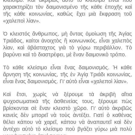
χαρακτηρίζει τὸν δαιμονισμένο τῆς κάθε ἐποχῆς καὶ
τῆς κάθε κοινωνίας, καθὼς ἔχει μιὰ ἔκφραση τοῦ
«χαλεποὶ λίαν».
Ὁ κλειστός ἄνθρωπος, μὴ ὄντας ὁμοίωση τῆς Ἁγίας
Τριάδος, καίτοι ἀνοιχτὸς ἢ κοινωνικός, εἶναι χαλεπὸς
λίαν, καὶ ἀβάσταχτος γιὰ τὸ γύρω περιβάλλον. Τὸ
βαρύνει καὶ τὸ διαστρέφει, μὲ ἕναν δαιμονικὸ τρόπο.
Τὸ κάθε κλείσιμο εἶναι ἕνας δαιμονισμός. Ἡ κάθε
ἄρνηση τῆς κοινωνίας, τῆς ἐν Ἁγίᾳ Τριάδι κοινωνίας,
εἶναι ἕνας δαιμονισμός. Γι' αὐτὸ εἶναι «χαλεποὶ λίαν».
Καὶ ἔτσι, χωρὶς νὰ ξέρουμε τὰ ἀκριβὴ αἴτια
ψυχοσωματικὰ τῆς ἀσθενείας τους, ξέρουμε πὼς
βρίσκονται σὲ ἕναν κλειστὸ χῶρο. Γι' αὐτὸ ἀκριβῶς
κανεὶς δὲν μπορεῖ νὰ τοὺς ἀντέξει. Γιατί ὁ καθένας
θέλει κάπου νὰ χαρεῖ, κάπου νὰ ἀναπαυτεῖ καὶ δὲν
ἀντέχει αὐτὸ τὸ κλείσιμο ποὺ βγάζει γύρω μιὰ πολὺ