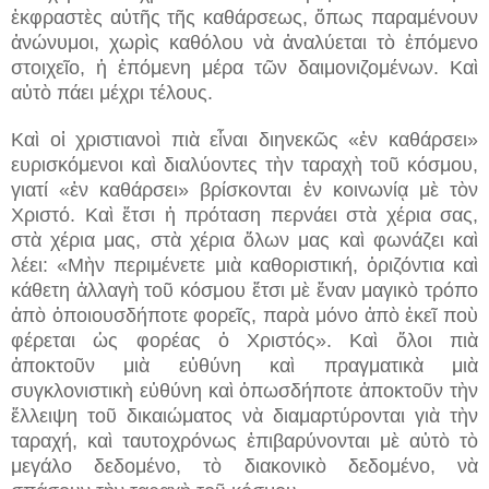
ἐκφραστὲς αὐτῆς τῆς καθάρσεως, ὅπως παραμένουν
ἀνώνυμοι, χωρὶς καθόλου νὰ ἀναλύεται τὸ ἑπόμενο
στοιχεῖο, ἡ ἑπόμενη μέρα τῶν δαιμονιζομένων. Καὶ
αὐτὸ πάει μέχρι τέλους.
Καὶ οἱ χριστιανοὶ πιὰ εἶναι διηνεκῶς «ἐν καθάρσει»
ευρισκόμενοι καὶ διαλύοντες τὴν ταραχὴ τοῦ κόσμου,
γιατί «ἐν καθάρσει» βρίσκονται ἐν κοινωνίᾳ μὲ τὸν
Χριστό. Καὶ ἔτσι ἡ πρόταση περνάει στὰ χέρια σας,
στὰ χέρια μας, στὰ χέρια ὅλων μας καὶ φωνάζει καὶ
λέει: «Μὴν περιμένετε μιὰ καθοριστική, ὁριζόντια καὶ
κάθετη ἀλλαγὴ τοῦ κόσμου ἔτσι μὲ ἕναν μαγικὸ τρόπο
ἀπὸ ὁποιουσδήποτε φορεῖς, παρὰ μόνο ἀπὸ ἐκεῖ ποὺ
φέρεται ὡς φορέας ὁ Χριστός». Καὶ ὅλοι πιὰ
ἀποκτοῦν μιὰ εὐθύνη καὶ πραγματικὰ μιὰ
συγκλονιστικὴ εὐθύνη καὶ ὁπωσδήποτε ἀποκτοῦν τὴν
ἔλλειψη τοῦ δικαιώματος νὰ διαμαρτύρονται γιὰ τὴν
ταραχή, καὶ ταυτοχρόνως ἐπιβαρύνονται μὲ αὐτὸ τὸ
μεγάλο δεδομένο, τὸ διακονικὸ δεδομένο, νὰ