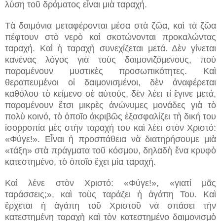
λύση τοῦ δράματος εἶναι μιὰ ταραχή.
Τὰ δαιμόνια μεταφέρονται μέσα στὰ ζῶα, καὶ τὰ ζῶα
πέφτουν στὸ νερὸ καὶ σκοτώνονται προκαλώντας
ταραχή. Καὶ ἡ ταραχὴ συνεχίζεται μετά. Δὲν γίνεται
κανένας λόγος γιὰ τοὺς δαιμονιζόμενους, ποὺ
παραμένουν μυστικὲς προσωπικότητες. Καὶ
θεραπευμένοι οἱ δαιμονισμένοι, δὲν ἀναφέρεται
καθόλου τὸ κείμενο σὲ αὐτούς, δὲν λέει τί ἔγινε μετά,
παραμένουν ἔτσι μικρὲς ἀνώνυμες μονάδες γιὰ τὸ
πολὺ κοινό, τὸ ὁποῖο ἀκριβῶς ἐξασφαλίζει τὴ δική του
ἰσορροπία μὲς στὴν ταραχή του καὶ λέει στὸν Χριστό:
«Φύγε!». Εἶναι ἡ προσπάθεια νὰ διατηρήσουμε μιὰ
«τάξη» στὰ πράγματα τοῦ κόσμου, δηλαδὴ ἕνα κρυφὸ
κατεστημένο, τὸ ὁποῖο ἔχει μία ταραχή.
Καὶ λένε στὸν Χριστό: «Φύγε!», «γιατί μᾶς
ταράσσεις;», καὶ τοὺς ταράζει ἡ ἀγάπη Του. Καὶ
ἔρχεται ἡ ἀγάπη τοῦ Χριστοῦ νὰ σπάσει τὴν
κατεστημένη ταραχὴ καὶ τὸν κατεστημένο δαιμονισμὸ