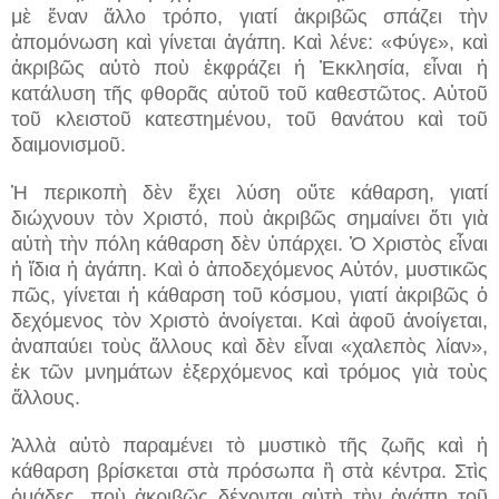
μὲ ἕναν ἄλλο τρόπο, γιατί ἀκριβῶς σπάζει τὴν
ἀπομόνωση καὶ γίνεται ἀγάπη. Καὶ λένε: «Φύγε», καὶ
ἀκριβῶς αὐτὸ ποὺ ἐκφράζει ἡ Ἐκκλησία, εἶναι ἡ
κατάλυση τῆς φθορᾶς αὐτοῦ τοῦ καθεστῶτος. Αὐτοῦ
τοῦ κλειστοῦ κατεστημένου, τοῦ θανάτου καὶ τοῦ
δαιμονισμοῦ.
Ἡ περικοπὴ δὲν ἔχει λύση οὔτε κάθαρση, γιατί
διώχνουν τὸν Χριστό, ποὺ ἀκριβῶς σημαίνει ὅτι γιὰ
αὐτὴ τὴν πόλη κάθαρση δὲν ὑπάρχει. Ὁ Χριστὸς εἶναι
ἡ ἴδια ἡ ἀγάπη. Καὶ ὁ ἀποδεχόμενος Αὐτόν, μυστικῶς
πῶς, γίνεται ἡ κάθαρση τοῦ κόσμου, γιατί ἀκριβῶς ὁ
δεχόμενος τὸν Χριστὸ ἀνοίγεται. Καὶ ἀφοῦ ἀνοίγεται,
ἀναπαύει τοὺς ἄλλους καὶ δὲν εἶναι «χαλεπὸς λίαν»,
ἐκ τῶν μνημάτων ἐξερχόμενος καὶ τρόμος γιὰ τοὺς
ἄλλους.
Ἀλλὰ αὐτὸ παραμένει τὸ μυστικὸ τῆς ζωῆς καὶ ἡ
κάθαρση βρίσκεται στὰ πρόσωπα ἢ στὰ κέντρα. Στὶς
ὁμάδες, ποὺ ἀκριβῶς δέχονται αὐτὴ τὴν ἀγάπη τοῦ