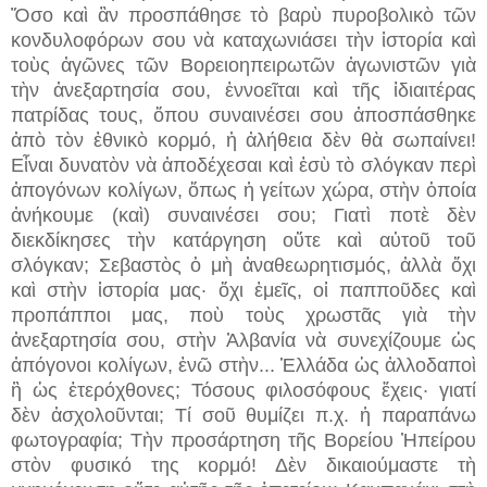
Ὅσο καὶ ἂν προσπάθησε τὸ βαρὺ πυροβολικὸ τῶν
κονδυλοφόρων σου νὰ καταχωνιάσει τὴν ἱστορία καὶ
τοὺς ἀγῶνες τῶν Βορειοηπειρωτῶν ἀγωνιστῶν γιὰ
τὴν ἀνεξαρτησία σου, ἐννοεῖται καὶ τῆς ἰδιαιτέρας
πατρίδας τους, ὅπου συναινέσει σου ἀποσπάσθηκε
ἀπὸ τὸν ἐθνικὸ κορμό, ἡ ἀλήθεια δὲν θὰ σωπαίνει!
Εἶναι δυνατὸν νὰ ἀποδέχεσαι καὶ ἐσὺ τὸ σλόγκαν περὶ
ἀπογόνων κολίγων, ὅπως ἡ γείτων χώρα, στὴν ὁποία
ἀνήκουμε (καὶ) συναινέσει σου; Γιατὶ ποτὲ δὲν
διεκδίκησες τὴν κατάργηση οὔτε καὶ αὐτοῦ τοῦ
σλόγκαν; Σεβαστὸς ὁ μὴ ἀναθεωρητισμός, ἀλλὰ ὄχι
καὶ στὴν ἱστορία μας· ὄχι ἐμεῖς, οἱ παπποῦδες καὶ
προπάπποι μας, ποὺ τοὺς χρωστᾶς γιὰ τὴν
ἀνεξαρτησία σου, στὴν Ἀλβανία νὰ συνεχίζουμε ὡς
ἀπόγονοι κολίγων, ἐνῶ στὴν...
Ἑλλάδα ὡς ἀλλοδαποὶ
ἢ ὡς ἑτερόχθονες; Τόσους φιλοσόφους ἔχεις· γιατί
δὲν ἀσχολοῦνται; Τί σοῦ θυμίζει π.χ. ἡ παραπάνω
φωτογραφία; Τὴν προσάρτηση τῆς Βορείου Ἠπείρου
στὸν φυσικό της κορμό! Δὲν δικαιούμαστε τὴ