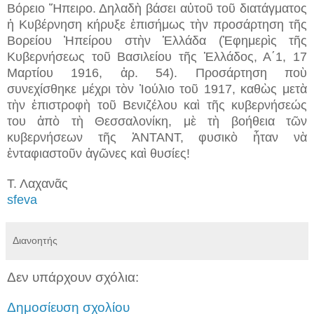
Βόρειο Ἤπειρο. Δηλαδὴ βάσει αὐτοῦ τοῦ διατάγματος
ἡ Κυβέρνηση κήρυξε ἐπισήμως τὴν προσάρτηση τῆς
Βορείου Ἠπείρου στὴν Ἑλλάδα (Ἐφημερὶς τῆς
Κυβερνήσεως τοῦ Βασιλείου τῆς Ἑλλάδος, Α΄1, 17
Μαρτίου 1916, ἀρ. 54). Προσάρτηση ποὺ
συνεχίσθηκε μέχρι τὸν Ἰούλιο τοῦ 1917, καθὼς μετὰ
τὴν ἐπιστροφὴ τοῦ Βενιζέλου καὶ τῆς κυβερνήσεώς
του ἀπὸ τὴ Θεσσαλονίκη, μὲ τὴ βοήθεια τῶν
κυβερνήσεων τῆς ἈΝΤΑΝΤ, φυσικὸ ἦταν νὰ
ἐνταφιαστοῦν ἀγῶνες καὶ θυσίες!
Τ. Λαχανᾶς
sfeva
Διανοητής
Δεν υπάρχουν σχόλια:
Δημοσίευση σχολίου