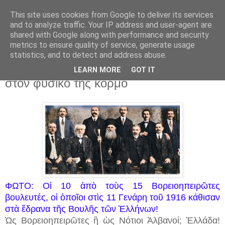
This site uses cookies from Google to deliver its services
and to analyze traffic. Your IP address and user-agent are
shared with Google along with performance and security
▼
metrics to ensure quality of service, generate usage
statistics, and to detect and address abuse.
3 Ιουν 2026
Ἡ προσάρτησις τῆς Βορείου Ἠπείρου
LEARN MORE
GOT IT
στὸν φυσικό της κορμό
ΦΩΤΟ: Οἱ 10 ἀπὸ τοὺς 15 Βορειοηπειρῶτες
βουλευτές, οἱ ὁποῖοι στὶς 11 Γενάρη τοῦ 1916 κάθισαν
στὰ ἕδρανα τῆς Βουλῆς τῶν Ἑλλήνων!
Ὡς Βορειοηπειρῶτες ἢ ὡς Νότιοι Ἀλβανοί; Ἑλλάδα!