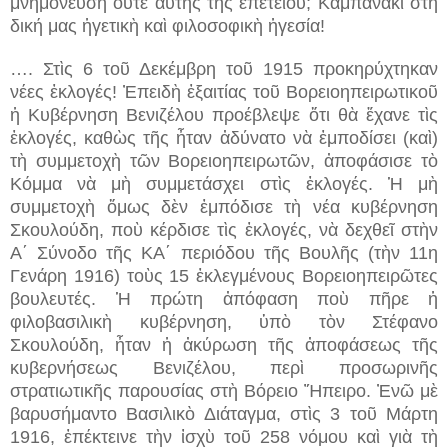
μνημόνευση οὔτε αὐτῆς τῆς ἐπετείου; Καμπανάκι στὴ
δική μας ἡγετικὴ καὶ φιλοσοφικὴ ἡγεσία!
…. Στὶς 6 τοῦ Δεκέμβρη τοῦ 1915 προκηρύχτηκαν
νέες ἐκλογές! Ἐπειδὴ ἐξαιτίας τοῦ Βορειοηπειρωτικοῦ
ἡ Κυβέρνηση Βενιζέλου προέβλεψε ὅτι θὰ ἔχανε τὶς
ἐκλογές, καθὼς τῆς ἦταν ἀδύνατο νὰ ἐμποδίσει (καὶ)
τὴ συμμετοχὴ τῶν Βορειοηπειρωτῶν, ἀποφάσισε τὸ
Κόμμα νὰ μὴ συμμετάσχει στὶς ἐκλογές. Ἡ μὴ
συμμετοχὴ ὅμως δὲν ἐμπόδισε τὴ νέα κυβέρνηση
Σκουλούδη, ποὺ κέρδισε τὶς ἐκλογές, νὰ δεχθεῖ στὴν
Α΄ Σύνοδο τῆς ΚΑ΄ περιόδου τῆς Βουλῆς (τὴν 11η
Γενάρη 1916) τοὺς 15 ἐκλεγμένους Βορειοηπειρῶτες
βουλευτές. Ἡ πρώτη ἀπόφαση ποὺ πῆρε ἡ
φιλοβασιλικὴ κυβέρνηση, ὑπὸ τὸν Στέφανο
Σκουλούδη, ἦταν ἡ ἀκύρωση τῆς ἀποφάσεως τῆς
κυβερνήσεως Βενιζέλου, περὶ προσωρινῆς
στρατιωτικῆς παρουσίας στὴ Βόρειο Ἤπειρο. Ἐνῶ μὲ
βαρυσήμαντο Βασιλικὸ Διάταγμα, στὶς 3 τοῦ Μάρτη
1916, ἐπέκτεινε τὴν ἰσχὺ τοῦ 258 νόμου καὶ γιὰ τὴ