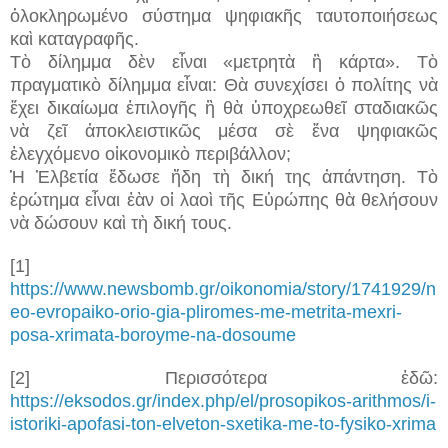
ὁλοκληρωμένο σύστημα ψηφιακῆς ταυτοποιήσεως
καὶ καταγραφῆς.
Τὸ δίλημμα δὲν εἶναι «μετρητὰ ἢ κάρτα».
Τὸ
πραγματικὸ δίλημμα εἶναι:
Θὰ συνεχίσει ὁ πολίτης νὰ
ἔχει δικαίωμα ἐπιλογῆς ἢ θὰ ὑποχρεωθεῖ σταδιακῶς
νὰ ζεῖ ἀποκλειστικῶς μέσα σὲ ἕνα ψηφιακῶς
ἐλεγχόμενο οἰκονομικὸ περιβάλλον;
Ἡ Ἑλβετία ἔδωσε ἤδη τὴ δική της ἀπάντηση.
Τὸ
ἐρώτημα εἶναι ἐὰν οἱ λαοὶ τῆς Εὐρώπης θὰ θελήσουν
νὰ δώσουν καὶ τὴ δική τους.
[1]
https://www.newsbomb.gr/oikonomia/story/1741929/n
eo-evropaiko-orio-gia-pliromes-me-metrita-mexri-
posa-xrimata-boroyme-na-dosoume
[2] Περισσότερα ἐδῶ:
https://eksodos.gr/index.php/el/prosopikos-arithmos/i-
istoriki-apofasi-ton-elveton-sxetika-me-to-fysiko-xrima