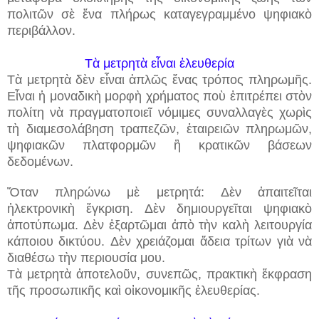
πολιτῶν σὲ ἕνα πλήρως καταγεγραμμένο ψηφιακὸ
περιβάλλον.
Τὰ μετρητὰ εἶναι ἐλευθερία
Τὰ μετρητὰ δὲν εἶναι ἁπλῶς ἕνας τρόπος πληρωμῆς.
Εἶναι ἡ μοναδικὴ μορφὴ χρήματος ποὺ ἐπιτρέπει στὸν
πολίτη νὰ πραγματοποιεῖ νόμιμες συναλλαγὲς χωρὶς
τὴ διαμεσολάβηση τραπεζῶν, ἐταιρειῶν πληρωμῶν,
ψηφιακῶν πλατφορμῶν ἢ κρατικῶν βάσεων
δεδομένων.
Ὅταν πληρώνω μὲ μετρητά:
Δὲν ἀπαιτεῖται
ἠλεκτρονικὴ ἔγκριση.
Δὲν δημιουργεῖται ψηφιακὸ
ἀποτύπωμα.
Δὲν ἐξαρτῶμαι ἀπὸ τὴν καλὴ λειτουργία
κάποιου δικτύου.
Δὲν χρειάζομαι ἄδεια τρίτων γιὰ νὰ
διαθέσω τὴν περιουσία μου.
Τὰ μετρητὰ ἀποτελοῦν, συνεπῶς, πρακτικὴ ἔκφραση
τῆς προσωπικῆς καὶ οἰκονομικῆς ἐλευθερίας.