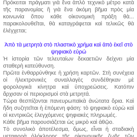
Πρόκειται πράγματι γιὰ ἕνα ἁπλὸ τεχνικὸ μέτρο κατὰ
τῆς παρανομίας ἢ γιὰ ἕνα ἀκόμη βῆμα πρὸς μία
κοινωνία ὅπου κάθε οἰκονομικὴ πράξη θὰ...
παρακολουθεῖται, θὰ καταγράφεται καὶ τελικῶς θὰ
ἐλέγχεται;
Ἀπὸ τὰ μετρητὰ στὸ πλαστικὸ χρήμα καὶ ἀπὸ ἐκεῖ στὸ
ψηφιακὸ εὐρώ
Ἡ ἱστορία τῶν τελευταίων δεκαετιῶν δείχνει μία
σταθερὴ κατεύθυνση.
Πρῶτα ἐνθαρρύνθηκε ἡ χρήση καρτῶν. Στὴ συνέχεια
οἱ ἠλεκτρονικὲς συναλλαγὲς συνδέθηκαν μὲ
φορολογικὰ κίνητρα καὶ ὑποχρεώσεις. Κατόπιν
ἄρχισαν οἱ περιορισμοὶ στὰ μετρητά.
Τώρα θεσπίζονται πανευρωπαϊκὰ ἀνώτατα ὅρια. Καὶ
ἤδη συζητεῖται ἡ ἐπόμενη φάση: τὸ ψηφιακὸ εὐρὼ καὶ
οἱ κεντρικῶς ἐλεγχόμενες ψηφιακὲς πληρωμές.
Κάθε βῆμα παρουσιάζεται ὡς μικρὸ καὶ ἀθῷο.
Τὸ συνολικὸ ἀποτέλεσμα, ὅμως, εἶναι ἡ σταδιακὴ
μεταφορὰ ὁλόκληρης τῆς οἰκονομικῆς ζωῆς τῶν