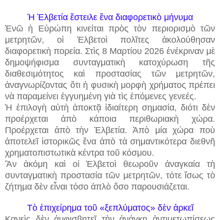
Ἡ Ἑλβετία ἔστειλε ἕνα διαφορετικὸ μήνυμα
Ἐνῶ ἡ Εὐρώπη κινείται πρὸς τὸν περιορισμὸ τῶν
μετρητῶν, οἱ Ἑλβετοὶ πολῖτες ἀκολούθησαν
διαφορετικὴ πορεία. Στὶς 8 Μαρτίου 2026 ἐνέκριναν μὲ
δημοψήφισμα συνταγματικὴ κατοχύρωση τῆς
διαθεσιμότητος καὶ προστασίας τῶν μετρητῶν,
ἀναγνωρίζοντας ὅτι ἡ φυσικὴ μορφὴ χρήματος πρέπει
νὰ παραμείνει ἐγγυημένη γιὰ τὶς ἐπόμενες γενεές.
Ἡ ἐπιλογὴ αὐτὴ ἀποκτᾷ ἰδιαίτερη σημασία, διότι δὲν
προέρχεται ἀπὸ κάποια περιθωριακὴ χώρα.
Προέρχεται ἀπὸ τὴν Ἑλβετία. Ἀπὸ μία χώρα ποὺ
ἀποτελεῖ ἱστορικῶς ἕνα ἀπὸ τὰ σημαντικότερα διεθνῆ
χρηματοπιστωτικὰ κέντρα τοῦ κόσμου.
Ἂν ἀκόμη καὶ οἱ Ἑλβετοὶ θεωροῦν ἀναγκαία τὴ
συνταγματικὴ προστασία τῶν μετρητῶν, τότε ἴσως τὸ
ζήτημα δὲν εἶναι τόσο ἁπλὸ ὅσο παρουσιάζεται.
Τὸ ἐπιχείρημα τοῦ «ξεπλύματος» δὲν ἀρκεῖ
Κανεὶς δὲν ἀμφισβητεῖ τὴν ἀνάγκη ἀντιμετωπίσεως