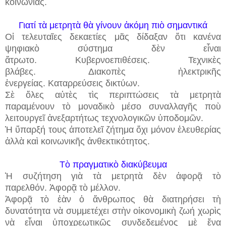
κοινωνίας.
Γιατί τὰ μετρητὰ θὰ γίνουν ἀκόμη πιὸ σημαντικά
Οἱ τελευταῖες δεκαετίες μᾶς δίδαξαν ὅτι κανένα
ψηφιακὸ σύστημα δὲν εἶναι
ἄτρωτο.
Κυβερνοεπιθέσεις.
Τεχνικὲς
βλάβες.
Διακοπὲς ἠλεκτρικῆς
ἐνεργείας.
Καταρρεύσεις δικτύων.
Σὲ ὅλες αὐτὲς τὶς περιπτώσεις τὰ μετρητὰ
παραμένουν τὸ μοναδικὸ μέσο συναλλαγῆς ποὺ
λειτουργεῖ ἀνεξαρτήτως τεχνολογικῶν ὑποδομῶν.
Ἡ ὕπαρξή τους ἀποτελεῖ ζήτημα ὄχι μόνον ἐλευθερίας
ἀλλὰ καὶ κοινωνικῆς ἀνθεκτικότητος.
Τὸ πραγματικὸ διακύβευμα
Ἡ συζήτηση γιὰ τὰ μετρητὰ δὲν ἀφορᾷ τὸ
παρελθόν.
Ἀφορᾷ τὸ μέλλον.
Ἀφορᾷ τὸ ἐὰν ὁ ἄνθρωπος θὰ διατηρήσει τὴ
δυνατότητα νὰ συμμετέχει στὴν οἰκονομικὴ ζωή χωρὶς
νὰ εἶναι ὑποχρεωτικῶς συνδεδεμένος μὲ ἕνα