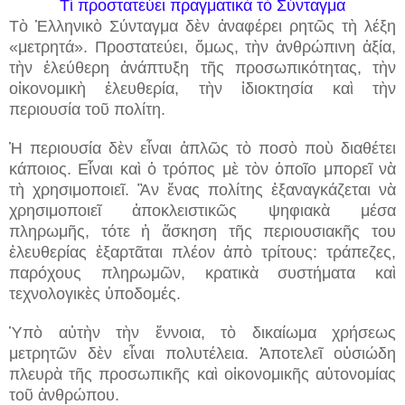
Τί προστατεύει πραγματικὰ τὸ Σύνταγμα
Τὸ Ἑλληνικὸ Σύνταγμα δὲν ἀναφέρει ρητῶς τὴ λέξη
«μετρητά». Προστατεύει, ὅμως, τὴν ἀνθρώπινη ἀξία,
τὴν ἐλεύθερη ἀνάπτυξη τῆς προσωπικότητας, τὴν
οἰκονομικὴ ἐλευθερία, τὴν ἰδιοκτησία καὶ τὴν
περιουσία τοῦ πολίτη.
Ἡ περιουσία δὲν εἶναι ἁπλῶς τὸ ποσὸ ποὺ διαθέτει
κάποιος. Εἶναι καὶ ὁ τρόπος μὲ τὸν ὁποῖο μπορεῖ νὰ
τὴ χρησιμοποιεῖ. Ἂν ἕνας πολίτης ἐξαναγκάζεται νὰ
χρησιμοποιεῖ ἀποκλειστικῶς ψηφιακὰ μέσα
πληρωμῆς, τότε ἡ ἄσκηση τῆς περιουσιακῆς του
ἐλευθερίας ἐξαρτᾶται πλέον ἀπὸ τρίτους: τράπεζες,
παρόχους πληρωμῶν, κρατικὰ συστήματα καὶ
τεχνολογικὲς ὑποδομές.
Ὑπὸ αὐτὴν τὴν ἔννοια, τὸ δικαίωμα χρήσεως
μετρητῶν δὲν εἶναι πολυτέλεια. Ἀποτελεῖ οὐσιώδη
πλευρὰ τῆς προσωπικῆς καὶ οἰκονομικῆς αὐτονομίας
τοῦ ἀνθρώπου.