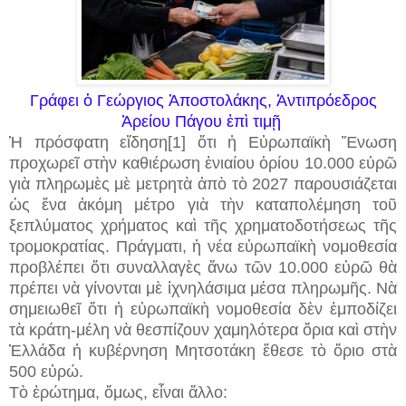
Γράφει ὁ Γεώργιος Ἀποστολάκης, Ἀντιπρόεδρος
Ἀρείου Πάγου ἐπὶ τιμῇ
Ἡ πρόσφατη εἴδηση[1] ὅτι ἡ Εὐρωπαϊκὴ Ἕνωση
προχωρεῖ στὴν καθιέρωση ἐνιαίου ὁρίου 10.000 εὐρῶ
γιὰ πληρωμὲς μὲ μετρητὰ ἀπὸ τὸ 2027 παρουσιάζεται
ὡς ἕνα ἀκόμη μέτρο γιὰ τὴν καταπολέμηση τοῦ
ξεπλύματος χρήματος καὶ τῆς χρηματοδοτήσεως τῆς
τρομοκρατίας. Πράγματι, ἡ νέα εὐρωπαϊκὴ νομοθεσία
προβλέπει ὅτι συναλλαγὲς ἄνω τῶν 10.000 εὐρῶ θὰ
πρέπει νὰ γίνονται μὲ ἰχνηλάσιμα μέσα πληρωμῆς. Νὰ
σημειωθεῖ ὅτι ἡ εὐρωπαϊκὴ νομοθεσία δὲν ἐμποδίζει
τὰ κράτη-μέλη νὰ θεσπίζουν χαμηλότερα ὅρια καὶ στὴν
Ἑλλάδα ἡ κυβέρνηση Μητσοτάκη ἔθεσε τὸ ὅριο στὰ
500 εὐρώ.
Τὸ ἐρώτημα, ὅμως, εἶναι ἄλλο: