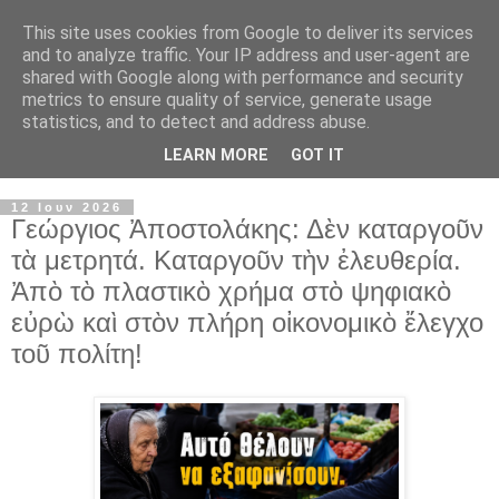
This site uses cookies from Google to deliver its services
and to analyze traffic. Your IP address and user-agent are
shared with Google along with performance and security
metrics to ensure quality of service, generate usage
statistics, and to detect and address abuse.
LEARN MORE
GOT IT
▼
12 Ιουν 2026
Γεώργιος Ἀποστολάκης: Δὲν καταργοῦν
τὰ μετρητά. Καταργοῦν τὴν ἐλευθερία.
Ἀπὸ τὸ πλαστικὸ χρήμα στὸ ψηφιακὸ
εὐρὼ καὶ στὸν πλήρη οἰκονομικὸ ἔλεγχο
τοῦ πολίτη!