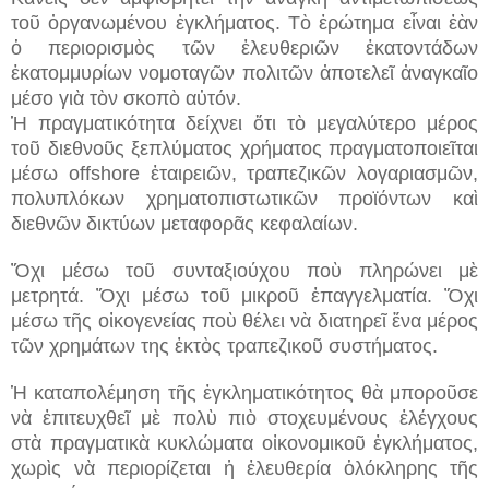
τοῦ ὀργανωμένου ἐγκλήματος. Τὸ ἐρώτημα εἶναι ἐὰν
ὁ περιορισμὸς τῶν ἐλευθεριῶν ἑκατοντάδων
ἑκατομμυρίων νομοταγῶν πολιτῶν ἀποτελεῖ ἀναγκαῖο
μέσο γιὰ τὸν σκοπὸ αὐτόν.
Ἡ πραγματικότητα δείχνει ὅτι τὸ μεγαλύτερο μέρος
τοῦ διεθνοῦς ξεπλύματος χρήματος πραγματοποιεῖται
μέσω offshore ἐταιρειῶν, τραπεζικῶν λογαριασμῶν,
πολυπλόκων χρηματοπιστωτικῶν προϊόντων καὶ
διεθνῶν δικτύων μεταφορᾶς κεφαλαίων.
Ὄχι μέσω τοῦ συνταξιούχου ποὺ πληρώνει μὲ
μετρητά.
Ὄχι μέσω τοῦ μικροῦ ἐπαγγελματία.
Ὄχι
μέσω τῆς οἰκογενείας ποὺ θέλει νὰ διατηρεῖ ἕνα μέρος
τῶν χρημάτων της ἐκτὸς τραπεζικοῦ συστήματος.
Ἡ καταπολέμηση τῆς ἐγκληματικότητος θὰ μποροῦσε
νὰ ἐπιτευχθεῖ μὲ πολὺ πιὸ στοχευμένους ἐλέγχους
στὰ πραγματικὰ κυκλώματα οἰκονομικοῦ ἐγκλήματος,
χωρὶς νὰ περιορίζεται ἡ ἐλευθερία ὁλόκληρης τῆς