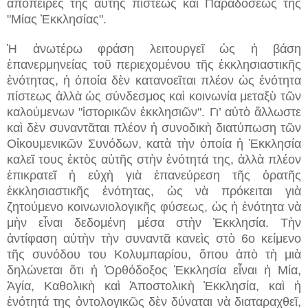
ἀπόπειρες τῆς αὐτῆς πίστεως καὶ Παραδόσεως τῆς
"Μίας Ἐκκλησίας".
Ἡ ἀνωτέρω φράση λειτουργεῖ ὡς ἡ βάση
ἐπανερμηνείας τοῦ περιεχομένου τῆς ἐκκλησιαστικῆς
ἑνότητας, ἡ ὁποία δὲν κατανοεῖται πλέον ὡς ἑνότητα
πίστεως ἀλλὰ ὡς σύνδεσμος καὶ κοινωνία μεταξὺ τῶν
καλούμενων "ἱστορικῶν ἐκκλησιῶν". Γι’ αὐτὸ ἄλλωστε
καὶ δὲν συναντᾶται πλέον ἡ συνοδικὴ διατύπωση τῶν
Οἰκουμενικῶν Συνόδων, κατὰ τὴν ὁποία ἡ Ἐκκλησία
καλεῖ τους ἐκτὸς αὐτῆς στὴν ἑνότητά της, ἀλλὰ πλέον
ἐπικρατεῖ ἡ εὐχὴ γιὰ ἐπανεύρεση τῆς ὁρατῆς
ἐκκλησιαστικῆς ἑνότητας, ὡς νὰ πρόκειται γιὰ
ζητούμενο κοινωνιολογικῆς φύσεως, ὡς ἡ ἑνότητα νὰ
μὴν εἶναι δεδομένη μέσα στὴν Ἐκκλησία. Τὴν
ἀντίφαση αὐτὴν τὴν συναντᾶ κανεὶς στὸ 6ο κείμενο
τῆς συνόδου του Κολυμπαρίου, ὅπου ἀπὸ τὴ μιὰ
δηλώνεται ὅτι ἡ Ὀρθόδοξος Ἐκκλησία εἶναι ἡ Μία,
Ἁγία, Καθολικὴ καὶ Ἀποστολικὴ Ἐκκλησία, καὶ ἡ
ἑνότητά της ὀντολογικῶς δὲν δύναται νὰ διαταραχθεῖ,