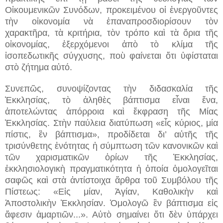
Οἰκουμενικῶν Συνόδων, προκειμένου οἱ ἐνεργοῦντες
τὴν οἰκονομία νὰ ἐπαναπροσδιορίσουν τὸν
χαρακτῆρα, τὰ κριτήρια, τὸν τρόπο καὶ τὰ ὅρια τῆς
οἰκονομίας, ἐξερχόμενοι ἀπὸ τὸ κλίμα τῆς
ἰσοπεδωτικῆς σύγχυσης, ποὺ φαίνεται ὅτι ὑφίσταται
στὸ ζήτημα αὐτό.
Συνεπῶς, συνοψίζοντας τὴν διδασκαλία τῆς
Ἐκκλησίας, τὸ ἀληθὲς βάπτισμα εἶναι ἕνα,
ἀποτελώντας ἀπόρροια καὶ ἔκφραση τῆς Μίας
Ἐκκλησίας. Στὴν παύλεια διατύπωση «εἷς κύριος, μία
πίστις, ἓν βάπτισμα», προδίδεται δι’ αὐτῆς τῆς
τρισύνθετης ἑνότητας ἡ σύμπτωση τῶν κανονικῶν καὶ
τῶν χαρισματικῶν ὁρίων τῆς Ἐκκλησίας,
ἐκκλησιολογικὴ πραγματικότητα ἡ ὁποία ὁμολογεῖται
σαφῶς καὶ στὰ ἀντίστοιχα ἄρθρα τοῦ Συμβόλου τῆς
Πίστεως: «Εἰς μίαν, Ἁγίαν, Καθολικὴν καὶ
Ἀποστολικὴν Ἐκκλησίαν. Ὁμολογῶ ἓν βάπτισμα εἰς
ἄφεσιν ἁμαρτιῶν...». Αὐτὸ σημαίνει ὅτι δὲν ὑπάρχει