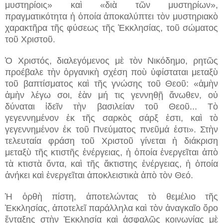
μυστηρίοις» καὶ «διὰ τῶν μυστηρίων»,
πραγματικότητα ἡ ὁποία ἀποκαλύπτει τὸν μυστηριακὸ
χαρακτῆρα τῆς φύσεως τῆς Ἐκκλησίας, τοῦ σώματος
τοῦ Χριστοῦ.
Ὁ Χριστός, διαλεγόμενος μὲ τὸν Νικόδημο, ρητῶς
προέβαλε τὴν ὀργανικὴ σχέση ποὺ ὑφίσταται μεταξὺ
τοῦ βαπτίσματος καὶ τῆς γνώσης τοῦ Θεοῦ: «ἀμὴν
ἀμὴν λέγω σοι, ἐὰν μή τις γεννηθῇ ἄνωθεν, οὐ
δύναται ἰδεῖν τὴν βασιλείαν τοῦ Θεοῦ... Τὸ
γεγεννημένον ἐκ τῆς σαρκὸς σάρξ ἐστι, καὶ τὸ
γεγεννημένον ἐκ τοῦ Πνεύματος πνεῦμά ἐστι». Στὴν
τελευταία φράση τοῦ Χριστοῦ γίνεται ἡ διάκριση
μεταξὺ τῆς κτιστῆς ἐνέργειας, ἡ ὁποία ἐνεργεῖται ἀπὸ
τὰ κτιστὰ ὄντα, καὶ τῆς ἄκτιστης ἐνέργειας, ἡ ὁποία
ἀνήκει καὶ ἐνεργεῖται ἀποκλειστικὰ ἀπὸ τὸν Θεό.
Ἡ ὀρθὴ πίστη, ἀποτελώντας τὸ θεμέλιο τῆς
Ἐκκλησίας, ἀποτελεῖ παράλληλα καὶ τὸν ἀναγκαῖο ὅρο
ἔνταξης στὴν Ἐκκλησία καὶ ἀσφαλῶς κοινωνίας μὲ