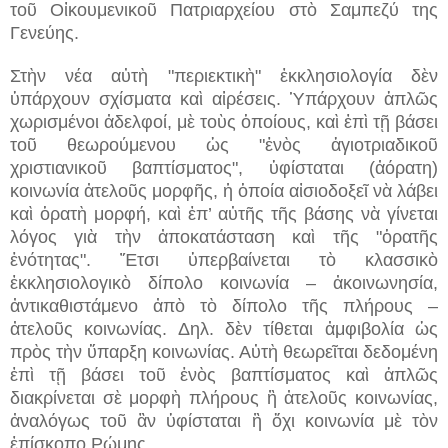
τοῦ Οἰκουμενικοῦ Πατριαρχείου στὸ Σαμπεζύ της
Γενεύης.
Στὴν νέα αὐτὴ "περιεκτικὴ" ἐκκλησιολογία δὲν
ὑπάρχουν σχίσματα καὶ αἱρέσεις. Ὑπάρχουν ἁπλῶς
χωρισμένοι ἀδελφοί, μὲ τοὺς ὁποίους, καὶ ἐπὶ τῇ βάσει
τοῦ θεωρούμενου ὡς "ἑνὸς ἁγιοτριαδικοῦ
χριστιανικοῦ βαπτίσματος", ὑφίσταται (ἀόρατη)
κοινωνία ἀτελοῦς μορφῆς, ἡ ὁποία αἰσιοδοξεῖ νὰ λάβει
καὶ ὁρατὴ μορφή, καὶ ἐπ’ αὐτῆς τῆς βάσης νὰ γίνεται
λόγος γιὰ τὴν ἀποκατάσταση καὶ τῆς "ὁρατῆς
ἑνότητας". Ἔτσι ὑπερβαίνεται τὸ κλασσικὸ
ἐκκλησιολογικὸ δίπολο κοινωνία – ἀκοινωνησία,
ἀντικαθιστάμενο ἀπὸ τὸ δίπολο τῆς πλήρους –
ἀτελοῦς κοινωνίας. Δηλ. δὲν τίθεται ἀμφιβολία ὡς
πρὸς τὴν ὕπαρξη κοινωνίας. Αὐτὴ θεωρεῖται δεδομένη
ἐπὶ τῇ βάσει τοῦ ἑνὸς βαπτίσματος καὶ ἁπλῶς
διακρίνεται σὲ μορφὴ πλήρους ἢ ἀτελοῦς κοινωνίας,
ἀναλόγως τοῦ ἂν ὑφίσταται ἢ ὄχι κοινωνία μὲ τὸν
ἐπίσκοπο Ρώμης.