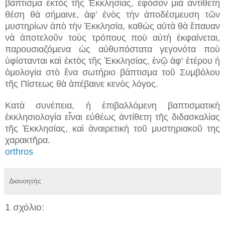
βάπτισμα ἐκτὸς τῆς Ἐκκλησίας, ἐφόσον μιὰ ἀντίθετη
θέση θὰ σήμαινε, ἀφ' ἑνὸς τὴν ἀποδέσμευση τῶν
μυστηρίων ἀπὸ τὴν Ἐκκλησία, καθὼς αὐτὰ θὰ ἔπαυαν
νὰ ἀποτελοῦν τοὺς τρόπους ποὺ αὐτὴ ἐκφαίνεται,
παρουσιαζόμενα ὡς αὐθυπόστατα γεγονότα ποὺ
ὑφίστανται καὶ ἐκτὸς τῆς Ἐκκλησίας, ἐνῷ ἀφ' ἑτέρου ἡ
ὁμολογία στὸ ἕνα σωτήριο βάπτισμα τοῦ Συμβόλου
τῆς Πίστεως θὰ ἀπέβαινε κενὸς λόγος.
Κατὰ συνέπεια, ἡ ἐπιβαλλόμενη βαπτισματικὴ
ἐκκλησιολογία εἶναι εὐθέως ἀντίθετη τῆς διδασκαλίας
τῆς Ἐκκλησίας, καὶ ἀναιρετικὴ τοῦ μυστηριακοῦ της
χαρακτῆρα.
orthros
Διανοητής
1 σχόλιο: