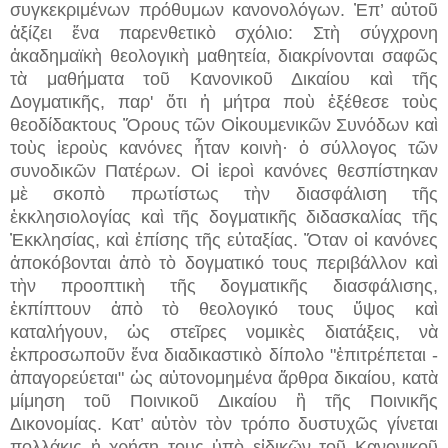
συγκεκριμένων πρόθυμων κανονολόγων. Ἐπ’ αὐτοῦ
ἀξίζει ἕνα παρενθετικὸ σχόλιο: Στὴ σύγχρονη
ἀκαδημαϊκὴ θεολογικὴ μαθητεία, διακρίνονται σαφῶς
τὰ μαθήματα τοῦ Κανονικοῦ Δικαίου καὶ τῆς
Δογματικῆς, παρ' ὅτι ἡ μήτρα ποὺ ἐξέθεσε τοὺς
θεοδίδακτους Ὅρους τῶν Οἰκουμενικῶν Συνόδων καὶ
τοὺς ἱεροὺς κανόνες ἦταν κοινὴ· ὁ σύλλογος τῶν
συνοδικῶν Πατέρων. Οἱ ἱεροὶ κανόνες θεσπίστηκαν
μὲ σκοπὸ πρωτίστως τὴν διασφάλιση τῆς
ἐκκλησιολογίας καὶ τῆς δογματικῆς διδασκαλίας τῆς
Ἐκκλησίας, καὶ ἐπίσης τῆς εὐταξίας. Ὅταν οἱ κανόνες
ἀποκόβονται ἀπὸ τὸ δογματικό τους περιβάλλον καὶ
τὴν προοπτικὴ τῆς δογματικῆς διασφάλισης,
ἐκπίπτουν ἀπὸ τὸ θεολογικό τους ὕψος καὶ
καταλήγουν, ὡς στεῖρες νομικὲς διατάξεις, νὰ
ἐκπροσωποῦν ἕνα διαδικαστικὸ δίπολο "ἐπιτρέπεται -
ἀπαγορεύεται" ὡς αὐτονομημένα ἄρθρα δικαίου, κατὰ
μίμηση τοῦ Ποινικοῦ Δικαίου ἢ τῆς Ποινικῆς
Δικονομίας. Κατ’ αὐτὸν τὸν τρόπο δυστυχῶς γίνεται
πολλάκις ἡ χρήση τους ὑπὸ εἰδικῶν τοῦ Κανονικοῦ