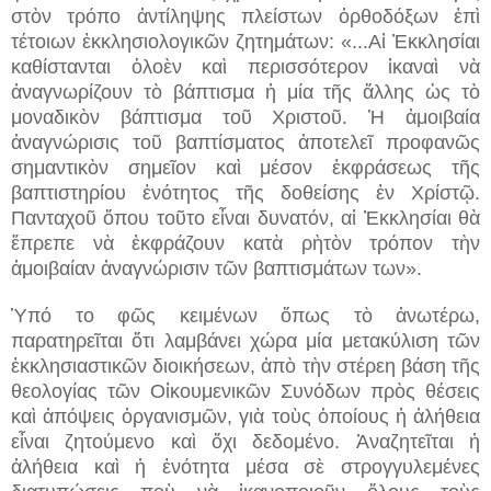
στὸν τρόπο ἀντίληψης πλείστων ὀρθοδόξων ἐπὶ
τέτοιων ἐκκλησιολογικῶν ζητημάτων: «...Αἱ Ἐκκλησίαι
καθίστανται ὁλοὲν καὶ περισσότερον ἱκαναὶ νὰ
ἀναγνωρίζουν τὸ βάπτισμα ἡ μία τῆς ἄλλης ὡς τὸ
μοναδικὸν βάπτισμα τοῦ Χριστοῦ. Ἡ ἀμοιβαία
ἀναγνώρισις τοῦ βαπτίσματος ἀποτελεῖ προφανῶς
σημαντικὸν σημεῖον καὶ μέσον ἐκφράσεως τῆς
βαπτιστηρίου ἑνότητος τῆς δοθείσης ἐν Χρίστῷ.
Πανταχοῦ ὅπου τοῦτο εἶναι δυνατόν, αἱ Ἐκκλησίαι θὰ
ἔπρεπε νὰ ἐκφράζουν κατὰ ρὴτὸν τρόπον τὴν
ἀμοιβαίαν ἀναγνώρισιν τῶν βαπτισμάτων των».
Ὑπό το φῶς κειμένων ὅπως τὸ ἀνωτέρω,
παρατηρεῖται ὅτι λαμβάνει χώρα μία μετακύλιση τῶν
ἐκκλησιαστικῶν διοικήσεων, ἀπὸ τὴν στέρεη βάση τῆς
θεολογίας τῶν Οἰκουμενικῶν Συνόδων πρὸς θέσεις
καὶ ἀπόψεις ὀργανισμῶν, γιὰ τοὺς ὁποίους ἡ ἀλήθεια
εἶναι ζητούμενο καὶ ὄχι δεδομένο. Ἀναζητεῖται ἡ
ἀλήθεια καὶ ἡ ἑνότητα μέσα σὲ στρογγυλεμένες