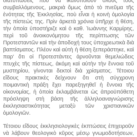
διατυπώσεις ποὺ νὰ ἱκανοποιοῦν ὅλους τοὺς
συμβαλλόμενους, μακριὰ ὅμως ἀπὸ τὸ πνεῦμα τῆς
ἑνότητας τῆς Ἐκκλησίας, ποὺ εἶναι ἡ κοινὴ ὁμολογία
τῆς πίστεώς της. Πρὶν ἀρκετὰ χρόνια ὑπῆρχε ἡ θέση,
τὴν ὁποία ὑποστήριζε καὶ ὁ καθ. Ἰωάννης Καρμίρης,
περὶ τοῦ ἀνοικονόμητου τῆς περίπτωσης τῶν
Προτεσταντῶν καὶ τὴν ἀποδοχή τους ὑποχρεωτικὰ διὰ
βαπτίσματος. Πλέον καὶ αὐτὴ ἡ θέση ξεπεράστηκε, καὶ
παρ' ὅτι οἱ Προτεστάντες ἀρνοῦνται θεμελιώδεις
πτυχὲς τῆς πίστεως, ἀκόμη καὶ αὐτὴν τὴν ἔννοια τοῦ
μυστηρίου, γίνονται δεκτοὶ διὰ χρίσματος. Τέτοιου
εἴδους πρακτικὲς δείχνουν ὅτι στὴ σύγχρονη
ποιμαντικὴ πράξη ἔχει παρεξηγηθεῖ ἡ ἔννοια τῆς
οἰκονομίας, ἡ ὁποία ἐκλαμβάνεται ὡς ἀπροϋπόθετη
πρόσληψη στὴ βάση τῆς ἀλληλοαναγνώρισης
ἐκκλησιαστικότητας μεταξὺ τῶν χριστιανικῶν
ὁμολογιῶν.
Τέτοιου εἴδους ἐκκλησιολογικὲς ἐκπτώσεις ἐπιχειροῦν
νὰ λάβουν θεολογικὸ κῦρος μέσῳ γνωμοδοτήσεων,