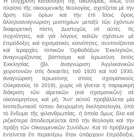
Ἡ σύγχρονη κατανόηση τῆς οἰκονομίας, ἰδίως στὸ
πλαίσιο τῆς οἰκουμενικῆς θεολογίας, σχετίζεται μὲ τὴν
ἄρση τῶν ὁρίων καὶ τὴν ἐπὶ ἴσοις ὅροις
ἀλληλοαναγνώριση μυστηρίων μεταξὺ τῶν ἐχόντων
διαφορετικὴ πίστη. Δυστυχῶς σὲ αὐτὲς τὶς
συχνότητες, καὶ γιὰ λόγους καλῶν σχέσεων μὲ
ἑτερόδοξες καὶ σχισματικὲς κοινότητες, συντονίζονται
καὶ ἱεραρχίες τοπικῶν Ὀρθοδόξων Ἐκκλησιῶν,
ἀναγνωρίζοντας βάπτισμα καὶ ἱερωσύνη ἐκτὸς
Ἐκκλησίας (βλ. ἀναγνώριση Ἀγγλικανικῶν
χειροτονιῶν στὶς δεκαετίες τοῦ 1920 καὶ τοῦ 1930,
ἀναγνώριση ἱερωσύνης στοὺς σχισματικοὺς
Οὐκρανοὺς τὸ 2019), χωρὶς νὰ γίνεται ἡ παραμικρὴ
διάκριση τῶν αἱρετικῶν (καὶ σχισματικῶν) σὲ
οἰκονομητέους καὶ μή. Ἂντ’ αὐτοῦ προβάλλεται μία
ἰσοπεδωτικοῦ τύπου διευρυμένη ἐκκλησιολογία, ὑπὸ
τὸ ἔνδυμα τῆς φιλανθρωπίας, ἡ ὁποία ὅμως ὅλο καὶ
ριζικότερα ἀποδεσμεύεται ἀπὸ τὴν θεολογία καὶ τὴν
πράξη τῶν Οἰκουμενικῶν Συνόδων. Καὶ τὸ πρόβλημα
ἐντείνεται ἔτι περαιτέρω ὅταν ὑπάρχουν ἑτερόδοξοι,