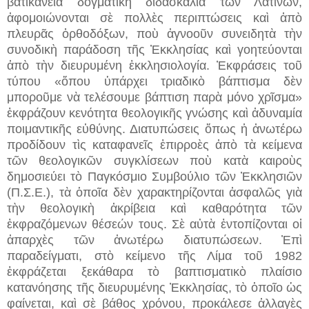
βατικάνεια δογματικὴ διδασκαλία τῶν Λατίνων,
ἀφομοιώνονται σὲ πολλὲς περιπτώσεις καὶ ἀπὸ
πλευρᾶς ὀρθοδόξων, ποὺ ἀγνοοῦν συνειδητὰ τὴν
συνοδικὴ παράδοση τῆς Ἐκκλησίας καὶ γοητεύονται
ἀπὸ τὴν διευρυμένη ἐκκλησιολογία. Ἐκφράσεις τοῦ
τύπου «ὅπου ὑπάρχει τριαδικὸ βάπτισμα δὲν
μποροῦμε νὰ τελέσουμε βάπτιση παρὰ μόνο χρῖσμα»
ἐκφράζουν κενότητα θεολογικῆς γνώσης καὶ ἀδυναμία
ποιμαντικῆς εὐθύνης. Διατυπώσεις ὅπως ἡ ἀνωτέρω
προδίδουν τὶς καταφανεῖς ἐπιρροὲς ἀπὸ τὰ κείμενα
τῶν θεολογικῶν συγκλίσεων ποὺ κατὰ καιροὺς
δημοσιεύει τὸ Παγκόσμιο Συμβούλιο τῶν Ἐκκλησιῶν
(Π.Σ.Ε.), τὰ ὁποῖα δὲν χαρακτηρίζονται ἀσφαλῶς γιὰ
τὴν θεολογικὴ ἀκρίβεια καὶ καθαρότητα τῶν
ἐκφραζόμενων θέσεών τους. Σὲ αὐτὰ ἐντοπίζονται οἱ
ἀπαρχὲς τῶν ἀνωτέρω διατυπώσεων. Ἐπὶ
παραδείγματι, στὸ κείμενο τῆς Λίμα τοῦ 1982
ἐκφράζεται ξεκάθαρα τὸ βαπτισματικὸ πλαίσιο
κατανόησης τῆς διευρυμένης Ἐκκλησίας, τὸ ὁποῖο ὡς
φαίνεται, καὶ σὲ βάθος χρόνου, προκάλεσε ἀλλαγὲς