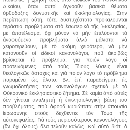
Δικαίου, ὅταν αὐτοὶ ἀγνοοῦν βασικὰ θέματα
ὀρθόδοξης δογματικῆς καὶ ἐκκλησιολογίας. Στὴν
περίπτωση αὐτή, τότε, δυστυχέστατα προκαλοῦνται
τεράστια προβλήματα στὸ ἐσωτερικὸ τῆς Ἐκκλησίας,
μὲ ἀποτέλεσμα, ὄχι μόνον νὰ μὴν ἐπιλύονται τὰ
ἀναφυόμενα προβλήματα ἀλλὰ μάλιστα νὰ
χειροτερεύουν, μὲ τὸ ἀκόμη χειρότερο, νὰ μὴν
κατανοοῦν οἱ εἰδικοὶ κανονολόγοι, ποῦ ἀκριβῶς
βρίσκεται τὸ πρόβλημα, γιὰ ποιόν λόγο οἱ
προτεινόμενες ἀπὸ τοὺς ἴδιους λύσεις εἶναι
θεολογικῶς ἄστοχες καὶ γιὰ ποιόν λόγο τὸ πρόβλημα
παραμένει ὡς ἄλυτο. Βλ. ἐπὶ παραδείγματι τὶς
γνωμοδοτήσεις των κανονολόγων σχετικὰ μὲ τὸ
Οὐκρανικὸ ἐκκλησιαστικὸ ζήτημα. Σὲ καμία ἀπὸ αὐτὲς
δὲν γίνεται ἀντιληπτὴ ἡ ἐκκλησιολογικὴ βάση τοῦ
προβλήματος, ποὺ ἀφορᾶ κυριώτατα στὴν ἀπουσία
ἱερωσύνης στοὺς δεχθέντες τὸν Τόμο τῆς
αὐτοκεφαλίας. Γιὰ τοὺς περισσότερους κανονολόγους
(ἂν ὄχι ὅλους) ὅλα τελοῦν καλῶς. Καὶ αὐτὸ διότι ὁ