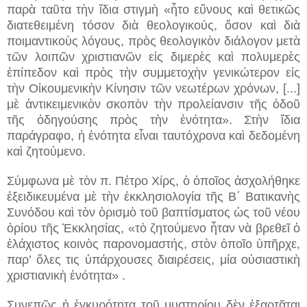
παρὰ ταῦτα τὴν ἴδια στιγμὴ «ἦτο εὔνους καὶ θετικῶς
διατεθειμένη τόσον διὰ θεολογικούς, ὅσον καὶ διὰ
ποιμαντικοὺς λόγους, πρὸς θεολογικὸν διάλογον μετὰ
τῶν λοιπῶν χριστιανῶν εἰς διμερὲς καὶ πολυμερὲς
ἐπίπεδον καὶ πρὸς τὴν συμμετοχὴν γενικώτερον εἰς
τὴν Οἰκουμενικὴν Κίνησιν τῶν νεωτέρων χρόνων, [...]
μὲ ἀντικειμενικὸν σκοπὸν τὴν προλείανσιν τῆς ὁδοῦ
τῆς ὁδηγούσης πρὸς τὴν ἑνότητα». Στὴν ἴδια
παράγραφο, ἡ ἑνότητα εἶναι ταυτόχρονα καὶ δεδομένη
καὶ ζητούμενο.
Σύμφωνα μὲ τὸν π. Πέτρο Χίρς, ὁ ὁποῖος ἀσχολήθηκε
ἐξειδικευμένα μὲ τὴν ἐκκλησιολογία τῆς Β΄ Βατικανὴς
Συνόδου καὶ τὸν ὁρισμὸ τοῦ βαπτίσματος ὡς τοῦ νέου
ὁρίου τῆς Ἐκκλησίας, «τὸ ζητούμενο ἦταν νὰ βρεθεῖ ὁ
ἐλάχιστος κοινὸς παρονομαστής, στὸν ὁποῖο ὑπῆρχε,
παρ’ ὅλες τις ὑπάρχουσες διαιρέσεις, μία οὐσιαστικὴ
χριστιανικὴ ἑνότητα» .
Συνεπῶς ἡ ἐγκυρότητα τοῦ μυστηρίου δὲν ἐξαρτᾶται