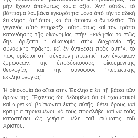
μὴν ἔχουν ἀπολύτως καμία ἀξία. Ἂντ’ αὐτῶν, τὸ
βάπτισμα λαμβάνει ἐγκυρότητα μόνο ἀπὸ τὴν τριαδικὴ
ἐπίκληση, ἀπ’ ὅπου, καὶ ἀπ’ ὅποιον κι ἂν τελεῖται. Τὸ
γεγονὸς αὐτὸ ἐπηρεάζει αὐτομάτως καὶ τὸν τρόπο
κατανόησης τῆς οἰκονομίας στὴν Ἐκκλησία: τό πῶς
δηλ. ὁρίζεται ἡ οἰκονομία στὴν διαχρονία τῆς
συνοδικῆς πράξης, καὶ ἐν ἀντιθέσει πρὸς αὐτήν, τὸ
πῶς ὁρίζεται στὴ σύγχρονη πρακτικὴ τῶν ἑνωτικῶν
ζυμώσεων, τῆς ὑποβόσκουσας οἰκουμενικῆς
θεολογίας καὶ τῆς συναφοῦς "περιεκτικῆς
ἐκκλησιολογίας".
Ἡ οἰκονομία ἀσκεῖται στὴν Ἐκκλησία ἐπὶ τῇ βάσει τῶν
ὁρίων της. Ἔχοντας ὡς δεδομένο ὅτι οἱ σχισματικοὶ
καὶ αἱρετικοὶ βρίσκονται ἐκτὸς αὐτῆς, θέτει ὅρους καὶ
κριτήρια προκειμένου νὰ τοὺς προσλάβει καὶ νὰ τοὺς
καταστήσει ὡς γνήσια μέλη τοῦ σώματος τοῦ
Χριστοῦ.