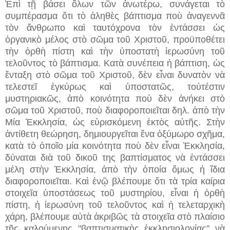
Ἐπὶ τῇ βάσει ὅλων τῶν ἀνωτέρω, συνάγεται τὸ
συμπέρασμα ὅτι τὸ ἀληθὲς βάπτισμα ποὺ ἀναγεννᾶ
τὸν ἄνθρωπο καὶ ταυτόχρονα τὸν ἐντάσσει ὡς
ὀργανικὸ μέλος στὸ σῶμα τοῦ Χριστοῦ, προϋποθέτει
τὴν ὀρθὴ πίστη καὶ τὴν ὑποστατὴ ἱερωσύνη τοῦ
τελοῦντος τὸ βάπτισμα. Κατὰ συνέπεια ἡ βάπτιση, ὡς
ἔνταξη στὸ σῶμα τοῦ Χριστοῦ, δὲν εἶναι δυνατὸν νὰ
τελεστεῖ ἐγκύρως καὶ ὑποστατῶς, τοὐτέστιν
μυστηριακῶς, ἀπὸ κοινότητα ποὺ δὲν ἀνήκει στὸ
σῶμα τοῦ Χριστοῦ, ποὺ διαφοροποιεῖται δηλ. ἀπὸ τὴν
Μία Ἐκκλησία, ὡς εὑρισκόμενη ἐκτὸς αὐτῆς. Στὴν
ἀντίθετη θεώρηση, δημιουργεῖται ἕνα ὀξύμωρο σχῆμα,
κατὰ τὸ ὁποῖο μία κοινότητα ποὺ δὲν εἶναι Ἐκκλησία,
δύναται διὰ τοῦ δικοῦ της βαπτίσματος νὰ ἐντάσσει
μέλη στὴν Ἐκκλησία, ἀπὸ τὴν ὁποία ὅμως ἡ ἴδια
διαφοροποιεῖται. Καὶ ἐνῷ βλέπουμε ὅτι τὰ τρία καίρια
στοιχεῖα ὑποστάσεως τοῦ μυστηρίου, εἶναι ἡ ὀρθὴ
πίστη, ἡ ἱερωσύνη τοῦ τελοῦντος καὶ ἡ τελεταρχικὴ
χάρη, βλέπουμε αὐτὰ ἀκριβῶς τὰ στοιχεῖα στὸ πλαίσιο
τῆς καλούμενης "βαπτισματικὴς ἐκκλησιολογίας" νὰ