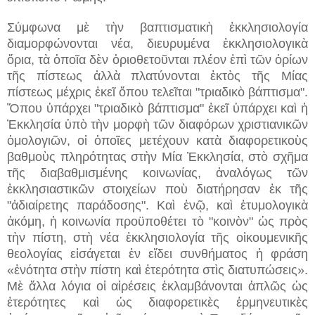
Σύμφωνα μὲ τὴν βαπτισματικὴ ἐκκλησιολογία
διαμορφώνονται νέα, διευρυμένα ἐκκλησιολογικὰ
ὅρια, τὰ ὁποῖα δὲν ὁριοθετοῦνται πλέον ἐπὶ τῶν ὁρίων
τῆς πίστεως ἀλλὰ πλατύνονται ἐκτὸς τῆς Μίας
πίστεως μέχρις ἐκεῖ ὅπου τελεῖται "τριαδικὸ βάπτισμα".
Ὅπου ὑπάρχει "τριαδικὸ βάπτισμα" ἐκεῖ ὑπάρχει καὶ ἡ
Ἐκκλησία ὑπὸ τὴν μορφὴ τῶν διαφόρων χριστιανικῶν
ὁμολογιῶν, οἱ ὁποῖες μετέχουν κατὰ διαφορετικοὺς
βαθμοὺς πληρότητας στὴν Μία Ἐκκλησία, στὸ σχῆμα
τῆς διαβαθμισμένης κοινωνίας, ἀναλόγως τῶν
ἐκκλησιαστικῶν στοιχείων ποὺ διατήρησαν ἐκ τῆς
"ἀδιαίρετης παράδοσης". Καὶ ἐνῷ, καὶ ἐτυμολογικὰ
ἀκόμη, ἡ κοινωνία προϋποθέτει τὸ "κοινὸν" ὡς πρὸς
τὴν πίστη, στὴ νέα ἐκκλησιολογία τῆς οἰκουμενικῆς
θεολογίας εἰσάγεται ἐν εἴδει συνθήματος ἡ φράση
«ἑνότητα στὴν πίστη καὶ ἑτερότητα στὶς διατυπώσεις».
Μὲ ἄλλα λόγια οἱ αἱρέσεις ἐκλαμβάνονται ἁπλῶς ὡς
ἑτερότητες καὶ ὡς διαφορετικὲς ἑρμηνευτικὲς