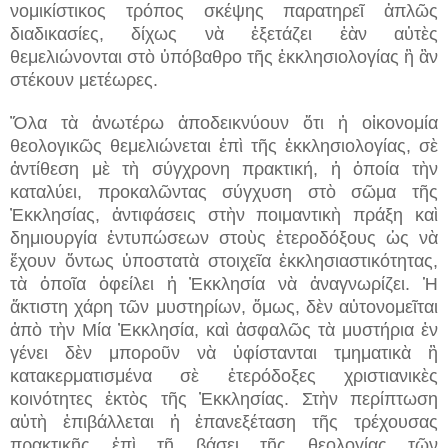
νομικίστικος τρόπος σκέψης παρατηρεῖ ἁπλῶς
διαδικασίες, δίχως νὰ ἐξετάζει ἐὰν αὐτὲς
θεμελιώνονται στὸ ὑπόβαθρο τῆς ἐκκλησιολογίας ἢ ἂν
στέκουν μετέωρες.
Ὅλα τὰ ἀνωτέρω ἀποδεικνύουν ὅτι ἡ οἰκονομία
θεολογικῶς θεμελιώνεται ἐπὶ τῆς ἐκκλησιολογίας, σὲ
ἀντίθεση μὲ τὴ σύγχρονη πρακτική, ἡ ὁποία τὴν
καταλύει, προκαλῶντας σύγχυση στὸ σῶμα τῆς
Ἐκκλησίας, ἀντιφάσεις στὴν ποιμαντικὴ πράξη καὶ
δημιουργία ἐντυπώσεων στοὺς ἑτεροδόξους ὡς νὰ
ἔχουν ὄντως ὑποστατὰ στοιχεῖα ἐκκλησιαστικότητας,
τὰ ὁποῖα ὀφείλει ἡ Ἐκκλησία νὰ ἀναγνωρίζει. Ἡ
ἄκτιστη χάρη τῶν μυστηρίων, ὅμως, δὲν αὐτονομεῖται
ἀπὸ τὴν Μία Ἐκκλησία, καὶ ἀσφαλῶς τὰ μυστήρια ἐν
γένει δὲν μποροῦν νὰ ὑφίστανται τμηματικὰ ἢ
κατακερματισμένα σὲ ἑτερόδοξες χριστιανικὲς
κοινότητες ἐκτὸς τῆς Ἐκκλησίας. Στὴν περίπτωση
αὐτὴ ἐπιβάλλεται ἡ ἐπανεξέταση τῆς τρέχουσας
πρακτικῆς ἐπὶ τῇ βάσει τῆς θεολογίας τῶν