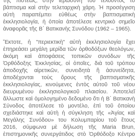
τῆς πίστεως, στὴν ἱερωσύνη του τελοῦντος τὸ
βάπτισμα καὶ στὴν τελεταρχικὴ χάρη. Ἡ προσέγγιση
αὐτὴ παραπέμπει εὐθέως στὴν βαπτισματικὴ
ἐκκλησιολογία, ἡ ὁποία ἀποτέλεσε κεντρικὸ σημεῖο
ἀναφορᾶς τῆς Β΄ Βατικανὴς Συνόδου (1962 – 1965).
Ἔκτοτε, ἡ "περιεκτικὴ" αὐτὴ ἐκκλησιολογία ἔχει
ἐπηρεάσει μεγάλη μερίδα τῶν ὀρθοδόξων θεολόγων,
ἀκόμη καὶ ἀποφάσεις τοπικῶν συνόδων τῆς
Ὀρθόδοξης Ἐκκλησίας, οἱ ὁποῖες, διὰ τοῦ τρόπου
ἀποδοχῆς αἱρετικῶν, συνειδητὰ ἢ ἀσυνείδητα,
ἀποδέχονται τοὺς ὅρους τῆς βαπτισματικῆς
ἐκκλησιολογίας, κινούμενες ἐντὸς αὐτοῦ τοῦ νέου
διευρυμένου ἐκκλησιολογικοῦ πλαισίου. Ἀποτελεῖ
ἄλλωστε καὶ ὁμολογημένο δεδομένο ὅτι ἡ Β΄ Βατικανὴ
Σύνοδος ἀποτέλεσε τὸ μοντέλο, ἐπὶ τοῦ ὁποίου
σχεδιάστηκε καὶ αὐτὴ ἡ σύγκληση τῆς «Ἁγίας καὶ
Μεγάλης Συνόδου» του Κολυμπαρίου τοῦ ἔτους
2016, σύμφωνα μὲ δήλωση τῆς Maria Brun,
ἐπιστημονικῆς συνεργάτιδος στὸ Ὀρθόδοξο Κέντρο