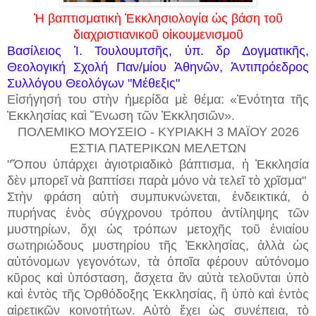
Ἡ βαπτισματικὴ Ἐκκλησιολογία ὡς βάση τοῦ
διαχριστιανικοῦ οἰκουμενισμοῦ
Βασίλειος Ἰ. Τουλουμτσῆς,
ὑπ. δρ Δογματικῆς,
Θεολογική Σχολή Παν/μίου Ἀθηνῶν, Ἀντιπρόεδρος
Συλλόγου Θεολόγων "Μέθεξις"
Εἰσήγησή του στὴν ἡμερίδα μὲ θέμα: «Ἑνότητα τῆς
Ἐκκλησίας καὶ Ἕνωση τῶν Ἐκκλησιῶν».
ΠΟΛΕΜΙΚΟ ΜΟΥΣΕΙΟ - ΚΥΡΙΑΚΗ 3 ΜΑΪΟΥ 2026
ΕΣΤΙΑ ΠΑΤΕΡΙΚΩΝ ΜΕΛΕΤΩΝ
"Ὅπου ὑπάρχει ἁγιοτριαδικὸ βάπτισμα, ἡ Ἐκκλησία
δὲν μπορεῖ νὰ βαπτίσει παρὰ μόνο νὰ τελεῖ τὸ χρῖσμα"
Στὴν φράση αὐτὴ συμπυκνώνεται, ἐνδεικτικά, ὁ
πυρήνας ἑνὸς σύγχρονου τρόπου ἀντίληψης τῶν
μυστηρίων, ὄχι ὡς τρόπων μετοχῆς τοῦ ἑνιαίου
σωτηριώδους μυστηρίου τῆς Ἐκκλησίας, ἀλλὰ ὡς
αὐτόνομων γεγονότων, τὰ ὁποῖα φέρουν αὐτόνομο
κῦρος καὶ ὑπόσταση, ἄσχετα ἂν αὐτὰ τελοῦνται ὑπὸ
καὶ ἐντὸς τῆς Ὀρθόδοξης Ἐκκλησίας, ἢ ὑπὸ καὶ ἐντὸς
αἱρετικῶν κοινοτήτων. Αὐτὸ ἔχει ὡς συνέπεια, τὸ