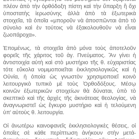
πλέον ἀπὸ τὴν ὀρθόδοξη πίστη καὶ τὴν ὕπαρξη ἢ ὄχι
ὑποστατὴς ἱερωσύνης ἀλλὰ ἀπὸ τὰ ἐξωτερικὰ
στοιχεῖα, τὰ ὁποῖα «μποροῦν νὰ ἀποσπῶνται ἀπὸ τὸ
σύνολο καὶ ἐν τούτοις νὰ ἐξακολουθοῦν νὰ εἶναι
ζωοπάροχα».
Ἑπομένως, τὰ στοιχεῖα ἀπὸ μόνα τοὺς ἀποτελοῦν
φορεῖς τῆς χάριτος τοῦ ἁγ. Πνεύματος. Ἂν γίνει ἡ
ἀντιστοιχία αὐτὴ καὶ στὸ μυστήριο τῆς θ. εὐχαριστίας
τότε εὔκολα νομιμοποιεῖται ἐκκλησιολογικῶς καὶ ἡ
Οὐνία, ἡ ὁποία ὡς γνωστὸν χρησιμοποιεῖ κοινὸ
λειτουργικὸ τυπικὸ μὲ τοὺς Ὀρθοδόξους. Μέσῳ
κοινῶν ἐξωτερικῶν στοιχείων θὰ δύναται, ὑπὸ τὸ
σκεπτικὸ καὶ τῆς ἀρχὲς τῆς ἀκινάτειας θεολογίας, νὰ
ἀναγνωριστεῖ ὡς ἔγκυρο μυστήριο καὶ ἡ τελούμενη
ὑπ’ αὐτοὺς θ. λειτουργία.
Οἱ ἀνωτέρω καινοφανεῖς ἐκκλησιολογικὲς θέσεις, οἱ
ὁποῖες σὲ κάθε περίπτωση ἀνήκουν στὴν μετά-