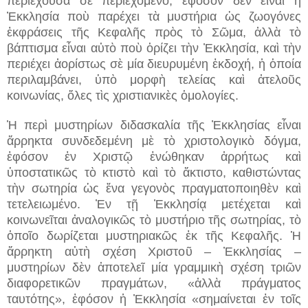
περιέχουσα σὲ περιεχόμενο, ἐφόσον δὲν εἶναι ἡ
Ἐκκλησία ποὺ παρέχει τὰ μυστήρια ὡς ζωογόνες
ἐκφράσεις τῆς Κεφαλῆς πρὸς τὸ Σῶμα, ἀλλὰ τὸ
βάπτισμα εἶναι αὐτὸ ποὺ ὁρίζει τὴν Ἐκκλησία, καὶ τὴν
περιέχει ἀορίστως σὲ μία διευρυμένη ἐκδοχή, ἡ ὁποία
περιλαμβάνει, ὑπὸ μορφὴ τελείας καὶ ἀτελοῦς
κοινωνίας, ὅλες τὶς χριστιανικὲς ὁμολογίες.
Ἡ περὶ μυστηρίων διδασκαλία τῆς Ἐκκλησίας εἶναι
ἄρρηκτα συνδεδεμένη μὲ τὸ χριστολογικὸ δόγμα,
ἐφόσον ἐν Χριστῷ ἑνώθηκαν ἀρρήτως καὶ
ὑποστατικῶς τὸ κτιστὸ καὶ τὸ ἄκτιστο, καθιστώντας
τὴν σωτηρία ὡς ἕνα γεγονὸς πραγματοποιηθὲν καὶ
τετελειωμένο. Ἐν τῇ Ἐκκλησίᾳ μετέχεται καὶ
κοινωνεῖται ἀναλογικῶς τὸ μυστήριο τῆς σωτηρίας, τὸ
ὁποῖο δωρίζεται μυστηριακῶς ἐκ τῆς Κεφαλῆς. Ἡ
ἄρρηκτη αὐτὴ σχέση Χριστοῦ – Ἐκκλησίας –
μυστηρίων δὲν ἀποτελεῖ μία γραμμικὴ σχέση τριῶν
διαφορετικῶν πραγμάτων, «ἀλλὰ πράγματος
ταυτότης», ἐφόσον ἡ Ἐκκλησία «σημαίνεται ἐν τοῖς