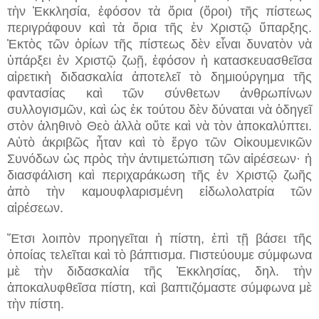
τὴν Ἐκκλησία, ἐφόσον τὰ ὅρια (ὅροι) τῆς πίστεως
περιγράφουν καὶ τὰ ὅρια τῆς ἐν Χριστῷ ὕπαρξης.
Ἐκτὸς τῶν ὁρίων τῆς πίστεως δὲν εἶναι δυνατὸν νὰ
ὑπάρξει ἐν Χριστῷ ζωῇ, ἐφόσον ἡ κατασκευασθεῖσα
αἱρετικὴ διδασκαλία ἀποτελεῖ τὸ δημιούργημα τῆς
φαντασίας καὶ τῶν σύνθετων ἀνθρωπίνων
συλλογισμῶν, καὶ ὡς ἐκ τούτου δὲν δύναται νὰ ὁδηγεῖ
στὸν ἀληθινὸ Θεὸ ἀλλὰ οὔτε καὶ νὰ τὸν ἀποκαλύπτει.
Αὐτὸ ἀκριβῶς ἦταν καὶ τὸ ἔργο τῶν Οἰκουμενικῶν
Συνόδων ὡς πρὸς τὴν ἀντιμετώπιση τῶν αἱρέσεων· ἡ
διασφάλιση καὶ περιχαράκωση τῆς ἐν Χριστῷ ζωῆς
ἀπὸ τὴν καμουφλαρισμένη εἰδωλολατρία τῶν
αἱρέσεων.
Ἔτσι λοιπὸν προηγεῖται ἡ πίστη, ἐπὶ τῇ βάσει τῆς
ὁποίας τελεῖται καὶ τὸ βάπτισμα. Πιστεύουμε σύμφωνα
μὲ τὴν διδασκαλία τῆς Ἐκκλησίας, δηλ. τὴν
ἀποκαλυφθεῖσα πίστη, καὶ βαπτιζόμαστε σύμφωνα μὲ
τὴν πίστη.