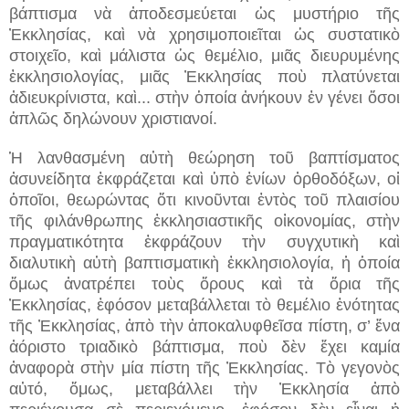
βάπτισμα νὰ ἀποδεσμεύεται ὡς μυστήριο τῆς
Ἐκκλησίας, καὶ νὰ χρησιμοποιεῖται ὡς συστατικὸ
στοιχεῖο, καὶ μάλιστα ὡς θεμέλιο, μιᾶς διευρυμένης
ἐκκλησιολογίας, μιᾶς Ἐκκλησίας ποὺ πλατύνεται
ἀδιευκρίνιστα, καὶ...
στὴν ὁποία ἀνήκουν ἐν γένει ὅσοι
ἁπλῶς δηλώνουν χριστιανοί.
Ἡ λανθασμένη αὐτὴ θεώρηση τοῦ βαπτίσματος
ἀσυνείδητα ἐκφράζεται καὶ ὑπὸ ἐνίων ὀρθοδόξων, οἱ
ὁποῖοι, θεωρώντας ὅτι κινοῦνται ἐντὸς τοῦ πλαισίου
τῆς φιλάνθρωπης ἐκκλησιαστικῆς οἰκονομίας, στὴν
πραγματικότητα ἐκφράζουν τὴν συγχυτικὴ καὶ
διαλυτικὴ αὐτὴ βαπτισματικὴ ἐκκλησιολογία, ἡ ὁποία
ὅμως ἀνατρέπει τοὺς ὅρους καὶ τὰ ὅρια τῆς
Ἐκκλησίας, ἐφόσον μεταβάλλεται τὸ θεμέλιο ἑνότητας
τῆς Ἐκκλησίας, ἀπὸ τὴν ἀποκαλυφθεῖσα πίστη, σ’ ἕνα
ἀόριστο τριαδικὸ βάπτισμα, ποὺ δὲν ἔχει καμία
ἀναφορὰ στὴν μία πίστη τῆς Ἐκκλησίας. Τὸ γεγονὸς
αὐτό, ὅμως, μεταβάλλει τὴν Ἐκκλησία ἀπὸ