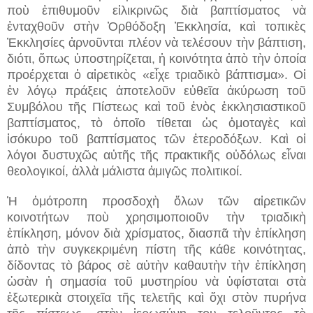
ποὺ ἐπιθυμοῦν εἰλικρινῶς διὰ βαπτίσματος νὰ
ἐνταχθοῦν στὴν Ὀρθόδοξη Ἐκκλησία, καὶ τοπικὲς
Ἐκκλησίες ἀρνοῦνται πλέον νὰ τελέσουν τὴν βάπτιση,
διότι, ὅπως ὑποστηρίζεται, ἡ κοινότητα ἀπὸ τὴν ὁποία
προέρχεται ὁ αἱρετικὸς «εἶχε τριαδικὸ βάπτισμα». Οἱ
ἐν λόγῳ πράξεις ἀποτελοῦν εὐθεῖα ἀκύρωση τοῦ
Συμβόλου τῆς Πίστεως καὶ τοῦ ἑνὸς ἐκκλησιαστικοῦ
βαπτίσματος, τὸ ὁποῖο τίθεται ὡς ὁμοταγὲς καὶ
ἰσόκυρο τοῦ βαπτίσματος τῶν ἑτεροδόξων. Καὶ οἱ
λόγοι δυστυχῶς αὐτῆς τῆς πρακτικῆς οὐδόλως εἶναι
θεολογικοί, ἀλλὰ μάλιστα ἀμιγῶς πολιτικοί.
Ἡ ὁμότροπη προσδοχὴ ὅλων τῶν αἱρετικῶν
κοινοτήτων ποὺ χρησιμοποιοῦν τὴν τριαδικὴ
ἐπίκληση, μόνον διὰ χρίσματος, διασπᾶ τὴν ἐπίκληση
ἀπὸ τὴν συγκεκριμένη πίστη τῆς κάθε κοινότητας,
δίδοντας τὸ βάρος σὲ αὐτὴν καθαυτὴν τὴν ἐπίκληση
ὡσὰν ἡ σημασία τοῦ μυστηρίου νὰ ὑφίσταται στὰ
ἐξωτερικὰ στοιχεῖα τῆς τελετῆς καὶ ὄχι στὸν πυρήνα