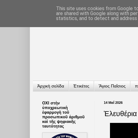
This site uses cookies from Google to 
are shared with Google along with per
statistics, and to detect and address
Ἀρχικὴ σελίδα
Ἐτικέτες
Ἅγιος Παΐσιος
π
ΟΧΙ στὴν
14 Μαΐ 2026
ὑποχρεωτικὴ
Ἐλευθέρια
ἐφαρμογὴ τοῦ
προσωπικοῦ ἀριθμοῦ
καὶ τῆς ψηφιακῆς
ταυτότητας