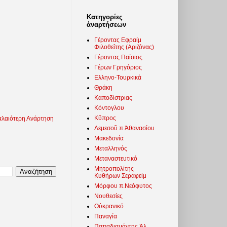
Κατηγορίες
ἀναρτήσεων
Γέροντας Εφραίμ
Φιλοθεΐτης (Αριζόνας)
Γέροντας Παΐσιος
Γέρων Γρηγόριος
Ελληνο-Τουρκικὰ
Θράκη
Καποδίστριας
Κόντογλου
Κῦπρος
λαιότερη Ανάρτηση
Λεμεσοῦ π.Ἀθανασίου
Μακεδονία
Μεταλληνός
Μεταναστευτικό
Μητροπολίτης
Κυθήρων Σεραφείμ
Μόρφου π.Νεόφυτος
Νουθεσίες
Οὐκρανικό
Παναγία
Παπαδιαμάντης Ἀλ.