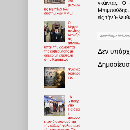
νέα
γκάϊντας. Ὁ 
βλακώδ
ης ταμπέλα τῶν
Μπιμπούδης, 
συστημικῶν ΜΜΕ!
εἰς τὴν Ἐλευθ
O
Μητρο
πολίτης
Κερκύρ
Ἀναρτήθηκε ἀπὸ
Δια
ας
ἀποκαλ
ύπτει τὴν δολιότητα
Δεν υπάρχ
τῆς κυβέρνησης μὲ
σημερινὴ ἐπιστολὴ
στὴν Κεραμέως
Δημοσίευσ
Ψυχικὲς
διαταρα
χὲς
Τὸ
Ὑπουρ
γεῖο
Παιδεία
ς
ἀπέσυρ
ε τὸν διαγωνισμὸ γιὰ
τὴν ἀλλαγὴ φύλου μετὰ
τὴν κατακραυγή. Τὰ