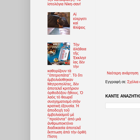
ἱστολόγια Νίκη-σαν!
Αἱ
εὐεργετι
καί
θλίψεις
Τὴν
ἀλήθεια
τῆς
Ἐκκλησ
ίας δὲν
τὴν
καθορίζουν τὰ
Νεότερη ανάρτηση
‘’ἐπιτροπάτα’’. Τὸ ὅτι
ἐμβολιάσθηκαν
Εγγραφή σε:
Σχόλια
Μητροπολίτες, δὲν
ἀποτελεῖ κριτήριον
ὀρθοδόξου ἤθους. Ὁ
ΚΑΝΤΕ ΑΝΑΖΗΤΗΣ
λαὸς τὸ θεωρεῖ
συσχηματισμὸ στὴν
κρατικὴ ἐξουσία. Ἡ
ἀποδοχὴ τοῦ
ἐμβολιασμοῦ μὲ
‘’προϊόντα’’ ἀπὸ μιὰ
ἀνθρωποκτόνο
διαδικασία ἀποτελεῖ
ἔκπτωση ἀπὸ τὴν ὀρθὴ
Πίστη