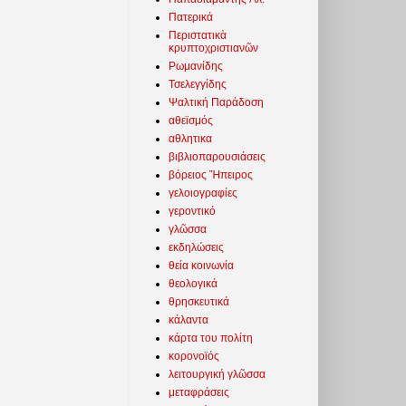
Πατερικά
Περιστατικὰ
κρυπτοχριστιανῶν
Ρωμανίδης
Τσελεγγίδης
Ψαλτική Παράδοση
αθεϊσμός
αθλητικα
βιβλιοπαρουσιάσεις
βόρειος Ἤπειρος
γελοιογραφίες
γεροντικό
γλῶσσα
εκδηλώσεις
θεία κοινωνία
θεολογικά
θρησκευτικά
κάλαντα
κάρτα του πολίτη
κορονοϊός
λειτουργική γλῶσσα
μεταφράσεις