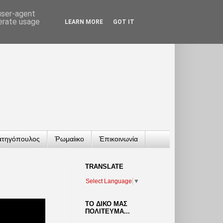
 user-agent
nerate usage
LEARN MORE
GOT IT
ατηγόπουλος
Ῥωμαίικο
Ἐπικοινωνία
TRANSLATΕ
Select Language
▼
ΤΟ ΔΙΚΟ ΜΑΣ
ΠΟΛΙΤΕΥΜΑ...