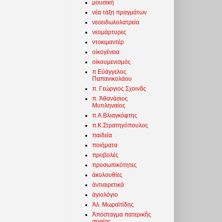
μουσική
νέα τάξη πραγμάτων
νεοειδωλολατρεία
νεομάρτυρες
ντοκιμαντέρ
οἰκογένεια
οἰκουμενισμός
π Εὐάγγελος
Παπανικολάου
π. Γεώργιος Σχοινᾶς
π. Ἀθανάσιος
Μυτιληναίος
π.Α.Βλιαγκόφτης
π.Κ.Στρατηγόπουλος
παιδεία
ποιήματα
προβολές
προσωπικότητες
ἀκολουθίες
ἀντιαιρετικά
ἁγιολόγιο
Ἀλ. Μωραϊτίδης
Ἀπόσταγμα πατερικῆς
σοφίας