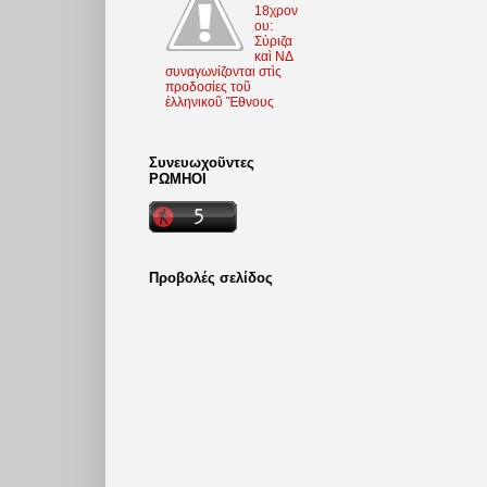
18χρον
ου:
Σύριζα
καὶ ΝΔ
συναγωνίζονται στὶς
προδοσίες τοῦ
ἑλληνικοῦ Ἔθνους
Συνευωχοῦντες
ΡΩΜΗΟΙ
Προβολές σελίδος