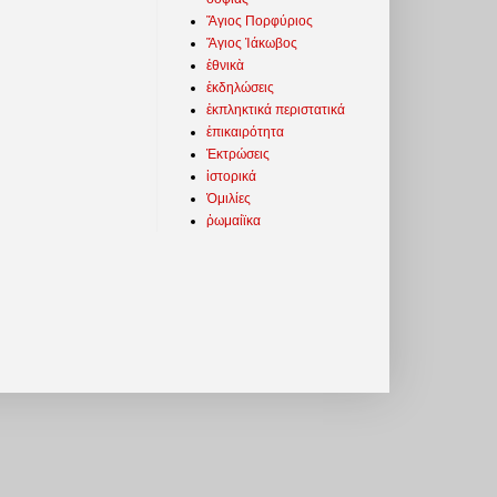
Ἅγιος Πορφύριος
Ἅγιος Ἰάκωβος
ἐθνικὰ
ἐκδηλώσεις
ἐκπληκτικά περιστατικά
ἐπικαιρότητα
Ἐκτρώσεις
ἱστορικά
Ὁμιλίες
ῥωμαίϊκα