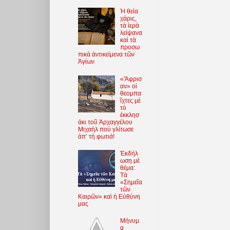
Ἡ θεία
χάρις,
τὰ ἱερὰ
λείψανα
καὶ τὰ
προσω
πικὰ ἀντικείμενα τῶν
Ἁγίων
«Ἄφρισ
αν» οἱ
θεομπα
ῖχτες μὲ
τὸ
ἐκκλησ
άκι τοῦ Ἀρχαγγέλου
Μιχαὴλ ποὺ γλίτωσε
ἀπ’ τὴ φωτιά!
Ἐκδήλ
ωση μὲ
θέμα:
Τὰ
«Σημεῖα
τῶν
Καιρῶν» καὶ ἡ Εὐθύνη
μας
Μήνυμ
α