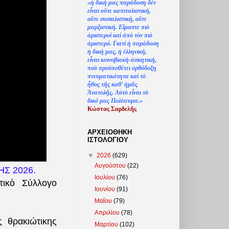
«
ἡ
δική μας παράδοση δ
ὲ
ν
ε
ἶ
ναι ο
ὔ
τε καπιταλιστική,
ο
ὔ
τε σοσιαλιστική, ο
ὔ
τε
μαρξιστική. Ε
ἴ
μαστε πι
ὸ
ἀ
ριστερο
ὶ
κα
ὶ
ἀ
π
ὸ
τ
ὸ
ν πι
ὸ
ἀ
ριστερό. Γιατί
ἡ
παράδοση
ἡ
δική μας,
ἡ
ἑ
λληνική,
ε
ἶ
ναι κοινοβιακ
ὴ
-
ἀ
σκητική,
πο
ὺ
προϋποθέτει
ὀ
ρθόδοξη
πνευματικότητα κα
ὶ
τ
ὸ
ἦ
θος τ
ῆ
ς καθ’
ἠ
μ
ᾶ
ς
Ἀ
νατολ
ῆ
ς. Α
ὐ
τ
ὸ
ε
ἶ
ναι τ
ὸ
δικό μας Πολίτευμα.»
Κώστας Σαρδελ
ῆ
ς
ΑΡΧΕΙΟΘΗΚΗ
ΙΣΤΟΛΟΓΙΟΥ
▼
2026
(629)
Αυγούστου
(22)
ΚΗΣ 2026.
Ιουλίου
(76)
τικὸ Σύλλογο
Ιουνίου
(91)
Μαΐου
(79)
Απριλίου
(78)
ς θρακιώτικης
Μαρτίου
(102)