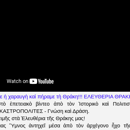
 ἡ χαραυγὴ καὶ πήραμε τὴ Θράκη!!! ΕΛΕΥΘΕΡΙΑ ΘΡΑ
τὸ ἐπετειακὸ βίντεο ἀπὸ τὸν Ἱστορικὸ καὶ Πολιτισ
υ ΚΑΣΤΡΟΠΟΛΙΤΕΣ - Γνώση καὶ Δράση.
ιμῆς στὰ Ἐλευθέρια τῆς Θράκης μας!
ας Ὕμνος ἀντηχεῖ μέσα ἀπὸ τὸν ἀρχέγονο ἦχο τ
ῆ