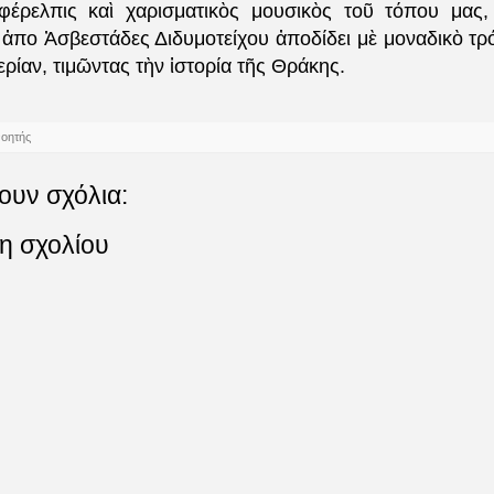
φέρελπις καὶ χαρισματικὸς μουσικὸς τοῦ τόπου μας
ἀπο Ἀσβεστάδες Διδυμοτείχου ἀποδίδει μὲ μοναδικὸ τ
ερίαν, τιμῶντας τὴν ἱστορία τῆς Θράκης.
νοητής
ουν σχόλια:
η σχολίου