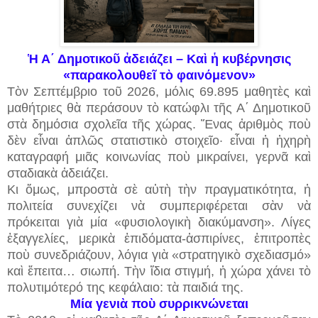
Ἡ Α΄ Δημοτικοῦ ἀδειάζει – Καὶ ἡ κυβέρνησις
«παρακολουθεῖ τὸ φαινόμενον»
Τὸν Σεπτέμβριο τοῦ 2026, μόλις 69.895 μαθητὲς καὶ
μαθήτριες θὰ περάσουν τὸ κατώφλι τῆς Α΄ Δημοτικοῦ
στὰ δημόσια σχολεῖα τῆς χώρας. Ἕνας ἀριθμὸς ποὺ
δὲν εἶναι ἀπλῶς στατιστικὸ στοιχεῖο· εἶναι ἡ ἠχηρὴ
καταγραφή μιᾶς κοινωνίας ποὺ μικραίνει, γερνᾶ καὶ
σταδιακὰ ἀδειάζει.
Κι ὅμως, μπροστὰ σὲ αὐτὴ τὴν πραγματικότητα, ἡ
πολιτεία συνεχίζει νὰ συμπεριφέρεται σὰν νὰ
πρόκειται γιὰ μία «φυσιολογικὴ διακύμανση». Λίγες
ἐξαγγελίες, μερικὰ ἐπιδόματα-ἀσπιρίνες, ἐπιτροπὲς
ποὺ συνεδριάζουν, λόγια γιὰ «στρατηγικὸ σχεδιασμό»
καὶ ἔπειτα… σιωπή. Τὴν ἴδια στιγμή, ἡ χώρα χάνει τὸ
πολυτιμότερό της κεφάλαιο: τὰ παιδιά της.
Μία γενιὰ ποὺ συρρικνώνεται