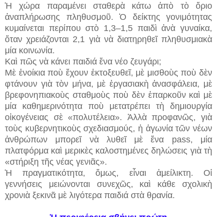
Ἡ χώρα παραμένει σταθερὰ κάτω ἀπὸ τὸ ὅριο
ἀναπλήρωσης πληθυσμοῦ. Ὁ δείκτης γονιμότητας
κυμαίνεται περίπου στὸ 1,3–1,5 παιδὶ ἀνὰ γυναίκα,
ὅταν χρειάζονται 2,1 γιὰ νὰ διατηρηθεῖ πληθυσμιακὰ
μία κοινωνία.
Καὶ πῶς νὰ κάνει παιδιά ἕνα νέο ζευγάρι;
Μὲ ἐνοίκια ποὺ ἔχουν ἐκτοξευθεῖ, μὲ μισθοὺς ποὺ δὲν
φτάνουν γιὰ τὸν μήνα, μὲ ἐργασιακὴ ἀνασφάλεια, μὲ
βρεφονηπιακοὺς σταθμοὺς ποὺ δὲν ἐπαρκοῦν καὶ μὲ
μία καθημερινότητα ποὺ μετατρέπει τὴ δημιουργία
οἰκογένειας σὲ «πολυτέλεια». Ἀλλὰ προφανῶς, γιὰ
τοὺς κυβερνητικοὺς σχεδιασμούς, ἡ ἀγωνία τῶν νέων
ἀνθρώπων μπορεῖ νὰ λυθεῖ μὲ ἕνα pass, μία
πλατφόρμα καὶ μερικὲς καλοστημένες δηλώσεις γιὰ τὴ
«στήριξη τῆς νέας γενιᾶς».
Ἡ πραγματικότητα, ὅμως, εἶναι ἀμείλικτη. Οἱ
γεννήσεις μειώνονται συνεχῶς, καὶ κάθε σχολικὴ
χρονιὰ ξεκινᾶ μὲ λιγότερα παιδιά στὰ θρανία.