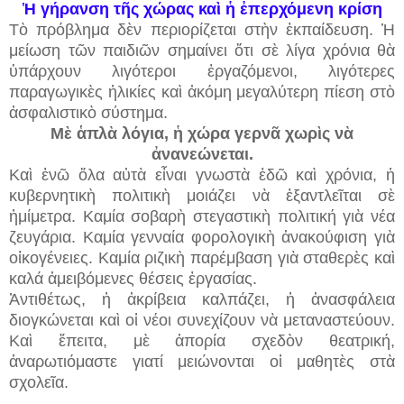
Ἡ γήρανση τῆς χώρας καὶ ἡ ἐπερχόμενη κρίση
Τὸ πρόβλημα δὲν περιορίζεται στὴν ἐκπαίδευση. Ἡ
μείωση τῶν παιδιῶν σημαίνει ὅτι σὲ λίγα χρόνια θὰ
ὑπάρχουν λιγότεροι ἐργαζόμενοι, λιγότερες
παραγωγικὲς ἡλικίες καὶ ἀκόμη μεγαλύτερη πίεση στὸ
ἀσφαλιστικὸ σύστημα.
Μὲ ἁπλὰ λόγια, ἡ χώρα γερνᾶ χωρὶς νὰ
ἀνανεώνεται.
Καὶ ἐνῶ ὅλα αὐτὰ εἶναι γνωστὰ ἐδῶ καὶ χρόνια, ἡ
κυβερνητικὴ πολιτικὴ μοιάζει νὰ ἐξαντλεῖται σὲ
ἡμίμετρα. Καμία σοβαρὴ στεγαστικὴ πολιτική γιὰ νέα
ζευγάρια. Καμία γενναία φορολογικὴ ἀνακούφιση γιὰ
οἰκογένειες. Καμία ριζικὴ παρέμβαση γιὰ σταθερὲς καὶ
καλά ἀμειβόμενες θέσεις ἐργασίας.
Ἀντιθέτως, ἡ ἀκρίβεια καλπάζει, ἡ ἀνασφάλεια
διογκώνεται καὶ οἱ νέοι συνεχίζουν νὰ μεταναστεύουν.
Καὶ ἔπειτα, μὲ ἀπορία σχεδὸν θεατρική,
ἀναρωτιόμαστε γιατί μειώνονται οἱ μαθητὲς στὰ
σχολεῖα.