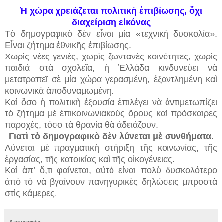
Ἡ χώρα χρειάζεται πολιτικὴ ἐπιβίωσης, ὄχι
διαχείριση εἰκόνας
Τὸ δημογραφικὸ δὲν εἶναι μία «τεχνικὴ δυσκολία».
Εἶναι ζήτημα ἐθνικῆς ἐπιβίωσης.
Χωρὶς νέες γενιές, χωρὶς ζωντανὲς κοινότητες, χωρὶς
παιδιά στὰ σχολεῖα, ἡ Ἑλλάδα κινδυνεύει νὰ
μετατραπεῖ σὲ μία χώρα γερασμένη, ἐξαντλημένη καὶ
κοινωνικὰ ἀποδυναμωμένη.
Καὶ ὅσο ἡ πολιτικὴ ἐξουσία ἐπιλέγει νὰ ἀντιμετωπίζει
τὸ ζήτημα μὲ ἐπικοινωνιακοὺς ὅρους καὶ πρόσκαιρες
παροχές, τόσο τὰ θρανία θὰ ἀδειάζουν.
Γιατὶ τὸ δημογραφικὸ δὲν λύνεται μὲ συνθήματα.
Λύνεται μὲ πραγματικὴ στήριξη τῆς κοινωνίας, τῆς
ἐργασίας, τῆς κατοικίας καὶ τῆς οἰκογένειας.
Καὶ ἀπ’ ὅ,τι φαίνεται, αὐτὸ εἶναι πολὺ δυσκολότερο
ἀπὸ τὸ νὰ βγαίνουν πανηγυρικὲς δηλώσεις μπροστὰ
στὶς κάμερες.
Διανοητής