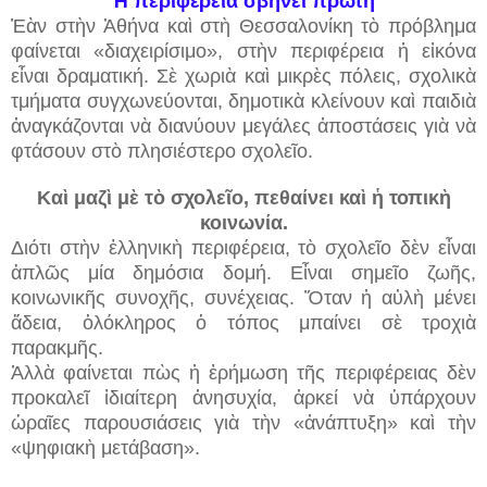
Ἡ περιφέρεια σβήνει πρώτη
Ἐὰν στὴν Ἀθήνα καὶ στὴ Θεσσαλονίκη τὸ πρόβλημα
φαίνεται «διαχειρίσιμο», στὴν περιφέρεια ἡ εἰκόνα
εἶναι δραματική. Σὲ χωριὰ καὶ μικρὲς πόλεις, σχολικὰ
τμήματα συγχωνεύονται, δημοτικὰ κλείνουν καὶ παιδιὰ
ἀναγκάζονται νὰ διανύουν μεγάλες ἀποστάσεις γιὰ νὰ
φτάσουν στὸ πλησιέστερο σχολεῖο.
Καὶ μαζὶ μὲ τὸ σχολεῖο, πεθαίνει καὶ ἡ τοπικὴ
κοινωνία.
Διότι στὴν ἑλληνικὴ περιφέρεια, τὸ σχολεῖο δὲν εἶναι
ἁπλῶς μία δημόσια δομή. Εἶναι σημεῖο ζωῆς,
κοινωνικῆς συνοχῆς, συνέχειας. Ὅταν ἡ αὐλὴ μένει
ἄδεια, ὁλόκληρος ὁ τόπος μπαίνει σὲ τροχιὰ
παρακμῆς.
Ἀλλὰ φαίνεται πὼς ἡ ἐρήμωση τῆς περιφέρειας δὲν
προκαλεῖ ἰδιαίτερη ἀνησυχία, ἀρκεί νὰ ὑπάρχουν
ὡραῖες παρουσιάσεις γιὰ τὴν «ἀνάπτυξη» καὶ τὴν
«ψηφιακὴ μετάβαση».