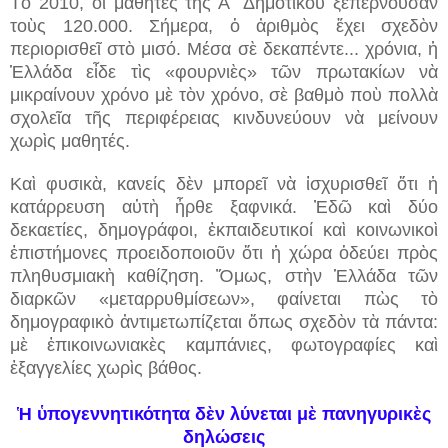
Τὸ 2010, οἱ μαθητὲς τῆς Α΄ Δημοτικοῦ ξεπερνοῦσαν
τοὺς 120.000. Σήμερα, ὁ ἀριθμὸς ἔχει σχεδὸν
περιορισθεῖ στὸ μισό. Μέσα σὲ δεκαπέντε...
χρόνια, ἡ
Ἑλλάδα εἶδε τὶς «φουρνιὲς» τῶν πρωτακίων νὰ
μικραίνουν χρόνο μὲ τὸν χρόνο, σὲ βαθμὸ ποὺ πολλὰ
σχολεῖα τῆς περιφέρειας κινδυνεύουν νὰ μείνουν
χωρὶς μαθητές.
Καὶ φυσικὰ, κανείς δὲν μπορεῖ νὰ ἰσχυρισθεῖ ὅτι ἡ
κατάρρευση αὐτὴ ἦρθε ξαφνικά. Ἐδῶ καὶ δύο
δεκαετίες, δημογράφοι, ἐκπαιδευτικοί καὶ κοινωνικοὶ
ἐπιστήμονες προειδοποιοῦν ὅτι ἡ χώρα ὁδεύει πρὸς
πληθυσμιακὴ καθίζηση. Ὅμως, στὴν Ἑλλάδα τῶν
διαρκῶν «μεταρρυθμίσεων», φαίνεται πὼς τὸ
δημογραφικὸ ἀντιμετωπίζεται ὅπως σχεδὸν τὰ πάντα:
μὲ ἐπικοινωνιακὲς καμπάνιες, φωτογραφίες καὶ
ἐξαγγελίες χωρὶς βάθος.
Ἡ ὑπογεννητικότητα δὲν λύνεται μὲ πανηγυρικὲς
δηλώσεις