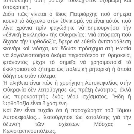
τοποθέτηση αὐτὴ μοιάζει τοὐλάχιστον ὀξύμωρη καὶ
ὑποκριτική..
Διότι πῶς γίνεται ὁ ἴδιος Πατριάρχης ποὺ σήμερα
κουνᾶ τὸ δάχτυλο στὸν ἐθνικισμό, νὰ εἶναι αὐτὸς ποὺ
λίγα χρόνια πρὶν φαγώθηκε νὰ δημιουργήσει τὴν
«ἐθνικὴ Ἐκκλησία» τῆς Οὐκρανίας; Μιὰ ἀπόφαση ποὺ
δίχασε τὴν Ὀρθοδοξία, ἔφερε σὲ εὐθεῖα ἀντιπαράθεση
Φανάρι καὶ Μόσχα, καὶ ἔδωσε πρόσχημα στὴ Ρωσία
νὰ ἐργαλειοποιήσει ἀκόμα περισσότερο τὴ θρησκεία,
φτάνοντας μέχρι τὸ σημεῖο νὰ χρησιμοποιεῖ τὸ
ἐκκλησιαστικὸ ζήτημα ὡς πολεμικὴ ρητορικὴ ἡ ὁποία
ὁδήγησε στὸν πόλεμο;
Ἡ ἀλήθεια εἶναι πὼς ἡ χορήγηση Αὐτοκεφαλίας στὴν
Οὐκρανία δὲν λειτούργησε ὡς πράξη ἑνότητας, ἀλλὰ
ὡς πυροκροτητὴς ἑνὸς νέου σχίσματος. Ἤδη ἡ
Ὀρθοδοξία εἶναι διχασμένη.
Καὶ δὲν εἶναι τυχαῖο ὅτι ἡ παραχώρηση τοῦ Τόμου
Αὐτοκεφαλίας...
λειτούργησε ὡς καταλύτης γιὰ τὴν
ὄξυνση τῶν σχέσεων Μόσχας –
Κωνσταντινουπόλεως.