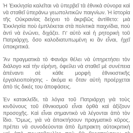
Ἡ Ἐκκλησία καλεῖται νὰ ὑπερβεῖ τὰ ἐθνικὰ σύνορα καὶ
νὰ σταθεῖ ὑπεράνω γεωπολιτικῶν παιγνίων. Ἡ ἱστορία
τῆς Οὐκρανίας δείχνει τὸ ἀκριβῶς ἀντίθετο: μιὰ
Ἐκκλησία ποὺ ἐμπλέκεται στὰ πολιτικὰ παιχνίδια, ποὺ
ἀντὶ νὰ ἑνώνει, διχάζει. Γι’ αὐτὸ καὶ ἡ ρητορικὴ τοῦ
Πατριάρχη, ὅσο καλοδιατυπωμένη κι ἂν εἶναι, ἠχεῖ
ὑποκριτικά.
Ἂν πραγματικὰ τὸ Φανάρι θέλει νὰ ὑπηρετήσει τὸν
διάλογο καὶ τὴν εἰρήνη, ὀφείλει νὰ σταθεῖ μὲ συνέπεια
ἀπέναντι σὲ κάθε μορφὴ ἐθνικιστικῆς
ἐργαλειοποίησης - ἀκόμα κι ὅταν αὐτὴ προέρχεται
ἀπὸ τὶς δικές του ἀποφάσεις.
Ἐν κατακλεῖδι, τὰ λόγια τοῦ Πατριάρχη γιὰ τοὺς
κινδύνους τοῦ ἐθνικισμοῦ εἶναι ὀρθὰ καὶ ἀξίζουν
προσοχῆς. Κα
ὶ
εἶναι σημαντικὸ νὰ λέγονται ἀπὸ τὸν
ἴδιο. Ὅμως, γιὰ νὰ ἀποκτήσουν πραγματικὸ κῦρος,
πρέπει νὰ συνοδεύονται ἀπὸ ἔμπρακτη αὐτοκριτικὴ