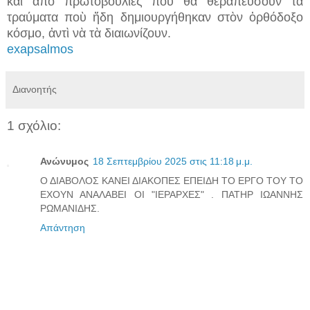
καὶ ἀπὸ πρωτοβουλίες ποὺ θὰ θεραπεύσουν τὰ
τραύματα ποὺ ἤδη δημιουργήθηκαν στὸν ὀρθόδοξο
κόσμο, ἀντὶ νὰ τὰ διαιωνίζουν.
exapsalmos
Διανοητής
1 σχόλιο:
Ανώνυμος
18 Σεπτεμβρίου 2025 στις 11:18 μ.μ.
Ο ΔΙΑΒΟΛΟΣ ΚΑΝΕΙ ΔΙΑΚΟΠΕΣ ΕΠΕΙΔΗ ΤΟ ΕΡΓΟ ΤΟΥ ΤΟ
ΕΧΟΥΝ ΑΝΑΛΑΒΕΙ ΟΙ "ΙΕΡΑΡΧΕΣ" . ΠΑΤΗΡ ΙΩΑΝΝΗΣ
ΡΩΜΑΝΙΔΗΣ.
Απάντηση