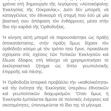
χρόνια στὴ δημιουργία τῆς λεγόμενης «Αὐτοκέφαλης
Ἐκκλησίας τῆς Οὐκρανίας»; Διότι δὲν μπορεῖς νὰ
καταγγέλλεις τὸν ἐθνικισμὸ τὴ στιγμὴ ποὺ ἐσὺ μὲ μία
βιαστική σου ἀπόφαση τὸν ἐνθάρρυνες μέσα στὴν
ἴδια τήν καρδιὰ τῆς Ὀρθοδοξίας.
Ἡ κίνηση αὐτὴ μπορεῖ νὰ παρουσιάστηκε ὡς πράξη
ἀποκατάστασης, στὴν πράξη ὅμως δίχασε τὸν
ὀρθόδοξο κόσμο μὲ τὸν τρόπο ποὺ ἔγινε, προκάλεσε
σχίσματα στὶς σχέσεις τῶν Τοπικῶν Ἐκκλησιῶν καὶ
ἔδωσε ἔδαφος στὴ Μόσχα νὰ χρησιμοποιήσει τὸ
ἐκκλησιαστικὸ ζήτημα ὡς ὅπλο γεωπολιτικῆς
ἐπιρροῆς καὶ πίεσης.
Ἡ Ὀρθοδοξία ἱστορικὰ προβάλλει τὴν «καθολικότητα»
καὶ τὴν ἑνότητα τῆς Ἐκκλησίας ὑπεράνω ἐθνοτικῶν
καὶ γεωπολιτικῶν διαχωρισμῶν. Ὅταν ὅμως ἡ
Ἐκκλησία ἐμπλέκεται ἄμεσα σὲ πολιτικὲς ἐνέργειες καὶ
σκοπιμότητες, ὑπονομεύεται τὸ ἴδιο της τὸ μήνυμα.