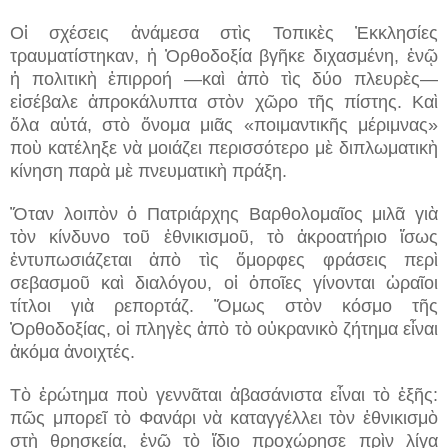
Οἱ σχέσεις ἀνάμεσα στὶς Τοπικὲς Ἐκκλησίες
τραυματίστηκαν, ἡ Ὀρθοδοξία βγῆκε διχασμένη, ἐνῷ
ἡ πολιτικὴ ἐπιρροή —καὶ ἀπὸ τὶς δύο πλευρὲς—
εἰσέβαλε ἀπροκάλυπτα στὸν χῶρο τῆς πίστης. Καὶ
ὅλα αὐτά, στὸ ὄνομα μιᾶς «ποιμαντικῆς μέριμνας»
ποὺ κατέληξε νὰ μοιάζει περισσότερο μὲ διπλωματικὴ
κίνηση παρὰ μὲ πνευματικὴ πράξη.
Ὅταν λοιπὸν ὁ Πατριάρχης Βαρθολομαῖος μιλᾶ γιὰ
τὸν κίνδυνο τοῦ ἐθνικισμοῦ, τὸ ἀκροατήριο ἴσως
ἐντυπωσιάζεται ἀπὸ τὶς ὄμορφες φράσεις περὶ
σεβασμοῦ καὶ διαλόγου, οἱ ὁποῖες γίνονται ὡραῖοι
τίτλοι γιὰ ρεπορτάζ. Ὅμως στὸν κόσμο τῆς
Ὀρθοδοξίας, οἱ πληγὲς ἀπὸ τὸ οὐκρανικὸ ζήτημα εἶναι
ἀκόμα ἀνοιχτές.
Τὸ ἐρώτημα ποὺ γεννᾶται ἀβασάνιστα εἶναι τὸ ἑξῆς:
πῶς μπορεῖ τὸ Φανάρι νὰ καταγγέλλει τὸν ἐθνικισμὸ
στὴ θρησκεία, ἐνῷ τὸ ἴδιο προχώρησε πρὶν λίγα