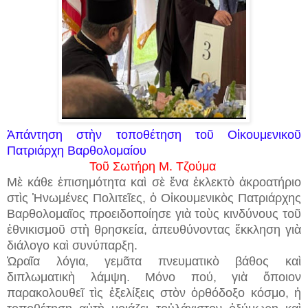
Ἀπάντηση στὴν τοποθέτηση τοῦ Οἰκουμενικοῦ
Πατριάρχη Βαρθολομαίου
Τοῦ Σωτήρη Μ. Τζούμα
Μὲ κάθε ἐπισημότητα καὶ σὲ ἕνα ἐκλεκτὸ ἀκροατήριο
στὶς Ἡνωμένες Πολιτεῖες, ὁ Οἰκουμενικὸς Πατριάρχης
Βαρθολομαῖος προειδοποίησε γιὰ τοὺς κινδύνους τοῦ
ἐθνικισμοῦ στὴ θρησκεία, ἀπευθύνοντας ἔκκληση γιὰ
διάλογο καὶ συνύπαρξη.
Ὡραῖα λόγια, γεμᾶτα πνευματικὸ βάθος καὶ
διπλωματικὴ λάμψη. Μόνο πού, γιὰ ὅποιον
παρακολουθεῖ τὶς ἐξελίξεις στὸν ὀρθόδοξο κόσμο, ἡ