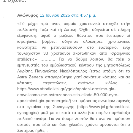
Ανώνυμος
12 Ιουνίου 2025 στις 4:57 μ.μ.
«Τὸ μέχρι πρό τινος ἀκμαῖο χριστιανικὸ στοιχεῖο στὴν
πολύπαθη Γάζα καὶ τὴ Δυτικὴ Ὄχθη ὁδηγεῖται σὲ πλήρη
ἐξαφάνιση, ἀφοῦ ὁ μαζικὸς θάνατος ποὺ ἔσπειραν οἱ
ἰσραηλινὲς βόμβες, ὁδήγησε ὁλόκληρες χριστιανικὲς
κοινότητες νὰ μεταναστεύσουν στὸ ἐξωτερικό, ἐνῷ
τοὐλάχιστον 33 χριστιανοὶ σκοτώθηκαν ἀπὸ ἰσραηλινὲς
ἐπιθέσεις» ……….. Για να δούμε λοιπόν, θα πάει ο
εμπνευστής του εμβολιαστικού κέντρου της μητροπόλεως
Λαρίσης Παναγιώτης Νικολόπουλος (έστω υπόψη ότι το
Astra Zeneca απαγορεύτηκε γιατί σακάτευε κόσμος και σε
κάποιες περιπτώσεις σκότωνε κιόλας -
https://www.aftodioikisi.gr/ygeia/apofasi-orosimo-gia-
emvoliasmo-me-astrazeneca-stin-ellada-50-000-eyro-
apozimiosi-gia-parenergeia/) να τιμήσει τις ανωτέρω σφαγές
στα εγκαίνια της Συναγωγής (https://www.jcl.gr/anastilosi-
synagogis/) μαζί με το κατά τα άλλα βαπτισμένο ορθόδοξο
πολιτικό σινάφι. Για να δούμε λοιπόν θα πάνε να τιμήσουν
αυτούς που εδώ και δυο χιλιάδες χρόνια αρνούνται ότι ο
Σωτήρας ήρθε;;;