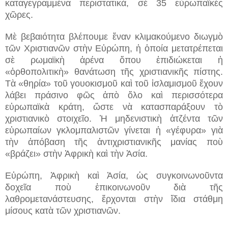
καταγεγραμμένα περιστατικά, σὲ 35 εὐρωπαϊκὲς
χῶρες.
Μὲ βεβαιότητα βλέπουμε ἕναν κλιμακούμενο διωγμὸ
τῶν Χριστιανῶν στὴν Εὐρώπη, ἡ ὁποία μετατρέπεται
σὲ ρωμαϊκὴ ἀρένα ὅπου ἐπιδιώκεται ἡ
«ὀρθοπολιτικὴ» θανάτωση τῆς χριστιανικῆς πίστης.
Τὰ «θηρία» το
ῦ
γουοκισμοῦ καὶ τοῦ ἰσλαμισμοῦ ἔχουν
λάβει πράσινο φῶς ἀπὸ ὅλο καὶ περισσότερα
εὐρωπαϊκὰ κράτη, ὥστε νὰ κατασπαράξουν τὸ
χριστιανικὸ στοιχεῖο. Ἡ μηδενιστικὴ ἀτζέντα τῶν
εὐρωπαίων γκλομπαλιστ
ῶ
ν γίνεται ἡ «γέφυρα» γιὰ
τὴν ἀπόβαση τῆς ἀντιχριστιανικῆς μανίας ποὺ
«βράζει» στὴν Ἀφρικὴ καὶ τὴν Ἀσία.
Εὐρώπη, Ἀφρικὴ καὶ Ἀσία, ὡς συγκοινωνοῦντα
δοχεῖα ποὺ ἐπικοινωνοῦν διὰ τῆς
λαθρομετανάστευσης, ἔρχονται στὴν ἴδια στάθμη
μίσους κατὰ τῶν χριστιανῶν.