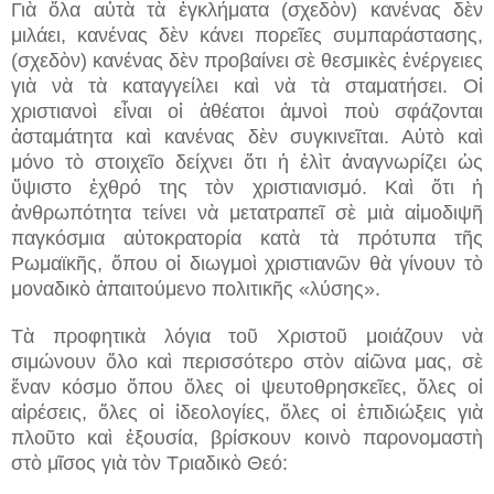
Γιὰ ὅλα αὐτὰ τὰ ἐγκλήματα (σχεδὸν) κανένας δὲν
μιλάει, κανένας δὲν κάνει πορεῖες συμπαράστασης,
(σχεδὸν) κανένας δὲν προβαίνει σὲ θεσμικὲς ἐνέργειες
γιὰ νὰ τὰ καταγγείλει καὶ νὰ τὰ σταματήσει. Οἱ
χριστιανοὶ εἶναι οἱ ἀθέατοι ἀμνοὶ ποὺ σφάζονται
ἀσταμάτητα καὶ κανένας δὲν συγκινεῖται. Αὐτὸ καὶ
μόνο τὸ στοιχεῖο δείχνει ὅτι ἡ ἐλὶτ ἀναγνωρίζει ὡς
ὕψιστο ἐχθρό της τὸν χριστιανισμό. Καὶ ὅτι ἡ
ἀνθρωπότητα τείνει νὰ μετατραπεῖ σὲ μιὰ αἱμοδιψῆ
παγκόσμια αὐτοκρατορία κατὰ τὰ πρότυπα τῆς
Ρωμαϊκῆς, ὅπου οἱ διωγμοὶ χριστιανῶν θὰ γίνουν τὸ
μοναδικὸ ἀπαιτούμενο πολιτικῆς «λύσης».
Τὰ προφητικὰ λόγια τοῦ Χριστοῦ μοιάζουν νὰ
σιμώνουν ὅλο καὶ περισσότερο στὸν αἰῶνα μας, σὲ
ἕναν κόσμο ὅπου ὅλες οἱ ψευτοθρησκεῖες, ὅλες οἱ
αἱρέσεις, ὅλες οἱ ἰδεολογίες, ὅλες οἱ ἐπιδιώξεις γιὰ
πλοῦτο καὶ ἐξουσία, βρίσκουν κοινὸ παρονομαστὴ
στὸ μῖσος γιὰ τὸν Τριαδικὸ Θεό: