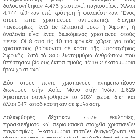
δολοφονήθηκαν 4.476 χριστιανοὶ παγκοσμίως. Ἄλλοι
4.744 τέθηκαν ὑπὸ κράτηση ἢ φυλακίστηκαν. Ἕνας
στοὺς ἑπτὰ χριστιανοὺς ἀντιμετωπίζει διωγμὸ
παγκοσμίως, ἐνῷ ἂν ἐξεταστεῖ μόνο ἡ Ἀφρική, ἡ
ἀναλογία εἶναι ἕνας διωκόμενος χριστιανὸς στοὺς
πέντε. Οἱ 8 ἀπὸ τὶς 10 πιὸ φονικὲς χῶρες γιὰ τοὺς
χριστιανοὺς βρίσκονται σὲ κράτη τῆς ὑποσαχάριας
Ἀφρικῆς. Ἀπὸ τὰ 34.5 ἑκατομμύρια ἀνθρώπων ποὺ
ὑπέστησαν βίαιους ἐκτοπισμούς, τὰ 16.2 ἑκατομμύρια
ἦταν χριστιανοί.
Δύο στοὺς πέντε χριστιανοὺς ἀντιμετωπίζουν
διωγμοὺς στὴν Ἀσία. Μόνο στὴν Ἰνδία, 1.629
Χριστιανοὶ συνελήφθησαν τὸ 2024 χωρὶς δίκη καὶ
ἄλλοι 547 καταδικάστηκαν σὲ φυλάκιση.
Δολιοφθορὲς δέχτηκαν 7.679 ἐκκλησίες,
προσκυνήματα καὶ περιουσιακὰ στοιχεῖα χριστιανῶν
παγκοσμίως. Ἑκατομμύρια πιστῶν ἀναγκάζονται νὰ