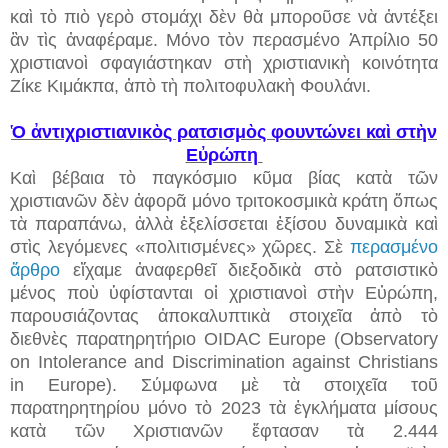
καὶ τὸ πιὸ γερὸ στομάχι δὲν θὰ μποροῦσε νὰ ἀντέξει
ἂν τὶς ἀναφέραμε. Μόνο τὸν περασμένο Ἀπρίλιο 50
χριστιανοὶ σφαγιάστηκαν στὴ χριστιανικὴ κοινότητα
Ζίκε Κιμάκπα, ἀπὸ τὴ πολιτοφυλακὴ Φουλάνι.
Ὁ ἀντιχριστιανικὸς ρατσισμὸς φουντώνει καὶ στὴν
Εὐρώπη
Καὶ βέβαια τὸ παγκόσμιο κῦμα βίας κατὰ τῶν
χριστιανῶν δὲν ἀφορᾶ μόνο τριτοκοσμικὰ κράτη ὅπως
τὰ παραπάνω, ἀλλὰ ἐξελίσσεται ἐξίσου δυναμικὰ καὶ
στὶς λεγόμενες «πολιτισμένες» χῶρες. Σὲ
περασμένο
ἄρθρο
εἴχαμε ἀναφερθεῖ διεξοδικὰ στὸ ρατσιστικὸ
μένος ποὺ ὑφίστανται οἱ χριστιανοὶ στὴν Εὐρώπη,
παρουσιάζοντας ἀποκαλυπτικὰ στοιχεῖα ἀπὸ τὸ
διεθνὲς παρατηρητήριο OIDAC Europe (Observatory
on Intolerance and Discrimination against Christians
in Europe). Σύμφωνα μὲ τὰ στοιχεῖα τοῦ
παρατηρητηρίου μόνο τὸ 2023 τὰ ἐγκλήματα μίσους
κατὰ τῶν Χριστιανῶν ἔφτασαν τὰ 2.444