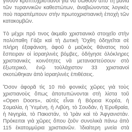
γίνουν κρυπτοχριστιανοὶ γιὰ νὰ σωθοῦν ἀπὸ τὴ μανία
τῶν τυραννικῶν καθεστώτων, ἀναβιώνοντας λογικὲς
ποὺ παραπέμπουν στὴν πρωτοχριστιανικὴ ἐποχὴ τῶν
κατακομβῶν.
Τὸ μέχρι πρό τινος ἀκμαῖο χριστιανικὸ στοιχεῖο στὴν
πολύπαθη Γάζα καὶ τὴ Δυτικὴ Ὄχθη ὁδηγεῖται σὲ
πλήρη ἐξαφάνιση, ἀφοῦ ὁ μαζικὸς θάνατος ποὺ
ἔσπειραν οἱ ἰσραηλινὲς βόμβες, ὁδήγησε ὁλόκληρες
χριστιανικὲς κοινότητες νὰ μεταναστεύσουν στὸ
ἐξωτερικό, ἐνῷ τοὐλάχιστον 33 χριστιανοὶ
σκοτώθηκαν ἀπὸ ἰσραηλινὲς ἐπιθέσεις.
Ὅσον ἀφορᾶ τὶς 10 πιὸ φονικὲς χῶρες γιὰ τοὺς
χριστιανοὺς ὅπως ἀποτυπώνονται στὴ λίστα τοῦ
«Open Doors», αὐτὲς εἶναι ἡ Βόρεια Κορέα, ἡ
Σομαλία, ἡ Ὑεμένη, ἡ Λιβύη, τὸ Σουδάν, ἡ Ἐρυθραία,
ἡ Νιγηρία, τὸ Πακιστάν, τὸ Ἰρὰν καὶ τὸ Ἀφγανιστάν.
Πρόκειται γιὰ χῶρες ὅπου ζοῦν συνολικὰ πάνω ἀπὸ
115 ἑκατομμύρια χριστιανῶν. Ἰδιαίτερη μνεία στὰ