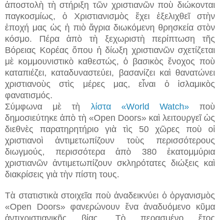
ἀποστολὴ τὴ στήριξη τῶν χριστιανῶν ποὺ διώκονται
παγκοσμίως, ὁ Χριστιανισμὸς ἔχει ἐξελιχθεῖ στὴν
ἐποχή μας ὡς ἡ πιὸ ἄγρια διωκόμενη θρησκεία στὸν
κόσμο. Πέρα ἀπὸ τὴ ξεχωριστὴ περίπτωση τῆς
Βόρειας Κορέας ὅπου ἡ δίωξη χριστιανῶν σχετίζεται
μὲ κομμουνιστικὸ καθεστώς, ὁ βασικὸς ἔνοχος ποὺ
καταπιέζει, καταδυναστεύει, βασανίζει καὶ θανατώνει
χριστιανοὺς στὶς μέρες μας, εἶναι ὁ ἰσλαμικὸς
φανατισμός.
Σύμφωνα μὲ τὴ
λίστα «World Watch»
ποὺ
δημοσιεύτηκε ἀπὸ τὴ «Open Doors» καὶ λειτουργεῖ ὡς
διεθνὲς παρατηρητήριο γιὰ τὶς 50 χῶρες ποὺ οἱ
χριστιανοὶ ἀντιμετωπίζουν τοὺς περισσότερους
διωγμούς, περισσότερα ἀπὸ 380 ἑκατομμύρια
χριστιανῶν ἀντιμετωπίζουν σκληρότατες διώξεις καὶ
διακρίσεις γιὰ τὴν πίστη τους.
Τὰ στατιστικὰ στοιχεῖα ποὺ ἀναδεικνύει ὁ ὀργανισμὸς
«Open Doors» φανερώνουν ἕνα ἀναδυόμενο κῦμα
ἀντιχριστιανικῆς βίας. Τὸ περασμένο ἔτος