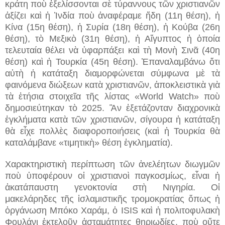
κράτη ποὺ ἐξελίσσονται σὲ τύραννους τῶν χριστιανῶν
ἀξίζει καὶ ἡ Ἰνδία ποὺ ἀναφέραμε ἤδη (11η θέση), ἡ
Κίνα (15η θέση), ἡ Συρία (18η θέση), ἡ Κούβα (26η
θέση), τὸ Μεξικὸ (31η θέση), ἡ Αἴγυπτος ἡ ὁποία
τελευταία θέλει νὰ ὑφαρπάξει καὶ τὴ Μονὴ Σινᾶ (40η
θέση) καὶ ἡ Τουρκία (45η θέση). Ἐπαναλαμβάνω ὅτι
αὐτὴ ἡ κατάταξη διαμορφώνεται σύμφωνα μὲ τὰ
φαινόμενα διώξεων κατὰ χριστιανῶν, ἀποκλειστικὰ γιὰ
τὰ ἐτήσια στοιχεῖα τῆς λίστας «World Watch» ποὺ
δημοσιεύτηκαν τὸ 2025. Ἂν ἐξετάζονταν διαχρονικὰ
ἐγκλήματα κατὰ τῶν χριστιανῶν, σίγουρα ἡ κατάταξη
θὰ εἶχε πολλὲς διαφοροποιήσεις (καὶ ἡ Τουρκία θὰ
καταλάμβανε «τιμητικὴ» θέση ἐγκληματία).
Χαρακτηριστικὴ περίπτωση τῶν ἀνελέητων διωγμῶν
ποὺ ὑποφέρουν οἱ χριστιανοὶ παγκοσμίως, εἶναι ἡ
ἀκατάπαυστη γενοκτονία στὴ Νιγηρία. Οἱ
μακελάρηδες τῆς ἰσλαμιστικῆς τρομοκρατίας ὅπως ἡ
ὀργάνωση Μπόκο Χαράμ, ὁ ISIS καὶ ἡ πολιτοφυλακὴ
Φουλάνι ἐκτελοῦν ἀσταμάτητες θηριωδίες, ποὺ οὔτε