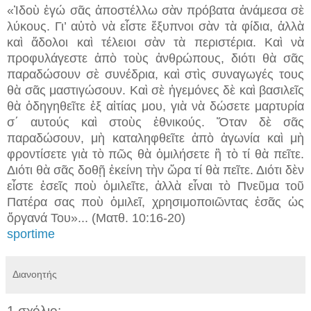
«Ἰδοὺ ἐγώ σ
ᾶ
ς ἀποστέλλω σὰν πρόβατα ἀνάμεσα σὲ
λύκους. Γι’ αὐτὸ νὰ εἶστε ἔξυπνοι σὰν τὰ φίδια, ἀλλὰ
καὶ ἄδολοι καὶ τέλειοι σὰν τὰ περιστέρια. Καὶ νὰ
προφυλάγεστε ἀπὸ τοὺς ἀνθρώπους, διότι θὰ σᾶς
παραδώσουν σὲ συνέδρια, καὶ στὶς συναγωγές τους
θὰ σᾶς μαστιγώσουν. Καὶ σὲ ἡγεμόνες δὲ καὶ βασιλεῖς
θὰ ὁδηγηθεῖτε ἐξ αἰτίας μου, γιὰ νὰ δώσετε μαρτυρία
σ΄ αυτούς καὶ στοὺς ἐθνικούς. Ὅταν δὲ σᾶς
παραδώσουν, μὴ καταληφθεῖτε ἀπὸ ἀγωνία καὶ μὴ
φροντίσετε γιὰ τὸ π
ῶ
ς θὰ ὁμιλήσετε ἢ τὸ τί θὰ πεῖτε.
Διότι θὰ σᾶς δοθῇ ἐκείνη τὴν ὥρα τί θὰ πεῖτε. Διότι δὲν
εἶστε ἐσεῖς ποὺ ὁμιλεῖτε, ἀλλὰ εἶναι τὸ Πνεῦμα τοῦ
Πατέρα σας ποὺ ὁμιλεῖ, χρησιμοποιῶντας ἐσᾶς ὡς
ὄργανά Του»... (Ματθ. 10:16-20)
sportime
Διανοητής
1 σχόλιο: