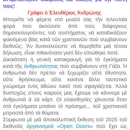
τους!
Γράφει ὁ Ἐλευθέριος Ἀνδρώνης
Μπορεῖτε νὰ φέρετε στὸ μυαλό σας τὴν τελευταία
φορὰ ποὺ ἀκούσατε ἀπὸ τοὺς διάφορους
δημοσιολογοῦντες τοῦ συστήματος νὰ καταδικάζουν
φαινόμενα βίας κατὰ τῶν χριστιανῶν ποὺ συμβαίνουν
διεθνῶς; Ἂν δυσκολεύεστε νὰ θυμηθεῖτε μιὰ τέτοια
δήλωση, εἶναι πιθανότατα γιατί δὲν εἰπώθηκε ποτέ.
Δικαιότατη ἡ γενικὴ κατακραυγὴ γιὰ τὰ ἐγκλήματα
κατὰ τῆς
ἀνθρωπότητας
ποὺ συμβαίνουν στὴ Γάζα. Ἡ
ἀνθρωπιὰ δὲν πρέπει νὰ ξεχωρίζει οὔτε ἐθνότητα,
οὔτε θρήσκευμα, οὔτε κανένα ἄλλο ταυτοτικὸ
γνώρισμα ἑνὸς ἀθώου λαοῦ ποὺ σφαγιάζεται. Ἀλλὰ
δυστυχῶς στοὺς καιρούς μας ἔχουμε νὰ κάνουμε μὲ
ἀνθρωπιὰ ἀ λὰ κάρτ. Οἱ εὐαισθησίες χάνονται ὅταν
στὰ ἐγκλήματα μπαίνει τὸ πρόσημο...
τοῦ χριστιανοῦ
μπροστὰ ἀπὸ τὰ θύματα.
Σύμφωνα μὲ μιὰ ἀποκαλυπτικὴ ἔκθεση τοῦ 2025 τοῦ
διεθνοῦς
ὀργανισμοῦ «Open Doors»
ποὺ ἔχει ὡς