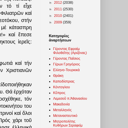
►
2012
(2038)
ν τό τί εἶχε
►
2011
(2530)
 Φιλιατρῶν καί
►
2010
(2401)
εοτόκου, στήν
►
2009
(359)
 μέ κάτασπρη
ι!» καί ἔπεσε
Κατηγορίες
ἀναρτήσεων
κτους ἱερεῖς:
Γέροντας Εφραίμ
Φιλοθεΐτης (Αριζόνας)
Γέροντας Παΐσιος
φωτιά καί τήν
Γέρων Γρηγόριος
ν Χριστιανῶν
Ελληνο-Τουρκικὰ
Θράκη
Καποδίστριας
εἰδοποιήθηκαν
Κόντογλου
ου. Θά ἐρχόταν
Κῦπρος
οσχέθηκε, τόν
Λεμεσοῦ π.Ἀθανασίου
Μακεδονία
τοκινήτου του
Μεταλληνός
ρινοί καί ὅλοι
Μεταναστευτικό
Πρός χάρι τοῦ
Μητροπολίτης
Κυθήρων Σεραφείμ
λησε ἑλληνικά