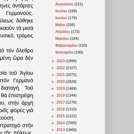
Αυγούστου
(115)
ηνες ἀντάρτες
Ιουλίου
(169)
 Γερμανούς.
Ιουνίου
(176)
πόλεως δόθηκε
Μαΐου
(206)
 καοῦν τά μισά
Απριλίου
(173)
φυσικό, τρόμος
Μαρτίου
(184)
Φεβρουαρίου
(193)
πό τόν ὄλεθρο
Ιανουαρίου
(190)
σμένη ὥρα δέν
►
2023
(1999)
►
2022
(2107)
σία τοῦ Ἁγίου
►
2021
(2075)
στόν Γερμανό
►
2020
(2829)
διαταγή. Τοῦ
►
2019
(1469)
 θά ἐπιστρέψη
►
2018
(1344)
ου, στήν ἀρχή
►
2017
(1278)
►
2016
(1310)
ρεῖς φορές γιά
►
2015
(1322)
κούση.
►
2014
(1560)
στρατηγό στήν
►
2013
(1660)
ῶν τῆς πόλεως.