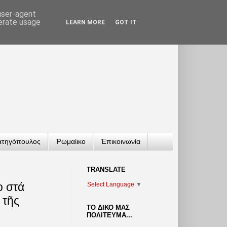
 user-agent
nerate usage
LEARN MORE
GOT IT
ατηγόπουλος
Ῥωμαίικο
Ἐπικοινωνία
TRANSLATΕ
ο στά
Select Language
▼
 τῆς
ΤΟ ΔΙΚΟ ΜΑΣ
ΠΟΛΙΤΕΥΜΑ...