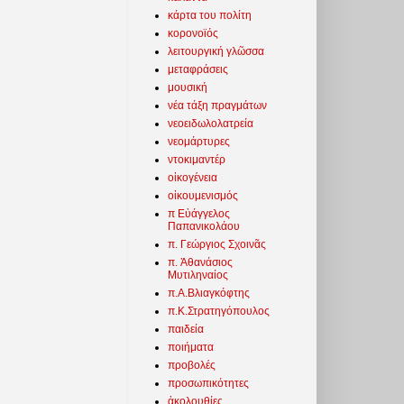
κάρτα του πολίτη
κορονοϊός
λειτουργική γλῶσσα
μεταφράσεις
μουσική
νέα τάξη πραγμάτων
νεοειδωλολατρεία
νεομάρτυρες
ντοκιμαντέρ
οἰκογένεια
οἰκουμενισμός
π Εὐάγγελος
Παπανικολάου
π. Γεώργιος Σχοινᾶς
π. Ἀθανάσιος
Μυτιληναίος
π.Α.Βλιαγκόφτης
π.Κ.Στρατηγόπουλος
παιδεία
ποιήματα
προβολές
προσωπικότητες
ἀκολουθίες