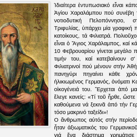
Ἰδιαίτερα ἐντυπωσιακό εἶναι κάπ
Ἁγίου Χαραλάμπου πού συνέβη 
νοτιοδυτική Πελοπόννησο, σ
Τριφυλίας, ὑπάρχει μία γραφική 
κατοίκους, τά Φιλιατρά. Πολιοῦχ
εἶναι ὁ Ἅγιος Χαράλαμπος, καί κ
10 Φεβρουαρίου γίνεται μεγάλο 
τιμήν του, καί κατεβαίνουν σ'
Φιλιατρινοί πού μένουν στήν Ἀθ
πανηγύρι πηγαίνει κάθε χρό
ἡλικιωμένος Γερμανός, ὀνόματι Κ
οἰκογένειά του. Ἔρχεται ἀπό μ
ἔλεγε κανείς: «Τί τοῦ ἦρθε, ὥστε
καθούμενα νά ξεκινᾶ ἀπό τήν Γερ
τόσο μακρινό ταξείδι»!
Ο ἄνθρωπος αὐτός στήν περίοδο
ἦταν ἀξιωματικός του Γερμανικοῦ
γιά ἕνα διάστημα χρημάτισε