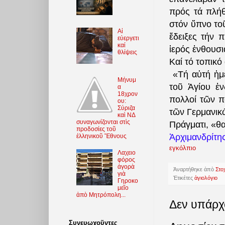
πρός τά πλήθ
στόν ὕπνο το
Αἱ
ἔδειξες τήν 
εὐεργετι
καί
ἱερός ἐνθουσι
θλίψεις
Καί τό τοπικό
«Τή αὐτή ἡμέ
Μήνυμ
τοῦ Ἁγίου ἐ
α
18χρον
πολλοί τῶν π
ου:
Σύριζα
τῶν Γερμανικ
καὶ ΝΔ
συναγωνίζονται στὶς
Πράγματι, «θα
προδοσίες τοῦ
Ἀρχιμανδρίτη
ἑλληνικοῦ Ἔθνους
εγκόλπιο
Λαχειο
φόρος
ἀγορὰ
Ἀναρτήθηκε ἀπὸ
Στο
γιὰ
Ἐτικέτες
ἁγιολόγιο
Γηροκο
μεῖο
ἀπὸ Μητρόπολη...
Δεν υπάρχ
Συνευωχοῦντες