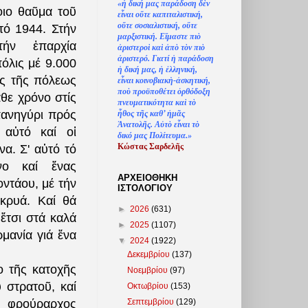
«
ἡ
δική μας παράδοση δ
ὲ
ν
οιο θαῦμα τοῦ
ε
ἶ
ναι ο
ὔ
τε καπιταλιστική,
ο
ὔ
τε σοσιαλιστική, ο
ὔ
τε
τό 1944.
Στήν
μαρξιστική. Ε
ἴ
μαστε πι
ὸ
τήν ἐπαρχία
ἀ
ριστερο
ὶ
κα
ὶ
ἀ
π
ὸ
τ
ὸ
ν πι
ὸ
ἀ
ριστερό. Γιατί
ἡ
παράδοση
πόλις μέ 9.000
ἡ
δική μας,
ἡ
ἑ
λληνική,
ος τῆς πόλεως
ε
ἶ
ναι κοινοβιακ
ὴ
-
ἀ
σκητική,
πο
ὺ
προϋποθέτει
ὀ
ρθόδοξη
άθε χρόνο στίς
πνευματικότητα κα
ὶ
τ
ὸ
πανηγύρι πρός
ἦ
θος τ
ῆ
ς καθ’
ἠ
μ
ᾶ
ς
Ἀ
νατολ
ῆ
ς. Α
ὐ
τ
ὸ
ε
ἶ
ναι τ
ὸ
 αὐτό καί οἱ
δικό μας Πολίτευμα.»
Κώστας Σαρδελ
ῆ
ς
ήνα.
Σ' αὐτό τό
νο καί ἕνας
ΑΡΧΕΙΟΘΗΚΗ
οντάου, μέ τήν
ΙΣΤΟΛΟΓΙΟΥ
ακρυά. Καί θά
►
2026
(631)
 ἔτσι στά καλά
►
2025
(1107)
μανία γιά ἕνα
▼
2024
(1922)
Δεκεμβρίου
(137)
 τῆς κατοχῆς
Νοεμβρίου
(97)
 στρατοῦ, καί
Οκτωβρίου
(153)
Σεπτεμβρίου
(129)
 φρούραρχος