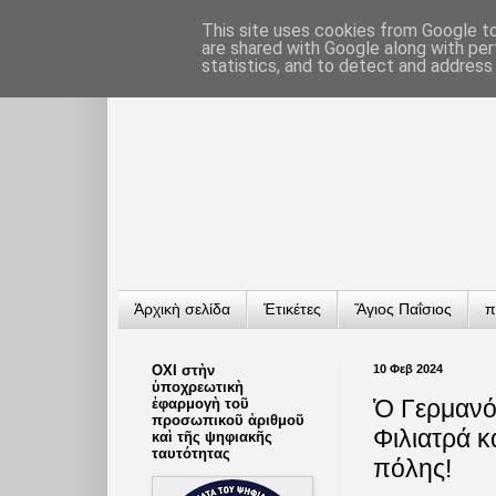
This site uses cookies from Google to 
are shared with Google along with per
statistics, and to detect and address
Ἀρχικὴ σελίδα
Ἐτικέτες
Ἅγιος Παΐσιος
π
ΟΧΙ στὴν
10 Φεβ 2024
ὑποχρεωτικὴ
Ὁ Γερμανό
ἐφαρμογὴ τοῦ
προσωπικοῦ ἀριθμοῦ
Φιλιατρά 
καὶ τῆς ψηφιακῆς
ταυτότητας
πόλης!