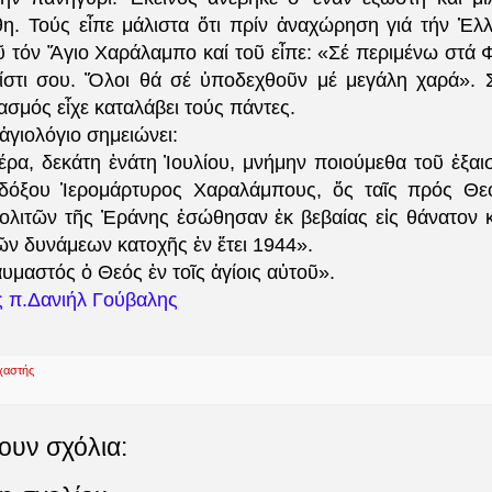
η. Τούς εἶπε μάλιστα ὅτι πρίν ἀναχώρηση γιά τήν Ἑλλ
ῦ τόν Ἅγιο Χαράλαμπο καί τοῦ εἶπε: «Σέ περιμένω στά Φ
πίστι σου. Ὅλοι θά σέ ὑποδεχθοῦν μέ μεγάλη χαρά». Σ
ασμός εἶχε καταλάβει τούς πάντες.
 ἁγιολόγιο σημειώνει:
ρα, δεκάτη ἐνάτη Ἰουλίου, μνήμην ποιούμεθα τοῦ ἐξαι
νδόξου Ἱερομάρτυρος Χαραλάμπους, ὅς ταῖς πρός Θεό
ολιτῶν τῆς Ἐράνης ἐσώθησαν ἐκ βεβαίας εἰς θάνατον 
ῶν δυνάμεων κατοχῆς ἐν ἔτει 1944».
υμαστός ὁ Θεός ἐν τοῖς ἁγίοις αὐτοῦ».
ς π.Δανιήλ Γούβαλης
χαστής
ουν σχόλια: