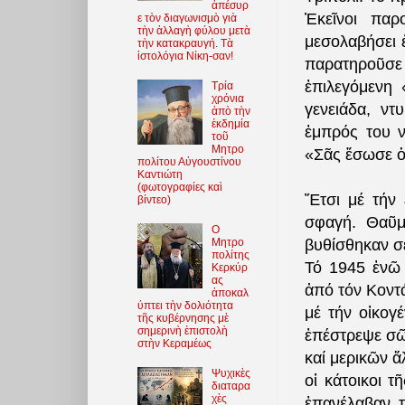
ἀπέσυρ
Ἐκεῖνοι παρ
ε τὸν διαγωνισμὸ γιὰ
τὴν ἀλλαγὴ φύλου μετὰ
μεσολαβήσει ἐ
τὴν κατακραυγή. Τὰ
ἱστολόγια Νίκη-σαν!
παρατηροῦσε 
ἐπιλεγόμενη
Τρία
χρόνια
γενειάδα, ντ
ἀπὸ τὴν
ἐκδημία
ἐμπρός του ν
τοῦ
Μητρο
«Σᾶς ἔσωσε ὁ
πολίτου Αὐγουστίνου
Καντιώτη
(φωτoγραφίες καὶ
Ἔτσι μέ τήν 
βίντεο)
σφαγή. Θαῦμ
O
Μητρο
βυθίσθηκαν σέ
πολίτης
Τό 1945 ἐνῶ 
Κερκύρ
ας
ἀπό τόν Κοντά
ἀποκαλ
ύπτει τὴν δολιότητα
μέ τήν οἰκογ
τῆς κυβέρνησης μὲ
σημερινὴ ἐπιστολὴ
ἐπέστρεψε σῶ
στὴν Κεραμέως
καί μερικῶν ἄ
Ψυχικὲς
οἱ κάτοικοι 
διαταρα
χὲς
ἐπανέλαβαν τ