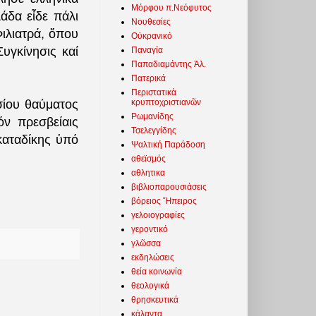
Μόρφου π.Νεόφυτος
άδα εἶδε πάλι
Νουθεσίες
ιλιατρά, ὅπου
Οὐκρανικό
υγκίνησις καί
Παναγία
Παπαδιαμάντης Ἀλ.
Πατερικά
Περιστατικὰ
κρυπτοχριστιανῶν
σίου θαύματος
Ρωμανίδης
ν πρεσβείαις
Τσελεγγίδης
καταδίκης ὑπό
Ψαλτική Παράδοση
αθεϊσμός
αθλητικα
βιβλιοπαρουσιάσεις
βόρειος Ἤπειρος
γελοιογραφίες
γεροντικό
γλῶσσα
εκδηλώσεις
θεία κοινωνία
θεολογικά
θρησκευτικά
κάλαντα