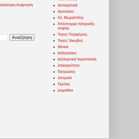
λαιότερη Ανάρτηση
ἀντιαιρετικά
ἁγιολόγιο
Ἀλ. Μωραϊτίδης
Ἀπόσταγμα πατερικῆς
σοφίας
Ἅγιος Πορφύριος
Ἅγιος Ἰάκωβος
ἐθνικὰ
ἐκδηλώσεις
ἐκπληκτικά περιστατικά
ἐπικαιρότητα
Ἐκτρώσεις
ἱστορικά
Ὁμιλίες
ῥωμαίϊκα