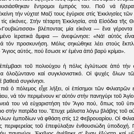
ουσιάσθηκαν ἔντρομοι ἐμπρός του. Ποῦ νά ἤξερα
κείνη τήν νύχτα! Μαζί τους ἐγύρισε στίς Ἐκκλησίες τῶν
τίς εἰκόνες. Στήν τέταρτη Ἐκκλησία, στά Εἰσόδια τῆς Θ
 «Γουβιώτισσα» βλέποντας μία εἰκόνα — ἕνα γέροντα
υμένο ἱερατικά ἄμφια — ἀνεφώνησε: «Νά! αὐτός εἶνα
ά τόν προσκυνήση. Μόλις σηκώθηκε λέει στούς ἔκπλη
 Ἅγιος αὐτός, πού ἔσωσε κι' ἐμένα ἀπό βαρύ κρίμα».
ἐπέμβασι τοῦ πολιούχου ἡ πόλις ἐγλύτωσε ἀπό τήν 
α ὁλοζώντανο καί συγκλονιστικό. Οἱ ψυχές ὅλων τῶ
 βαθειά συγκίνησι.
πιά ὁ πόλεμος εἶχε λήξει, οἱ ἐπίσημοι τῶν Φιλιατρῶν 
ου, νά τόν περιμένουν κι' αὐτόν στήν πανηγύρι τοῦ Ἁγί
ένειά του νά εὐχαριστήση τόν Ἅγιο πού, ὅπως τοῦ ὑπ
ο στήν πατρίδα του. Ἔτυχε μάλιστα λόγω βλάβης τοῦ αὐ
λλων ἐμποδίων νά φθάση στίς 12 Φεβρουαρίου. Οἱ Φιλιατ
τῆς περιφερείας τοῦ ἐπεφύλαξαν ἐνθουσιώδη ὑποδοχή. 
ήν πανηγύρι. Ἐκεῖνος ἀνέβηκε σ' ἕναν ἐξώστη καί μί