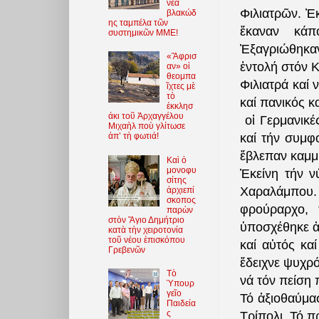
νέα
Φιλιατρῶν. Ἐ
βλακώδ
ης ταμπέλα τῶν
ἔκαναν κάπ
συστημικῶν ΜΜΕ!
Ἐξαγριώθηκαν
«Ἄφρισ
ἐντολή στόν Κ
αν» οἱ
θεομπα
Φιλιατρά καί 
ῖχτες μὲ
τὸ
καί πανικός κ
ἐκκλησ
άκι τοῦ Ἀρχαγγέλου
οἱ Γερμανικέ
Μιχαὴλ ποὺ γλίτωσε
καί τήν συμφ
ἀπ’ τὴ φωτιά!
ἔβλεπαν καμμί
Καὶ ὁ
μονοφυ
Ἐκείνη τήν ν
σίτης
Χαραλάμπου.
ἀρχιεπί
σκοπος
φρούραρχο, 
παρὼν
στὸν Ἅγιο Δημήτριο
ὑποσχέθηκε ἀ
κατὰ τὴν χειροτονία
τοῦ νέου ἐπισκόπου
καί αὐτός κα
Γρεβενῶν
ἔδειχνε ψυχρό
Τὸ
νά τόν πείση 
Ὑπουρ
γεῖο
Τό ἀξιοθαύμα
Παιδεία
ς
Τρίπολι. Τό π