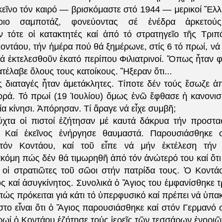
κεῖνο τόν καιρό — βρισκόμαστε στό 1944 — μερικοί Ἕλλ
οιο σαμποτάζ, φονεύοντας σέ ἐνέδρα ἀρκετούς
 τότε οἱ κατακτητές καί ἀπό τό στρατηγεῖο τῆς Τρι
οντάου, τήν ἡμέρα πού θά ξημέρωνε, στίς 6 τό πρωί, νά
νά ἐκτελεσθοῦν ἑκατό περίπου Φιλιατρινοί. Ὅπως ἦταν 
ατέλαβε ὅλους τους κατοίκους. Ἤξεραν ὅτι...
ς διαταγές ἦταν ἀμετάκλητες. Τίποτε δέν τούς ἔσωζε ἀ
ορά. Τό πρωί (19 Ἰουλίου) ὅμως ἐνῶ ἔφθασε ἡ κανονι
α κίνησι. Ἀπόρησαν. Τί ἄραγε νά εἶχε συμβῆ;
ύχτα οἱ πιστοί ἐζήτησαν μέ καυτά δάκρυα τήν προστα
 Καί ἐκεῖνος ἐνήργησε θαυμαστά. Παρουσιάσθηκε 
τόν Κοντάου, καί τοῦ εἶπε νά μήν ἐκτέλεση τήν 
κόμη πώς δέν θά τιμωρηθῆ ἀπό τόν ἀνώτερό του καί ὅτι
ί οἱ στρατιῶτες τοῦ σῶοι στήν πατρίδα τους. Ὁ Κοντά
ς καί ἀσυγκίνητος. Συνολικά ὁ Ἅγιος του ἐμφανίσθηκε τ
πώς πρόκειται γιά κάτι τό ὑπερφυσικό καί πρέπει νά ὑπα
στο εἶναι ὅτι ὁ Ἅγιος παρουσιάσθηκε καί στόν Γερμανό 
ρωί ὁ Κοντάου ἐζήτησε τούς ἱερεῖς τῶν τεσσάρων ἐνορι