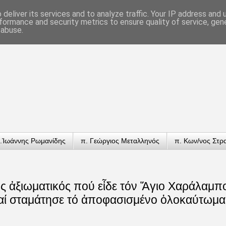
deliver its services and to analyze traffic. Your IP address and
formance and security metrics to ensure quality of service, ge
 abuse.
.Ἰωάννης Ρωμανίδης
π. Γεώργιος Μεταλληνός
π. Κων/νος Στρ
ς ἀξιωματικός πού εἶδε τόν Ἅγιο Χαράλαμπ
καί σταμάτησε τό ἀποφασισμένο ὁλοκαύτωμα