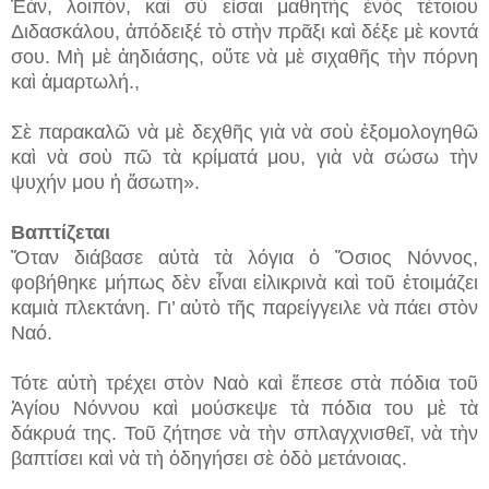
Ἐάν, λοιπόν, καὶ σὺ εἶσαι μαθητὴς ἑνὸς τέτοιου
Διδασκάλου, ἀπόδειξέ τὸ στὴν πρᾶξι καὶ δέξε μὲ κοντά
σου. Μὴ μὲ ἀηδιάσης, οὔτε νὰ μὲ σιχαθῆς τὴν πόρνη
καὶ ἁμαρτωλή.,
Σὲ παρακαλῶ νὰ μὲ δεχθῆς γιὰ νὰ σοὺ ἐξομολογηθῶ
καὶ νὰ σοὺ πῶ τὰ κρίματά μου, γιὰ νὰ σώσω τὴν
ψυχήν μου ἡ ἄσωτη».
Βαπτίζεται
Ὅταν διάβασε αὐτὰ τὰ λόγια ὁ Ὅσιος Νόννος,
φοβήθηκε μήπως δὲν εἶναι εἰλικρινὰ καὶ τοῦ ἑτοιμάζει
καμιὰ πλεκτάνη. Γι’ αὐτὸ τῆς παρείγγειλε νὰ πάει στὸν
Ναό.
Τότε αὐτὴ τρέχει στὸν Ναὸ καὶ ἔπεσε στὰ πόδια τοῦ
Ἁγίου Νόννου καὶ μούσκεψε τὰ πόδια του μὲ τὰ
δάκρυά της. Τοῦ ζήτησε νὰ τὴν σπλαγχνισθεῖ, νὰ τὴν
βαπτίσει καὶ νὰ τὴ ὁδηγήσει σὲ ὁδὸ μετάνοιας.