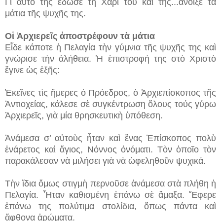
Γὶ αὐτὸ τῆς ἔδωσε τὴ Χάρι του καὶ τῆς...
ἄνοιξε τὰ
μάτια τῆς ψυχῆς της.
Οἱ Ἀρχιερεῖς ἀποστρέφουν τὰ μάτια
Εἶδε κάποτε ἡ Πελαγία τὴν γύμνια τῆς ψυχῆς της καὶ
γνώρισε τὴν ἀλήθεια. Ἡ ἐπιστροφή της στὸ Χριστὸ
ἔγινε ὡς ἑξῆς:
Ἐκεῖνες τὶς ἥμερες ὁ Πρόεδρος, ὁ Ἀρχιεπίσκοπος τῆς
Ἀντιοχείας, κάλεσε σὲ συγκέντρωση ὅλους τούς γύρω
Ἀρχιερεῖς, γιὰ μία θρησκευτικὴ ὑπόθεση.
Ἀνάμεσα σ’ αὐτοὺς ἦταν καὶ ἕνας Ἐπίσκοπος πολὺ
ἐνάρετος καὶ ἅγιος, Νόννος ὀνόματι. Τὸν ὁποῖο τὸν
παρακάλεσαν νὰ μιλήσει γιὰ νὰ ὠφεληθοῦν ψυχικά.
Τὴν ἴδια ὅμως στιγμὴ περνοῦσε ἀνάμεσα στὰ πλήθη ἡ
Πελαγία. Ἦταν καθισμένη ἐπάνω σὲ ἅμαξα. Ἔφερε
ἐπάνω της πολύτιμα στολίδια, ὅπως πάντα καὶ
ἄφθονα ἀρώματα.