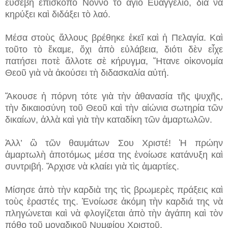
εὐσεβῆ ἐπίσκοπο Νόννο τὸ ἅγιο Εὐαγγέλιο, διὰ νὰ
κηρύξει καὶ διδάξει τὸ λαό.
Μέσα στοὺς ἄλλους βρέθηκε ἐκεῖ καὶ ἡ Πελαγία. Καὶ
τοῦτο τὸ ἔκαμε, ὄχι ἀπὸ εὐλάβεια, διότι δὲν εἶχε
πατήσει ποτὲ ἄλλοτε σὲ κήρυγμα, Ἤτανε οἰκονομία
Θεοῦ γιὰ νὰ ἀκούσει τὴ διδασκαλία αὐτή.
Ἄκουσε ἡ πόρνη τότε γιὰ τὴν ἀθανασία τῆς ψυχῆς,
τὴν δικαιοσύνη τοῦ Θεοῦ καὶ τὴν αἰώνια σωτηρία τῶν
δικαίων, ἀλλὰ καὶ γιὰ τὴν καταδίκη τῶν ἁμαρτωλῶν.
Ἀλλ’ ὢ τῶν θαυμάτων Σου Χριστέ! Ἡ πρώην
ἁμαρτωλὴ ἀποτόμως μέσα της ἐνοίωσε κατάνυξη καὶ
συντριβή. Ἄρχισε νὰ κλαίει γιὰ τὶς ἁμαρτίες.
Μίσησε ἀπὸ τὴν καρδιὰ της τὶς βρωμερὲς πράξεις καὶ
τοὺς ἐραστές της. Ἐνοίωσε ἀκόμη τὴν καρδιά της νὰ
πληγώνεται καὶ νὰ φλογίζεται ἀπὸ τὴν ἀγάπη καὶ τὸν
πόθο τοῦ μοναδικοῦ Νυμφίου Χριστοῦ.