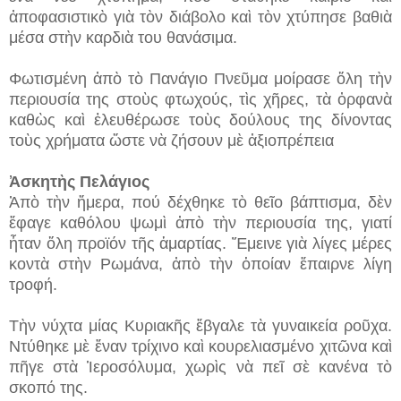
ἀποφασιστικὸ γιὰ τὸν διάβολο καὶ τὸν χτύπησε βαθιὰ
μέσα στὴν καρδιὰ του θανάσιμα.
Φωτισμένη ἀπὸ τὸ Πανάγιο Πνεῦμα μοίρασε ὅλη τὴν
περιουσία της στοὺς φτωχούς, τὶς χῆρες, τὰ ὀρφανὰ
καθὼς καὶ ἐλευθέρωσε τοὺς δούλους της δίνοντας
τοὺς χρήματα ὥστε νὰ ζήσουν μὲ ἀξιοπρέπεια
Ἀσκητὴς Πελάγιος
Ἀπὸ τὴν ἥμερα, πού δέχθηκε τὸ θεῖο βάπτισμα, δὲν
ἔφαγε καθόλου ψωμὶ ἀπὸ τὴν περιουσία της, γιατί
ἦταν ὅλη προϊόν τῆς ἁμαρτίας. Ἔμεινε γιὰ λίγες μέρες
κοντὰ στὴν Ρωμάνα, ἀπὸ τὴν ὁποίαν ἔπαιρνε λίγη
τροφή.
Τὴν νύχτα μίας Κυριακῆς ἔβγαλε τὰ γυναικεία ροῦχα.
Ντύθηκε μὲ ἕναν τρίχινο καὶ κουρελιασμένο χιτῶνα καὶ
πῆγε στὰ Ἱεροσόλυμα, χωρὶς νὰ πεῖ σὲ κανένα τὸ
σκοπό της.