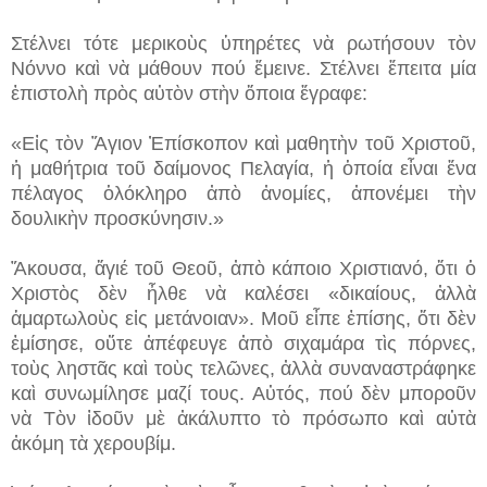
Στέλνει τότε μερικοὺς ὑπηρέτες νὰ ρωτήσουν τὸν
Νόννο καὶ νὰ μάθουν πού ἔμεινε. Στέλνει ἔπειτα μία
ἐπιστολὴ πρὸς αὐτὸν στὴν ὅποια ἔγραφε:
«Εἰς τὸν Ἅγιον Ἐπίσκοπον καὶ μαθητὴν τοῦ Χριστοῦ,
ἡ μαθήτρια τοῦ δαίμονος Πελαγία, ἡ ὁποία εἶναι ἕνα
πέλαγος ὁλόκληρο ἀπὸ ἀνομίες, ἀπονέμει τὴν
δουλικὴν προσκύνησιν.»
Ἄκουσα, ἅγιέ τοῦ Θεοῦ, ἀπὸ κάποιο Χριστιανό, ὅτι ὁ
Χριστὸς δὲν ἦλθε νὰ καλέσει «δικαίους, ἀλλὰ
ἁμαρτωλοὺς εἰς μετάνοιαν». Μοῦ εἶπε ἐπίσης, ὅτι δὲν
ἐμίσησε, οὔτε ἀπέφευγε ἀπὸ σιχαμάρα τὶς πόρνες,
τοὺς ληστᾶς καὶ τοὺς τελῶνες, ἀλλὰ συναναστράφηκε
καὶ συνωμίλησε μαζί τους. Αὐτός, πού δὲν μποροῦν
νὰ Τὸν ἰδοῦν μὲ ἀκάλυπτο τὸ πρόσωπο καὶ αὐτὰ
ἀκόμη τὰ χερουβίμ.