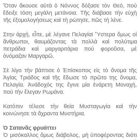
Ὅταν ἄκουσε αὐτὰ ὁ Νόννος δόξασε τὸν Θεό, πού
ἔδειξε τόση μεγάλη μετάνοια. Τῆς διάβασε τὴν εὐχὴ
τῆς ἐξομολογήσεως καὶ τὴ ρώτησε, πῶς τὴ λένε.
Στην ἀρχή, εἶπε, μὲ λέγανε ΠελαγίαΙ Ὕστερα ὅμως οἱ
ἄνθρωποι, θαυμάζοντας τὰ πολλὰ καὶ πολύτιμα
πετράδια καὶ μαργαριτάρια πού φοροῦσα, μὲ
ὀνόμαζαν Μαργαρῶ.
Σὲ λίγο τὴν βάπτισε ὁ Ἐπίσκοπος εἰς τὸ ὄνομα τῆς
Ἁγίας Τριάδος καὶ τῆς ἔδωσε τὸ πρῶτο της ὄνομα,
Πελαγία. Ἀνάδοχός της ἔγινε μία ἐνάρετη Μοναχή,
πού τὴν ἔλεγαν Ρωμάνα.
Κατόπιν τέλεσε τὴν θεία Μυσταγωγία καὶ τὴν
κοινώνησε τὰ ἄχραντα Μυστήρια.
Ὁ Σατανᾶς φρυάττει
Ὁ μισόκαλλος ὅμως διάβολος, μὴ ὑποφέροντας διότι