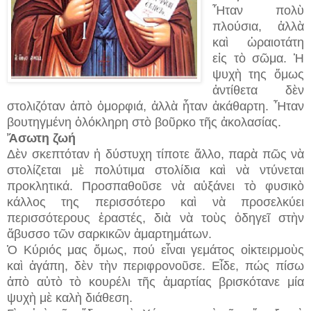
Ἦταν πολὺ
πλούσια, ἀλλὰ
καὶ ὡραιοτάτη
εἰς τὸ σῶμα. Ἡ
ψυχὴ της ὅμως
ἀντίθετα δὲν
στολιζόταν ἀπὸ ὀμορφιά, ἀλλὰ ἦταν ἀκάθαρτη. Ἦταν
βουτηγμένη ὁλόκληρη στὸ βοῦρκο τῆς ἀκολασίας.
Ἄσωτη ζωή
Δὲν σκεπτόταν ἡ δύστυχη τίποτε ἄλλο, παρὰ πῶς νὰ
στολίζεται μὲ πολύτιμα στολίδια καὶ νὰ ντύνεται
προκλητικά. Προσπαθοῦσε νὰ αὐξάνει τὸ φυσικὸ
κάλλος της περισσότερο καὶ νὰ προσελκύει
περισσότερους ἐραστές, διὰ νὰ τοὺς ὁδηγεῖ στὴν
ἄβυσσο τῶν σαρκικῶν ἁμαρτημάτων.
Ὁ Κύριός μας ὅμως, πού εἶναι γεμάτος οἰκτειρμοὺς
καὶ ἀγάπη, δὲν τὴν περιφρονοῦσε. Εἶδε, πώς πίσω
ἀπὸ αὐτὸ τὸ κουρέλι τῆς ἁμαρτίας βρισκότανε μία
ψυχὴ μὲ καλὴ διάθεση.