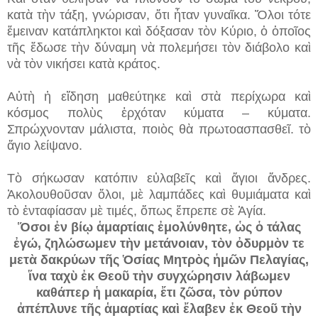
κατὰ τὴν τάξη, γνώρισαν, ὅτι ἦταν γυναῖκα. Ὅλοι τότε
ἔμειναν κατάπληκτοι καὶ δόξασαν τὸν Κύριο, ὁ ὁποῖος
τῆς ἔδωσε τὴν δύναμη νὰ πολεμήσει τὸν διάβολο καὶ
νὰ τὸν νικήσει κατὰ κράτος.
Αὐτὴ ἡ εἴδηση μαθεύτηκε καὶ στὰ περίχωρα καὶ
κόσμος πολὺς ἐρχόταν κύματα – κύματα.
Σπρώχνονταν μάλιστα, ποιὸς θὰ πρωτοασπασθεῖ. τὸ
ἅγιο λείψανο.
Τὸ σήκωσαν κατόπιν εὐλαβεῖς καὶ ἅγιοι ἄνδρες.
Ἀκολουθοῦσαν ὅλοι, μὲ λαμπάδες καὶ θυμιάματα καὶ
τὸ ἐνταφίασαν μὲ τιμές, ὅπως ἔπρεπε σὲ Ἁγία.
Ὅσοι ἐν βίῳ ἁμαρτίαις ἐμολύνθητε, ὡς ὁ τάλας
ἐγώ, ζηλώσωμεν τὴν μετάνοιαν, τὸν ὀδυρμὸν τε
μετὰ δακρύων τῆς Ὁσίας Μητρὸς ἡμῶν Πελαγίας,
ἵνα ταχὺ ἐκ Θεοῦ τὴν συγχώρησιν λάβωμεν
καθάπερ ἡ μακαρία, ἔτι ζῶσα, τὸν ρύπον
ἀπέπλυνε τῆς ἁμαρτίας καὶ ἔλαβεν ἐκ Θεοῦ τὴν