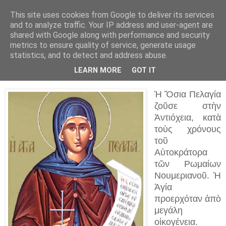
This site uses cookies from Google to deliver its services
and to analyze traffic. Your IP address and user-agent are
shared with Google along with performance and security
▼
metrics to ensure quality of service, generate usage
statistics, and to detect and address abuse.
8 Οκτ 2023
Ἡ Ὁσία Πελαγία (8 Ὀκτωβρίου †)
LEARN MORE
GOT IT
Ἡ Ὅσια Πελαγία
ζοῦσε στὴν
Ἀντιόχεια, κατὰ
τοὺς χρόνους
τοῦ
Αὐτοκράτορα
τῶν Ρωμαίων
Νουμεριανοῦ. Ἡ
Ἁγία
προερχόταν ἀπὸ
μεγάλη
οἰκογένεια.