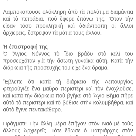
Λαμποκοποῦσε ὁλόκληρη ἀπὸ τὰ πολύτιμα διαμάντια
καὶ τὰ πετράδια, πού ἔφερε ἐπάνω της. Ὅταν τὴν
εἶδαν τόσο προκλητικὴ καὶ ἀδιάντροπη οἱ ἄλλοι
ἀρχιερεῖς, ἔστρεψαν τὰ μάτια τους ἀλλοῦ.
Ἡ ἐπιστροφή της
Ὁ Ἅγιος Νόννος τὸ ἴδιο βράδυ στὸ κελὶ του
προσευχόταν γιὰ τὴν ἄσωτη γυναῖκα αὐτή. Κατὰ τὴν
διάρκεια τῆς προσευχῆς του εἶχε ἕνα ὅραμα.
Ἔβλεπε ὅτι κατὰ τὴ διάρκεια τῆς Λειτουργίας
φτερούγιζε ἕνα μαῦρο περιστέρι καὶ τὸν ἐνοχλοῦσε,
καὶ κατὰ τὴν διάρκεια ποὺ βγῆκε στὸ Ἅγιο Βῆμα πῆρε
αὐτὸ τὸ περιστέρι καὶ τὸ βύθισε στὴν κολυμβήθρα, καὶ
αὐτὸ ἔγινε πεντακάθαρο.
Πράγματι! Τὴν ἄλλη μέρα ἐπῆγαν στὸν Ναὸ μὲ τοὺς
ἄλλους Ἀρχιερεῖς. Τότε ἔδωσε ὁ Πατριάρχης στὸν