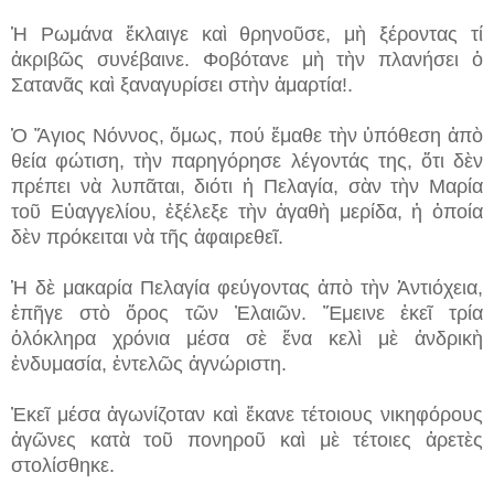
Ἡ Ρωμάνα ἔκλαιγε καὶ θρηνοῦσε, μὴ ξέροντας τί
ἀκριβῶς συνέβαινε. Φοβότανε μὴ τὴν πλανήσει ὁ
Σατανᾶς καὶ ξαναγυρίσει στὴν ἁμαρτία!.
Ὁ Ἅγιος Νόννος, ὅμως, πού ἔμαθε τὴν ὑπόθεση ἀπὸ
θεία φώτιση, τὴν παρηγόρησε λέγοντάς της, ὅτι δὲν
πρέπει νὰ λυπᾶται, διότι ἡ Πελαγία, σὰν τὴν Μαρία
τοῦ Εὐαγγελίου, ἐξέλεξε τὴν ἀγαθὴ μερίδα, ἡ ὁποία
δὲν πρόκειται νὰ τῆς ἀφαιρεθεῖ.
Ἡ δὲ μακαρία Πελαγία φεύγοντας ἀπὸ τὴν Ἀντιόχεια,
ἐπῆγε στὸ ὅρος τῶν Ἐλαιῶν. Ἔμεινε ἐκεῖ τρία
ὁλόκληρα χρόνια μέσα σὲ ἕνα κελὶ μὲ ἀνδρικὴ
ἐνδυμασία, ἐντελῶς ἀγνώριστη.
Ἐκεῖ μέσα ἀγωνίζοταν καὶ ἔκανε τέτοιους νικηφόρους
ἀγῶνες κατὰ τοῦ πονηροῦ καὶ μὲ τέτοιες ἀρετὲς
στολίσθηκε.