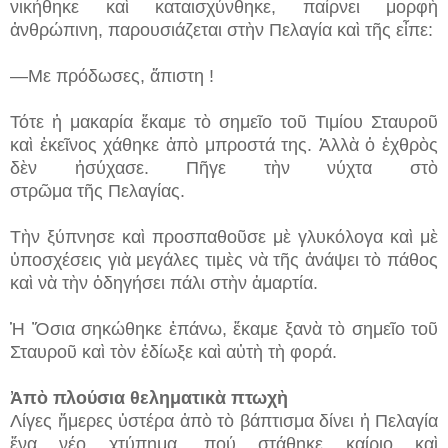
νικήθηκε καὶ καταισχύνθηκε, παίρνει μορφὴ
ἀνθρώπινη, παρουσιάζεται στὴν Πελαγία καὶ τῆς εἶπε:
—Με πρόδωσες, ἄπιστη !
Τότε ἡ μακαρία ἔκαμε τὸ σημεῖο τοῦ Τιμίου Σταυροῦ
καὶ ἐκεῖνος χάθηκε ἀπὸ μπροστά της. Ἀλλὰ ὁ ἐχθρὸς
δὲν ἡσύχασε. Πῆγε τὴν νύχτα στὸ
στρῶμα τῆς Πελαγίας.
Τὴν ξύπνησε καὶ προσπαθοῦσε μὲ γλυκόλογα καὶ μὲ
ὑποσχέσεις γιὰ μεγάλες τιμὲς νὰ τῆς ἀνάψει τὸ πάθος
καὶ νὰ τὴν ὁδηγήσει πάλι στὴν ἁμαρτία.
Ἡ Ὅσια σηκώθηκε ἐπάνω, ἔκαμε ξανὰ τὸ σημεῖο τοῦ
Σταυροῦ καὶ τὸν ἐδίωξε καὶ αὐτὴ τὴ φορά.
Ἀπὸ πλούσια θεληματικὰ πτωχὴ
Λίγες ἥμερες ὑστέρα ἀπὸ τὸ βάπτισμα δίνει ἡ Πελαγία
ἕνα νέο χτύπημα, πού στάθηκε καίριο καὶ