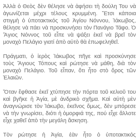
Ἀλλὰ ὁ Θεὸς δὲν θέλησε νὰ ἀφήσει τὴ δούλη Του νὰ
ἀγωνίζεται μέχρι τέλους κρυμμένη. Ἔτσι κάποια
στιγμὴ ὁ ὑποτακτικός τοῦ Ἁγίου Νόννου, Ἰάκωβος,
θέλησε νὰ πάει νὰ προσκυνήσει τὸν Πανάγιο Τάφο. Ὁ
Ἅγιος Νόννος τοῦ εἶπε νὰ ψάξει ἐκεῖ νὰ βρεῖ τὸν
μοναχὸ Πελάγιο γιατί ἀπὸ αὐτὸ θὰ ἐπωφεληθεῖ.
Πράγματι, ὁ ἱερὸς Ἰάκωβος πῆγε καὶ προσκύνησε
τοὺς Ἅγιους Τόπους καὶ ρώτησε νὰ μάθη, διὰ τὸν
μοναχὸ Πελάγιο. Τοῦ εἶπαν, ὅτι ἦτο στὸ ὅρος τῶν
Ἐλαιῶν.
Ὅταν ἔφθασε ἐκεῖ χτύπησε τὴν πόρτα τοῦ κελιοῦ του
καὶ βγῆκε ἡ Ἁγία, μὲ ἀνδρικὸ σχῆμα. Καὶ αὐτὴ μὲν
ἀναγνώρισε τὸν Ἰάκωβο, ἐκεῖνος ὅμως, δὲν μπόρεσε
νὰ τὴν γνωρίσει, διότι ἡ ὀμορφιά της, πού εἶχε ἄλλοτε
εἶχε χαθεῖ ἀπὸ τὴν μεγάλη ἄσκηση.
Τὸν ρώτησε ἡ Ἁγία, ἐὰν ἦτο ὁ ὑποτακτικός