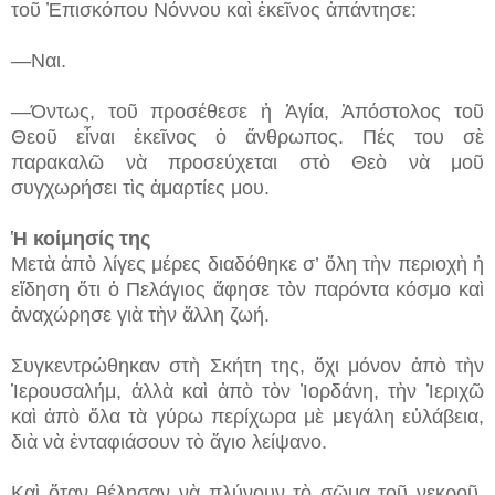
τοῦ Ἐπισκόπου Νόννου καὶ ἐκεῖνος ἀπάντησε:
—Ναι.
—Όντως, τοῦ προσέθεσε ἡ Ἁγία, Ἀπόστολος τοῦ
Θεοῦ εἶναι ἐκεῖνος ὁ ἄνθρωπος. Πές του σὲ
παρακαλῶ νὰ προσεύχεται στὸ Θεὸ νὰ μοῦ
συγχωρήσει τὶς ἁμαρτίες μου.
Ἡ κοίμησίς της
Μετὰ ἀπὸ λίγες μέρες διαδόθηκε σ’ ὅλη τὴν περιοχὴ ἡ
εἴδηση ὅτι ὁ Πελάγιος ἄφησε τὸν παρόντα κόσμο καὶ
ἀναχώρησε γιὰ τὴν ἄλλη ζωή.
Συγκεντρώθηκαν στὴ Σκήτη της, ὄχι μόνον ἀπὸ τὴν
Ἱερουσαλήμ, ἀλλὰ καὶ ἀπὸ τὸν Ἰορδάνη, τὴν Ἱεριχῶ
καὶ ἀπὸ ὅλα τὰ γύρω περίχωρα μὲ μεγάλη εὐλάβεια,
διὰ νὰ ἐνταφιάσουν τὸ ἅγιο λείψανο.
Καὶ ὅταν θέλησαν νὰ πλύνουν τὸ σῶμα τοῦ νεκροῦ,