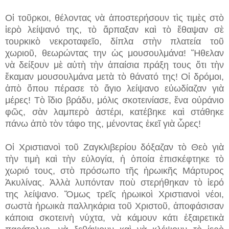
Οἱ τοῦρκοι, θέλοντας νὰ ἀποστερήσουν τὶς τιμὲς στὸ
ἱερὸ λείψανό της, τὸ ἅρπαξαν καὶ τὸ ἔθαψαν σὲ
τουρκικὸ νεκροταφεῖο, δίπλα στὴν πλατεία τοῦ
χωριοῦ, θεωρώντας την ὡς μουσουλμάνα! Ἤθελαν
νὰ δείξουν μὲ αὐτὴ τὴν ἀπαίσια πράξη τους ὅτι τὴν
ἔκαμαν μουσουλμάνα μετὰ τὸ θάνατό της! Οἱ δρόμοι,
ἀπὸ ὅπου πέρασε τὸ ἅγιο λείψανο εὐωδίαζαν γιὰ
μέρες! Τὸ ἴδιο βράδυ, μόλις σκοτεινίασε, ἕνα οὐράνιο
φῶς, σὰν λαμπερὸ ἀστέρι, κατέβηκε καὶ στάθηκε
πάνω ἀπὸ τὸν τάφο της, μένοντας ἐκεῖ γιὰ ὧρες!
Οἱ Χριστιανοὶ τοῦ Ζαγκλιβερίου δόξαζαν τὸ Θεὸ γιὰ
τὴν τιμὴ καὶ τὴν εὐλογία, ἡ ὁποία ἐπισκέφτηκε τὸ
χωριό τους, στὸ πρόσωπο τῆς ἡρωικῆς Μάρτυρος
Ἀκυλίνας. Ἀλλὰ λυπόνταν ποὺ στερήθηκαν τὸ ἱερό
της λείψανο. Ὅμως τρεῖς ἡρωικοὶ Χριστιανοὶ νέοι,
σωστὰ ἡρωικὰ παλληκάρια τοῦ Χριστοῦ, ἀποφάσισαν
κάποια σκοτεινὴ νύχτα, νὰ κάμουν κάτι ἐξαιρετικὰ