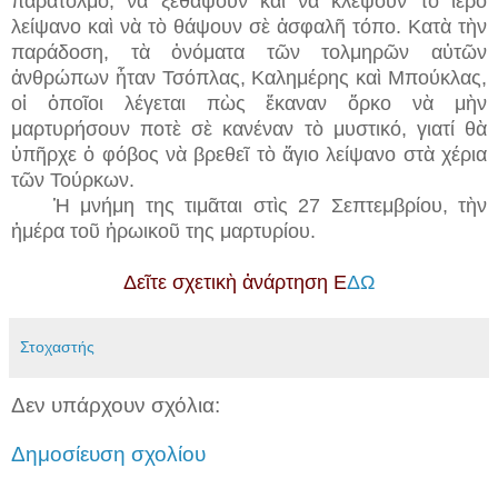
παράτολμο, νὰ ξεθάψουν καὶ νὰ κλέψουν τὸ ἱερὸ
λείψανο καὶ νὰ τὸ θάψουν σὲ ἀσφαλῆ τόπο. Κατὰ τὴν
παράδοση, τὰ ὀνόματα τῶν τολμηρῶν αὐτῶν
ἀνθρώπων ἦταν Τσόπλας, Καλημέρης καὶ Μπούκλας,
οἱ ὁποῖοι λέγεται πὼς ἔκαναν ὅρκο νὰ μὴν
μαρτυρήσουν ποτὲ σὲ κανέναν τὸ μυστικό, γιατί θὰ
ὑπῆρχε ὁ φόβος νὰ βρεθεῖ τὸ ἅγιο λείψανο στὰ χέρια
τῶν Τούρκων.
Ἡ μνήμη της τιμᾶται στὶς 27 Σεπτεμβρίου, τὴν
ἡμέρα τοῦ ἡρωικοῦ της μαρτυρίου.
Δεῖτε σχετικὴ ἀνάρτηση Ε
ΔΩ
Στοχαστής
Δεν υπάρχουν σχόλια:
Δημοσίευση σχολίου