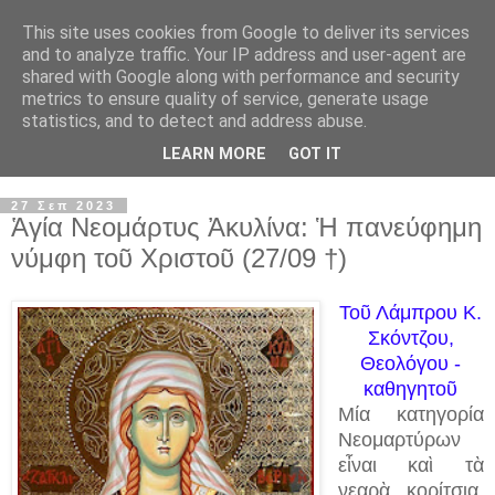
This site uses cookies from Google to deliver its services
and to analyze traffic. Your IP address and user-agent are
shared with Google along with performance and security
metrics to ensure quality of service, generate usage
statistics, and to detect and address abuse.
LEARN MORE
GOT IT
▼
27 Σεπ 2023
Ἁγία Νεομάρτυς Ἀκυλίνα: Ἡ πανεύφημη
νύμφη τοῦ Χριστοῦ (27/09 †)
Τοῦ Λάμπρου Κ.
Σκόντζου,
Θεολόγου -
καθηγητοῦ
Μία κατηγορία
Νεομαρτύρων
εἶναι καὶ τὰ
νεαρὰ κορίτσια,