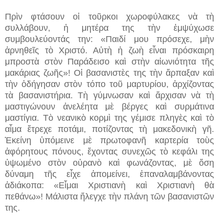
Πρὶν φτάσουν οἱ τοῦρκοι χωροφύλακες νὰ τὴ
συλλάβουν, ἡ μητέρα της τὴν ἐμψύχωσε
συμβουλεύοντάς την: «Παιδί μου πρόσεχε, μὴν
ἀρνηθεῖς τὸ Χριστό. Αὐτὴ ἡ ζωὴ εἶναι πρόσκαιρη
μπροστὰ στὸν Παράδεισο καὶ στὴν αἰωνιότητα τῆς
μακάριας ζωῆς»! Οἱ βασανιστὲς της τὴν ἅρπαξαν καὶ
τὴν ὁδήγησαν στὸν τόπο τοῦ μαρτυρίου, ἀρχίζοντας
τὰ βασανιστήρια. Τὴ γύμνωσαν καὶ ἄρχισαν νὰ τὴ
μαστιγώνουν ἀνελέητα μὲ βέργες καὶ συρμάτινα
μαστίγια. Τὸ νεανικὸ κορμὶ της γέμισε πληγὲς καὶ τὸ
αἷμα ἔτρεχε ποτάμι, ποτίζοντας τὴ μακεδονικὴ γῆ.
Ἐκείνη ὑπόμεινε μὲ πρωτοφανῆ καρτερία τοὺς
ἀφόρητους πόνους, ἔχοντας συνεχῶς τὸ κεφάλι της
ὑψωμένο στὸν οὐρανὸ καὶ φωνάζοντας, μὲ ὅση
δύναμη τῆς εἶχε ἀπομείνει, ἐπαναλαμβάνοντας
ἀδιάκοπα: «Εἶμαι Χριστιανὴ καὶ Χριστιανὴ θὰ
πεθάνω»! Μάλιστα ἤλεγχε τὴν πλάνη τῶν βασανιστῶν
της.