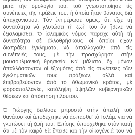
μετὰ τὴν ὁμολογία του, τοῦ γνωστοποίησε τὶς
συνέπειες τῆς πράξεις του, ἡ ὁποία ἦταν θάνατος διὰ
ἀπαγχονισμοῦ. Τὸν ἐνημέρωσε ὅμως, ὅτι εἶχε τὴ
δυνατότητα νὰ γλυτώσει τὴ ζωὴ του ἂν ἤθελε νὰ
ἐξισλαμισθεῖ. Ὁ ἰσλαμικὸς νόμος παρεῖχε αὐτὴ τὴ
δυνατότητα σὲ ἀλλοθρήσκους οἱ ὁποῖοι εἶχαν
διαπράξει ἐγκλήματα, νὰ ἀπαλλαγοῦν ἀπὸ τὶς
συνέπειές τους, μὲ τὴν προσχώρηση στὴν
μουσουλμανικὴ θρησκεία. Καὶ μάλιστα, ὄχι μόνον
ἀπαλλάσσονταν οἱ ἐξωμότες ἀπὸ τὶς συνέπειες τῶν
ἐγκληματικῶν τους πράξεων, ἀλλὰ καὶ
ἐπιβραβεύονταν ἀπὸ τὸ ὀθωμανικὸ κράτος, μὲ
φοροαπαλλαγές, κατάληψη ὑψηλῶν κυβερνητικῶν
θέσεων καὶ ἀπόκτηση πλούτου.
Ὁ Γιώργης δειλίασε μπροστὰ στὴν ἀπειλὴ τοῦ
θανάτου καὶ ἀποδέχτηκε νὰ ἀσπασθεῖ τὸ Ἰσλάμ, γιὰ νὰ
γλυτώσει τὴ ζωή του. Ἐπίσης ὑποσχέθηκε στὸν κατὴ
ὅτι μὲ τὸν καιρὸ θὰ ἔπειθε καὶ τὴν οἰκογένειά του νὰ