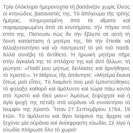
Τρία ὁλόκληρα ἡμερονύχτια τὴ βασάνιζαν χωρὶς ἔλεος
οἱ κτηνώδεις βασανιστές της. Τὸ ἀπόγευμα τῆς τρίτης
ἡμέρας, πλημυρισμένη ἀπὸ τὰ αἵματα καὶ
παραμορφωμένη ἀπὸ τὰ κτυπήματα, τὴν πῆγαν στὸ
σπίτι της. Πίστευαν πὼς ἂν τὴν ἔβλεπε σὲ αὐτὴ τὴ
δεινὴ κατάσταση ἡ μητέρα της, θὰ τὴν ἔπειθε νὰ
ἀλλαξοπιστήσει καὶ νὰ παντρευτεῖ τὸ γιὸ τοῦ πασᾶ.
Ἀλλὰ συνέβη τὸ ἀντίθετο. Ἡ ἡρωικὴ μητέρα πῆρε
στὴν ἀγκαλιὰ της τὸ σπλάχνο της καὶ ἀντὶ ἄλλων, τὴ
ρώτησε: «Παιδί μου μήπως δειλίασες καὶ ἀρνήθηκες
τὸ Χριστό;». Ἡ Μάρτυς τῆς ἀπάντησε: «Μητέρα ἔκανα
ὅπως μοῦ εἶπες. Τὸ διαμάντι πού μοῦ ἐμπιστεύθηκες
τὸ φύλαξα καθαρὸ καὶ ἀμόλυντο καὶ τώρα πάω κοντὰ
στὸ Χριστὸ καὶ Θεό μου»! Ἀμέσως ξεψύχησε καὶ ἡ
ἁγία ψυχὴ της πέταξε στὰ οὐράνια νὰ συναντήσει τὸ
Νυμφίο της Χριστό. Ἦταν 27 Σεπτεμβρίου 1764, 19
ἐτῶν. Τὸ ἀμόλυντο καὶ ἅγιο λείψανό της ἄρχισε νὰ
ξεχύνει μία οὐράνια καὶ ἀνέκφραστη εὐωδία. Σὲ λίγο ἡ
εὐωδία πλήρωσε ὅλο τὸ χωριό!