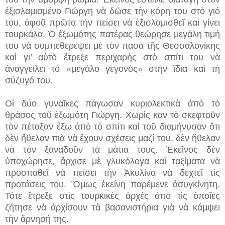
ἐξισλαμισμένο Γιώργη νὰ δῶσε τὴν κόρη του στὸ γιό
του, ἀφοῦ πρῶτα τὴν πείσει νὰ ἐξισλαμισθεῖ καὶ γίνει
τουρκάλα. Ὁ ἐξωμότης πατέρας θεώρησε μεγάλη τιμή
του νὰ συμπεθερέψει μὲ τὸν πασὰ τῆς Θεσσαλονίκης
καὶ γι’ αὐτὸ ἔτρεξε περιχαρὴς στὸ σπίτι του νὰ
ἀναγγείλει τὸ «μεγάλο γεγονὸς» στὴν ἴδια καὶ τὴ
σύζυγό του.
Οἱ δύο γυναῖκες πάγωσαν κυριολεκτικὰ ἀπὸ τὸ
θράσος τοῦ ἐξωμότη Γιώργη. Χωρὶς καν τὸ σκεφτοῦν
τὸν πέταξαν ἔξω ἀπὸ τὸ σπίτι καὶ τοῦ διαμήνυσαν ὅτι
δὲν ἤθελαν πιὰ νὰ ἔχουν σχέσεις μαζί του, δὲν ἤθελαν
νὰ τὸν ξαναδοῦν τὰ μάτια τους. Ἐκεῖνος δὲν
ὑποχώρησε, ἄρχισε μὲ γλυκόλογα καὶ ταξίματα νὰ
προσπαθεῖ νὰ πείσει τὴν Ἀκυλίνα νὰ δεχτεῖ τὶς
προτάσεις του. Ὅμως ἐκείνη παρέμενε ἀσυγκίνητη.
Τότε ἔτρεξε στὶς τουρκικὲς ἀρχές ἀπὸ τὶς ὁποῖες
ζήτησε νὰ ἀρχίσουν τὰ βασανιστήρια γιὰ νὰ κάμψει
τὴν ἄρνησή της.