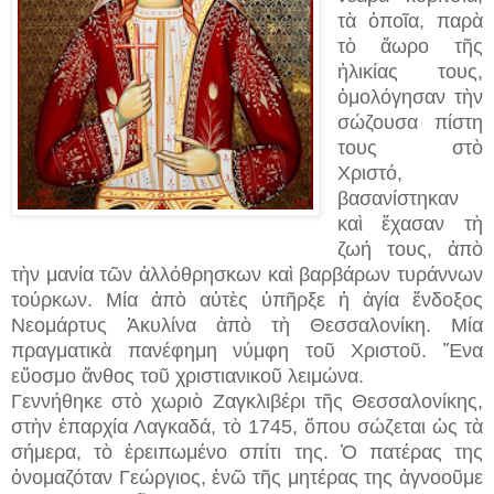
τὰ ὁποῖα, παρὰ
τὸ ἄωρο τῆς
ἡλικίας τους,
ὁμολόγησαν τὴν
σώζουσα πίστη
τους στὸ
Χριστό,
βασανίστηκαν
καὶ ἔχασαν τὴ
ζωή τους, ἀπὸ
τὴν μανία τῶν ἀλλόθρησκων καὶ βαρβάρων τυράννων
τούρκων. Μία ἀπὸ αὐτὲς ὑπῆρξε ἡ ἁγία ἔνδοξος
Νεομάρτυς Ἀκυλίνα ἀπὸ τὴ Θεσσαλονίκη. Μία
πραγματικὰ πανέφημη νύμφη τοῦ Χριστοῦ. Ἕνα
εὔοσμο ἄνθος τοῦ χριστιανικοῦ λειμώνα.
Γεννήθηκε στὸ χωριὸ Ζαγκλιβέρι τῆς Θεσσαλονίκης,
στὴν ἐπαρχία Λαγκαδά, τὸ 1745, ὅπου σώζεται ὡς τὰ
σήμερα, τὸ ἐρειπωμένο σπίτι της. Ὁ πατέρας της
ὀνομαζόταν Γεώργιος, ἐνῶ τῆς μητέρας της ἀγνοοῦμε