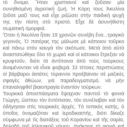
τὸ ὄνομα. Ἦταν χριστιανοὶ καὶ ζοῦσαν μία
συνηθισμένη ἀγροτικὴ ζωή. Ἡ Κόρη τους Ἀκυλίνα
ζοῦσε μαζί τους καὶ εἶχε ριζώσει στὴν παιδικὴ ψυχὴ
της τὴν πίστη στὸ Χριστό. Εἶχε δὲ ἀσυνήθιστη
σωματικὴ ὀμορφιά.
Ὅταν ἡ Ἀκυλίνα ἦταν 19 χρονῶν συνέβη ἕνα...
τραγικὸ
γεγονός. Ὁ πατέρας της μάλωσε μὲ κάποιον τοῦρκο
καὶ πάνω στὸν καυγὰ τὸν σκότωσε. Μετὰ ἀπὸ αὐτὸ
ἀναστατώθηκε ὅλο τὸ χωριὸ καὶ οἱ κάτοικοι ἔτρεξαν νὰ
κρυφτοῦν, διότι τὰ ἀντίποινα ἀπὸ τοὺς τούρκους
ἀναμένονταν νὰ εἶναι φοβερά. Σὲ τέτοιες περιπτώσεις
οἱ βάρβαροι ἀσιάτες τύραννοι προέβαιναν σὲ μαζικὲς
σφαγὲς ἀθώων, γιὰ παραδειγματισμό, νὰ μὴν
ἐπαναληφθεῖ βιαιοπραγία ἐναντίον τούρκων.
Τουρκικὰ ἀποσπάσματα ἔψαχναν παντοῦ τὸ φονιὰ
Γιώργη, ὥσπου τὸν ἐντόπισαν, τὸν
συνέλαβαν καὶ τὸν
ὁδήγησαν στὶς τουρκικὲς ἀρχές. Τὸ τοπικὸς κατής, ὁ
ὁποῖος ὀνομαζόταν καὶ ἱεροδικαστής, διότι δίκαζε
σύμφωνα μὲ τὶς διατάξεις τοῦ Κορανίου καὶ τῆς σαρία,
δηλαδὴ τοῦ ἰσλαμικοῦ νόμου, ἀνάκρινε τὸ φονιὰ καὶ