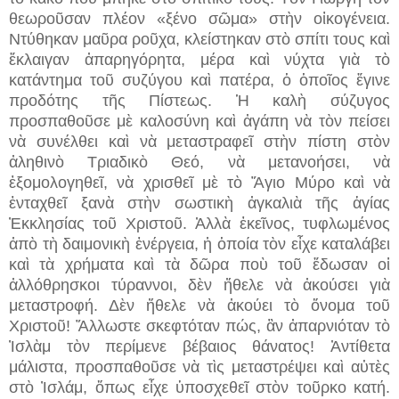
θεωροῦσαν πλέον «ξένο σῶμα» στὴν οἰκογένεια.
Ντύθηκαν μαῦρα ροῦχα, κλείστηκαν στὸ σπίτι τους καὶ
ἔκλαιγαν ἀπαρηγόρητα, μέρα καὶ νύχτα γιὰ τὸ
κατάντημα τοῦ συζύγου καὶ πατέρα, ὁ ὁποῖος ἔγινε
προδότης τῆς Πίστεως. Ἡ καλὴ σύζυγος
προσπαθοῦσε μὲ καλοσύνη καὶ ἀγάπη νὰ τὸν πείσει
νὰ συνέλθει καὶ νὰ μεταστραφεῖ στὴν πίστη στὸν
ἀληθινὸ Τριαδικὸ Θεό, νὰ μετανοήσει, νὰ
ἐξομολογηθεῖ, νὰ χρισθεῖ μὲ τὸ Ἅγιο Μύρο καὶ νὰ
ἐνταχθεῖ ξανὰ στὴν σωστικὴ ἀγκαλιὰ τῆς ἁγίας
Ἐκκλησίας τοῦ Χριστοῦ. Ἀλλὰ ἐκεῖνος, τυφλωμένος
ἀπὸ τὴ δαιμονικὴ ἐνέργεια, ἡ ὁποία τὸν εἶχε καταλάβει
καὶ τὰ χρήματα καὶ τὰ δῶρα ποὺ τοῦ ἔδωσαν οἱ
ἀλλόθρησκοι τύραννοι, δὲν ἤθελε νὰ ἀκούσει γιὰ
μεταστροφή. Δὲν ἤθελε νὰ ἀκούει τὸ ὄνομα τοῦ
Χριστοῦ! Ἄλλωστε σκεφτόταν πώς, ἂν ἀπαρνιόταν τὸ
Ἰσλὰμ τὸν περίμενε βέβαιος θάνατος! Ἀντίθετα
μάλιστα, προσπαθοῦσε νὰ τὶς μεταστρέψει καὶ αὐτὲς
στὸ Ἰσλάμ, ὅπως εἶχε ὑποσχεθεῖ στὸν τοῦρκο κατή.