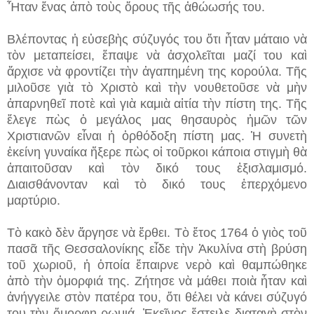
Ἦταν ἕνας ἀπὸ τοὺς ὅρους τῆς ἀθώωσής του.
Βλέποντας ἡ εὐσεβὴς σύζυγός του ὅτι ἦταν μάταιο νὰ
τὸν μεταπείσει, ἔπαψε νὰ ἀσχολεῖται μαζί του καὶ
ἄρχισε νὰ φροντίζει τὴν ἀγαπημένη της κορούλα. Τῆς
μιλοῦσε γιὰ τὸ Χριστὸ καὶ τὴν νουθετοῦσε νὰ μὴν
ἀπαρνηθεῖ ποτὲ καὶ γιὰ καμιὰ αἰτία τὴν πίστη της. Τῆς
ἔλεγε πὼς ὁ μεγάλος μας θησαυρὸς ἠμῶν τῶν
Χριστιανῶν εἶναι ἡ ὀρθόδοξη πίστη μας. Ἡ συνετὴ
ἐκείνη γυναίκα ἤξερε πὼς οἱ τοῦρκοι κάποια στιγμὴ θὰ
ἀπαιτοῦσαν καὶ τὸν δικό τους ἐξισλαμισμό.
Διαισθάνονταν καὶ τὸ δικό τους ἐπερχόμενο
μαρτύριο.
Τὸ κακὸ δὲν ἄργησε νὰ ἔρθει. Τὸ ἔτος 1764 ὁ γιὸς τοῦ
πασᾶ τῆς Θεσσαλονίκης εἶδε τὴν Ἀκυλίνα στὴ βρύση
τοῦ χωριοῦ, ἡ ὁποία ἔπαιρνε νερὸ καὶ θαμπώθηκε
ἀπὸ τὴν ὀμορφιά της. Ζήτησε νὰ μάθει ποιὰ ἦταν καὶ
ἀνήγγειλε στὸν πατέρα του, ὅτι θέλει νὰ κάνει σύζυγό
του τὴν ὄμορφη ρωμιά. Ἐκεῖνος ἔστειλε διαταγὴ στὸν