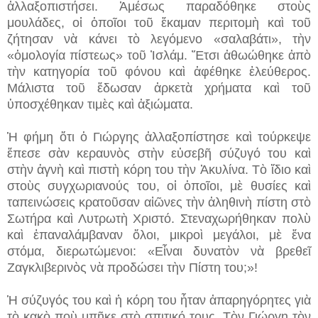
ἀλλαξοπιστήσει. Ἀμέσως παραδόθηκε στοὺς
μουλάδες, οἱ ὁποῖοι τοῦ ἔκαμαν περιτομὴ καὶ τοῦ
ζήτησαν νὰ κάνει τὸ λεγόμενο «σαλαβάτι», τὴν
«ὁμολογία πίστεως» τοῦ Ἰσλάμ. Ἔτσι ἀθωώθηκε ἀπὸ
τὴν κατηγορία τοῦ φόνου καὶ ἀφέθηκε ἐλεύθερος.
Μάλιστα τοῦ ἔδωσαν ἀρκετὰ χρήματα καὶ τοῦ
ὑποσχέθηκαν τιμὲς καὶ ἀξιώματα.
Ἡ φήμη ὅτι ὁ Γιώργης ἀλλαξοπίστησε καὶ τούρκεψε
ἔπεσε σὰν κεραυνὸς στὴν εὐσεβῆ σύζυγό του καὶ
στὴν ἁγνὴ καὶ πιστὴ κόρη του τὴν Ἀκυλίνα. Τὸ ἴδιο καὶ
στοὺς συγχωριανούς του, οἱ ὁποῖοι, μὲ θυσίες καὶ
ταπεινώσεις κρατοῦσαν αἰῶνες τὴν ἀληθινὴ πίστη στὸ
Σωτήρα καὶ Λυτρωτὴ Χριστό. Στεναχωρήθηκαν πολὺ
καὶ ἐπαναλάμβαναν ὅλοι, μικροὶ μεγάλοι, μὲ ἕνα
στόμα, διερωτώμενοι: «Εἶναι δυνατὸν νὰ βρεθεῖ
Ζαγκλιβερινὸς νὰ προδώσει τὴν Πίστη του;»!
Ἡ σύζυγός του καὶ ἡ κόρη του ἦταν ἀπαρηγόρητες γιὰ
τὸ κακὸ ποὺ μπῆκε στὸ σπιτικό τους. Τὸν Γιώργη τὸν