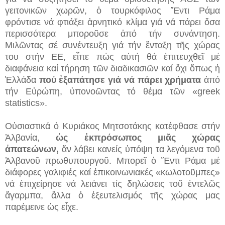
γειτονικῶν χωρῶν, ὁ τουρκόφιλος Ἕντι Ράμα
φρόντισε νά φτιάξει ἀρνητικό κλίμα γιά νά πάρει ὅσα
περισσότερα μποροῦσε ἀπό τήν συνάντηση.
Μιλῶντας σέ συνέντευξη γιά τήν ἔνταξη τῆς χώρας
του στήν ΕΕ, εἶπε πώς αὐτή θά ἐπιτευχθεῖ μέ
διαφάνεια καί τήρηση τῶν διαδικασιῶν καί ὄχι ὅπως ἡ
Ἑλλάδα
πού ἐξαπάτησε γιά νά πάρει χρήματα
ἀπό
τήν Εὐρώπη, ὑπονοῶντας τό θέμα τῶν «greek
statistics».
Οὐσιαστικά ὁ Κυριάκος Μητσοτάκης κατέφθασε στήν
Ἀλβανία,
ὡς ἐκπρόσωπος μιᾶς χώρας
ἀπατεώνων,
ἄν λάβει κανείς ὑπόψη τα λεγόμενα τοῦ
Ἀλβανοῦ πρωθυπουργοῦ. Μπορεῖ ὁ Ἕντι Ράμα μέ
διάφορες γαλιφιές καί ἐπικοινωνιακές «κωλοτοῦμπες»
νά ἐπιχείρησε νά λειάνει τίς δηλώσεις τοῦ ἐντελῶς
ἄγαρμπα, ἄλλα ὁ ἐξευτελισμός τῆς χώρας μας
παρέμεινε ὡς εἶχε.