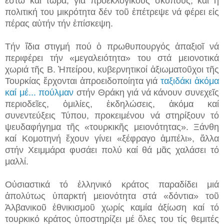
ἔστω καί τώρα, γιά προεκλογικούς σκοπούς, καί ἡ
πολιτική του μικρότητα δέν τοῦ ἐπέτρεψε νά φέρει εἰς
πέρας αὐτήν τήν ἐπίσκεψη.
Τήν ἴδια στιγμή πού ὁ πρωθυπουργός ἀπαξιοῖ νά
περιφέρει τήν «μεγαλειότητα» του στά μειονοτικά
χωριά τῆς Β. Ἠπείρου, κυβερνητικοί ἀξιωματοῦχοι τῆς
Τουρκίας ἔρχονται ἀπροειδοποίητα γιά
ταξιδάκι ἀκόμα
καί μέ... πούλμαν
στήν Θράκη γιά νά κάνουν συνεχεῖς
περιοδεῖες, ὁμιλίες, ἐκδηλώσεις, ἀκόμα καί
συνεντεύξεις Τύπου, προκειμένου νά στηρίξουν τό
ψευδαφήγημα τῆς «τουρκικῆς μειονότητας». Ξάνθη
καί Κομοτηνή ἔχουν γίνει «ξέφραγο ἀμπέλι», ἄλλα
στήν Χειμμάρα φυσάει πολύ καί θά μᾶς χαλάσει τό
μαλλί.
Οὐσιαστικά τό ἑλληνικό κράτος παραδίδει μιά
ἀπολύτως ὑπαρκτή μειονότητα στά «δόντια» τοῦ
Ἀλβανικοῦ ἐθνικισμοῦ χωρίς καμία ἀξίωση καί τό
τουρκικό κράτος ὑποστηρίζει μέ ὅλες του τίς θεμιτές