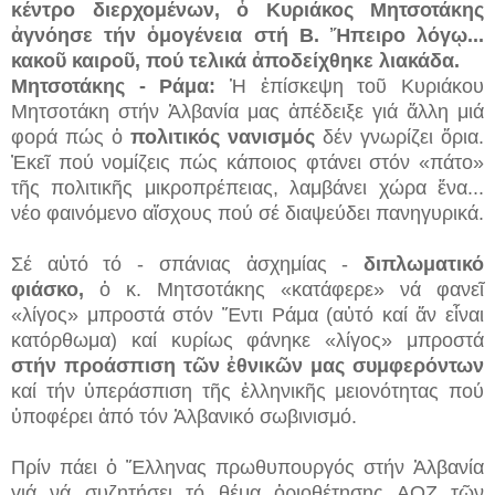
κέντρο διερχομένων, ὁ Κυριάκος Μητσοτάκης
ἀγνόησε τήν ὁμογένεια στή Β. Ἤπειρο λόγῳ...
κακοῦ καιροῦ, πού τελικά ἀποδείχθηκε λιακάδα.
Μητσοτάκης - Ράμα:
Ἡ ἐπίσκεψη τοῦ Κυριάκου
Μητσοτάκη στήν Ἀλβανία μας ἀπέδειξε γιά ἄλλη μιά
φορά πώς ὁ
πολιτικός νανισμός
δέν γνωρίζει ὅρια.
Ἐκεῖ πού νομίζεις πώς κάποιος φτάνει στόν «πάτο»
τῆς πολιτικῆς μικροπρέπειας, λαμβάνει χώρα ἕνα...
νέο φαινόμενο αἴσχους πού σέ διαψεύδει πανηγυρικά.
Σέ αὐτό τό - σπάνιας ἀσχημίας -
διπλωματικό
φιάσκο,
ὁ κ. Μητσοτάκης «κατάφερε» νά φανεῖ
«λίγος» μπροστά στόν Ἕντι Ράμα (αὐτό καί ἄν εἶναι
κατόρθωμα) καί κυρίως φάνηκε «λίγος» μπροστά
στήν προάσπιση τῶν ἐθνικῶν μας συμφερόντων
καί τήν ὑπεράσπιση τῆς ἑλληνικῆς μειονότητας πού
ὑποφέρει ἀπό τόν Ἀλβανικό σωβινισμό.
Πρίν πάει ὁ Ἕλληνας πρωθυπουργός στήν Ἀλβανία
γιά νά συζητήσει τό θέμα ὁριοθέτησης ΑΟΖ τῶν