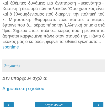
καί ἀθέμιτες δυνάμεις μιά ἀνύπαρκτη «μειονότητα».
Χαοτική ἡ διαφορά τῶν πολιτικῶν. Ὅσο χαοτικός εἶναι
καί ὁ ἐθνομηδενισμός πού διακρίνει τήν πολιτική τοῦ
κ. Μητσοτάκη. Θυμόμαστε πώς κάποτε ὁ καιρός
ἔφταιγε πού ὁ... ἀέρας πῆρε τήν Ἑλληνική σημαία στά
Ἴμια. Σήμερα φταίει πάλι ὁ... καιρός πού ἡ μειονότητα
ἀφήνεται καρφωμένη πάνω στόν σταυρό της. Πάντα ὁ
«κακός μας ὁ καιρός», φέρνει τά ἐθνικά ἐγκλήματα...
sportime
Στοχαστής
Δεν υπάρχουν σχόλια:
Δημοσίευση σχολίου
‹
›
Αρχική σελίδα