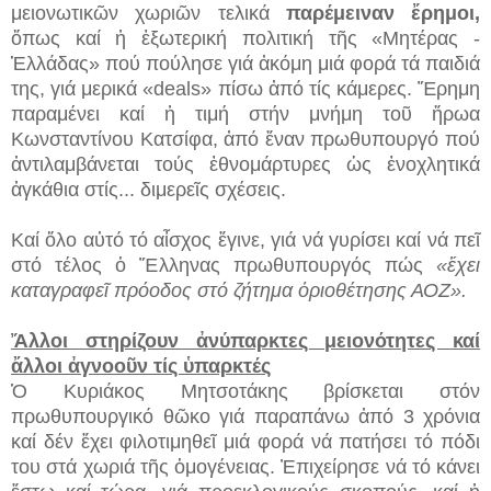
μειονωτικῶν χωριῶν τελικά
παρέμειναν ἔρημοι,
ὅπως καί ἡ ἐξωτερική πολιτική τῆς «Μητέρας -
Ἑλλάδας» πού πούλησε γιά ἀκόμη μιά φορά τά παιδιά
της, γιά μερικά «deals» πίσω ἀπό τίς κάμερες. Ἔρημη
παραμένει καί ἡ τιμή στήν μνήμη τοῦ ἥρωα
Κωνσταντίνου Κατσίφα, ἀπό ἕναν πρωθυπουργό πού
ἀντιλαμβάνεται τούς ἐθνομάρτυρες ὡς ἐνοχλητικά
ἀγκάθια στίς... διμερεῖς σχέσεις.
Καί ὅλο αὐτό τό αἶσχος ἔγινε, γιά νά γυρίσει καί νά πεῖ
στό τέλος ὁ Ἕλληνας πρωθυπουργός πώς
«ἔχει
καταγραφεῖ πρόοδος στό ζήτημα ὁριοθέτησης ΑΟΖ».
Ἄλλοι στηρίζουν ἀνύπαρκτες μειονότητες καί
ἄλλοι ἀγνοοῦν τίς ὑπαρκτές
Ὁ Κυριάκος Μητσοτάκης βρίσκεται στόν
πρωθυπουργικό θῶκο γιά παραπάνω ἀπό 3 χρόνια
καί δέν ἔχει φιλοτιμηθεῖ μιά φορά νά πατήσει τό πόδι
του στά χωριά τῆς ὁμογένειας. Ἐπιχείρησε νά τό κάνει