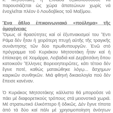
παρουσιάζεται ὡς χώρα ἀπατεώνων χωρίς νά
ἐνοχλεῖται πλέον ὁ Λουδοβίκος τοῦ Μαξίμου.
Ἕνα ἄθλιο ἐπικοινωνιακό «πούλημα» τῆς
ὁμογένειας
Ὅμως οἱ θρασύτητες καί οἱ ἐξυπνακισμοί του Ἕντι
Ράμα δέν ἦταν ἡ χειρότερη πτυχή αὐτῆς τῆς τραγικῆς
συνάντησης τῶν δύο πρωθυπουργῶν. Ἐνῶ στό
πρόγραμμα τοῦ Κυριάκου Μητσοτάκη ἦταν καί ἡ
ἐπίσκεψη σέ Χειμάρρα, Λειβαδιά καί Δερβιτσάνη ὅπου
κατοικοῦν Ἕλληνες Βορειοηπειρῶτες, κάτι τέτοιο δέν
ἔγινε ποτέ, καθώς ματαιώθηκε λόγῳ... ἄσχημων
καιρικῶν συνθηκῶν. Μιά φθηνή δικαιολογία πού δέν
ἔπεισε κανέναν.
Ὁ Κυριάκος Μητσοτάκης κάλλιστα θά μποροῦσε νά
πάει μέ διαφορετικούς τρόπους στά μειονοτικά χωριά.
Μέ στρατιωτικό ἑλικόπτερο ἤ ὁδικῶς. Δέν ἔγινε τίποτα
ἀπό τά δύο καί πάλι μέ χρησιμοποίηση ἀνόητων