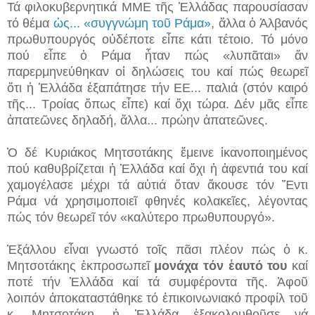
Τά φιλοκυβερνητικά ΜΜΕ τῆς Ἑλλάδας παρουσίασαν
τό θέμα
ὡς... «συγγνώμη τοῦ Ράμα»
, ἄλλα ὁ Ἀλβανός
πρωθυπουργός οὐδέποτε εἶπε κάτι τέτοιο. Τό μόνο
πού εἶπε ὁ Ράμα ἦταν πώς «λυπᾶται» ἄν
παρερμηνεύθηκαν οἱ δηλώσεις του καί πώς θεωρεῖ
ὅτι ἡ Ἑλλάδα ἐξαπάτησε τήν ΕΕ... παλιά (στόν καιρό
τῆς... Τροίας ὅπως εἶπε) καί ὄχι τώρα. Δέν μᾶς εἶπε
ἀπατεῶνες δηλαδή, ἄλλα... πρώην ἀπατεῶνες.
Ὁ δέ Κυριάκος Μητσοτάκης ἔμεινε ἱκανοποιημένος
πού καθυβρίζεται ἡ Ἑλλάδα καί ὄχι ἡ ἀφεντιά του καί
χαμογέλασε μέχρι τά αὐτιά ὅταν ἄκουσε τόν Ἕντι
Ράμα νά χρησιμοποιεῖ φθηνές κολακεῖες, λέγοντας
πώς τόν θεωρεῖ τόν «καλύτερο πρωθυπουργό».
Ἐξάλλου εἶναι γνωστό τοῖς πᾶσι πλέον πώς ὁ κ.
Μητσοτάκης ἐκπροσωπεῖ
μονάχα τόν ἑαυτό του
καί
ποτέ τήν Ἑλλάδα καί τά συμφέροντα τῆς. Ἀφοῦ
λοιπόν ἀποκαταστάθηκε τό ἐπικοινωνιακό προφίλ τοῦ
κ. Μητσοτάκη, ἡ Ἑλλάδα ἐξακολουθοῦσε νά