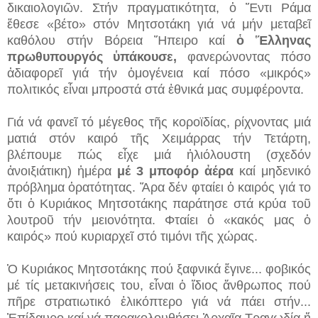
δικαιολογιῶν. Στήν πραγματικότητα, ὁ Ἕντι Ράμα
ἔθεσε «βέτο» στόν Μητσοτάκη γιά νά μήν μεταβεῖ
καθόλου στήν Βόρεια Ἤπειρο καί
ὁ Ἕλληνας
πρωθυπουργός ὑπάκουσε,
φανερώνοντας πόσο
ἀδιαφορεῖ γιά τήν ὁμογένεια καί πόσο «μικρός»
πολιτικός εἶναι μπροστά στά ἐθνικά μας συμφέροντα.
Γιά νά φανεῖ τό μέγεθος τῆς κοροϊδίας, ρίχνοντας μιά
ματιά στόν καιρό τῆς Χειμάρρας τήν Τετάρτη,
βλέπουμε πώς εἶχε μιά ἡλιόλουστη (σχεδόν
ἀνοιξιάτικη) ἡμέρα
μέ 3 μποφόρ ἀέρα
καί μηδενικό
πρόβλημα ὁρατότητας. Ἄρα δέν φταίει ὁ καιρός γιά το
ὅτι ὁ Κυριάκος Μητσοτάκης παράτησε στά κρύα τοῦ
λουτροῦ τήν μειονότητα. Φταίει ὁ «κακός μας ὁ
καιρός» πού κυριαρχεῖ στό τιμόνι τῆς χώρας.
Ὁ Κυριάκος Μητσοτάκης πού ξαφνικά ἔγινε... φοβικός
μέ τίς μετακινήσεις του, εἶναι ὁ ἴδιος ἄνθρωπος πού
πῆρε στρατιωτικό ἑλικόπτερο γιά νά πάει στήν...
Ἐπίδαυρο καί νά παρακολουθήσει Ἀρχαῖα Τραγωδία ἤ