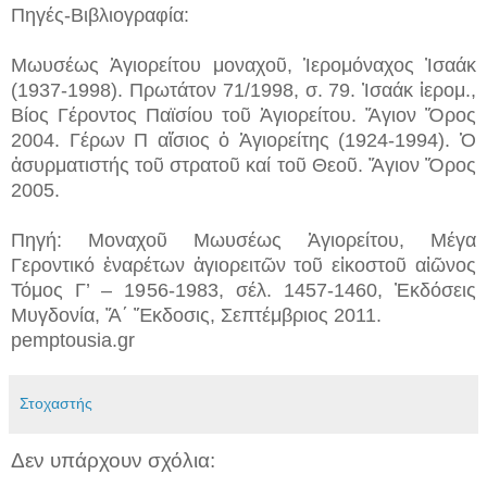
Πηγές-Βιβλιογραφία:
Μωυσέως Ἁγιορείτου μοναχοῦ, Ἱερομόναχος Ἰσαάκ
(1937-1998). Πρωτάτον 71/1998, σ. 79. Ἰσαάκ ἱερομ.,
Βίος Γέροντος Παϊσίου τοῦ Ἁγιορείτου. Ἅγιον Ὅρος
2004. Γέρων Π αἴσιος ὁ Ἁγιορείτης (1924-1994). Ὁ
ἀσυρματιστής τοῦ στρατοῦ καί τοῦ Θεοῦ. Ἅγιον Ὅρος
2005.
Πηγή: Μοναχοῦ Μωυσέως Ἁγιορείτου, Μέγα
Γεροντικό ἐναρέτων ἁγιορειτῶν τοῦ εἰκοστοῦ αἰῶνος
Τόμος Γ’ – 1956-1983, σέλ. 1457-1460, Ἐκδόσεις
Μυγδονία, Ἅ΄ Ἔκδοσις, Σεπτέμβριος 2011.
pemptousia.gr
Στοχαστής
Δεν υπάρχουν σχόλια: