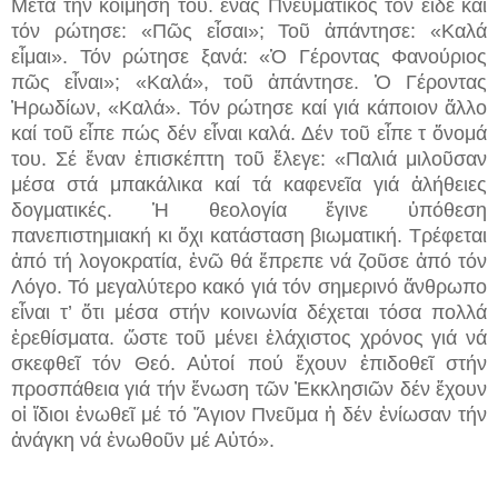
Μετά τήν κοίμησή του. ἕνας Πνευματικός τόν εἶδε καί
τόν ρώτησε: «Πῶς εἶσαι»; Τοῦ ἀπάντησε: «Καλά
εἶμαι». Τόν ρώτησε ξανά: «Ὁ Γέροντας Φανούριος
πῶς εἶναι»; «Καλά», τοῦ ἀπάντησε. Ὁ Γέροντας
Ἠρωδίων, «Καλά». Τόν ρώτησε καί γιά κάποιον ἄλλο
καί τοῦ εἶπε πώς δέν εἶναι καλά. Δέν τοῦ εἶπε τ ὄνομά
του. Σέ ἕναν ἐπισκέπτη τοῦ ἔλεγε: «Παλιά μιλοῦσαν
μέσα στά μπακάλικα καί τά καφενεῖα γιά ἀλήθειες
δογματικές. Ἡ θεολογία ἔγινε ὑπόθεση
πανεπιστημιακή κι ὄχι κατάσταση βιωματική. Τρέφεται
ἀπό τή λογοκρατία, ἐνῶ θά ἔπρεπε νά ζοῦσε ἀπό τόν
Λόγο. Τό μεγαλύτερο κακό γιά τόν σημερινό ἄνθρωπο
εἶναι τ’ ὅτι μέσα στήν κοινωνία δέχεται τόσα πολλά
ἐρεθίσματα. ὥστε τοῦ μένει ἐλάχιστος χρόνος γιά νά
σκεφθεῖ τόν Θεό. Αὐτοί πού ἔχουν ἐπιδοθεῖ στήν
προσπάθεια γιά τήν ἕνωση τῶν Ἐκκλησιῶν δέν ἔχουν
οἱ ἴδιοι ἑνωθεῖ μέ τό Ἅγιον Πνεῦμα ἡ δέν ἐνίωσαν τήν
ἀνάγκη νά ἑνωθοῦν μέ Αὐτό».