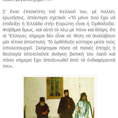
Σ’ ἕναν ἐπισκέπτη τοῦ Κελλιοῦ του, μέ πολλές
ἐρωτήσεις, ἀπάντησε σχετικά: «Τό μόνο πού ἔχει νά
ἐπιδείξει ἡ Ἑλλάδα στήν Εὐρώπη εἶναι ἡ Ὀρθοδοξία.
Φοβᾶμαι ὅμως, καί αὐτό τό λέω μέ πόνο καί θλίψη, ὅτι
οἱ Ἕλληνες σήμερα δέν εἶναι σέ θέση νά ἀναλάβουν
μία τέτοια ἀποστολή. Τό ὀρθόδοξο κύτταρο μέσα τούς
ὑπολειτουργεῖ. Σκέφτομαι πόσο σέ παλιές ἐποχές ἡ
θεολογία ἀποτελοῦσε ἀνάγκη βιοτική του λαοῦ καί
πόσο σήμερα ἔχει ἀποξενωθεῖ ἀπό τά ἐνδιαφέροντά
του».