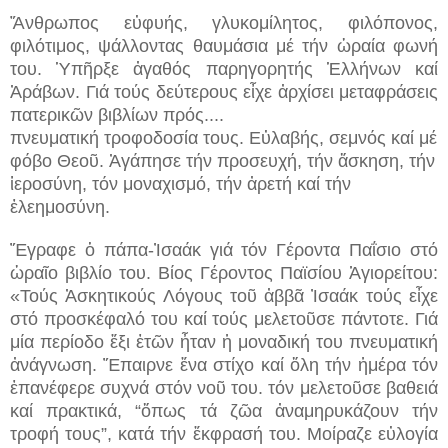
Ἄνθρωπος εὐφυής, γλυκομίλητος, φιλόπονος,
φιλότιμος, ψάλλοντας θαυμάσια μέ τήν ὡραία φωνή
του. Ὑπῆρξε ἀγαθός παρηγορητής Ἑλλήνων καί
Ἀράβων. Γιά τούς δεύτερους εἶχε ἀρχίσει μεταφράσεις
πατερικῶν βιβλίων πρός....
πνευματική τροφοδοσία τους. Εὐλαβής, σεμνός καί μέ
φόβο Θεοῦ. Ἀγάπησε τήν προσευχή, τήν ἄσκηση, τήν
ἱεροσύνη, τόν μοναχισμό, τήν ἀρετή καί τήν
ἐλεημοσύνη.
Ἔγραφε ὁ πάπα-Ἰσαάκ γιά τόν Γέροντα Παΐσιο στό
ὡραῖο βιβλίο του. Βίος Γέροντος Παϊσίου Ἁγιορείτου:
«Τούς Ἀσκητικούς Λόγους τοῦ ἀββᾶ Ἰσαάκ τούς εἶχε
στό προσκέφαλό του καί τούς μελετοῦσε πάντοτε. Γιά
μία περίοδο ἔξι ἐτῶν ἦταν ἡ μοναδική του πνευματική
ἀνάγνωση. Ἔπαιρνε ἕνα στίχο καί ὅλη τήν ἡμέρα τόν
ἐπανέφερε συχνά στόν νοῦ του. τόν μελετοῦσε βαθειά
καί πρακτικά, “ὅπως τά ζῶα ἀναμηρυκάζουν τήν
τροφή τους”, κατά τήν ἔκφρασή του. Μοίραζε εὐλογία