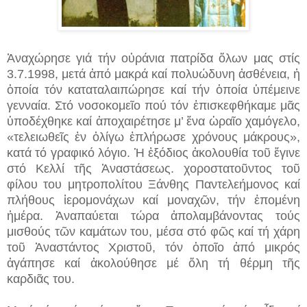
Ἀναχώρησε γιά τήν οὐράνια πατρίδα ὅλων μας στίς
3.7.1998, μετά ἀπό μακρά καί πολυώδυνη ἀσθένεια, ἡ
ὁποία τόν καταταλαιπώρησε καί τήν ὁποία ὑπέμεινε
γενναία. Στό νοσοκομεῖο πού τόν ἐπισκεφθήκαμε μᾶς
ὑποδέχθηκε καί ἀποχαιρέτησε μ’ ἕνα ὡραῖο χαμόγελο,
«τελειωθεῖς ἐν ὀλίγω ἐπλήρωσε χρόνους μάκρους»,
κατά τό γραφικό λόγιο. Ἡ ἐξόδιος ἀκολουθία τοῦ ἔγινε
στό Κελλί τῆς Ἀναστάσεως. χοροστατοῦντος τοῦ
φίλου του μητροπολίτου Ξάνθης Παντελεήμονος καί
πλήθους ἱερομονάχων καί μοναχῶν, τήν ἑπομένη
ἡμέρα. Ἀναπαύεται τώρα ἀπολαμβάνοντας τούς
μισθούς τῶν καμάτων του, μέσα στό φῶς καί τή χάρη
τοῦ Ἀναστάντος Χριστοῦ, τόν ὁποῖο ἀπό μικρός
ἀγάπησε καί ἀκολούθησε μέ ὅλη τή θέρμη τῆς
καρδιᾶς του.