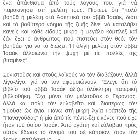
ἕνα ἀπάνθισμα ἀπό τούς λόγους του, γιά νά
παρακινήσει στή μελέτη τους. Πίστευε ὅτι “πολύ
βοηθᾶ ἡ μελέτη στά Ἀσκητικά του ἀββᾶ Ἰσαάκ, διότι
καί τό βαθύτερο νόημα τῆς ζωῆς δίνει νά καταλάβει
κανείς καί κάθε εἴδους μικρό ἡ μεγάλο κόμπλεξ καί
ἐάν ἔχει ὁ ἄνθρωπος πού πιστεύει στόν θεό, τόν
βοηθάει γιά νά τό διώξει. Ἡ ὀλίγη μελέτη στόν ἀββᾶ
Ἰσαάκ ἀλλοιώνει τήν ψυχή μέ τίς πολλές της
βιταμίνες”.
Συνιστοῦσε καί στούς λαϊκούς νά τόν διαβάζουν, ἀλλά
λίγο-λίγο, γιά νά τόν ἀφομοιώνουν. Ἔλεγε ὅτι τό
βιβλίο τοῦ ἀββᾶ Ἰσαάκ ἀξίζει ὁλόκληρη πατερική
βιβλιοθήκη. Ὄχι μόνο τόν μελετοῦσε ὁ Γέροντας,
ἀλλά καί πολύ τόν εὐλαβεῖτο καί ἰδιαιτέρως τόν
τιμοῦσε ὡς ἅγιο. Πάνω στή μικρή Ἁγία Τράπεζα τῆς
“Παναγούδας” ἡ μία ἀπό τίς πέντε-ἔξι εἰκόνες πού εἶχε
ἦταν τοῦ ὁσίου Ἰσαάκ. Ἀπό ἀγάπη καί εὐλάβεια πρός
αὐτόν ἔδωσε τό ὄνομά του σέ κάποιον, ὅταν τόν
ἔκανε μεγαλόσχημο…».