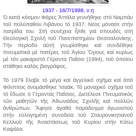
1937 - 16/7/1998, ν.η
Ὁ κατά κόσμον Φάρες Ἀττάλα γεννήθηκε στό Ναμπάυ
τοῦ πολύπαθου Λιβάνου τό 1937. Νέος μόνασε στήν
πατρίδα του. Στή συνέχεια ἦλθε γιά σπουδές στή
Θεολογική Σχολή τοῦ Πανεπιστημίου Θεσσαλονίκης.
Τήν περίοδο αὐτή γνωρίσθηκε καί συνδέθηκε
πνευματικά μέ πατέρες τοῦ Ἁγίου Ὅρους καί κυρίως
μέ τόν μακαριστό Γέροντα Παΐσιο (1994), τοῦ ὁποίου
στάθηκε καλός βιογράφος.
Τό 1979 ἔλαβε τό μέγα καί ἀγγελικό σχῆμα καί ἀπό
Φίλιππος ὀνομάσθηκε Ἰσαάκ. Τό μοναχικό σχῆμα τοῦ
τό ἔδωσε ὁ Γέροντας Παΐσιος. Διετέλεσε Πνευματικός
τῶν μαθητῶν τῆς Ἀθωνιάδος Σχολῆς καί πολλῶν
ἀνθρώπων. Ἄφησε ἀγαθό παράδειγμα ἀγωνιστού
στήν εὐλογημένη συνοδεία τοῦ Σταυρονικητιανοῦ
Κελλιοῦ τῆς Ἀναστάσεως τοῦ Κυρίου στήν Κάτω
Καψάλα.