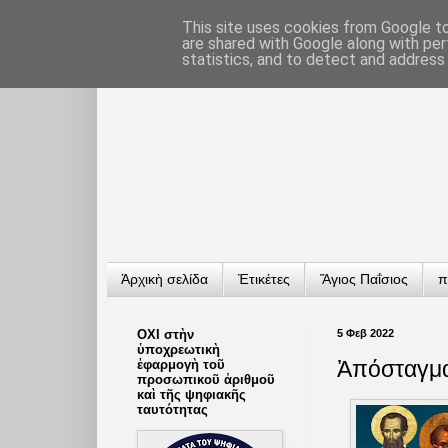
This site uses cookies from Google to 
are shared with Google along with per
statistics, and to detect and address
Ἀρχικὴ σελίδα
Ἐτικέτες
Ἅγιος Παΐσιος
π
ΟΧΙ στὴν
5 Φεβ 2022
ὑποχρεωτικὴ
Ἀπόσταγμα
ἐφαρμογὴ τοῦ
προσωπικοῦ ἀριθμοῦ
καὶ τῆς ψηφιακῆς
ταυτότητας