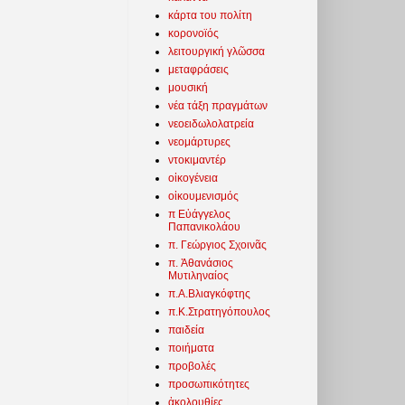
κάρτα του πολίτη
κορονοϊός
λειτουργική γλῶσσα
μεταφράσεις
μουσική
νέα τάξη πραγμάτων
νεοειδωλολατρεία
νεομάρτυρες
ντοκιμαντέρ
οἰκογένεια
οἰκουμενισμός
π Εὐάγγελος
Παπανικολάου
π. Γεώργιος Σχοινᾶς
π. Ἀθανάσιος
Μυτιληναίος
π.Α.Βλιαγκόφτης
π.Κ.Στρατηγόπουλος
παιδεία
ποιήματα
προβολές
προσωπικότητες
ἀκολουθίες