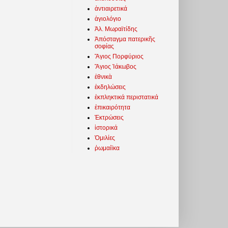
ἀντιαιρετικά
ἁγιολόγιο
Ἀλ. Μωραϊτίδης
Ἀπόσταγμα πατερικῆς
σοφίας
Ἅγιος Πορφύριος
Ἅγιος Ἰάκωβος
ἐθνικὰ
ἐκδηλώσεις
ἐκπληκτικά περιστατικά
ἐπικαιρότητα
Ἐκτρώσεις
ἱστορικά
Ὁμιλίες
ῥωμαίϊκα