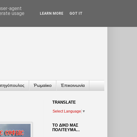
 user-agent
nerate usage
LEARN MORE
GOT IT
ατηγόπουλος
Ῥωμαίικο
Ἐπικοινωνία
TRANSLATΕ
Select Language
▼
ΤΟ ΔΙΚΟ ΜΑΣ
ΠΟΛΙΤΕΥΜΑ...