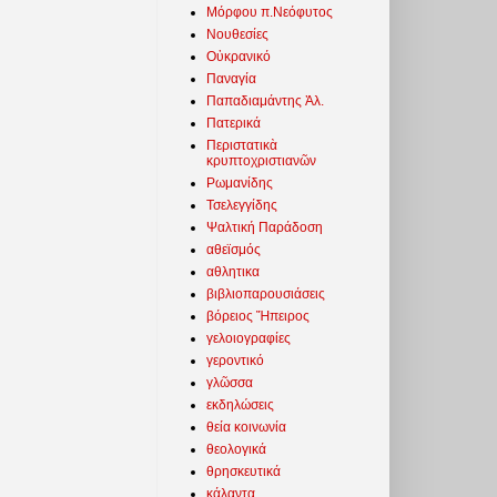
Μόρφου π.Νεόφυτος
Νουθεσίες
Οὐκρανικό
Παναγία
Παπαδιαμάντης Ἀλ.
Πατερικά
Περιστατικὰ
κρυπτοχριστιανῶν
Ρωμανίδης
Τσελεγγίδης
Ψαλτική Παράδοση
αθεϊσμός
αθλητικα
βιβλιοπαρουσιάσεις
βόρειος Ἤπειρος
γελοιογραφίες
γεροντικό
γλῶσσα
εκδηλώσεις
θεία κοινωνία
θεολογικά
θρησκευτικά
κάλαντα