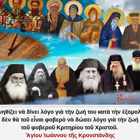
ηθίζει νὰ δίνει λόγο γιὰ τὴν ζωή του κατὰ τὴν ἐξομ
 δὲν θὰ τοῦ εἶναι φοβερὸ νὰ δώσει λόγο γιὰ τὴν ζωή
τοῦ φοβεροῦ Κριτηρίου τοῦ Χριστοῦ.
Ἅγίου Ἰωάννου τῆς Κρονστάνδης