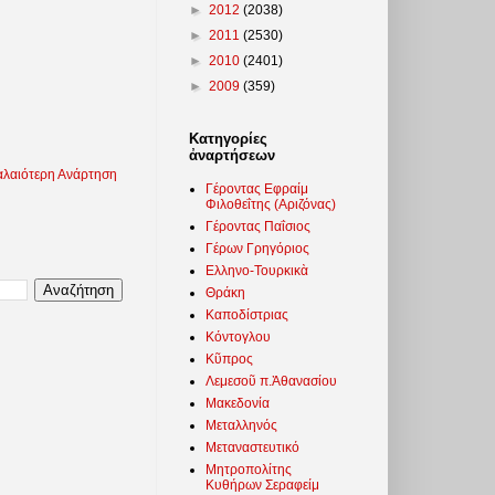
►
2012
(2038)
►
2011
(2530)
►
2010
(2401)
►
2009
(359)
Κατηγορίες
ἀναρτήσεων
λαιότερη Ανάρτηση
Γέροντας Εφραίμ
Φιλοθεΐτης (Αριζόνας)
Γέροντας Παΐσιος
Γέρων Γρηγόριος
Ελληνο-Τουρκικὰ
Θράκη
Καποδίστριας
Κόντογλου
Κῦπρος
Λεμεσοῦ π.Ἀθανασίου
Μακεδονία
Μεταλληνός
Μεταναστευτικό
Μητροπολίτης
Κυθήρων Σεραφείμ