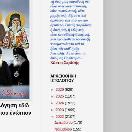
«
ἡ
δική μας παράδοση δ
ὲ
ν
ε
ἶ
ναι ο
ὔ
τε καπιταλιστική,
ο
ὔ
τε σοσιαλιστική, ο
ὔ
τε
μαρξιστική. Ε
ἴ
μαστε πι
ὸ
ἀ
ριστερο
ὶ
κα
ὶ
ἀ
π
ὸ
τ
ὸ
ν πι
ὸ
ἀ
ριστερό. Γιατί
ἡ
παράδοση
ἡ
δική μας,
ἡ
ἑ
λληνική,
ε
ἶ
ναι κοινοβιακ
ὴ
-
ἀ
σκητική,
πο
ὺ
προϋποθέτει
ὀ
ρθόδοξη
πνευματικότητα κα
ὶ
τ
ὸ
ἦ
θος τ
ῆ
ς καθ’
ἠ
μ
ᾶ
ς
Ἀ
νατολ
ῆ
ς. Α
ὐ
τ
ὸ
ε
ἶ
ναι τ
ὸ
δικό μας Πολίτευμα.»
Κώστας Σαρδελ
ῆ
ς
ΑΡΧΕΙΟΘΗΚΗ
ΙΣΤΟΛΟΓΙΟΥ
►
2026
(629)
►
2025
(1107)
►
2024
(1922)
ολόγηση ἐδῶ
►
2023
(1999)
 του ἐνώπιον
▼
2022
(2107)
Δεκεμβρίου
(170)
Νοεμβρίου
(155)