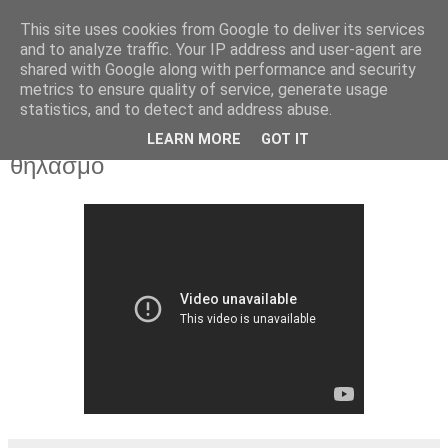
This site uses cookies from Google to deliver its services
and to analyze traffic. Your IP address and user-agent are
shared with Google along with performance and security
▼
metrics to ensure quality of service, generate usage
statistics, and to detect and address abuse.
10 Ιουλ 2019
Ὁ Ἅγιος Παΐσιος γιὰ τὸν μητρικὸ
LEARN MORE
GOT IT
θηλασμὸ