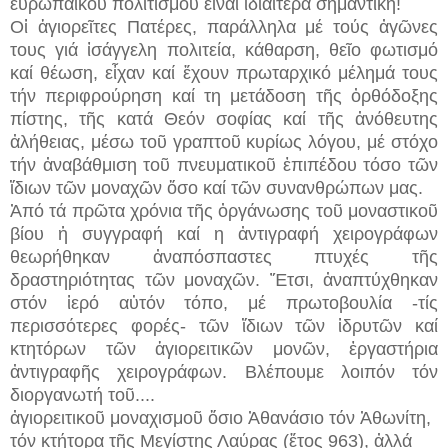
εὐρωπαϊκοῦ πολιτισμοῦ εἶναι ἰδιαίτερα σημαντικὴ!
Οἱ ἁγιορεῖτες Πατέρες, παράλληλα μέ τούς ἀγῶνες
τους γιά ἰσάγγελη πολιτεία, κάθαρση, θεῖο φωτισμό
καί θέωση, εἶχαν καί ἔχουν πρωταρχικό μέλημά τους
τήν περιφρούρηση καί τη μετάδοση τῆς ὀρθόδοξης
πίστης, τῆς κατά Θεόν σοφίας καί τῆς ἀνόθευτης
ἀλήθειας, μέσω τοῦ γραπτοῦ κυρίως λόγου, μέ στόχο
τήν ἀναβάθμιση τοῦ πνευματικοῦ ἐπιπέδου τόσο τῶν
ἴδιων τῶν μοναχῶν ὅσο καί τῶν συνανθρώπων μας.
Ἀπό τά πρῶτα χρόνια τῆς ὀργάνωσης τοῦ μοναστικοῦ
βίου ἡ συγγραφή καί η ἀντιγραφή χειρογράφων
θεωρήθηκαν ἀναπόσπαστες πτυχές τῆς
δραστηριότητας τῶν μοναχῶν. Ἔτσι, ἀναπτύχθηκαν
στόν ἱερό αὐτόν τόπο, μέ πρωτοβουλία -τίς
περισσότερες φορές- τῶν ἴδιων τῶν ἱδρυτῶν καί
κτητόρων τῶν ἁγιορειτικῶν μονῶν, ἐργαστήρια
ἀντιγραφῆς χειρογράφων. Βλέπουμε λοιπόν τόν
διοργανωτή τοῦ....
ἀγιορειτικοῦ μοναχισμοῦ ὅσιο Ἀθανάσιο τόν Ἀθωνίτη,
τόν κτήτορα τῆς Μεγίστης Λαύρας (ἔτος 963), ἀλλά