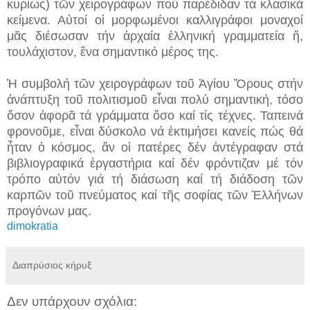
κυρίως) τῶν χειρογράφων πού παρέδιδαν τά κλασικά
κείμενα. Αὐτοί οἱ μορφωμένοι καλλιγράφοι μοναχοί
μᾶς διέσωσαν τήν ἀρχαία ἑλληνική γραμματεία ἤ,
τουλάχιστον, ἕνα σημαντικό μέρος της.
Ἡ συμβολή τῶν χειρογράφων τοῦ Ἁγίου Ὄρους στήν
ἀνάπτυξη τοῦ πολιτισμοῦ εἶναι πολύ σημαντική, τόσο
ὅσον ἀφορᾶ τά γράμματα ὅσο καί τίς τέχνες. Ταπεινά
φρονοῦμε, εἶναι δύσκολο νά ἐκτιμήσει κανείς πώς θά
ἦταν ὁ κόσμος, ἄν οἱ πατέρες δέν ἀντέγραφαν στά
βιβλιογραφικά ἐργαστήρια καί δέν φρόντιζαν μέ τόν
τρόπο αὐτόν γιά τή διάσωση καί τή διάδοση τῶν
καρπῶν τοῦ πνεύματος καί τῆς σοφίας τῶν Ἑλλήνων
προγόνων μας.
dimokratia
Διαπρύσιος κήρυξ
Δεν υπάρχουν σχόλια: