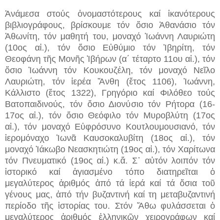
Ἀνάμεσα στούς ὀνομαστότερους καί ἱκανότερους
βιβλιογράφους, βρίσκουμε τόν ὅσιο Ἀθανάσιο τόν
Ἀθωνίτη, τόν μαθητή του, μοναχό Ἰωάννη Λαυριώτη
(10ος αἰ.), τόν ὅσιο Εὐθύμιο τόν Ἰβηρίτη, τόν
Θεοφάνη τῆς Μονῆς Ἰβήρων (α΄ τέταρτο 11ου αἰ.), τόν
ὅσιο Ἰωάννη τόν Κουκουζέλη, τόν μοναχό Νεῖλο
Λαυριώτη, τόν ἱερέα Ἄνθη (ἔτος 1106), Ἰωάννη,
Κάλλιστο (ἔτος 1322), Γρηγόριο καί Φιλόθεο τούς
Βατοπαιδινούς, τόν ὅσιο Διονύσιο τόν Ρήτορα (16-
17ος αἰ.), τόν ὅσιο Θεόφιλο τόν Μυροβλύτη (17ος
αἰ.), τόν μοναχό Εὐφρόσυνο Κουτλουμουσιανό, τόν
ἱερομόναχο Ἰωνᾶ Καυσοκαλυβίτη (18ος αἰ.), τόν
μοναχό Ἰάκωβο Νεασκητιώτη (19ος αἰ.), τόν Χαρίτωνα
τόν Πνευματικό (19ος αἰ.) κ.ἄ. Σ᾿ αὐτόν λοιπόν τόν
ἱστορικό καί ἁγιασμένο τόπο διατηρεῖται ὁ
μεγαλύτερος ἀριθμός ἀπό τά ἱερά καί τά ὅσια τοῦ
γένους μας, ἀπό τήν βυζαντινή καί τη μεταβυζαντινή
περίοδο τῆς ἱστορίας του. Στόν Ἄθω φυλάσσεται ὁ
μεγαλύτερος ἀριθμός ἑλληνικῶν χειρογράφων καί