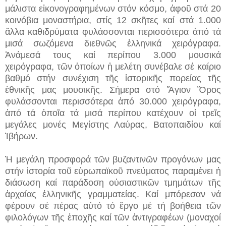
μάλιστα εἰκονογραφημένων στόν κόσμο, ἀφοῦ στά 20
κοινόβια μοναστήρια, στίς 12 σκῆτες καί στά 1.000
ἄλλα καθιδρύματα φυλάσσονται περισσότερα ἀπό τά
μισά σωζόμενα διεθνῶς ἑλληνικά χειρόγραφα.
Ἀνάμεσά τους καί περίπου 3.000 μουσικά
χειρόγραφα, τῶν ὁποίων ἡ μελέτη συνέβαλε σέ καίριο
βαθμό στήν συνέχιση τῆς ἱστορικῆς πορείας τῆς
ἐθνικῆς μας μουσικῆς. Σήμερα στό Ἅγιον Ὄρος
φυλάσσονται περισσότερα ἀπό 30.000 χειρόγραφα,
ἀπό τά ὁποῖα τά μισά περίπου κατέχουν οἱ τρεῖς
μεγάλες μονές Μεγίστης Λαύρας, Βατοπαιδίου καί
Ἰβήρων.
Ἡ μεγάλη προσφορά τῶν βυζαντινῶν προγόνων μας
στήν ἱστορία τοῦ εὐρωπαϊκοῦ πνεύματος παραμένει ἡ
διάσωση καί παράδοση οὐσιαστικῶν τμημάτων τῆς
ἀρχαίας ἑλληνικῆς γραμματείας. Καί μπόρεσαν νά
φέρουν σέ πέρας αὐτό τό ἔργο μέ τή βοήθεια τῶν
φιλολόγων τῆς ἐποχῆς καί τῶν ἀντιγραφέων (μοναχοί