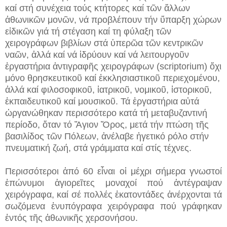
καί στή συνέχεια τούς κτήτορες καί τῶν ἄλλων
ἀθωνικῶν μονῶν, νά προβλέπουν τήν ὕπαρξη χώρων
εἰδικῶν γιά τή στέγαση καί τη φύλαξη τῶν
χειρογράφων βιβλίων στά ὑπερῶα τῶν κεντρικῶν
ναῶν, ἀλλά καί νά ἱδρύουν καί νά λειτουργοῦν
ἐργαστήρια ἀντιγραφῆς χειρογράφων (scriptorium) ὄχι
μόνο θρησκευτικοῦ καί ἐκκλησιαστικοῦ περιεχομένου,
ἀλλά καί φιλοσοφικοῦ, ἰατρικοῦ, νομικοῦ, ἱστορικοῦ,
ἐκπαιδευτικοῦ καί μουσικοῦ. Τά ἐργαστήρια αὐτά
ὠργανώθηκαν περισσότερο κατά τή μεταβυζαντινή
περίοδο, ὅταν τό Ἅγιον Ὄρος, μετά τήν πτώση τῆς
βασιλίδος τῶν Πόλεων, ἀνέλαβε ἡγετικό ρόλο στήν
πνευματική ζωή, στά γράμματα καί στίς τέχνες.
Περισσότεροι ἀπό 60 εἶναι οἱ μέχρι σήμερα γνωστοί
ἐπώνυμοι ἁγιορεῖτες μοναχοί πού ἀντέγραψαν
χειρόγραφα, καί σέ πολλές ἑκατοντάδες ἀνέρχονται τά
σωζόμενα ἐνυπόγραφα χειρόγραφα πού γράφηκαν
ἐντός τῆς ἀθωνικῆς χερσονήσου.