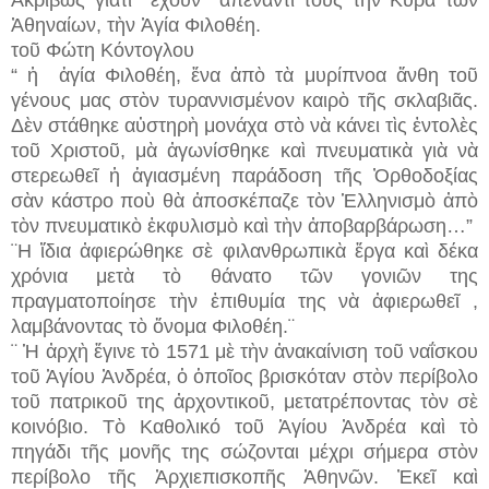
Ἀθηναίων, τὴν Ἁγία Φιλοθέη.
τοῦ Φώτη Κόντογλου
“ ἡ ἁγία Φιλοθέη, ἕνα ἀπὸ τὰ μυρίπνοα ἄνθη τοῦ
γένους μας στὸν τυραννισμένον καιρὸ τῆς σκλαβιᾶς.
Δὲν στάθηκε αὐστηρὴ μονάχα στὸ νὰ κάνει τὶς ἐντολὲς
τοῦ Χριστοῦ, μὰ ἀγωνίσθηκε καὶ πνευματικὰ γιὰ νὰ
στερεωθεῖ ἡ ἁγιασμένη παράδοση τῆς Ὀρθοδοξίας
σὰν κάστρο ποὺ θὰ ἀποσκέπαζε τὸν Ἑλληνισμὸ ἀπὸ
τὸν πνευματικὸ ἐκφυλισμὸ καὶ τὴν ἀποβαρβάρωση…”
¨Η ἴδια ἀφιερώθηκε σὲ φιλανθρωπικὰ ἔργα καὶ δέκα
χρόνια μετὰ τὸ θάνατο τῶν γονιῶν της
πραγματοποίησε τὴν ἐπιθυμία της νὰ ἀφιερωθεῖ ,
λαμβάνοντας τὸ ὄνομα Φιλοθέη.¨
¨ Ἡ ἀρχὴ ἔγινε τὸ 1571 μὲ τὴν ἀνακαίνιση τοῦ ναΐσκου
τοῦ Ἁγίου Ἀνδρέα, ὁ ὁποῖος βρισκόταν στὸν περίβολο
τοῦ πατρικοῦ της ἀρχοντικοῦ, μετατρέποντας τὸν σὲ
κοινόβιο. Τὸ Καθολικό το
ῦ
Ἁγίου Ἀνδρέα καὶ τὸ
πηγάδι τῆς μονῆς της σώζονται μέχρι σήμερα στὸν
περίβολο τῆς Ἀρχιεπισκοπῆς Ἀθηνῶν. Ἐκεῖ καὶ