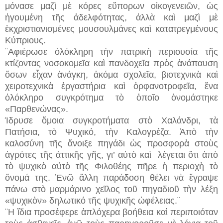
μόνασε μαζὶ μὲ κόρες εὔπορων οἰκογενειῶν, ὡς
ἡγουμένη τῆς ἀδελφότητας, ἀλλὰ καὶ μαζὶ μὲ
ἐκχριστιανισμένες μουσουλμάνες καὶ κατατρεγμένους
Κύπριους.
¨Αφιέρωσε ὁλόκληρη τὴν πατρικὴ περιουσία τῆς
κτίζοντας νοσοκομεῖα καὶ πανδοχεῖα πρὸς ἀνάπαυση
ὅσων εἶχαν ἀνάγκη, ἀκόμα σχολεῖα, βιοτεχνικὰ καὶ
χειροτεχνικὰ ἐργαστήρια καὶ ὀρφανοτροφεῖα, ἕνα
ὁλόκληρο συγκρότημα τὸ ὁποῖο ὀνομάστηκε
«Παρθενώνας».
Ίδρυσε ὅμοια συγκροτήματα στὸ Χαλάνδρι, τὰ
Πατήσια, τὸ Ψυχικό, τὴν Καλογρέζα. Ἀπὸ τὴν
καλοσύνη τῆς ἄνοιξε πηγάδι ὡς προσφορὰ στοὺς
ἀγρότες τῆς ἀττικῆς γῆς, γι’ αὐτὸ καὶ λέγεται ὅτι ἀπὸ
τὸ ψυχικὸ αὐτὸ τῆς Φιλοθέης πῆρε ἡ περιοχὴ τὸ
ὄνομά της. Ἐνῶ ἄλλη παράδοση θέλει νὰ ἔγραψε
πάνω στὸ μαρμάρινο χεῖλος τοῦ πηγαδιοῦ τὴν λέξη
«ψυχικὸν» δηλωτικό τ
ῆ
ς ψυχικῆς ὠφέλειας.¨
¨Η ἴδια προσέφερε ἁπλόχερα βοήθεια καὶ περιποιόταν