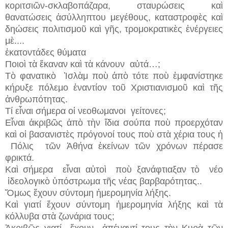
κοριτσιῶν-σκλαβοπάζαρα, σταυρώσεις καὶ
θανατώσεις ἀσύλληπτου μεγέθους, καταστροφὲς καὶ
δηώσεις πολιτισμοῦ καὶ γῆς, τρομοκρατικὲς ἐνέργειες
μὲ....
ἑκατοντάδες θύματα
Ποιοὶ τὰ ἔκαναν καὶ τὰ κάνουν αὐτά…;
Τὸ φανατικὸ Ἰσλὰμ ποὺ ἀπὸ τότε ποὺ ἐμφανίστηκε
κήρυξε πόλεμο ἐναντίον τοῦ Χριστιανισμοῦ καὶ τῆς
ἀνθρωπότητας.
Τί εἶναι σήμερα οἱ νεοθωμανοι γείτονες;
Εἶναι ἀκριβῶς ἀπὸ τὴν ἴδια σούπα ποὺ προερχόταν
καὶ οἱ βασανιστὲς πρόγονοί τους ποὺ στὰ χέρια τους ἡ
Πόλις τῶν Ἀθήνα ἐκείνων τῶν χρόνων πέρασε
φρικτά.
Καὶ σήμερα εἶναι αὐτοὶ ποὺ ξανάφτιαξαν τὸ νέο
ἰδεολογικὸ ὑπόστρωμα τῆς νέας βαρβαρότητας..
Ὅμως ἔχουν σύντομη ἡμερομηνία λήξης.
Καὶ γιατί ἔχουν σύντομη ἡμερομηνία λήξης καὶ τὰ
κόλλυβα στὰ ζωνάρια τους;
Ἀκριβῶς γιατί ἔχουν ἀπέναντί τους τὴν Κυρὰ τῶν