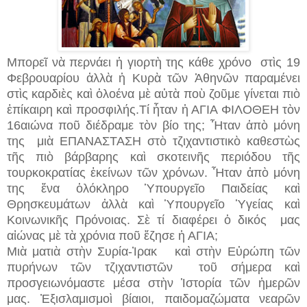
Μπορεῖ νὰ περνάει ἡ γιορτὴ της κάθε χρόνο στὶς 19
Φεβρουαρίου ἀλλὰ ἡ Κυρὰ τῶν Ἀθηνῶν παραμένει
στὶς καρδιὲς καὶ ὁλοένα μὲ αὐτὰ ποὺ ζοῦμε γίνεται πιὸ
ἐπίκαιρη καὶ προσφιλής.
Τί ἦταν ἡ ΑΓΙΑ ΦΙΛΟΘΕΗ τὸν
16αιώνα ποῦ διέδραμε τὸν βίο της;
Ἦταν ἀπὸ μόνη
της μιὰ ΕΠΑΝΑΣΤΑΣΗ στὸ τζιχαντιστικὸ καθεστὼς
τῆς πιὸ βάρβαρης καὶ σκοτεινῆς περιόδου τῆς
τουρκοκρατίας ἐκείνων τῶν χρόνων.
Ἦταν ἀπὸ μόνη
της ἕνα ὁλόκληρο Ὑπουργεῖο Παιδείας καὶ
Θρησκευμάτων ἀλλὰ καὶ Ὑπουργεῖο Ὑγείας καὶ
Κοινωνικῆς Πρόνοιας.
Σὲ τί διαφέρει ὁ δικός μας
αἰώνας μὲ τὰ χρόνια ποῦ ἔζησε ἡ ΑΓΙΑ;
Μιὰ ματιὰ στὴν Συρία-Ἰρακ καὶ στὴν Εὐρώπη τῶν
πυρήνων τῶν τζιχαντιστῶν τοῦ σήμερα καὶ
προσγειωνόμαστε μέσα στὴν Ἱστορία τῶν ἡμερῶν
μας.
Ἐξισλαμισμοὶ βίαιοι, παιδομαζώματα νεαρῶν