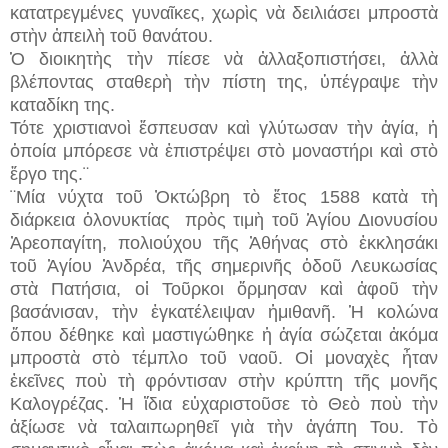
κατατρεγμένες γυναῖκες, χωρὶς νὰ δειλιάσει μπροστὰ
στὴν ἀπειλὴ τοῦ θανάτου.
Ὁ διοικητὴς τὴν πίεσε νὰ ἀλλαξοπιστήσει, ἀλλὰ
βλέποντας σταθερὴ τὴν πίστη της, ὑπέγραψε τὴν
καταδίκη της.
Τότε χριστιανοὶ ἔσπευσαν καὶ γλύτωσαν τὴν ἁγία, ἡ
ὁποία μπόρεσε νὰ ἐπιστρέψει στὸ μοναστήρι καὶ στὸ
ἔργο της.¨
¨Μία νύχτα τοῦ Ὀκτώβρη τὸ ἔτος 1588 κατὰ τὴ
διάρκεια ὁλονυκτίας πρὸς τιμὴ τοῦ Ἁγίου Διονυσίου
Ἀρεοπαγίτη, πολιούχου τῆς Ἀθήνας στὸ ἐκκλησάκι
τοῦ Ἁγίου Ἀνδρέα, τῆς σημερινῆς ὁδοῦ Λευκωσίας
στὰ Πατήσια, οἱ Τοῦρκοι ὅρμησαν καὶ ἀφοῦ τὴν
βασάνισαν, τὴν ἐγκατέλειψαν ἡμιθανῆ. Ἡ κολώνα
ὅπου δέθηκε καὶ μαστιγώθηκε ἡ ἁγία σώζεται ἀκόμα
μπροστὰ στὸ τέμπλο τοῦ ναοῦ. Οἱ μοναχὲς ἦταν
ἐκεῖνες ποὺ τὴ φρόντισαν στὴν κρύπτη τῆς μονῆς
Καλογρέζας. Ἡ ἴδια εὐχαριστοῦσε τὸ Θεὸ ποὺ τὴν
ἀξίωσε νὰ ταλαιπωρηθεῖ γιὰ τὴν ἀγάπη Του. Τὸ