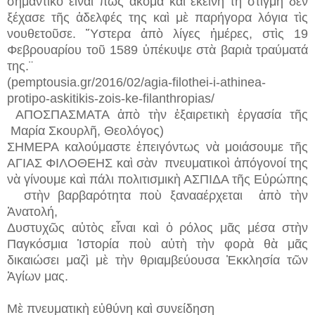
σημαντικὸ εἶναι πὼς ἀκόμα καὶ ἐκείνη τὴ στιγμὴ δὲν
ξέχασε τῆς ἀδελφές της καὶ μὲ παρήγορα λόγια τὶς
νουθετοῦσε. Ὕστερα ἀπὸ λίγες ἡμέρες, στὶς 19
Φεβρουαρίου τοῦ 1589 ὑπέκυψε στὰ βαριὰ τραύματά
της.¨
(pemptousia.gr/2016/02/agia-filothei-i-athinea-
protipo-askitikis-zois-ke-filanthropias/
ΑΠΟΣΠΑΣΜΑΤΑ ἀπὸ τὴν ἐξαιρετικὴ ἐργασία τῆς
Μαρία Σκουρλῆ, Θεολόγος)
ΣΗΜΕΡΑ καλούμαστε ἐπειγόντως νὰ μοιάσουμε τῆς
ΑΓΙΑΣ ΦΙΛΟΘΕΗΣ καὶ σὰν πνευματικοὶ ἀπόγονοί της
νὰ γίνουμε καὶ πάλι πολιτισμικὴ ΑΣΠΙΔΑ τῆς Εὐρώπης
στὴν βαρβαρότητα ποὺ ξανααέρχεται ἀπὸ τὴν
Ἀνατολή,
Δυστυχῶς αὐτὸς εἶναι καὶ ὁ ρόλος μᾶς μέσα στὴν
Παγκόσμια Ἱστορία ποὺ αὐτὴ τὴν φορὰ θὰ μᾶς
δικαιώσει μαζὶ μὲ τὴν θριαμβεύουσα Ἐκκλησία τῶν
Ἁγίων μας.
Μὲ πνευματικὴ εὐθύνη καὶ συνείδηση