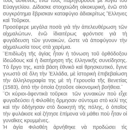
τοὺς ἀσθενεῖς, ἐνῶ τοὺς παρηγοροῦσε μὲ λόγια τοῦ
Εὐαγγελίου. Δίδασκε στοιχειώδη οἰκοκυρική, ἐνῶ στὸ
συγκρότημα ἔβρισκαν καταφύγιο ἀδιακρίτως Ἕλληνες
καὶ Τοῦρκοι.
Προσέφερε μεγάλα ποσὰ γιὰ τὴν ἀπελευθέρωση τῶν
αἰχμαλώτων, ἐνῶ ἰδιαιτέρως φρόντισε γιὰ τὴ
φυγάδευση τῶν γυναικών, ὥστε νὰ ἀποφύγουν τὴν
αἰχμαλωσία τους στὰ χαρέμια.
¨Επιδίωξη τῆς ἁγίας ἦταν ἡ τόνωση τοῦ ὀρθόδοξου
ἰδεώδους καὶ ἡ διατήρηση τῆς ἑλληνικῆς συνείδησης.
Τὸ ἔργο της, κατὰ βάση ἐθνικὸ καὶ θρησκευτικό, ἔγινε
γνωστὸ σὲ ὅλη τὴν Ἑλλάδα, μὲ ἱστορικὴ ἐπιβεβαίωση
τὴν ἀλληλογραφία της μὲ τὴ Γερουσία τῆς Βενετίας
(1583), ἀπὸ τὴν ὁποία ζητοῦσε οἰκονομικὴ βοήθεια.¨
¨Οι κύριοι-ἀφεντικὰ τοῦρκοι τῶν γυναικὼν ποὺ εἶχε
φυγαδεύσει ἡ Φιλοθέη ὅρμησαν σύντομα στὸ κελί της
καὶ τὴν ὁδήγησαν στὸ διοικητὴ τῆς πόλης, ὁ ὁποῖος
τὴν φυλάκισε καὶ ζήτησε ἐπίμονα νὰ μάθει ποὺ ἦταν οἱ
γυναῖκες κρυμμένες.
Ἡ ἁγία Φιλοθέη ἀρνήθηκε νὰ προδώσει τὶς