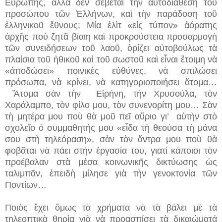
Εὐρώπης, ἀλλὰ δὲν σέβεται τὴν αὐτοδιάθεση τοῦ
προσώπου τῶν Ἑλλήνων, καὶ τὴν παράδοση τοῦ
ἑλληνικοῦ ἔθνους; Μία ἐλὶτ «εἰς τύπον» ἀόρατης
ἀρχῆς ποὺ ζητᾶ βίαιη καὶ προκρούστεια προσαρμογὴ
τῶν συνειδήσεων τοῦ λαοῦ, ὁρίζει αὐτοβούλως τὰ
πλαίσια τοῦ ἠθικοῦ καὶ τοῦ σωστοῦ καὶ εἶναι ἕτοιμη νὰ
«ἀποδώσει» ποινικὲς εὐθύνες, νὰ σπιλώσει
πρόσωπα, νὰ κρίνει, νὰ κατηγοριοποιήσει ἄτομα…
Ἄτομα σὰν τὴν Εἰρήνη, τὴν Χρυσούλα, τὸν
Χαράλαμπο, τὸν φίλο μου, τὸν συνενορίτη μου… Σὰν
τὴ μητέρα μου ποὺ θὰ μοῦ πεῖ αὔριο γι’ αὐτὴν στὸ
σχολεῖο ὁ συμμαθητής μου «εἶδα τὴ θεούσα τὴ μάνα
σου στὴ τηλεόραση», σὰν τὸν ἄντρα μου ποὺ θὰ
φοβᾶται νὰ πάει στὴν ἐργασία του, γιατί κάποιοι τὸν
προέβαλαν στὰ μέσα κοινωνικῆς δικτύωσης ὡς
ταλιμπᾶν, ἐπειδὴ μίλησε γιὰ τὴν γενοκτονία τῶν
Ποντίων…
Ποιὸς ἔχει ὅμως τὰ χρήματα νὰ τὰ βάλει μὲ τὰ
τηλεοπτικὰ θηρία γιὰ νὰ προασπίσει τὰ δικαιώματά