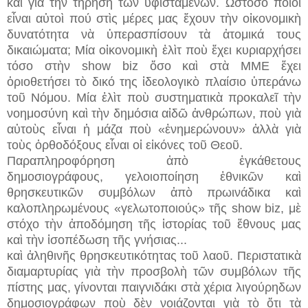
καὶ γιὰ τὴν τήρηση τῶν ὑφιστάμενων. Ὡστόσο ποιοὶ
εἶναι αὐτοὶ πού στὶς μέρες μας ἔχουν τὴν οἰκονομικὴ
δυνατότητα νὰ ὑπερασπίσουν τὰ ἀτομικά τους
δικαιώματα; Μία οἰκονομικὴ ἐλὶτ ποὺ ἔχει κυριαρχήσει
τόσο στὴν show biz ὅσο καὶ στὰ ΜΜΕ ἔχει
ὁριοθετήσει τὸ δικό της ἰδεολογικὸ πλαίσιο ὑπεράνω
τοῦ Νόμου. Μία ἐλὶτ ποὺ συστηματικὰ προκαλεῖ τὴν
νοημοσύνη καὶ τὴν δημόσια αἰδῶ ἀνθρώπων, ποὺ γιὰ
αὐτοὺς εἶναι ἡ μάζα ποὺ «ἐνημερώνουν» ἀλλὰ γιὰ
τοὺς ὀρθοδόξους εἶναι οἱ εἰκόνες τοῦ Θεοῦ.
Παραπληροφόρηση ἀπὸ ἐγκάθετους
δημοσιογράφους, γελοιοποίηση ἐθνικῶν καὶ
θρησκευτικῶν συμβόλων ἀπὸ πρωινάδικα καὶ
καλοπληρωμένους «γελωτοποιούς» τῆς show biz, μὲ
στόχο τὴν ἀποδόμηση τῆς ἱστορίας τοῦ ἔθνους μας
καὶ τὴν ἰσοπέδωση τῆς γνήσιας...
καὶ ἀληθινῆς θρησκευτικότητας τοῦ λαοῦ. Περιστατικὰ
διαμαρτυρίας γιὰ τὴν προσβολὴ τῶν συμβόλων τῆς
πίστης μας, γίνονται παιγνιδάκι στὰ χέρια λιγούρηδων
δημοσιογράφων ποὺ δὲν νοιάζονται γιὰ τὸ ὅτι τὰ