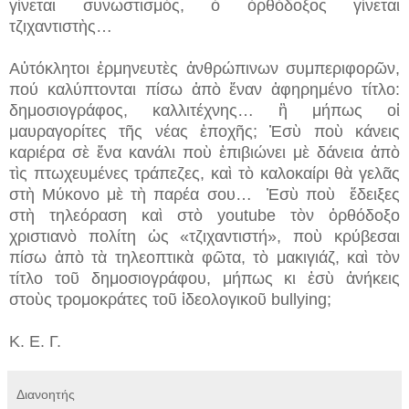
γίνεται συνωστισμός, ὁ ὀρθόδοξος γίνεται
τζιχαντιστὴς…
Αὐτόκλητοι ἑρμηνευτὲς ἀνθρώπινων συμπεριφορῶν,
πού καλύπτονται πίσω ἀπὸ ἕναν ἀφηρημένο τίτλο:
δημοσιογράφος, καλλιτέχνης… ἢ μήπως οἱ
μαυραγορίτες τῆς νέας ἐποχῆς; Ἐσὺ ποὺ κάνεις
καριέρα σὲ ἕνα κανάλι ποὺ ἐπιβιώνει μὲ δάνεια ἀπὸ
τὶς πτωχευμένες τράπεζες, καὶ τὸ καλοκαίρι θὰ γελᾶς
στὴ Μύκονο μὲ τὴ παρέα σου… Ἐσὺ ποὺ ἔδειξες
στὴ τηλεόραση καὶ στὸ youtube τὸν ὀρθόδοξο
χριστιανὸ πολίτη ὡς «τζιχαντιστή», ποὺ κρύβεσαι
πίσω ἀπὸ τὰ τηλεοπτικὰ φῶτα, τὸ μακιγιάζ, καὶ τὸν
τίτλο τοῦ δημοσιογράφου, μήπως κι ἐσὺ ἀνήκεις
στοὺς τρομοκράτες τοῦ ἰδεολογικοῦ bullying;
Κ. Ε. Γ.
Διανοητής