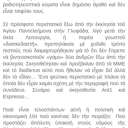
ῥαδιοτηλεοπτικὰ κύματα εἶναι δημόσιο ἀγαθὸ καὶ δὲν
εἶναι τσιφλίκι τους.
Σὲ πρόσφατο περιστατικὸ ἔξω ἀπὸ τὴν ἐκκλησία τοῦ
Ἁγίου Παντελεήμονα στὴν Γλυφάδα, λίγο μετὰ τὴν
Θεία Λειτουργία, ἡ παρέα γνωστοῦ
«διασκεδαστῆ», προπηλάκισε μὲ χυδαῖο τρόπο
πιστοὺς ποὺ διαμαρτυρήθηκαν γιὰ τὸ ὅτι δὲν ἔπρεπε
νὰ βιντεοσκοποῦν «γάμο» δύο ἀνδρῶν ἔξω ἀπὸ τὴν
ἐκκλησία. Σκηνοθέτησαν καὶ προέβαλαν ἀπὸ τὰ ΜΜΕ
καὶ τὸ διαδίκτυο αὐτὸ ποὺ ἤθελαν νὰ εἶχαν δεῖ ἀλλὰ
δὲν τὸ εἶδαν… Ἕνα ψεύτικο περιστατικὸ μὲ πλάνα τὰ
ὁποία δὲν εἶχαν καμία σχέση μὲ τὴν περιγραφὴ ποὺ τὰ
συνόδευε. Σενάριο καὶ σκηνοθεσία Ant1 καὶ
Espresso…
Ποιὰ εἶναι τελοσπάντων αὐτὴ ἡ πολιτικὴ καὶ
οἰκονομικὴ ἐλὶτ πού κανένας δὲν τὴν πειράζει; Πού
προστάζει ἀπόλυτη ὑπακοὴ στοὺς νόμους τῆς