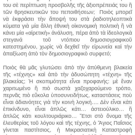
του σὲ περίπτωση προσβολῆς τῆς ἀξιοπρέπειάς του ἢ
τῶν θρησκευτικῶν του πεποιθήσεων; Ποιὸς μπορεῖ
νὰ ἐκφράσει τὴν ἄποψή του στὰ ῥαδιοτηλεοπτικὰ
κύματα γιὰ μία ἄλλη ἐθνικὴ οἰκονομικὴ πολιτικὴ ἢ νὰ
κάνει μία «αἱρετικὴ» ἀνάλυση, πέρα ἀπὸ τὰ ἰδεολογικὰ
στεγανά τοῦ ντόπιου δημοσιογραφικοῦ
κατεστημένου, χωρὶς νὰ δεχθεῖ τὴν εἰρωνεία καὶ τὴν
ἀπαξίωση ἀπὸ τὸν δημοσιογραφικὸ συρφετό;
Ποιὸς θὰ μᾶς γλυτώσει ἀπὸ τὴν ἀπύθμενη βλακεία
τῆς «τέχνης» καὶ ἀπὸ τὴν ἀδυσώπητη «τέχνη» τῆς
βλακείας; Ἡ σκοπιμότητα εἶναι προφανής: μὲ ἕναν
χαριτωμένο ἢ πιὸ σωστὰ χαζοχαρούμενο τρόπο,
περνᾶς πιὸ εὔκολα ὑποσυνειδήτως, καταστάσεις ποὺ
εἶναι ἀδιανόητες γιὰ τὴν κοινὴ λογική…. Δὲν εἶναι κάτι
ἐπικίνδυνο, εἶναι ἁπλῶς κάτι… ἀστειούλικο… ἢ
ἁπλῶς κάτι κουλτουριάρικο… Ἔτσι στὸ ὄνομα τῆς
ἐλευθερίας τοῦ λόγου καὶ τῆς τέχνης, ὁ Ἅγιος Παΐσιος
γίνεται παστίτσιος, ἡ Μικρασιατικὴ Καταστροφὴ