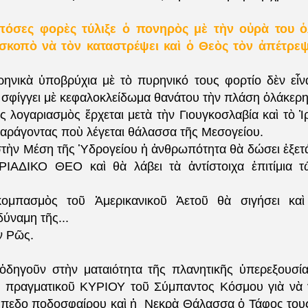
πόσες φορὲς τύλιξε ὁ πονηρὸς μὲ τὴν οὐρὰ του 
σκοπὸ νὰ τὸν καταστρέψει καὶ ὁ Θεὸς τὸν ἀπέτρεψ
ηνικὰ ὑποβρύχια μὲ τὸ πυρηνικό τους φορτίο δὲν εἶν
σφίγγει μὲ κεφαλοκλείδωμα θανάτου τὴν πλάση ὁλάκερη
λογαριασμὸς ἔρχεται μετὰ τὴν Γιουγκοσλαβία καὶ τὸ Ἰρ
αράγοντας ποὺ λέγεται θάλασσα τῆς Μεσογείου.
τὴν Μέση τ
ῆ
ς Ὑδρογείου ἡ ἀνθρωπότητα θὰ δώσει ἐξετά
ΡΙΑΔΙΚΟ ΘΕΟ καὶ θὰ λάβει τὰ ἀντίστοιχα ἐπιτίμια 
ομπασμὸς τοῦ Ἀμερικανικο
ῦ
Ἀετοῦ θὰ σιγήσει καὶ 
ύναμη τῆς...
ν Ρῶς.
 ὁδηγοῦν στὴν ματαιότητα τῆς πλανητικῆς ὑπερεξουσί
ραγματικοῦ ΚΥΡΙΟΥ τοῦ Σύμπαντος Κόσμου γιὰ νὰ γί
ήπεδο ποδοσφαίρου καὶ ἡ Νεκρὰ Θάλασσα ὁ Τάφος του