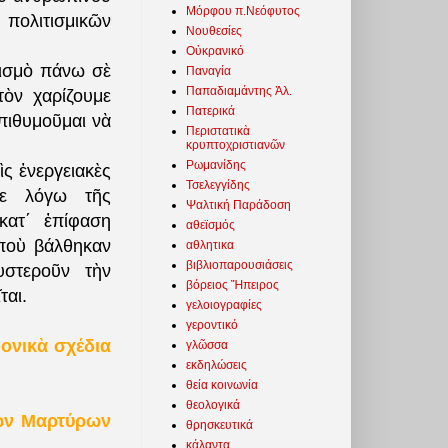
Μόρφου π.Νεόφυτος
πολιτισμικῶν
Νουθεσίες
Οὐκρανικό
τισμὸ πάνω σὲ
Παναγία
Παπαδιαμάντης Ἀλ.
ὸν χαρίζουμε
Πατερικά
ἐπιθυμοῦμαι νὰ
Περιστατικὰ
κρυπτοχριστιανῶν
Ρωμανίδης
ὶς ἐνεργειακὲς
Τσελεγγίδης
ὔτε λόγω τῆς
Ψαλτική Παράδοση
κατ΄ ἐπίφαση
αθεϊσμός
ποὺ βάλθηκαν
αθλητικα
βιβλιοπαρουσιάσεις
υστεροῦν τὴν
βόρειος Ἤπειρος
ται.
γελοιογραφίες
γεροντικό
ονικὰ σχέδια
γλῶσσα
εκδηλώσεις
θεία κοινωνία
θεολογικά
ῶν Μαρτύρων
θρησκευτικά
κάλαντα