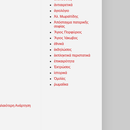
ἀντιαιρετικά
ἁγιολόγιο
Ἀλ. Μωραϊτίδης
Ἀπόσταγμα πατερικῆς
σοφίας
Ἅγιος Πορφύριος
Ἅγιος Ἰάκωβος
ἐθνικὰ
ἐκδηλώσεις
ἐκπληκτικά περιστατικά
ἐπικαιρότητα
Ἐκτρώσεις
ἱστορικά
Ὁμιλίες
ῥωμαίϊκα
λαιότερη Ανάρτηση