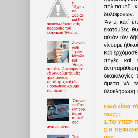
α
πολιτισμοῦ 
18χρον
ου:
δολοφόνων.
Σύριζα
καὶ ΝΔ
Ἂν οἱ κατ΄ ἐ
συναγωνίζονται στὶς
προδοσίες τοῦ
ἑκατόμβες θ
ἑλληνικοῦ Ἔθνους
αὐτὸν τὸν δῆθ
Ἀνακοίν
γίνουμε ἠθικο
ωση
Ἱερῶν
Καὶ ἐρχόμασθε
Μονῶν
πηγὲς καὶ τ
καὶ
Ἡσυχα
ἀντιπαράθεσ
στηρίων: Ἀρνούμαστε
νὰ δεχθοῦμε τὶς νέες
δικαιολογίε
ἠλεκτρονικὲς
ταυτότητες καὶ τὸν
ἄμεσα νὰ τε
Προσωπικὸ Ἀριθμὸ
ὁλοκλήρωση το
τοῦ πολίτη!
Ὅταν οἱ
πολῖτες
Ποιὰ εἶναι 
ἀντιδρο
τους;;;
ῦν, οἱ
ἀποφά
1.ΤΟ ΥΠΕΡ 
σεις
ἀνατρέπονται
2.Η ΠΕΦΙΛΗ
μας.
Τρία