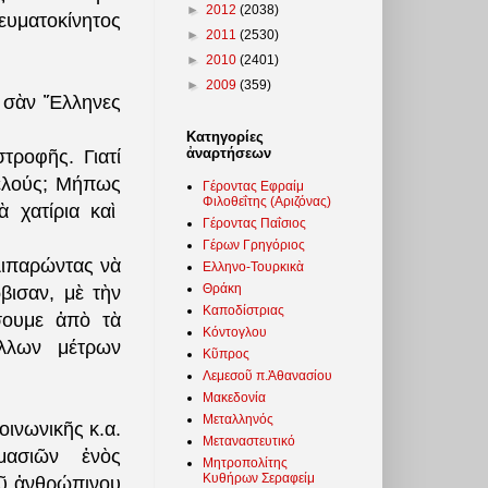
►
2012
(2038)
υματοκίνητος
►
2011
(2530)
►
2010
(2401)
►
2009
(359)
 σὰν Ἕλληνες
Κατηγορίες
ἀναρτήσεων
τροφῆς. Γιατί
ρελούς; Μήπως
Γέροντας Εφραίμ
Φιλοθεΐτης (Αριζόνας)
ὰ χατίρια καὶ
Γέροντας Παΐσιος
Γέρων Γρηγόριος
λιπαρώντας νὰ
Ελληνο-Τουρκικὰ
Θράκη
βισαν, μὲ τὴν
Καποδίστριας
σουμε ἀπὸ τὰ
Κόντογλου
ἄλλων μέτρων
Κῦπρος
Λεμεσοῦ π.Ἀθανασίου
Μακεδονία
Μεταλληνός
οινωνικῆς κ.α.
Μεταναστευτικό
μασιῶν ἑνὸς
Μητροπολίτης
Κυθήρων Σεραφείμ
οῦ ἀνθρώπινου