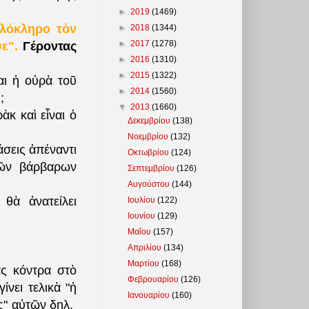
►
2019
(1469)
ὁλόκληρο τὸν
►
2018
(1344)
►
2017
(1278)
ε".
Γέροντας
►
2016
(1310)
►
2015
(1322)
αι ἡ οὐρὰ τοῦ
►
2014
(1560)
;
▼
2013
(1660)
ὰκ καὶ εἶναι ὁ
Δεκεμβρίου
(138)
Νοεμβρίου
(132)
σεις ἀπέναντι
Οκτωβρίου
(124)
τῶν βάρβαρων
Σεπτεμβρίου
(126)
Αυγούστου
(144)
θὰ ἀνατείλει
Ιουλίου
(122)
Ιουνίου
(129)
Μαΐου
(157)
Απριλίου
(134)
Μαρτίου
(168)
ας κόντρα στὸ
Φεβρουαρίου
(126)
νει τελικὰ "ἡ
Ιανουαρίου
(160)
ς" αὐτῶν δηλ.