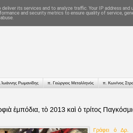
deliver its services and to analyze traffic. Your IP address and
formance and security metrics to ensure quality of service, ge
 abuse.
.Ἰωάννης Ρωμανίδης
π. Γεώργιος Μεταλληνός
π. Κων/νος Στρ
ρφιὰ ἐμπόδια, τὸ 2013 καὶ ὁ τρίτος Παγκόσμ
Γράφει ὁ Δρ. 