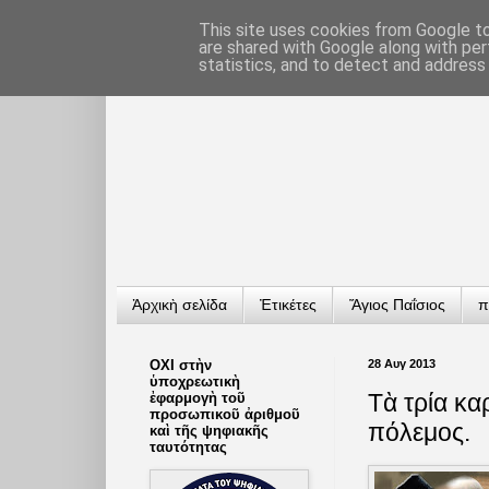
This site uses cookies from Google to 
are shared with Google along with per
statistics, and to detect and address
Ἀρχικὴ σελίδα
Ἐτικέτες
Ἅγιος Παΐσιος
π
ΟΧΙ στὴν
28 Αυγ 2013
ὑποχρεωτικὴ
Τὰ τρία κα
ἐφαρμογὴ τοῦ
προσωπικοῦ ἀριθμοῦ
πόλεμος.
καὶ τῆς ψηφιακῆς
ταυτότητας