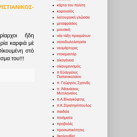
κάρτα του πολίτη
ΙΣΤΙΑΝΙΚΟΣ-
κορονοϊός
λειτουργική γλῶσσα
μεταφράσεις
μουσική
υρίαρχοι ἤδη
νέα τάξη πραγμάτων
νεοειδωλολατρεία
ρία καρφιὰ μὲ
νεομάρτυρες
ἰκουμένη στὸ
ντοκιμαντέρ
σμα του!!!
οἰκογένεια
οἰκουμενισμός
π Εὐάγγελος
Παπανικολάου
π. Γεώργιος Σχοινᾶς
π. Ἀθανάσιος
Μυτιληναίος
π.Α.Βλιαγκόφτης
π.Κ.Στρατηγόπουλος
παιδεία
ποιήματα
προβολές
προσωπικότητες
ἀκολουθίες