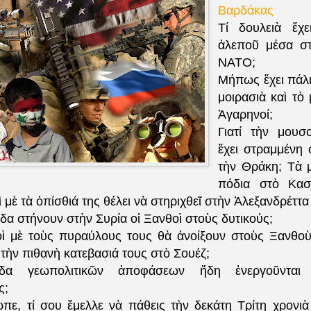
Βαρδάκας
Τί δουλειὰ ἔχε
ἀλεποῦ μέσα στ
ΝΑΤΟ;
Μήπως ἔχει πάλι
μοιρασιὰ καὶ τὸ
Ἀγαρηνοί;
Γιατί τὴν μουσ
ἔχει στραμμένη 
τὴν Θράκη; Τὰ 
πόδια στὸ Καστ
 μὲ τὰ ὀπίσθιά της θέλει νὰ στηριχθεῖ στὴν Ἀλεξανδρέττα
ίδα στήνουν στὴν Συρία οἱ Ξανθοὶ στοὺς δυτικούς;
ικοὶ μὲ τοὺς πυραύλους τους θὰ ἀνοίξουν στοὺς Ξανθο
 τὴν πιθανὴ κατεβασιά τους στὸ Σουέζ;
δα γεωπολιτικῶν ἀποφάσεων ἤδη ἐνεργοῦνται
ς;
ε, τί σου ἔμελλε νὰ πάθεις τὴν δεκάτη Τρίτη χρονιὰ