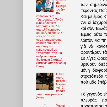
τῆς
τῶν σημεριν
Ἐκκλησ
ίας δὲν
Γέροντας Παΐσ
τὴν
Καὶ μὲ ἐμᾶς ΚΥ
καθορίζουν τὰ
‘’ἐπιτροπάτα’’. Τὸ ὅτι
Ἂν οἱ ἰσχυροί
ἐμβολιάσθηκαν
Μητροπολίτες, δὲν
καὶ σὰν Ἑλλάδ
ἀποτελεῖ κριτήριον
ὀρθοδόξου ἤθους. Ὁ
Ἐμεῖς οὔτε τ
λαὸς τὸ θεωρεῖ
συσχηματισμὸ στὴν
λοιπὸν νὰ πη
κρατικὴ ἐξουσία. Ἡ
γιὰ νὰ ἱκανο
ἀποδοχὴ τοῦ
ἐμβολιασμοῦ μὲ
φροντίζουν τὰ
‘’προϊόντα’’ ἀπὸ μιὰ
ἀνθρωποκτόνο
Σὲ λίγες ὧρε
διαδικασία ἀποτελεῖ
ἔκπτωση ἀπὸ τὴν ὀρθὴ
βρεθοῦν διέξ
Πίστη
μόνη διαφορ
Ἡ θεία
στρατόπεδα 
χάρις,
τὰ ἱερὰ
ποὺ μᾶς ἐπέβ
λείψανα
καὶ τὰ
προσω
Τὸ γεγονὸς εἶ
πικὰ ἀντικείμενα τῶν
Ἁγίων
πλευρᾶς εἰ
προαποφασισμ
Μήνυμ