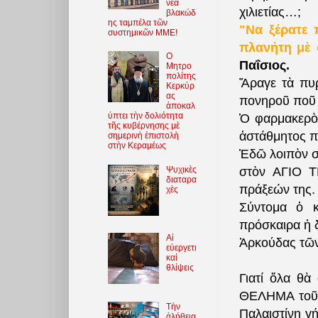
νέα
χιλιετίας…;
βλακώδ
ης ταμπέλα τῶν
"Να ξέρατε 
συστημικῶν ΜΜΕ!
πλανήτη μὲ 
O
Παΐσιος.
Μητρο
πολίτης
Ἄραγε τὰ πυρ
Κερκύρ
ας
πονηροῦ ποῦ 
ἀποκαλ
ύπτει τὴν δολιότητα
Ὁ φαρμακερὸς 
τῆς κυβέρνησης μὲ
ἀστάθμητος π
σημερινὴ ἐπιστολὴ
στὴν Κεραμέως
Ἐδῶ λοιπὸν σ
Ψυχικὲς
στὸν ΑΓΙΟ Τ
διαταρα
πράξεών της.
χὲς
Σύντομα ὁ κ
πρόσκαιρα ἡ δ
Αἱ
Ἀρκούδας τῶ
εὐεργετι
καί
θλίψεις
Γιατί ὅλα θὰ
ΘΕΛΗΜΑ τοῦ π
Τὴν
Παλαιστίνη γ
ἀλήθεια