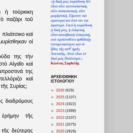
«
ἡ
δική μας παράδοση δ
ὲ
ν
ε
ἶ
ναι ο
ὔ
τε καπιταλιστική,
ο
ὔ
τε σοσιαλιστική, ο
ὔ
τε
ι ἡ τούρκικη
μαρξιστική. Ε
ἴ
μαστε πι
ὸ
ὸ παζάρι τοῦ
ἀ
ριστερο
ὶ
κα
ὶ
ἀ
π
ὸ
τ
ὸ
ν πι
ὸ
ἀ
ριστερό. Γιατί
ἡ
παράδοση
ἡ
δική μας,
ἡ
ἑ
λληνική,
 πλιάτσικο καὶ
ε
ἶ
ναι κοινοβιακ
ὴ
-
ἀ
σκητική,
πο
ὺ
προϋποθέτει
ὀ
ρθόδοξη
 μυρίσθηκαν οἱ
πνευματικότητα κα
ὶ
τ
ὸ
ἦ
θος τ
ῆ
ς καθ’
ἠ
μ
ᾶ
ς
Ἀ
νατολ
ῆ
ς. Α
ὐ
τ
ὸ
ε
ἶ
ναι τ
ὸ
ούδα της τὴν
δικό μας Πολίτευμα.»
στὸ Αἰγαῖο καὶ
Κώστας Σαρδελ
ῆ
ς
μπροστινά της
ΑΡΧΕΙΟΘΗΚΗ
ελλόριζο καὶ
ΙΣΤΟΛΟΓΙΟΥ
 τῆς Συρίας;
►
2026
(629)
►
2025
(1107)
ὺς διαδρόμους
►
2024
(1922)
►
2023
(1999)
 ἐρήμην τ
ῆ
ς
►
2022
(2107)
►
2021
(2075)
 τῆς δεύτερης
►
2020
(2829)