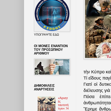
ΥΠΟΓΡΑΨΤΕ ΕΔΩ
ΟΙ ΜΟΝΕΣ ΕΝΑΝΤΙΟΝ
ΤΟΥ ΠΡΟΣΩΠΙΚΟΥ
ΑΡΙΘΜΟΥ
τὴν Κύπρο καὶ
Τί εἴδους παγ
Γιατί οἱ δυτ
ΔΗΜΟΦΙΛΕΙΣ
ΑΝΑΡΤΗΣΕΙΣ
διέλευσης γιὰ
Πόσα ἐπίπε
«Ἀρνητ
ὲς
ἀνθρωπότητα
ταυτοτή
Ἔρημε ἄνθρωπ
των»: Ἡ