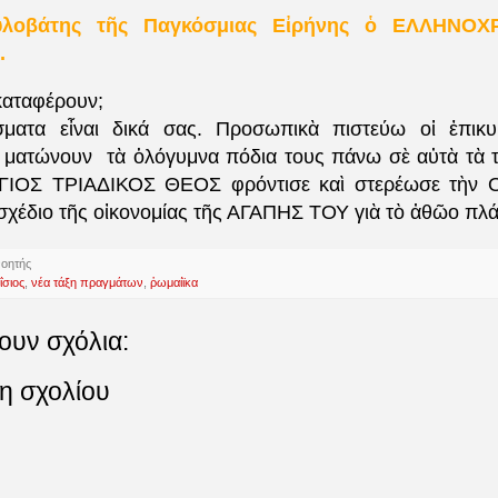
υλοβάτης τῆς Παγκόσμιας Εἰρήνης ὁ ΕΛΛΗΝΟΧΡ
.
καταφέρουν;
ματα εἶναι δικά σας. Προσωπικὰ πιστεύω οἱ ἐπικ
 ματώνουν τὰ ὁλόγυμνα πόδια τους πάνω σὲ αὐτὰ τὰ τ
ΑΓΙΟΣ ΤΡΙΑΔΙΚΟΣ ΘΕΟΣ φρόντισε καὶ στερέωσε τὴν Ο
χέδιο τῆς οἰκονομίας τῆς ΑΓΑΠΗΣ ΤΟΥ γιὰ τὸ ἀθῶο πλά
νοητής
ΐσιος
,
νέα τάξη πραγμάτων
,
ῥωμαίϊκα
ουν σχόλια:
η σχολίου