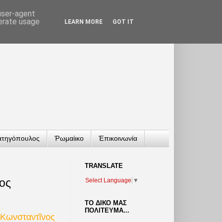
 user-agent
nerate usage
LEARN MORE
GOT IT
ατηγόπουλος
Ῥωμαίικο
Ἐπικοινωνία
TRANSLATΕ
ιος
Select Language
▼
ΤΟ ΔΙΚΟ ΜΑΣ
ΠΟΛΙΤΕΥΜΑ...
Κωνσταντῖνος