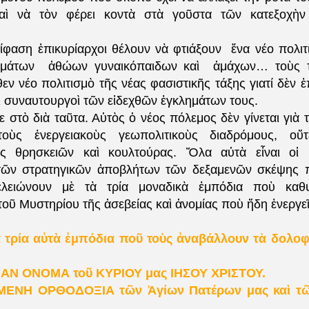
καὶ νὰ τὸν φέρει κοντὰ στὰ γοῦστα τῶν κατεξοχὴν 
πίφαση ἐπικυρίαρχοι θέλουν νὰ φτιάξουν ἕνα νέο πολι
υμάτων ἀθώων γυναικόπαιδων καὶ ἀμάχων… τοὺς τ
εν νέο πολιτισμὸ τῆς νέας φασιστικῆς τάξης γιατί δὲν 
ὶ συναυτουργοὶ τῶν εἰδεχθῶν ἐγκλημάτων τους.
 στὸ διὰ ταῦτα. Αὐτὸς ὁ νέος πόλεμος δὲν γίνεται γιὰ τ
οὺς ἐνεργειακοὺς γεωπολιτικοὺς διαδρόμους, ο
ης θρησκειῶν καὶ κουλτούρας. Ὅλα αὐτὰ εἶναι οἱ 
ς τῶν στρατηγικῶν ἀποβλήτων τῶν δεξαμενῶν σκέψης 
λειώνουν μὲ τὰ τρία μοναδικὰ ἐμπόδια ποὺ καθ
ῦ Μυστηρίου τῆς ἀσεβείας καὶ ἀνομίας ποὺ ἤδη ἐνεργεῖ
τὰ τρία αὐτὰ ἐμπόδια ποῦ τοὺς ἀναβάλλουν τὰ δολοφ
ΠΑΝ ΟΝΟΜΑ τοῦ ΚΥΡΙΟΥ μας ΙΗΣΟΥ ΧΡΙΣΤΟΥ.
ΜΕΝΗ ΟΡΘΟΔΟΞΙΑ τῶν Ἁγίων Πατέρων μας καὶ τ