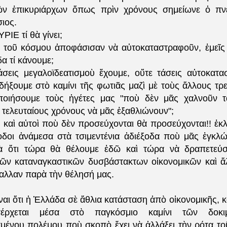
ῶν ἐπικυριάρχων ὅπως πρὶν χρόνους σημείωνε ὁ πνε
ιος.
ΡΙΕ τί θὰ γίνει;
 το
ῦ
κόσμου ἀποφάσισαν νὰ αὐτοκαταστραφοῦν, ἐμεῖς
α τί κάνουμε;
άσεις μεγαλοϊδεατισμοὺ ἔχουμε, οὔτε τάσεις αὐτοκατασ
δήξουμε στὸ καμίνι τῆς φωτιᾶς μαζὶ μὲ τοὺς ἄλλους τ
ποιήσουμε τοὺς ἡγέτες μας "ποὺ δὲν μᾶς χαλνοῦν τ
 τελευταίους χρόνους νὰ μᾶς ἑξαθλιώνουν";
ς καὶ αὐτοὶ ποὺ δὲν προσεύχονται θὰ προσεύχονται!! ἐκ
οδοι
ἀνάμεσα στὰ τσιμεντένια ἀδιέξοδα ποὺ μᾶς ἐγκλώ
ὰ ὅτι τώρα θὰ θέλουμε ἐδῶ καὶ τώρα νὰ δραπετεύ
τῶν καταναγκαστικῶν δυσβάστακτων οἰκονομικῶν καὶ 
αλλαν παρὰ τὴν θέλησή μας.
ναι ὅτι ἡ Ἑλλάδα σὲ ἄθλια κατάσταση ἀπὸ οἰκονομικῆς, κ
σέρχεται μέσα στὸ παγκόσμιο καμίνι τῶν δοκι
ένου πολέμου ποὺ σκοπὸ ἔχει νὰ ἀλλάξει τὴν ρότα τ