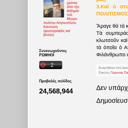
χρόνια
3.Καὶ ὁ στ
ἀπὸ τὴν
ἐκδημία
ΠΟΛΙΤΙΣΜΟΣ
τοῦ
Μητρο
πολίτου Αὐγουστίνου
Ἄραγε θὰ τὰ 
Καντιώτη
(φωτoγραφίες καὶ
Τὰ συμπεράσ
βίντεο)
κλωτσοῦν καὶ
τὰ ὁποῖα ὁ 
Συνευωχοῦντες
Φιλάνθρωπο σ
ΡΩΜΗΟΙ
Ἀναρτήθηκε ἀπὸ
Δια
Ἐτικέτες
Γέροντας Πα
Προβολές σελίδος
Δεν υπάρχ
24,568,944
Δημοσίευσ