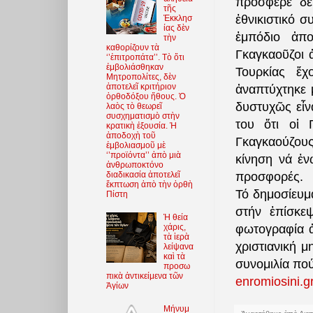
πρόσφερε δε
τῆς
ἐθνικιστικό 
Ἐκκλησ
ίας δὲν
ἐμπόδιο ἀπο
τὴν
καθορίζουν τὰ
Γκαγκαοῦζοι 
‘’ἐπιτροπάτα’’. Τὸ ὅτι
ἐμβολιάσθηκαν
Τουρκίας ἔχ
Μητροπολίτες, δὲν
ἀποτελεῖ κριτήριον
ἀναπτύχτηκε 
ὀρθοδόξου ἤθους. Ὁ
δυστυχῶς εἶν
λαὸς τὸ θεωρεῖ
συσχηματισμὸ στὴν
του ὅτι οἱ 
κρατικὴ ἐξουσία. Ἡ
ἀποδοχὴ τοῦ
Γκαγκαούζους
ἐμβολιασμοῦ μὲ
‘’προϊόντα’’ ἀπὸ μιὰ
κίνηση νά ἑν
ἀνθρωποκτόνο
διαδικασία ἀποτελεῖ
προσφορές.
ἔκπτωση ἀπὸ τὴν ὀρθὴ
Τό δημοσίευμ
Πίστη
στήν ἐπίσκε
Ἡ θεία
φωτογραφία 
χάρις,
τὰ ἱερὰ
χριστιανική 
λείψανα
καὶ τὰ
συνομιλία πού
προσω
πικὰ ἀντικείμενα τῶν
enromiosini.g
Ἁγίων
Μήνυμ