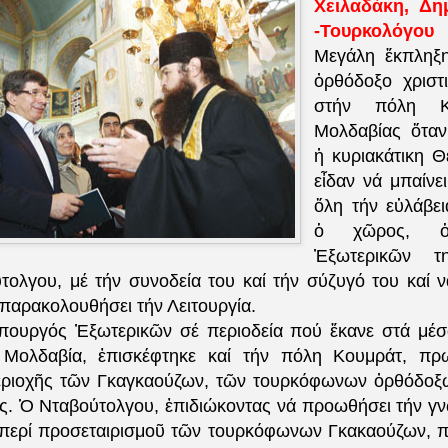
Χειλαδάκη,
Δη
-Τουρκολόγου
Μεγάλη ἔκπληξη
ὀρθόδοξο χριστι
στήν πόλη Κ
Μολδαβίας ὅταν
ἡ κυριακάτικη Θ
εἶδαν νά μπαίνε
ὅλη τήν εὐλάβει
ὁ χῶρος, ὁ
Ἐξωτερικῶν τη
τολγου, μέ τήν συνοδεία του καί τήν σύζυγό του καί ν
 παρακολουθήσει τήν Λειτουργία.
πουργός Ἐξωτερικῶν σέ περιοδεία πού ἔκανε στά μέσ
 Μολδαβία, ἐπισκέφτηκε καί τήν πόλη Κουμράτ, πρ
εριοχῆς τῶν Γκαγκαούζων, τῶν τουρκόφωνων ὀρθόδοξω
ς. Ὁ Νταβούτολγου, ἐπιδιώκοντας νά προωθήσει τήν γν
 περί προσεταιρισμοῦ τῶν τουρκόφωνων Γκακαούζων, π