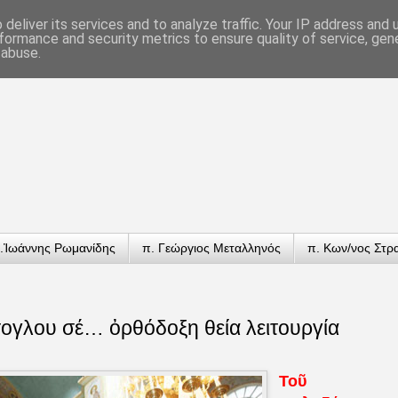
deliver its services and to analyze traffic. Your IP address and
formance and security metrics to ensure quality of service, ge
 abuse.
.Ἰωάννης Ρωμανίδης
π. Γεώργιος Μεταλληνός
π. Κων/νος Στρ
ογλου σέ… ὀρθόδοξη θεία λειτουργία
Τοῦ 