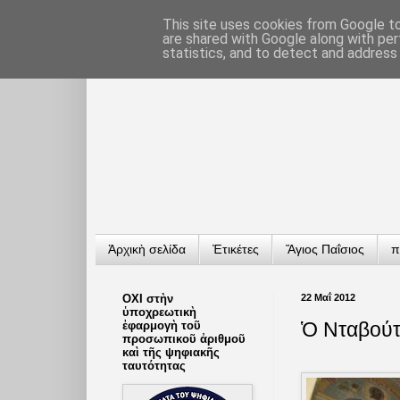
This site uses cookies from Google to 
are shared with Google along with per
statistics, and to detect and address
Ἀρχικὴ σελίδα
Ἐτικέτες
Ἅγιος Παΐσιος
π
ΟΧΙ στὴν
22 Μαΐ 2012
ὑποχρεωτικὴ
Ὁ Νταβούτ
ἐφαρμογὴ τοῦ
προσωπικοῦ ἀριθμοῦ
καὶ τῆς ψηφιακῆς
ταυτότητας