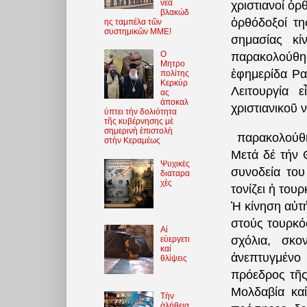
νέα
χριστιανοί ὀ
βλακώδ
ὀρθόδοξοί τη
ης ταμπέλα τῶν
συστημικῶν ΜΜΕ!
σημασίας κ
O
παρακολούθη
Μητρο
ἐφημερίδα Ρα
πολίτης
Κερκύρ
Λειτουργία 
ας
ἀποκαλ
χριστιανικοῦ ν
ύπτει τὴν δολιότητα
τῆς κυβέρνησης μὲ
σημερινὴ ἐπιστολὴ
παρακολούθη
στὴν Κεραμέως
Μετά δέ τήν 
Ψυχικὲς
συνοδεία του
διαταρα
χὲς
τονίζει ἡ του
Ἡ κίνηση αὐτή
στούς τουρκό
Αἱ
σχόλια, σκο
εὐεργετι
καί
ἀνεπτυγμένο
θλίψεις
πρόεδρος τῆς 
Μολδαβία καί
Τὴν
ἀλήθεια