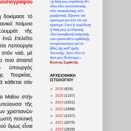
μοσιογράφου
«
ἡ
δική μας παράδοση δ
ὲ
ν
ε
ἶ
ναι ο
ὔ
τε καπιταλιστική,
ο
ὔ
τε σοσιαλιστική, ο
ὔ
τε
μαρξιστική. Ε
ἴ
μαστε πι
ὸ
 δοκίμασε τό
ἀ
ριστερο
ὶ
κα
ὶ
ἀ
π
ὸ
τ
ὸ
ν πι
ὸ
ανικό ποίμνιο
ἀ
ριστερό. Γιατί
ἡ
παράδοση
ἡ
δική μας,
ἡ
ἑ
λληνική,
ουμράτ τῆς
ε
ἶ
ναι κοινοβιακ
ὴ
-
ἀ
σκητική,
 ἐνῶ ἐτελεῖτο
πο
ὺ
προϋποθέτει
ὀ
ρθόδοξη
πνευματικότητα κα
ὶ
τ
ὸ
εία Λειτουργία
ἦ
θος τ
ῆ
ς καθ’
ἠ
μ
ᾶ
ς
ι στόν ναό, μέ
Ἀ
νατολ
ῆ
ς. Α
ὐ
τ
ὸ
ε
ἶ
ναι τ
ὸ
δικό μας Πολίτευμα.»
α πού ἀπαιτεῖ
Κώστας Σαρδελ
ῆ
ς
 ὑπουργός
ς Τουρκίας,
ΑΡΧΕΙΟΘΗΚΗ
ΙΣΤΟΛΟΓΙΟΥ
ά κάθεται σάν
►
2026
(629)
►
2025
(1107)
α Μαΐου στήν
►
2024
(1922)
ωτεύουσα τῆς
►
2023
(1999)
ν χριστιανῶν
►
2022
(2107)
ωστή πολιτική
►
2021
(2075)
ού ὅμως εἶναι
►
2020
(2829)