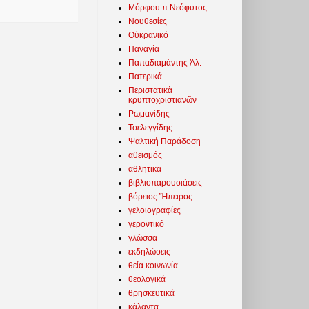
Μόρφου π.Νεόφυτος
Νουθεσίες
Οὐκρανικό
Παναγία
Παπαδιαμάντης Ἀλ.
Πατερικά
Περιστατικὰ
κρυπτοχριστιανῶν
Ρωμανίδης
Τσελεγγίδης
Ψαλτική Παράδοση
αθεϊσμός
αθλητικα
βιβλιοπαρουσιάσεις
βόρειος Ἤπειρος
γελοιογραφίες
γεροντικό
γλῶσσα
εκδηλώσεις
θεία κοινωνία
θεολογικά
θρησκευτικά
κάλαντα