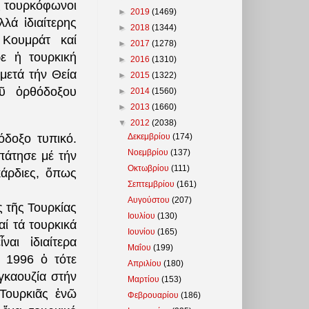
ς τουρκόφωνοι
►
2019
(1469)
λά ἰδιαίτερης
►
2018
(1344)
Κουμράτ καί
►
2017
(1278)
ε ἡ τουρκική
►
2016
(1310)
μετά τήν Θεία
►
2015
(1322)
οῦ ὀρθόδοξου
►
2014
(1560)
►
2013
(1660)
▼
2012
(2038)
Δεκεμβρίου
(174)
δοξο τυπικό.
Νοεμβρίου
(137)
πάτησε μέ τήν
Οκτωβρίου
(111)
κάρδιες, ὅπως
Σεπτεμβρίου
(161)
Αυγούστου
(207)
ς τῆς Τουρκίας
Ιουλίου
(130)
ί τά τουρκικά
Ιουνίου
(165)
αι ἰδιαίτερα
Μαΐου
(199)
 1996 ὁ τότε
Απριλίου
(180)
αγκαουζία στήν
Μαρτίου
(153)
 Τουρκιᾶς ἐνῶ
Φεβρουαρίου
(186)