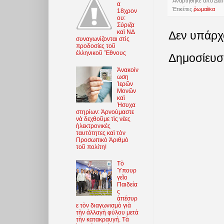
Ἀναρτήθηκε ἀπὸ
Δια
α
Ἐτικέτες
ῥωμαίϊκα
18χρον
ου:
Σύριζα
καὶ ΝΔ
Δεν υπάρχ
συναγωνίζονται στὶς
προδοσίες τοῦ
ἑλληνικοῦ Ἔθνους
Δημοσίευσ
Ἀνακοίν
ωση
Ἱερῶν
Μονῶν
καὶ
Ἡσυχα
στηρίων: Ἀρνούμαστε
νὰ δεχθοῦμε τὶς νέες
ἠλεκτρονικὲς
ταυτότητες καὶ τὸν
Προσωπικὸ Ἀριθμὸ
τοῦ πολίτη!
Τὸ
Ὑπουρ
γεῖο
Παιδεία
ς
ἀπέσυρ
ε τὸν διαγωνισμὸ γιὰ
τὴν ἀλλαγὴ φύλου μετὰ
τὴν κατακραυγή. Τὰ