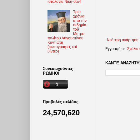
ἱστολόγια Νίκη-σαν!
Τρία
χρόνια
ἀπὸ τὴν
ἐκδημία
τοῦ
Μητρο
πολίτου Αὐγουστίνου
Νεότερη ανάρτηση
Καντιώτη
(φωτoγραφίες καὶ
Εγγραφή σε:
Σχόλια
βίντεο)
ΚΑΝΤΕ ΑΝΑΖΗΤΗΣ
Συνευωχοῦντες
ΡΩΜΗΟΙ
Προβολές σελίδος
24,570,620