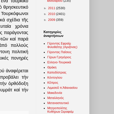
ἕνα τουρκικό
Ιανουαρίου
(235)
ό θρησκευτικό
►
2011
(2530)
 Τουρκόφωνοι
►
2010
(2401)
κά σχέδια τῆς
►
2009
(359)
υταία χρόνια
Κατηγορίες
ός παράγοντας
ἀναρτήσεων
ωτῶν καί παρά
Γέροντας Εφραίμ
 ἀπό πολλούς
Φιλοθεΐτης (Αριζόνας)
τονη πολιτική
Γέροντας Παΐσιος
Γέρων Γρηγόριος
κικές πονηρές
Ελληνο-Τουρκικὰ
Θράκη
ού ἀναφέρεται
Καποδίστριας
προβάλει τήν
Κόντογλου
Κῦπρος
τήν ὀρθόδοξη
Λεμεσοῦ π.Ἀθανασίου
υμράτ καί τήν
Μακεδονία
Μεταλληνός
Μεταναστευτικό
Μητροπολίτης
Κυθήρων Σεραφείμ