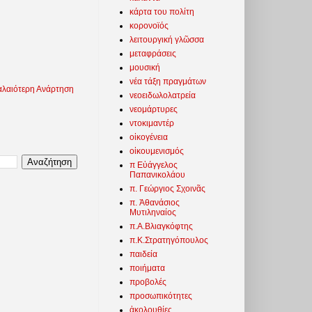
κάρτα του πολίτη
κορονοϊός
λειτουργική γλῶσσα
μεταφράσεις
μουσική
νέα τάξη πραγμάτων
λαιότερη Ανάρτηση
νεοειδωλολατρεία
νεομάρτυρες
ντοκιμαντέρ
οἰκογένεια
οἰκουμενισμός
π Εὐάγγελος
Παπανικολάου
π. Γεώργιος Σχοινᾶς
π. Ἀθανάσιος
Μυτιληναίος
π.Α.Βλιαγκόφτης
π.Κ.Στρατηγόπουλος
παιδεία
ποιήματα
προβολές
προσωπικότητες
ἀκολουθίες