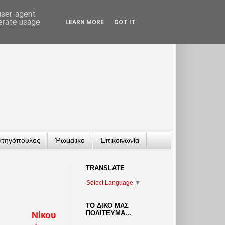
 user-agent
nerate usage
LEARN MORE
GOT IT
ατηγόπουλος
Ῥωμαίικο
Ἐπικοινωνία
TRANSLATΕ
Select Language
▼
ΤΟ ΔΙΚΟ ΜΑΣ
ΠΟΛΙΤΕΥΜΑ...
Νίκου