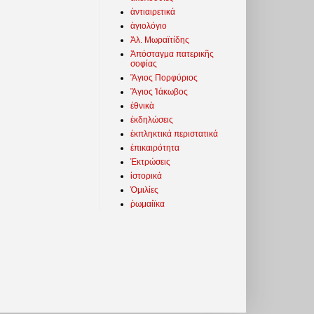
ἀντιαιρετικά
ἁγιολόγιο
Ἀλ. Μωραϊτίδης
Ἀπόσταγμα πατερικῆς
σοφίας
Ἅγιος Πορφύριος
Ἅγιος Ἰάκωβος
ἐθνικὰ
ἐκδηλώσεις
ἐκπληκτικά περιστατικά
ἐπικαιρότητα
Ἐκτρώσεις
ἱστορικά
Ὁμιλίες
ῥωμαίϊκα