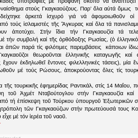
κάδες ὑποτροφίες μέ προφανῆ σκοπό νά ἀναπτύξει 
συναίσθημα στούς Γκαγκαούζους. Παρ’ ὅλα αὐτά ὅμως τ
δείχτηκε ἀρκετά ἰσχυρό γιά νά ἀφομοιωθοῦν οἱ
ἀπό τούς ἰσλαμιστές τῆς Ἄγκυρας καί ὅλα τά πανισλαμι
ουν ἀποτύχει. Στήν ἴδια τήν Γκαγκαουζία τά τελε
μέ τήν συμβολή καί τῆς ὀρθόδοξης Ρωσίας, (ὁ ἑλληνικ
αι ἀπῶν παρά τίς φιλότιμες παρεμβάσεις κάποιων ἰδι
Γκαγκαοῦζοι θεωροῦνται ἑλληνικῆς καταγωγῆς καί
 ἔχουν ἐκδηλωθεῖ ἔντονες φιλελληνικές τάσεις), μία ἔν
ωθοῦν μέ τούς Ρώσους, ἀποκρούοντας ὅλες τίς τουρ
α τῆς τουρκικῆς ἐφημερίδας Ραντικάλ, στίς 14 Μαΐου, π
ψη τοῦ Ἀχμέτ Νταβούτογλου στήν Γκαγκαουζία καί 
ἀπό τή ἐπίσκεψη τοῦ Τούρκου ὑπουργοῦ Ἐξωτερικῶν σ
μητρόπολη τῶν Γκαγκαούζων στήν πρωτεύουσά τους Κο
 εἶχε μέ τόν ἱερέα τοῦ ναοῦ.
r