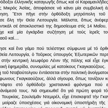
ρθόδοξοι ἑλληνικῆς καταγωγῆς ὅπως καί οἱ Καραμανλῆδε
ς Μικρός Ἀσίας, ἀποφάσισε νά κάνει μία συμβολική ἀλ
ίνηση. Ἔτσι πῆγε στήν ὀρθόδοξη μητρόπολη τοῦ 
σε ὅλη τήν Θεία Λειτουργία. Μάλιστα, ὅπως ἀνέφερ
ντικάλ σέ ἀποκλειστικό της δημοσίευμα στίς 14 Μαΐου, 
εἶχε καί μία ἐγκάρδια συζήτηση μέ τούς ἱερεῖς τ
αοῦ καί....
σε καί ἕνα γάμο πού τελέστηκε σύμφωνα μέ τό ὀρθό
Θεία Λειτουργία, ὁ Τοῦρκος ὑπουργός Ἐξωτερικῶν περ
 στήν κεντρική λεωφόρο Λένιν τῆς πόλης καί εἶχε ἐγ
ρκική ἐφημερίδα, συνομιλίες μέ κατοίκους Γκαγκαούζους.
 τοῦ Νταβούτολγου ἐντάσσεται στήν πολιτική ἀνοίγματο
φωνους Γκαγκαούζους, ἀλλά σίγουρα, ὅπως τονίζουν κα
ντάφτει στό ὀρθόδοξο χριστιανικό φρόνημα πού εἶν
 ἀνάμεσά τους. Νά σημειωθεῖ ὅτι γιά πρώτη φορά τό
Τουρκίας, Σουλεϊμᾶν Ντεμιρέλ, εἶχε ἐπισκεφτεῖ τήν Γκ
 μοίραζε ὑποσχέσεις γιά οἰκονομική ὑποστήριξη τῆς