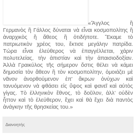
«Ἄγγλος ἢ
Γερμανὸς ἢ Γάλλος δύναται νὰ εἶναι κοσμοπολίτης ἢ
ἀναρχικὸς ἢ ἄθεος ἢ ὁτιδήποτε. Ἔκαμε τὸ
πατριωτικὸν χρέος του, ἔκτισε μεγάλην πατρίδα.
Τώρα εἶναι ἐλεύθερος νὰ ἐπαγγέλλεται, χάριν
πολυτελείας, τὴν ἀπιστίαν καὶ τὴν ἀπαισιοδοξίαν.
Ἀλλὰ Γραικύλος τῆς σήμερον ὅστις θέλει νὰ κάμει
δημοσία τὸν ἄθεον ἢ τὸν κοσμοπολίτην, ὁμοιάζει μὲ
νᾶνον ἀνορθούμενον ἐπ’ ἄκρων ὀνύχων καὶ
τανυόμενον νὰ φθάσει εἰς ὕψος καὶ φανεῖ καὶ αὐτὸς
γίγας. Τὸ ἑλληνικὸν ἔθνος, τὸ δοῦλον, ἀλλ’ οὐδὲν
ἧττον καὶ τὸ ἐλεύθερον, ἔχει καὶ θὰ ἔχει διὰ παντὸς
ἀνάγκην τῆς θρησκείας του.»
Διανοητής