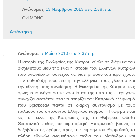
Ανώνυμος
13 Νοεμβρίου 2013 στις 2:58 π.μ.
Oxi MONO!
Απάντηση
Ανώνυμος
7 Μαΐου 2013 στις 2:37 π.μ.
Η ιστορία της Εκκλησίας της Κύπρου σ’ όλη τη διάρκεια του
δισχιλιετούς βίου της είναι η Ιστορία των Ελλήνων Κυπρίων
που αγωνίζονται συνεχώς να διατηρήσουν ό,τι ιερό έχουν:
Την ορθόδοξή τους πίστη, την ελληνική τους γλώσσα και
την εθνική τους συνείδηση. Η Εκκλησίας της Κύπρου «ως
όρνις επισυνάγουσα τα νοσσία εαυτής υπό τας πτέρυγας»
συνεχίζει ακατάπαυστα να στηρίζει τον Κυπριακό ελληνισμό
που βρισκόταν πάντα σε διαρκή συντονισμό με τους
παλμούς του υπόλοιπου Ελληνικού κορμού. «Γνώριμα είναι
εις τα τέκνα της Κυπριακής γης τα θλιβερώς ένδοξα
Θεσσαλικά πεδία, τα αιματοβαφή Ηπειρωτικά βουνά, ο
δοξοβάδιστος δρόμος προς την νύμφην του Θερμαϊκού, τα
πλήρη εθνικών αναμνήσεων πεδία του Μαιάνδρου και