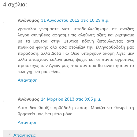
4 σχόλια:
Ανώνυμος
31 Αυγούστου 2012 στις 10:29 π.μ.
γραικυλοι γινομαστε γιατι υποδουλωθηκαμε σε αναξιες
λογου συνηθειες αφησαμε τις αληθινες αξιες και ριχτηκαμε
με τα μουτρα στην ψευτικη ηδονη ξεπουλωντας αντι
πινακιου φακης ολα οσα στολιζαν την ελληνορθοδοξη μας
παραδοση..αλλα Δοξα Τω Θεω υπαρχουν ακομη λιγες μεν
αλλα υπαρχουν ευλογημενες ψυχες και οι παντα αγρυπνες
προσευχες των Αγιων μας που συντομα θα αναστησουν το
ευλογημενο μας εθνος...
Απάντηση
Ανώνυμος
14 Μαρτίου 2013 στις 3:05 μ.μ.
Αυτό δεν θυμίζει ορθόδοξη στάση. Μοιάζει να θεωρεί τη
θρησκεία μας ένα μέσο μόνο
Απάντηση
Απαντήσεις