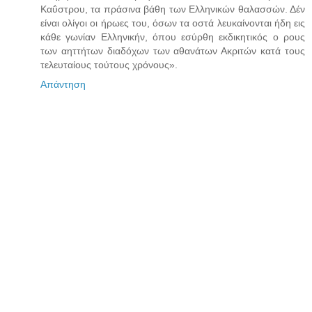
Καΰστρου, τα πράσινα βάθη των Ελληνικών θαλασσών. Δέν
είναι ολίγοι οι ήρωες του, όσων τα οστά λευκαίνονται ήδη εις
κάθε γωνίαν Ελληνικήν, όπου εσύρθη εκδικητικός ο ρους
των αηττήτων διαδόχων των αθανάτων Ακριτών κατά τους
τελευταίους τούτους χρόνους».
Απάντηση