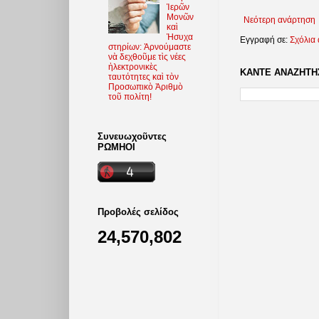
Ἱερῶν
Μονῶν
Νεότερη ανάρτηση
καὶ
Ἡσυχα
Εγγραφή σε:
Σχόλια
στηρίων: Ἀρνούμαστε
νὰ δεχθοῦμε τὶς νέες
ἠλεκτρονικὲς
ΚΑΝΤΕ ΑΝΑΖΗΤΗΣ
ταυτότητες καὶ τὸν
Προσωπικὸ Ἀριθμὸ
τοῦ πολίτη!
Συνευωχοῦντες
ΡΩΜΗΟΙ
Προβολές σελίδος
24,570,802