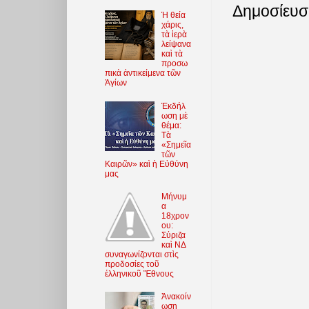
Δημοσίευσ
Ἡ θεία
χάρις,
τὰ ἱερὰ
λείψανα
καὶ τὰ
προσω
πικὰ ἀντικείμενα τῶν
Ἁγίων
Ἐκδήλ
ωση μὲ
θέμα:
Τὰ
«Σημεῖα
τῶν
Καιρῶν» καὶ ἡ Εὐθύνη
μας
Μήνυμ
α
18χρον
ου:
Σύριζα
καὶ ΝΔ
συναγωνίζονται στὶς
προδοσίες τοῦ
ἑλληνικοῦ Ἔθνους
Ἀνακοίν
ωση