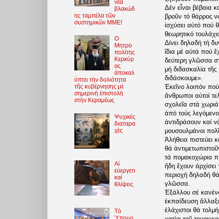
νέα
Δέν εἶναι βέβαια κ
βλακώδ
ης ταμπέλα τῶν
βροῦν τό θάρρος ν
συστημικῶν ΜΜΕ!
ἰσχύσει αὐτό πού θ
θεωρητικό τουλάχι
O
Δίνει δηλαδή τή δ
Μητρο
ἴδια μέ αὐτά πού ἔ
πολίτης
Κερκύρ
δεύτερη γλῶσσα στά
ας
μή διδασκαλία τῆς
ἀποκαλ
διδάσκουμε».
ύπτει τὴν δολιότητα
Ἐκεῖνο λοιπόν πού 
τῆς κυβέρνησης μὲ
σημερινὴ ἐπιστολὴ
ἄνθρωποι αὐτοί τε
στὴν Κεραμέως
σχολεῖα στά χωριά
ἀπό τούς λεγόμενο
Ψυχικὲς
ἀντιδράσουν καί ν
διαταρα
χὲς
μουσουλμάνοι πολῖ
Ἀλήθεια πιστεύει 
θά ἀντιμετωπιστοῦ
τά πομακοχώρια πρ
Αἱ
ἤδη ἔχουν ἀρχίσει 
εὐεργετι
περιοχή δηλαδή θά
καί
γλῶσσα.
θλίψεις
Ἐξάλλου σέ κανένα
ἐκπαίδευση ἄλλαξαν
ἐλάχιστοι θά τολμή
Τὸ
Ὑπουρ
χατίρι τοῦ τουρκικ