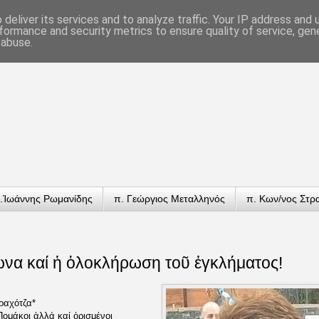
deliver its services and to analyze traffic. Your IP address and
formance and security metrics to ensure quality of service, ge
 abuse.
.Ἰωάννης Ρωμανίδης
π. Γεώργιος Μεταλληνός
π. Κων/νος Στρ
να καί ἡ ὁλοκλήρωση τοῦ ἐγκλήματος!
ραχότζα*
ομάκοι ἀλλά καί ὁρισμένοι