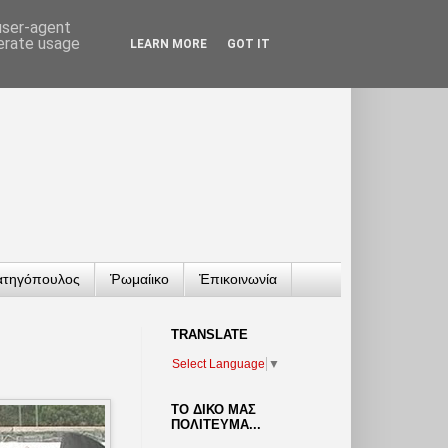
 user-agent
nerate usage
LEARN MORE
GOT IT
ατηγόπουλος
Ῥωμαίικο
Ἐπικοινωνία
TRANSLATΕ
Select Language
▼
ΤΟ ΔΙΚΟ ΜΑΣ
ΠΟΛΙΤΕΥΜΑ...