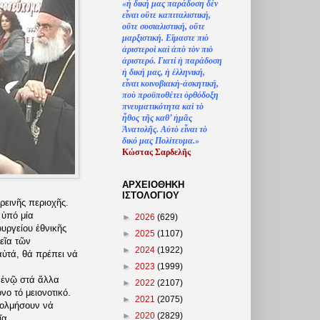
«
ἡ
δική μας παράδοση δ
ὲ
ν
ε
ἶ
ναι ο
ὔ
τε καπιταλιστική,
ο
ὔ
τε σοσιαλιστική, ο
ὔ
τε
μαρξιστική. Ε
ἴ
μαστε πι
ὸ
ἀ
ριστερο
ὶ
κα
ὶ
ἀ
π
ὸ
τ
ὸ
ν πι
ὸ
ἀ
ριστερό. Γιατί
ἡ
παράδοση
ἡ
δική μας,
ἡ
ἑ
λληνική,
ε
ἶ
ναι κοινοβιακ
ὴ
-
ἀ
σκητική,
πο
ὺ
προϋποθέτει
ὀ
ρθόδοξη
πνευματικότητα κα
ὶ
τ
ὸ
ἦ
θος τ
ῆ
ς καθ’
ἠ
μ
ᾶ
ς
Ἀ
νατολ
ῆ
ς. Α
ὐ
τ
ὸ
ε
ἶ
ναι τ
ὸ
δικό μας Πολίτευμα.»
Κώστας Σαρδελ
ῆ
ς
ΑΡΧΕΙΟΘΗΚΗ
ΙΣΤΟΛΟΓΙΟΥ
ρεινῆς περιοχῆς.
 ὑπό μία
►
2026
(629)
ουργείου ἐθνικῆς
►
2025
(1107)
εῖα τῶν
►
2024
(1922)
αὐτά, θά πρέπει νά
►
2023
(1999)
ς ἐνῷ στά ἄλλα
►
2022
(2107)
νο τό μειονοτικό.
►
2021
(2075)
τολμήσουν νά
►
2020
(2829)
ῖα.