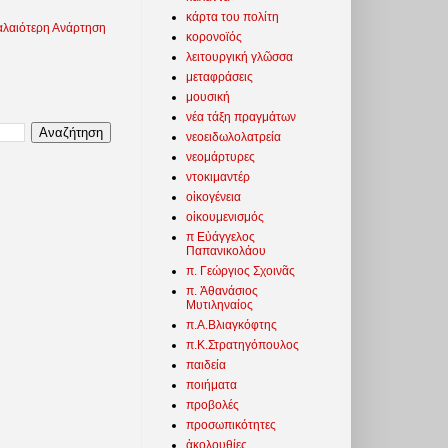
κάρτα του πολίτη
λαιότερη Ανάρτηση
κορονοϊός
λειτουργική γλῶσσα
μεταφράσεις
μουσική
νέα τάξη πραγμάτων
νεοειδωλολατρεία
νεομάρτυρες
ντοκιμαντέρ
οἰκογένεια
οἰκουμενισμός
π Εὐάγγελος
Παπανικολάου
π. Γεώργιος Σχοινᾶς
π. Ἀθανάσιος
Μυτιληναίος
π.Α.Βλιαγκόφτης
π.Κ.Στρατηγόπουλος
παιδεία
ποιήματα
προβολές
προσωπικότητες
ἀκολουθίες