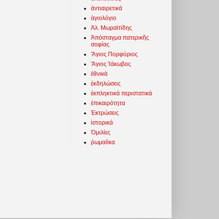
ἀντιαιρετικά
ἁγιολόγιο
Ἀλ. Μωραϊτίδης
Ἀπόσταγμα πατερικῆς
σοφίας
Ἅγιος Πορφύριος
Ἅγιος Ἰάκωβος
ἐθνικὰ
ἐκδηλώσεις
ἐκπληκτικά περιστατικά
ἐπικαιρότητα
Ἐκτρώσεις
ἱστορικά
Ὁμιλίες
ῥωμαίϊκα