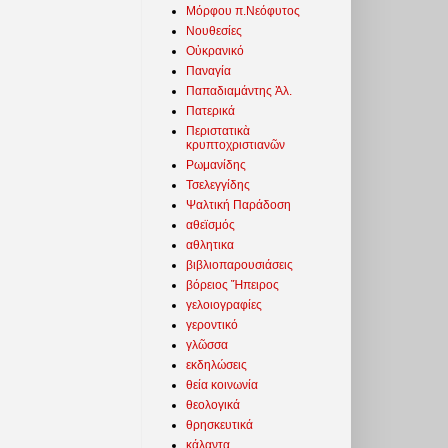
Μόρφου π.Νεόφυτος
Νουθεσίες
Οὐκρανικό
Παναγία
Παπαδιαμάντης Ἀλ.
Πατερικά
Περιστατικὰ
κρυπτοχριστιανῶν
Ρωμανίδης
Τσελεγγίδης
Ψαλτική Παράδοση
αθεϊσμός
αθλητικα
βιβλιοπαρουσιάσεις
βόρειος Ἤπειρος
γελοιογραφίες
γεροντικό
γλῶσσα
εκδηλώσεις
θεία κοινωνία
θεολογικά
θρησκευτικά
κάλαντα