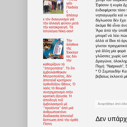
γεῖο
Ἐφόσον ἡ κυρία Δρ
Παιδεία
ἐνδιαφέρεται τόσο
ς
νηπιαγωγεῖα καί ν
ἀπέσυρ
ε τὸν διαγωνισμὸ γιὰ
δίγλωσσα δέν ἔχει 
τὴν ἀλλαγὴ φύλου μετὰ
ἀκόμα θά εἶναι ἀνα
τὴν κατακραυγή. Τὰ
Ἄρα ἀπό τήν ὑπόθε
ἱστολόγια Νίκη-σαν!
μπορεῖ νά λέει πώ
ἀλλά οἱ ἴδιοι τό ἀ
Τὴν
ἀλήθεια
γίνεται πραγματικ
τῆς
γιά ἄλλη μία φορά 
Ἐκκλησ
γλῶσσες χωρίς ὡστ
ίας δὲν
τὴν
Δραγώνα, ὁλοκληρώ
καθορίζουν τὰ
Πηγή: “Natpresh”, 
‘’ἐπιτροπάτα’’. Τὸ ὅτι
* Ὁ Σεμπαεδήν Καρ
ἐμβολιάσθηκαν
βεβαίως ἐκλεκτό μ
Μητροπολίτες, δὲν
ἀποτελεῖ κριτήριον
ὀρθοδόξου ἤθους. Ὁ
λαὸς τὸ θεωρεῖ
συσχηματισμὸ στὴν
κρατικὴ ἐξουσία. Ἡ
ἀποδοχὴ τοῦ
Ἀναρτήθηκε ἀπὸ
ὁδο
ἐμβολιασμοῦ μὲ
‘’προϊόντα’’ ἀπὸ μιὰ
ἀνθρωποκτόνο
διαδικασία ἀποτελεῖ
Δεν υπάρχ
ἔκπτωση ἀπὸ τὴν ὀρθὴ
Πίστη