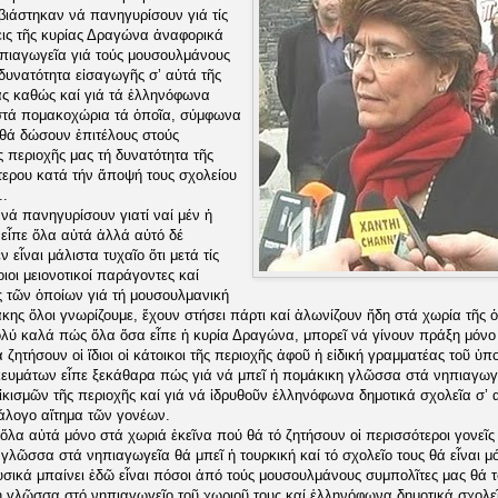
 βιάστηκαν νά πανηγυρίσουν γιά τίς
ις τῆς κυρίας Δραγώνα ἀναφορικά
πιαγωγεῖα γιά τούς μουσουλμάνους
 δυνατότητα εἰσαγωγῆς σ’ αὐτά τῆς
ς καθώς καί γιά τά ἑλληνόφωνα
 στά πομακοχώρια τά ὁποῖα, σύμφωνα
, θά δώσουν ἐπιτέλους στούς
 περιοχῆς μας τή δυνατότητα τῆς
τερου κατά τήν ἄποψή τους σχολείου
..
νά πανηγυρίσουν γιατί ναί μέν ἡ
εἶπε ὅλα αὐτά ἀλλά αὐτό δέ
ν εἶναι μάλιστα τυχαῖο ὅτι μετά τίς
ιοι μειονοτικοί παράγοντες καί
εις τῶν ὁποίων γιά τή μουσουλμανική
κης ὅλοι γνωρίζουμε, ἔχουν στήσει πάρτι καί ἁλωνίζουν ἤδη στά χωρία τῆς ὀ
λύ καλά πώς ὅλα ὅσα εἶπε ἡ κυρία Δραγώνα, μπορεῖ νά γίνουν πράξη μόνο
ζητήσουν οἱ ἴδιοι οἱ κάτοικοι τῆς περιοχῆς ἀφοῦ ἡ εἰδική γραμματέας τοῦ ὑπ
κευμάτων εἶπε ξεκάθαρα πώς γιά νά μπεῖ ἡ πομάκικη γλῶσσα στά νηπιαγωγ
κισμῶν τῆς περιοχῆς καί γιά νά ἱδρυθοῦν ἑλληνόφωνα δημοτικά σχολεῖα σ’ 
άλογο αἴτημα τῶν γονέων.
ὅλα αὐτά μόνο στά χωριά ἐκεῖνα πού θά τό ζητήσουν οἱ περισσότεροι γονεῖ
γλῶσσα στά νηπιαγωγεῖα θά μπεῖ ἡ τουρκική καί τό σχολεῖο τους θά εἶναι μό
σικά μπαίνει ἐδῶ εἶναι πόσοι ἀπό τούς μουσουλμάνους συμπολῖτες μας θά 
 γλῶσσα στό νηπιαγωγεῖο τοῦ χωριοῦ τους καί ἑλληνόφωνα δημοτικά σχολε