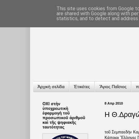
This site uses cookies from Google to 
are shared with Google along with per
statistics, and to detect and address
Ἀρχικὴ σελίδα
Ἐτικέτες
Ἅγιος Παΐσιος
π
ΟΧΙ στὴν
8 Απρ 2010
ὑποχρεωτικὴ
Η Θ.Δραγώ
ἐφαρμογὴ τοῦ
προσωπικοῦ ἀριθμοῦ
καὶ τῆς ψηφιακῆς
ταυτότητας
τοῦ Σεμπαεδήν Κα
Κάποιοι Ἕλληνες Π