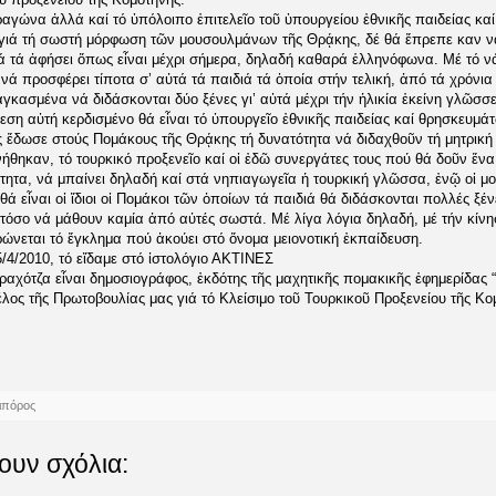
αγώνα ἀλλά καί τό ὑπόλοιπο ἐπιτελεῖο τοῦ ὑπουργείου ἐθνικῆς παιδείας κ
 γιά τή σωστή μόρφωση τῶν μουσουλμάνων τῆς Θρᾴκης, δέ θά ἔπρεπε καν νά
ά τά ἀφήσει ὅπως εἶναι μέχρι σήμερα, δηλαδή καθαρά ἑλληνόφωνα. Μέ τό νά
νά προσφέρει τίποτα σ’ αὐτά τά παιδιά τά ὁποία στήν τελική, ἀπό τά χρόνι
γκασμένα νά διδάσκονται δύο ξένες γι’ αὐτά μέχρι τήν ἡλικία ἐκείνη γλῶσσε
ση αὐτή κερδισμένο θά εἶναι τό ὑπουργεῖο ἐθνικῆς παιδείας καί θρησκευμά
ς ἔδωσε στούς Πομάκους τῆς Θρᾴκης τή δυνατότητα νά διδαχθοῦν τή μητρικ
ρνήθηκαν, τό τουρκικό προξενεῖο καί οἱ ἐδῶ συνεργάτες τους πού θά δοῦν ἕνα
ότητα, νά μπαίνει δηλαδή καί στά νηπιαγωγεῖα ἡ τουρκική γλῶσσα, ἐνῷ οἱ μο
θά εἶναι οἱ ἴδιοι οἱ Πομάκοι τῶν ὁποίων τά παιδιά θά διδάσκονται πολλές ξέν
όσο νά μάθουν καμία ἀπό αὐτές σωστά. Μέ λίγα λόγια δηλαδή, μέ τήν κίνη
νεται τό ἔγκλημα πού ἀκούει στό ὄνομα μειονοτική ἐκπαίδευση.
5/4/2010, τό εἴδαμε στό ἰστολόγιο ΑΚΤΙΝΕΣ
αχότζα εἶναι δημοσιογράφος, ἐκδότης τῆς μαχητικῆς πομακικῆς ἐφημερίδας “
έλος τῆς Πρωτοβουλίας μας γιά τό Κλείσιμο τοῦ Τουρκικοῦ Προξενείου τῆς Κο
ιπόρος
ουν σχόλια: