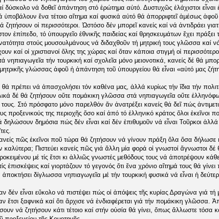
αί δύσκολο νά δοθεῖ ἀπάντηση στό ἐρώτημα αὐτό. Δυστυχῶς ἐλάχιστοι εἶναι 
ά ὑποβάλουν ἕνα τέτοιο αἴτημα καί φυσικά αὐτό θά ἀπορριφτεῖ ἀμέσως ἀφοῦ
ά ζητήσουν οἱ περισσότεροι. Ὡστόσο δέν μπορεῖ κανείς καί νά ἀντιδράει για
στον ἐπίπεδο, τό ὑπουργεῖο ἐθνικῆς παιδείας καί θρησκευμάτων ἔχει πράξει 
υνατότητα στούς μουσουλμάνους νά διδαχθοῦν τή μητρική τους γλῶσσα καί ν
χουν καί οἱ χριστιανοί ὅλης της χώρας καί ὅταν κάποια στιγμή οἱ περισσότερ
 νηπιαγωγεῖα τήν τουρκική καί σχολεῖα μόνο μειονοτικά, κανείς δέ θά μπορε
 μητρικῆς γλώσσας ἀφοῦ ἡ ἀπάντηση τοῦ ὑπουργείου θά εἶναι «αὐτό μας ζήτη
θά πρέπει νά ἀπασχολήσει τόν καθένα μας, ἀλλά κυρίως τήν ἴδια τήν πολιτεία
λικά δέ θά ζητήσουν οὔτε πομάκικη γλῶσσα στά νηπιαγωγεῖα οὔτε ἑλληνόφ
 τους. Στό πρόσφατο μόνο παρελθόν ἄν ἀνατρέξει κανείς θά δεῖ πώς ἀντιμε
υς προξενικούς της περιοχῆς ὅσο καί ἀπό τό ἑλληνικό κράτος ὅλοι ἐκεῖνοι 
ά δηλώσουν δημόσια πώς δέν εἶναι καί δέν ἐπιθυμοῦν νά εἶναι Τοῦρκοι ἀλλ
τες.
κανείς πῶς ἐκεῖνοι ποῦ τώρα θά ζητήσουν νά γίνουν πράξη ὅλα ὅσα δήλωσε
ν καλύτερα; Πιστεύει κανείς πῶς γιά ἄλλη μία φορά οἱ γνωστοί ἄγνωστοι δ
οκειμένου μέ τίς ἔτσι κι ἀλλιῶς γνωστές μεθόδους τους νά ἀποτρέψουν κάθε
τίς ἐπισκέψεις καί γιορτάζουν τό γεγονός ὅτι ἕνα χρόνιο αἴτημά τους θά γίνει
 ἀποκτήσει δίγλωσσα νηπιαγωγεῖα μέ τήν τουρκική φυσικά νά εἶναι ἡ δεύτε
ν δέν εἶναι εὔκολο νά πιστέψει πώς οἱ ἀπόψεις τῆς κυρίας Δραγώνα γιά τή 
 ἔτσι ξαφνικά καί ὅτι ἄρχισε νά ἐνδιαφέρεται γιά τήν πομάκικη γλῶσσα. Ἁπ
σουν νά ζητήσουν κάτι τέτοιο καί στήν οὐσία θά γίνει, ὅπως ἄλλωστε τόσα 
οῦ προξενείου τῆς Κομοτηνῆς.