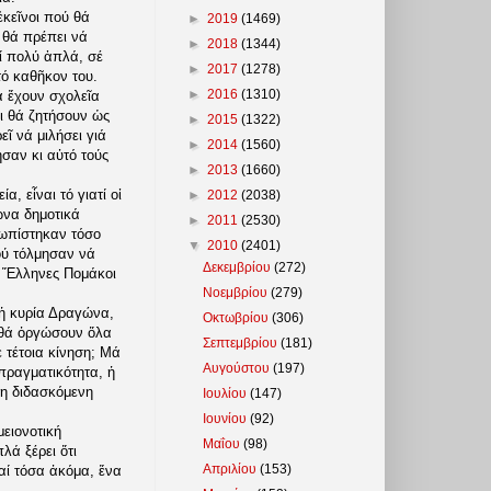
ἐκεῖνοι πού θά
►
2019
(1469)
 θά πρέπει νά
►
2018
(1344)
τί πολύ ἁπλά, σέ
►
2017
(1278)
τό καθῆκον του.
►
2016
(1310)
ά ἔχουν σχολεῖα
οι θά ζητήσουν ὡς
►
2015
(1322)
ῖ νά μιλήσει γιά
►
2014
(1560)
σαν κι αὐτό τούς
►
2013
(1660)
, εἶναι τό γιατί οἱ
►
2012
(2038)
ωνα δημοτικά
►
2011
(2530)
τωπίστηκαν τόσο
▼
2010
(2401)
πού τόλμησαν νά
Δεκεμβρίου
(272)
ά Ἕλληνες Πομάκοι
Νοεμβρίου
(279)
 ἡ κυρία Δραγώνα,
Οκτωβρίου
(306)
έ θά ὀργώσουν ὅλα
Σεπτεμβρίου
(181)
 τέτοια κίνηση; Μά
Αυγούστου
(197)
 πραγματικότητα, ἡ
ρη διδασκόμενη
Ιουλίου
(147)
Ιουνίου
(92)
μειονοτική
Μαΐου
(98)
λά ξέρει ὅτι
Απριλίου
(153)
καί τόσα ἀκόμα, ἕνα