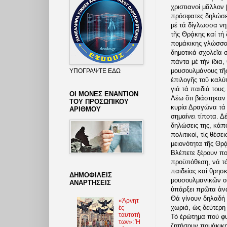
χριστιανοί μᾶλλον
πρόσφατες δηλώσε
μέ τά δίγλωσσα νη
τῆς Θρᾴκης καί τή
πομάκικης γλώσσα
δημοτικά σχολεῖα
πάντα μέ τήν ἴδια
μουσουλμάνους τῆς
ΥΠΟΓΡΑΨΤΕ ΕΔΩ
ἐπιλογῆς τοῦ καλύ
γιά τά παιδιά τους.
ΟΙ ΜΟΝΕΣ ΕΝΑΝΤΙΟΝ
Λέω ὅτι βιάστηκαν 
ΤΟΥ ΠΡΟΣΩΠΙΚΟΥ
κυρία Δραγώνα τά 
ΑΡΙΘΜΟΥ
σημαίνει τίποτα. Δέ
δηλώσεις της, κάπο
πολιτικοί, τίς θέσ
μειονότητα τῆς Θρᾴ
Βλέπετε ξέρουν πο
προϋπόθεση, νά τά 
παιδείας καί θρησ
ΔΗΜΟΦΙΛΕΙΣ
μουσουλμανικῶν οἰ
ΑΝΑΡΤΗΣΕΙΣ
ὑπάρξει πρῶτα ἀν
Θά γίνουν δηλαδή 
«Ἀρνητ
χωριά, ὡς δεύτερη 
ὲς
ταυτοτή
Τό ἐρώτημα πού φυ
των»: Ἡ
ζητήσουν πομάκικη