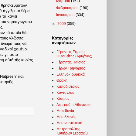
Μαρτίου
(152)
αί θρησκευμάτων
Φεβρουαρίου
(190)
 ἀγγίξει τό θέμα
Ιανουαρίου
(334)
 τά κάνει
α του νηπιαγωγείου
►
2009
(359)
ς.
των τό ὁποῖο θά
Κατηγορίες
ή τους γλῶσσα
ἀναρτήσεων
 ὄνειρό τους νά
ναδικοί χαμένοι
Γέροντας Εφραίμ
ες γι’ αὐτά
Φιλοθεΐτης (Αριζόνας)
ση αὐτή τῆς κυρίας
Γέροντας Παΐσιος
Γέρων Γρηγόριος
Ελληνο-Τουρκικὰ
Natpresh” καί
Θράκη
μοτηνῆς.
Καποδίστριας
Κόντογλου
Κῦπρος
Λεμεσοῦ π.Ἀθανασίου
Μακεδονία
Μεταλληνός
Μεταναστευτικό
Μητροπολίτης
Κυθήρων Σεραφείμ