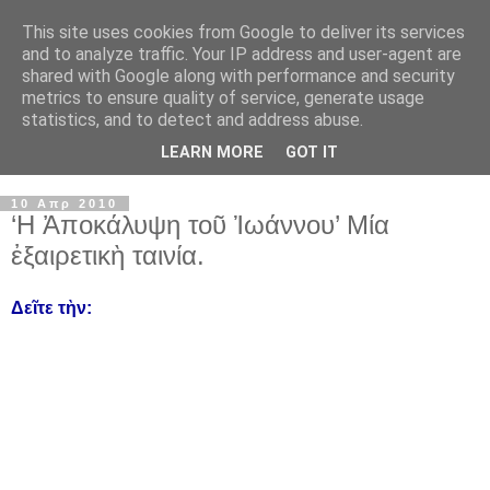
This site uses cookies from Google to deliver its services
and to analyze traffic. Your IP address and user-agent are
shared with Google along with performance and security
metrics to ensure quality of service, generate usage
statistics, and to detect and address abuse.
LEARN MORE
GOT IT
▼
10 Απρ 2010
‘Η Ἀποκάλυψη τοῦ Ἰωάννου’ Μία
ἐξαιρετικὴ ταινία.
Δεῖτε τὴν: