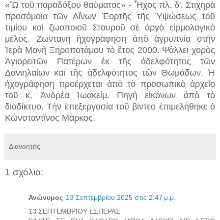
«Ὢ τοῦ παραδόξου θαύματος» - Ἦχος πλ. δ'. Στιχηρὰ
προσόμοια τῶν Αἴνων Ἑορτῆς τῆς Ὑψώσεως τοῦ
τιμίου καὶ ζωοποιοῦ Σταυροῦ σὲ ἀργὸ εἱρμολογικὸ
μέλος. Ζωντανὴ ἠχογράφηση ἀπὸ ἀγρυπνία στὴν
Ἱερὰ Μονὴ Ξηροποτάμου τὸ ἔτος 2000. Ψάλλει χορὸς
Ἁγιορειτῶν Πατέρων ἐκ τῆς ἀδελφότητος τῶν
Δανιηλαίων καὶ τῆς ἀδελφότητος τῶν Θωμάδων. Ἡ
ἠχογράφηση προέρχεται ἀπὸ τὸ προσωπικὸ ἀρχεῖο
τοῦ κ. Ἀνδρέα Ἰωακείμ. Πηγὴ εἰκόνων ἀπὸ τὸ
διαδίκτυο. Τὴν ἐπεξεργασία τοῦ βίντεο ἐπιμελήθηκε ὁ
Κωνσταντῖνος Μάρκος.
Διανοητής
1 σχόλιο:
Ανώνυμος
13 Σεπτεμβρίου 2025 στις 2:47 μ.μ.
13 ΣΕΠΤΕΜΒΡΙΟΥ ΕΣΠΕΡΑΣ