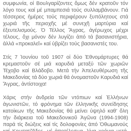
συμφωνία, οἱ Βουλγαρίζοντες ὅμως δέν κρατοῦν τόν
λόγο τους καί μέ μπαμπεσιά τούς συλλαμβάνουν. Γιά
τέσσερεις ἡμέρες τούς περιφέρουν ξυπόλητους στά
χωριά τῆς περιοχῆς μέ συνεχῆ μαρτύρια καί
ἐξευτελισμούς. Ὁ Τέλλος Ἄγρας, ἀγέρωχος μέχρι
τέλους, ὄχι μόνον δέν λυγίζει ἀπό τά βασανιστήρια,
ἀλλά «προκαλεῖ» καί ὑβρίζει τούς βασανιστές του.
Στίς 7 Ἰουνίου τοῦ 1907 οἱ δύο Ἐθνομάρτυρες θά
κρεμαστοῦν σέ μιά καρυδιά μεταξύ τῶν χωριῶν
Τέχοβο καί Βλάδοβο. Μετά τήν Ἀπελευθέρωση τῆς
Μακεδονίας τά δύο χωριά θά ὀνομαστοῦν Καρυδιά καί
Ἄγρας, ἀντίστοιχα!
Χάρις στήν ἀνδρεία τῶν ντόπιων καί Ἑλλήνων
ἀγωνιστῶν, τό φρόνημα τῶν ἑλληνικῆς συνείδησης
κατοίκων τῆς Μακεδονίας θά μείνει ὑψηλό καθ’ ὅλη
τήν διάρκεια τοῦ Μακεδονικοῦ Ἀγῶνα (1994-1908)
παρά τίς διώξεις καί τίς δολοφονίες ἀπό Ὀθωμανούς
καί Κομιτατζῆδες, μέ ἀποτέλεσμα, λίγα χρόνια μετά,