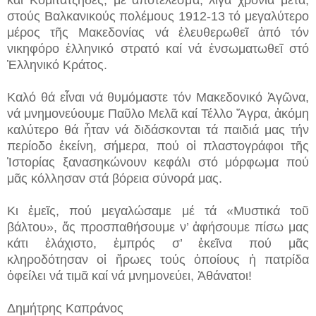
στούς Βαλκανικούς πολέμους 1912-13 τό μεγαλύτερο
μέρος τῆς Μακεδονίας νά ἐλευθερωθεῖ ἀπό τόν
νικηφόρο ἑλληνικό στρατό καί νά ἐνσωματωθεῖ στό
Ἑλληνικό Κράτος.
Καλό θά εἶναι νά θυμόμαστε τόν Μακεδονικό Ἀγῶνα,
νά μνημονεύουμε Παῦλο Μελᾶ καί Τέλλο Ἄγρα, ἀκόμη
καλύτερο θά ἦταν νά διδάσκονται τά παιδιά μας τήν
περίοδο ἐκείνη, σήμερα, πού οἱ πλαστογράφοι τῆς
Ἱστορίας ξανασηκώνουν κεφάλι στό μόρφωμα πού
μᾶς κόλλησαν στά βόρεια σύνορά μας.
Κι ἐμεῖς, πού μεγαλώσαμε μέ τά «Μυστικά τοῦ
βάλτου», ἄς προσπαθήσουμε ν’ ἀφήσουμε πίσω μας
κάτι ἐλάχιστο, ἐμπρός σ’ ἐκεῖνα πού μᾶς
κληροδότησαν οἱ ἥρωες τούς ὁποίους ἡ πατρίδα
ὀφείλει νά τιμᾶ καί νά μνημονεύει, Ἀθάνατοι!
Δημήτρης Καπράνος