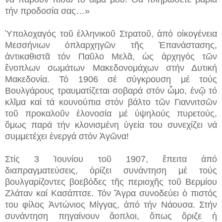
τήν προδοσία σας…»
Ὑπολοχαγός τοῦ ἑλληνικοῦ Στρατοῦ, ἀπό οἰκογένεια
Μεσσήνιων ὁπλαρχηγῶν τῆς Ἐπανάστασης,
ἀντικαθιστᾶ τόν Παῦλο Μελᾶ, ὡς ἀρχηγός τῶν
ἔνοπλων σωμάτων Μακεδονομάχων στήν Δυτική
Μακεδονία. Τό 1906 σέ σύγκρουση μέ τούς
Βουλγάρους τραυματίζεται σοβαρά στόν ὦμο, ἐνῷ τό
κλῖμα καί τά κουνούπια στόν βάλτο τῶν Γιαννιτσῶν
τοῦ προκαλοῦν ἑλονοσία μέ ὑψηλούς πυρετούς,
ὅμως παρά τήν κλονισμένη ὑγεία του συνεχίζει νά
συμμετέχει ἐνεργά στόν Ἀγῶνα!
Στίς 3 Ἰουνίου τοῦ 1907, ἔπειτα ἀπό
διαπραγματεύσεις, ὁρίζει συνάντηση μέ τούς
βουλγαρίζοντες βοεβόδες τῆς περιοχῆς τοῦ Βερμίου
Ζλάταν καί Κασάπτσε. Τόν Ἄγρα συνοδεύει ὁ πιστός
του φίλος Ἀντώνιος Μίγγας, ἀπό τήν Νάουσα. Στήν
συνάντηση πηγαίνουν ἄοπλοι, ὅπως ὅριζε ἡ