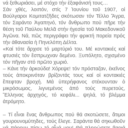
νά ξεθωριάσει, μέ στόχο τήν ἐξαφάνισή τους…
Σάν χθές, λοιπόν, στίς 7 Ἰουνίου τοῦ 1907, οἱ
Βούλγαροι Κομιτατζῆδες σκότωσαν τόν Τέλλο Ἄγρα,
τόν Σαράντο Ἀγαπηνό, τόν ἄνθρωπο πού πῆρε τήν
θέση τοῦ Παύλου Μελᾶ στήν ἡγεσία τοῦ Μακεδονικοῦ
Ἀγῶνα. Νά, πῶς περιγράφει τήν φρικτή πορεία πρός
τήν ἀθανασία ἡ Πηνελόπη Δέλτα.
«Καί τότε ἄρχισε τό μαρτύριό του. Μέ κοντακιές καί
φτυσιές τόν ἔσπρωχναν δεμένο. Ξυπόλητο, σχισμένο
τόν πῆγαν στό πρῶτο χωριό.
– Κάνε τήν ἀρκούδα! Χόρεψε! τόν πρόσταζαν, ἐκεῖνος
τούς ἀποκρινόταν βρίζοντάς τους καί οἱ κοντακιές
ἔπεφταν βροχή. Μά ὑπερήφανος στέκουνταν ὁ
μικρόσωμος, λιγνεμένος ἀπό τούς πυρετούς,
Ἕλληνας ἀρχηγός, τό κεφάλι...
ψηλά, τό βλέμμα
ἀτρόμητο.
– Τί εἶναι ἕνας ἄνθρωπος πού θά σκοτώσετε, ἄτιμοι
γουρουνομύτηδες, τούς ἔλεγε. Σαράντα θά σηκωθοῦν
νά πάρουν πίσω τό αἷμά μου! Θά πληρώσετε βαριά