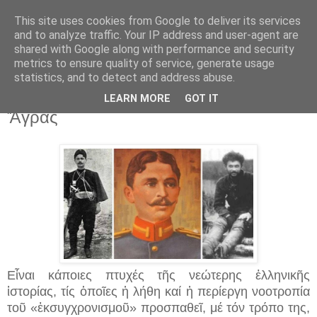
This site uses cookies from Google to deliver its services
and to analyze traffic. Your IP address and user-agent are
shared with Google along with performance and security
▼
metrics to ensure quality of service, generate usage
statistics, and to detect and address abuse.
10 Ιουν 2024
Ὁ μέγας ἥρως τῆς Μακεδονίας Τέλλος
LEARN MORE
GOT IT
Ἄγρας
Εἶναι κάποιες πτυχές τῆς νεώτερης ἑλληνικῆς
ἱστορίας, τίς ὁποῖες ἡ λήθη καί ἡ περίεργη νοοτροπία
τοῦ «ἐκσυγχρονισμοῦ» προσπαθεῖ, μέ τόν τρόπο της,