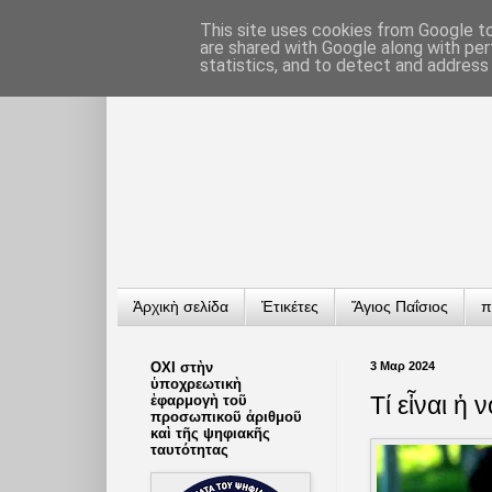
This site uses cookies from Google to 
are shared with Google along with per
statistics, and to detect and address
Ἀρχικὴ σελίδα
Ἐτικέτες
Ἅγιος Παΐσιος
π
ΟΧΙ στὴν
3 Μαρ 2024
ὑποχρεωτικὴ
Τί εἶναι ἡ
ἐφαρμογὴ τοῦ
προσωπικοῦ ἀριθμοῦ
καὶ τῆς ψηφιακῆς
ταυτότητας