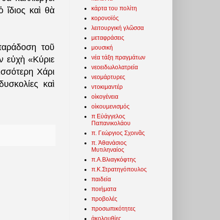
κάρτα του πολίτη
 ἴδιος καὶ θὰ
κορονοϊός
λειτουργική γλῶσσα
μεταφράσεις
παράδοση τοῦ
μουσική
νέα τάξη πραγμάτων
ν εὐχὴ «Κύριε
νεοειδωλολατρεία
ισσότερη Χάρι
νεομάρτυρες
δυσκολίες καὶ
ντοκιμαντέρ
οἰκογένεια
οἰκουμενισμός
π Εὐάγγελος
Παπανικολάου
π. Γεώργιος Σχοινᾶς
π. Ἀθανάσιος
Μυτιληναίος
π.Α.Βλιαγκόφτης
π.Κ.Στρατηγόπουλος
παιδεία
ποιήματα
προβολές
προσωπικότητες
ἀκολουθίες