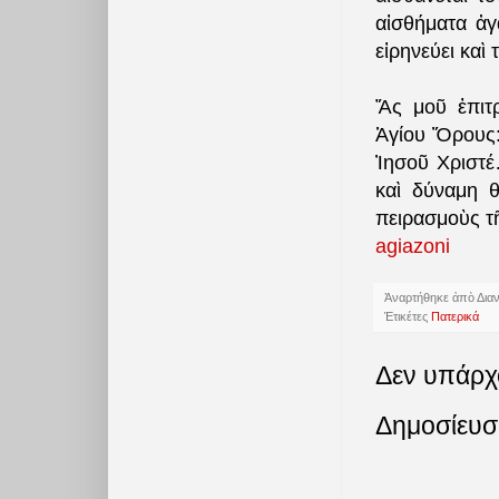
αἰσθήματα ἀγ
εἰρηνεύει καὶ
Ἄς μοῦ ἐπιτ
Ἁγίου Ὅρους:
Ἰησοῦ Χριστέ
καὶ δύναμη θ
πειρασμοὺς τ
agiazoni
Ἀναρτήθηκε ἀπὸ
Δια
Ἐτικέτες
Πατερικά
Δεν υπάρχ
Δημοσίευσ