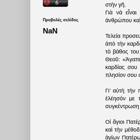
στὴν γῆ.
Γιὰ νὰ εἶνα
ἀνθρώπου καὶ 
Προβολές σελίδος
NaN
Τελεία προσε
ἀπὸ τὴν καρδ
τὸ βάθος του
Θεοῦ: «Ἀγαπή
καρδίας σου 
πλησίον σου 
Γι’ αὐτὴ τὴν
ἐλέησόν με 
συγκέντρωση τ
Οἱ ἅγιοι Πατέ
καὶ τὴν μέθο
ἁγίων Πατέρων