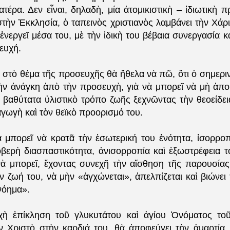
τέρα. Δεν εἶναι, δηλαδὴ, μία ἀτομικιστικὴ – ἰδιωτικὴ 
τὴν Ἐκκλησία, ὁ ταπεινὸς χριστιανὸς λαμβάνει τὴν Χάρι
ἐνεργεῖ μέσα του, μὲ τὴν ἰδικὴ του βέβαια συνεργασία κ
ευχή.
, στὸ θέμα τῆς προσευχῆς θὰ ἤθελα νὰ πῶ, ὄτι ὁ σημερ
οχὴν ἀνάγκη ἀπὸ τὴν προσευχὴ, γιὰ νὰ μπορεῖ νὰ μὴ ἀπ
 βαθύτατα ὑλιστικὸ τρόπο ζωῆς ξεχνῶντας τὴν θεοείδει
αγωγὴ καὶ τὸν θεϊκὸ προορισμό του.
ὰ μπορεῖ νὰ κρατᾶ τὴν ἐσωτερική του ἑνότητα, ἰσορροπί
βερὴ διασπαστικότητα, ἀνισορροπία καὶ ἐξωστρέφεια 
νὰ μπορεῖ, ἔχοντας συνεχῆ τὴν αἴσθηση τῆς παρουσίας
ν ζωή του, νὰ μὴν «ἀγχώνεται», ἀπελπίζεται καὶ βιώνει
νόημα».
χὴ ἐπίκληση τοῦ γλυκυτάτου καὶ ἁγίου Ὀνόματος τοῦ
ὸν Χριστὸ στὴν καρδιά του, θὰ ἀποφεύγει τὴν ἁμαρτία, 