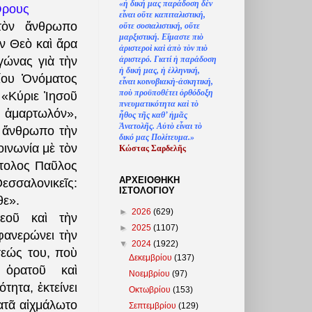
«
ἡ
δική μας παράδοση δ
ὲ
ν
Ὄρους
ε
ἶ
ναι ο
ὔ
τε καπιταλιστική,
τὸν ἄνθρωπο
ο
ὔ
τε σοσιαλιστική, ο
ὔ
τε
μαρξιστική. Ε
ἴ
μαστε πι
ὸ
ν Θεὸ καὶ ἄρα
ἀ
ριστερο
ὶ
κα
ὶ
ἀ
π
ὸ
τ
ὸ
ν πι
ὸ
ἀ
ριστερό. Γιατί
ἡ
παράδοση
γώνας γιὰ τὴν
ἡ
δική μας,
ἡ
ἑ
λληνική,
ίου Ὀνόματος
ε
ἶ
ναι κοινοβιακ
ὴ
-
ἀ
σκητική,
πο
ὺ
προϋποθέτει
ὀ
ρθόδοξη
 «Κύριε Ἰησοῦ
πνευματικότητα κα
ὶ
τ
ὸ
 ἁμαρτωλόν»,
ἦ
θος τ
ῆ
ς καθ’
ἠ
μ
ᾶ
ς
Ἀ
νατολ
ῆ
ς. Α
ὐ
τ
ὸ
ε
ἶ
ναι τ
ὸ
 ἄνθρωπο τὴν
δικό μας Πολίτευμα.»
οινωνία μὲ τὸν
Κώστας Σαρδελ
ῆ
ς
στολος Παῦλος
ΑΡΧΕΙΟΘΗΚΗ
αλονικεῖς:
ΙΣΤΟΛΟΓΙΟΥ
θε».
►
2026
(629)
εοῦ καὶ τὴν
►
2025
(1107)
ανερώνει τὴν
▼
2024
(1922)
σεώς του, ποὺ
Δεκεμβρίου
(137)
 ὁρατοῦ καὶ
Νοεμβρίου
(97)
ητα, ἐκτείνει
Οκτωβρίου
(153)
ρατᾶ αἰχμάλωτο
Σεπτεμβρίου
(129)