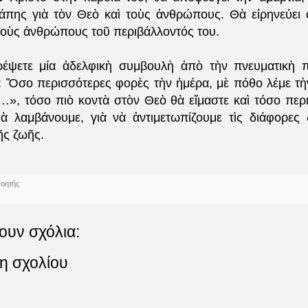
άπης γιὰ τὸν Θεὸ καὶ τοὺς ἀνθρώπους. Θὰ εἰρηνεύει ὁ
 τοὺς ἀνθρώπους τοῦ περιβάλλοντός του.
ρέψετε μία ἀδελφικὴ συμβουλὴ ἀπὸ τὴν πνευματικὴ 
 Ὅσο περισσότερες φορὲς τὴν ἡμέρα, μὲ πόθο λέμε τὴ
…», τόσο πιὸ κοντὰ στὸν Θεὸ θὰ εἴμαστε καὶ τόσο περ
ὰ λαμβάνουμε, γιὰ νὰ ἀντιμετωπίζουμε τὶς διάφορες 
ῆς ζωῆς.
νοητής
ουν σχόλια:
η σχολίου