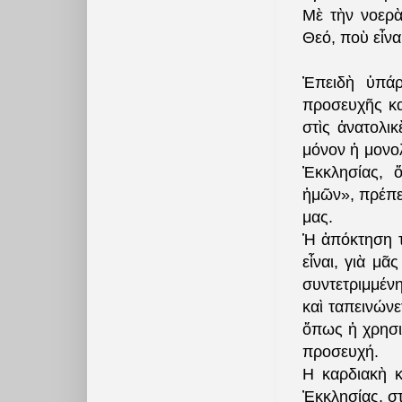
Μὲ τὴν νοερὰ
Θεό, ποὺ εἶνα
Ἐπειδὴ ὑπάρ
προσευχῆς κα
στὶς ἀνατολικ
μόνον ἡ μονο
Ἐκκλησίας, 
ἡμῶν», πρέπει
μας.
Ἡ ἀπόκτηση τ
εἶναι, γιὰ μ
συντετριμμένη
καὶ ταπεινώνε
ὅπως ἡ χρησι
προσευχή.
Η καρδιακὴ 
Ἐκκλησίας, σ