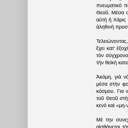
πνευματικὸ πα
Θεοῦ. Μέσα σ
αὐτὴ ἡ Χάρις 
ἀληθινὴ προσ
Τελειώνοντας
ἔχει κατ’ ἐξ
τὸν σύγχρονο
τὴν θεϊκὴ κατ
Ἀκόμη, γιὰ ν
μέσα στὴν φο
κόσμου. Για 
τοῦ Θεοῦ στὴ
κενὸ καὶ «μη-
Μὲ την συνε
αἰσθάνεται τ