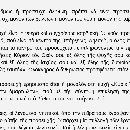
ι ὅμως ἡ προσευχὴ ἀληθινή, πρέπει νὰ εἴναι προσε
ὄχι μόνον τῶν χειλέων ἢ μόνον τοῦ νοῦ ἢ μόνον τῆς καρ
υχὴ εἶναι ἡ νοερὰ καὶ συγχρόνως καρδιακή. Ὁ νοῦς προ
ιά, ποὺ εἶναι τὸ κέντρο τῆς ὑπάρξεως. Δηλαδὴ, ὁ ὅλος
 καὶ τὸ κέντρο του προσεύχεται, ἐκπληρώνοντας τὴν 
σεις Κύριον τὸν Θεόν σου ἐξ ὅλης τῆς ψυχῆς σου κα
καὶ ἐξ ὅλης τῆς ἰσχύος σου καὶ ἐξ ὅλης τῆς διανοία
ὡς ἑαυτόν». Ὁλόκληρος ὁ ἄνθρωπος προσφέρεται στὸν 
 προσευχὴ χρησιμοποιεῖται ἠ μονολόγιστη εὐχή «Κύριε 
τὸν ἁμαρτωλόν», ποὺ μὲ τὴν σύντομη ἐπίκλησή της
οῦ νοῦ καὶ στὸ βύθισμα τοῦ νοῦ στὴν καρδιά.
ρες, οἱ λεγόμενοι νηπτικοί, ἀπὸ τὴν πεῖρα τους ἔγραψαν
δο αὐτῆς τῆς προσευχῆς. Ὑπάρχει μία συλλογὴ τῶν ἔρ
, ποὺ λέγεται Φιλοκαλία. Καὶ ἡ λέξη φιλοκαλία εἶναι χ