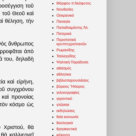
Μόρφου π.Νεόφυτος
προσέγγιση τοῦ
Νουθεσίες
 τοῦ Θεοῦ καὶ
Οὐκρανικό
αὶ θέληση, τὴν
Παναγία
Παπαδιαμάντης Ἀλ.
Πατερικά
Περιστατικὰ
ινὸς ἄνθρωπος
κρυπτοχριστιανῶν
Ρωμανίδης
ορροφᾶται ἀπὸ
Τσελεγγίδης
ά του, δηλαδὴ
Ψαλτική Παράδοση
αθεϊσμός
αθλητικα
βιβλιοπαρουσιάσεις
α καὶ εἰρήνη,
βόρειος Ἤπειρος
τοῦ συγχρόνου
γελοιογραφίες
 καὶ προνοίας
γεροντικό
 τὸν κόσμο ὡς
γλῶσσα
εκδηλώσεις
θεία κοινωνία
θεολογικά
 Χριστού, θὰ
θρησκευτικά
θὰ καλλιεργεῖ
κάλαντα