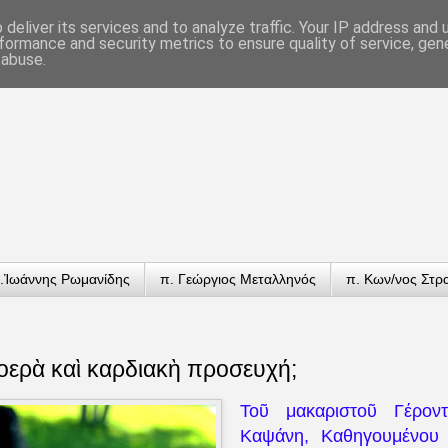
deliver its services and to analyze traffic. Your IP address and
formance and security metrics to ensure quality of service, ge
 abuse.
.Ἰωάννης Ρωμανίδης
π. Γεώργιος Μεταλληνός
π. Κων/νος Στρ
 νοερὰ καὶ καρδιακὴ προσευχή;
Τοῦ μακαριστοῦ Γέρον
Καψάνη, Καθηγουμένου