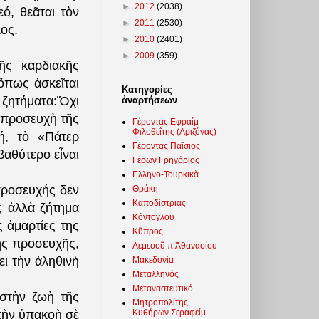
►
2012
(2038)
ό, θεᾶται τὸν
►
2011
(2530)
ος.
►
2010
(2401)
►
2009
(359)
ῆς καρδιακῆς
ὅπως ἀσκεῖται
Κατηγορίες
ὰ ζητήματα:Ὄχι
ἀναρτήσεων
 προσευχὴ τῆς
Γέροντας Εφραίμ
Φιλοθεΐτης (Αριζόνας)
ή, τὸ «Πάτερ
Γέροντας Παΐσιος
βαθύτερο εἶναι
Γέρων Γρηγόριος
Ελληνο-Τουρκικὰ
προσευχής δεν
Θράκη
Καποδίστριας
ς ἀλλὰ ζήτημα
Κόντογλου
ς ἁμαρτίες της
Κῦπρος
τῆς προσευχῆς,
Λεμεσοῦ π.Ἀθανασίου
ι τὴν ἀληθινὴ
Μακεδονία
Μεταλληνός
Μεταναστευτικό
στὴν ζωὴ τῆς
Μητροπολίτης
Κυθήρων Σεραφείμ
τὴν ὑπακοὴ σὲ