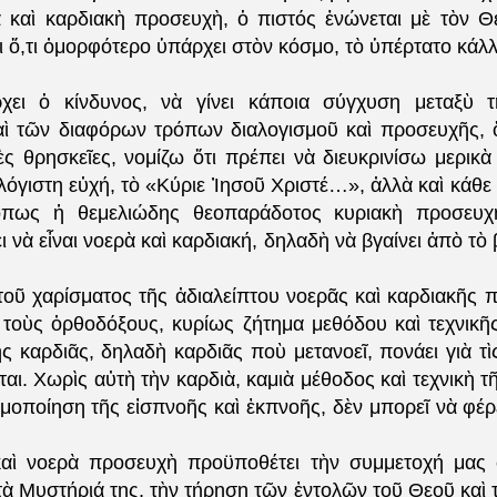
 καὶ καρδιακὴ προσευχὴ, ὁ πιστός ἑνώνεται μὲ τὸν Θε
ι ὅ,τι ὀμορφότερο ὑπάρχει στὸν κόσμο, τὸ ὑπέρτατο κάλλ
χει ὁ κίνδυνος, νὰ γίνει κάποια σύγχυση μεταξὺ τ
ὶ τῶν διαφόρων τρόπων διαλογισμοῦ καὶ προσευχῆς, 
ὲς θρησκεῖες, νομίζω ὅτι πρέπει νὰ διευκρινίσω μερικ
λόγιστη εὐχή, τὸ «Κύριε Ἰησοῦ Χριστέ…», ἀλλὰ καὶ κάθε
ὅπως ἡ θεμελιώδης θεοπαράδοτος κυριακὴ προσευχ
 νὰ εἶναι νοερὰ καὶ καρδιακή, δηλαδὴ νὰ βγαίνει ἀπὸ τὸ 
οῦ χαρίσματος τῆς ἀδιαλείπτου νοερᾶς καὶ καρδιακῆς 
ᾶς τοὺς ὀρθοδόξους, κυρίως ζήτημα μεθόδου καὶ τεχνικῆ
ς καρδιᾶς, δηλαδὴ καρδιᾶς ποὺ μετανοεῖ, πονάει γιὰ τὶ
ται. Χωρὶς αὐτὴ τὴν καρδιὰ, καμιὰ μέθοδος καὶ τεχνικὴ 
μοποίηση τῆς εἰσπνοῆς καὶ ἐκπνοῆς, δὲν μπορεῖ νὰ φέρε
καὶ νοερὰ προσευχὴ προϋποθέτει τὴν συμμετοχή μας 
τὰ Μυστήριά της, τὴν τήρηση τῶν ἐντολῶν τοῦ Θεοῦ καὶ 