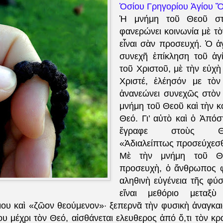
Ὁσίου Γρηγορίου Ἁγίου 
Ἡ μνήμη τοῦ Θεοῦ σ
φανερώνει κοινωνία μὲ τὸ
εἶναι σὰν προσευχή. Ὁ ἀ
συνεχῆ ἐπίκληση τοῦ ἁγ
τοῦ Χριστοῦ, μὲ τὴν εὐχὴ
Χριστέ, ἐλέησόν με τὸν
ἀνανεώνει συνεχῶς στὸν
μνήμη τοῦ Θεοῦ καὶ τὴν κ
Θεό. Γι’ αὐτὸ καὶ ὁ Ἀπό
ἔγραφε στοὺς Θεσσ
«Ἀδιαλείπτως προσεύχεσ
Μὲ τὴν μνήμη τοῦ Θ
προσευχὴ, ὁ ἄνθρωπος φ
αληθινὴ εὐγένεια τῆς φύ
εἴναι μεθόριο μεταξὺ
ου καὶ «ζῶον θεούμενον»· ξεπερνᾶ τὴν φυσικὴ ἀναγκαιότ
υ μέχρι τὸν Θεό, αἰσθάνεται ελευθερος ἀπό ὅ,τι τὸν κ