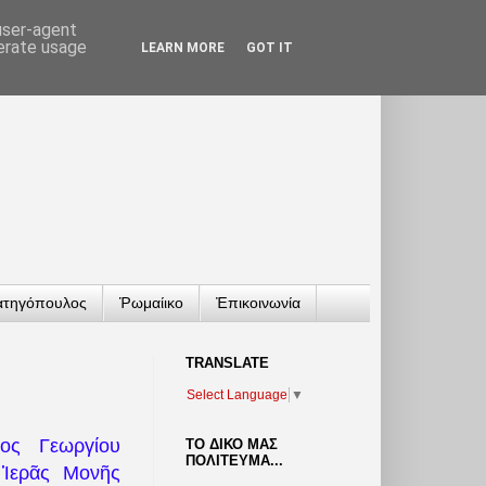
 user-agent
nerate usage
LEARN MORE
GOT IT
ατηγόπουλος
Ῥωμαίικο
Ἐπικοινωνία
TRANSLATΕ
Select Language
▼
τος Γεωργίου
ΤΟ ΔΙΚΟ ΜΑΣ
ΠΟΛΙΤΕΥΜΑ...
 Ἱερᾶς Μονῆς