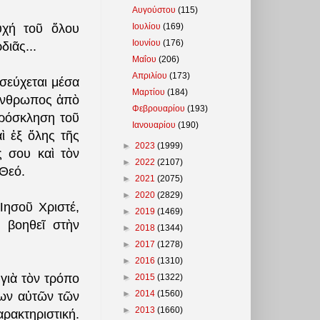
Αυγούστου
(115)
Ιουλίου
(169)
υχή τοῦ ὅλου
Ιουνίου
(176)
διᾶς...
Μαΐου
(206)
Απριλίου
(173)
σεύχεται μέσα
Μαρτίου
(184)
 ἄνθρωπος ἀπὸ
Φεβρουαρίου
(193)
πρόσκληση τοῦ
Ιανουαρίου
(190)
ὶ ἐξ ὅλης τῆς
►
2023
(1999)
ς σου καὶ τὸν
►
2022
(2107)
Θεό.
►
2021
(2075)
►
2020
(2829)
Ἰησοῦ Χριστέ,
►
2019
(1469)
 βοηθεῖ στὴν
►
2018
(1344)
►
2017
(1278)
►
2016
(1310)
 γιὰ τὸν τρόπο
►
2015
(1322)
►
2014
(1560)
γων αὐτῶν τῶν
►
2013
(1660)
αρακτηριστική.