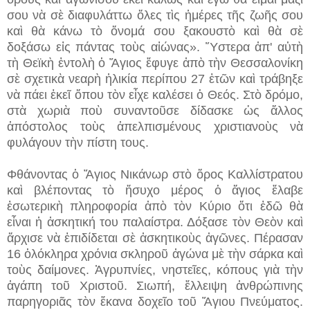
σου νὰ σὲ διαφυλάττω ὅλες τὶς ἡμέρες τῆς ζωῆς σου
καὶ θὰ κάνω τὸ ὄνομά σου ξακουστὸ καὶ θὰ σὲ
δοξάσω εἰς πάντας τοὺς αἰώνας». Ὕστερα ἀπ' αὐτὴ
τὴ Θεϊκὴ ἐντολὴ ὁ Ἅγιος ἔφυγε ἀπὸ τὴν Θεσσαλονίκη
σὲ σχετικὰ νεαρὴ ἡλικία περίπου 27 ἐτῶν καὶ τράβηξε
νὰ πάει ἐκεῖ ὅπου τὸν εἶχε καλέσει ὁ Θεός. Στὸ δρόμο,
στὰ χωριὰ ποὺ συναντοῦσε δίδασκε ὡς ἄλλος
ἀπόστολος τοὺς ἀπελπισμένους χριστιανοὺς νὰ
φυλάγουν τὴν πίστη τους.
Φθάνοντας ὁ Ἅγιος Νικάνωρ στὸ ὅρος Καλλίστρατου
καὶ βλέποντας τὸ ἥσυχο μέρος ὁ ἅγιος ἔλαβε
ἐσωτερικὴ πληροφορία ἀπὸ τὸν Κύριο ὅτι ἐδῶ θὰ
εἶναι ἡ ἀσκητική του παλαίστρα. Δόξασε τὸν Θεὸν καὶ
ἄρχισε νὰ ἐπιδίδεται σὲ ἀσκητικοὺς ἀγῶνες. Πέρασαν
16 ὁλόκληρα χρόνια σκληροῦ ἀγώνα μὲ τὴν σάρκα καὶ
τοὺς δαίμονες. Ἀγρυπνίες, νηστεῖες, κόπους γιὰ τὴν
ἀγάπη τοῦ Χριστοῦ. Σιωπή, ἔλλειψη ἀνθρώπινης
παρηγοριᾶς τὸν ἔκανα δοχεῖο τοῦ Ἅγιου Πνεύματος.