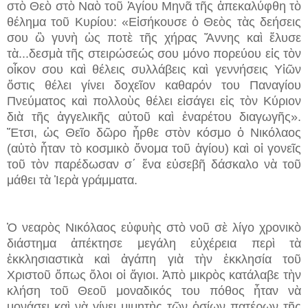
στὸ Θεὸ στὸ Ναὸ τοῦ Ἁγίου Μηνᾶ τῆς ἀπεκαλύφθη τὸ
θέλημα τοῦ Κυρίου: «Εἰσήκουσε ὁ Θεὸς τὰς δεήσεις
σου ὢ γυνὴ ὡς ποτὲ τῆς χήρας Ἄννης καὶ ἔλυσε
τὰ...
δεσμὰ τῆς στειρώσεώς σου μόνο πορεύου εἰς τὸν
οἶκον σου καὶ θέλεις συλλάβεις καὶ γεννήσεις Υἱῶν
ὅστις θέλει γίνει δοχεῖον καθαρόν του Παναγίου
Πνεύματος καὶ πολλοὺς θέλει εἰσάγει εἰς τὸν Κύριον
διὰ τῆς ἀγγελικῆς αὐτοῦ καὶ ἐναρέτου
διαγωγῆς».
Ἔτσι, ὡς Θεῖο δῶρο ἦρθε στὸν κόσμο ὁ Νικόλαος
(αὐτὸ ἦταν τὸ κοσμικὸ ὄνομα τοῦ ἁγίου) καὶ οἱ γονεῖς
τοῦ τὸν παρέδωσαν σ΄ ἕνα εὐσεβῆ δάσκαλο νὰ τοῦ
μάθει τὰ Ἱερὰ γράμματα.
Ὁ νεαρὸς Νικόλαος εὐφυὴς στὸ νοῦ σὲ λίγο χρονικὸ
διάστημα ἀπέκτησε μεγάλη εὐχέρεια περὶ τὰ
ἐκκλησιαστικὰ καὶ ἀγάπη γιὰ τὴν ἐκκλησία τοῦ
Χριστοῦ ὅπως ὅλοι οἱ ἅγιοι. Ἀπὸ μικρὸς κατάλαβε τὴν
κλήση τοῦ Θεοῦ μοναδικός του πόθος ἦταν νὰ
μονάσει καὶ νὰ γίνει μιμητὴς τῶν ὁσίων πατέρων τῆς