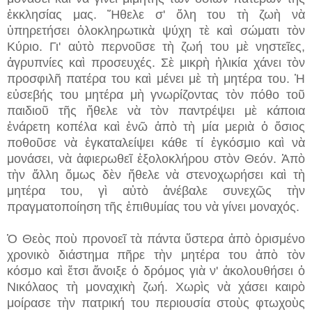
ἐκκλησίας μας. Ἤθελε σ' ὅλη του τὴ ζωὴ νὰ
ὑπηρετήσει ὁλοκληρωτικὰ ψύχη τὲ καὶ σώματι τὸν
Κύριο. Γι' αὐτὸ περνοῦσε τὴ ζωή του μὲ νηστεῖες,
ἀγρυπνίες καὶ προσευχές. Σὲ μικρὴ ἡλικία χάνει τὸν
προσφιλῆ πατέρα του καὶ μένει μὲ τὴ μητέρα του. Ἡ
εὐσεβής του μητέρα μὴ γνωρίζοντας τὸν πόθο τοῦ
παιδιοῦ τῆς ἤθελε νὰ τὸν παντρέψει μὲ κάποια
ἐνάρετη κοπέλα καὶ ἐνῶ ἀπὸ τὴ μία μεριὰ ὁ ὅσιος
ποθοῦσε νὰ ἐγκαταλείψει κάθε τί ἐγκόσμιο καὶ νὰ
μονάσει, νὰ ἀφιερωθεῖ ἐξολοκλήρου στὸν Θεόν. Ἀπὸ
τὴν ἄλλη ὅμως δὲν ἤθελε νὰ στενοχωρήσει καὶ τὴ
μητέρα του, γὶ αὐτὸ ἀνέβαλε συνεχῶς τὴν
πραγματοποίηση τῆς ἐπιθυμίας του νὰ γίνει μοναχός.
Ὁ Θεὸς ποὺ προνοεῖ τὰ πάντα ὕστερα ἀπὸ ὁρισμένο
χρονικὸ διάστημα πῆρε τὴν μητέρα του ἀπὸ τὸν
κόσμο καὶ ἔτσι ἄνοιξε ὁ δρόμος γιὰ ν' ἀκολουθήσει ὁ
Νικόλαος τὴ μοναχικὴ ζωή. Χωρὶς νὰ χάσει καιρὸ
μοίρασε τὴν πατρική του περιουσία στοὺς φτωχοὺς