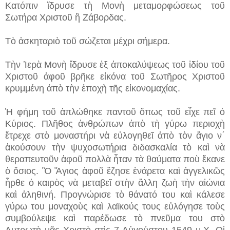
Κατόπιν ἵδρυσε τὴ Μονὴ μεταμορφώσεως τοῦ
Σωτήρα Χριστοῦ ἢ Ζάβορδας.
Τὸ ἀσκηταριὸ τοῦ σώζεται μέχρι σήμερα.
Τὴν Ἱερὰ Μονὴ ἵδρυσε ἐξ ἀποκαλύψεως τοῦ ἰδίου τοῦ
Χριστοῦ ἀφοῦ βρῆκε εἰκόνα τοῦ Σωτῆρος Χριστοῦ
κρυμμένη ἀπὸ τὴν ἐποχὴ τῆς εἰκονομαχίας.
Ἡ φήμη τοῦ ἁπλώθηκε παντοῦ ὅπως τοῦ εἶχε πεῖ ὁ
Κύριος. Πλῆθος ἀνθρώπων ἀπὸ τὴ γύρω περιοχὴ
ἔτρεχε στὸ μοναστήρι νὰ εὐλογηθεῖ ἀπὸ τὸν ἅγιο ν΄
ἀκούσουν τὴν ψυχοσωτήρια διδασκαλία τὸ καὶ νὰ
θεραπευτοῦν ἀφοῦ πολλὰ ἦταν τὰ θαύματα ποὺ ἔκανε
ὁ ὅσιος. Ὃ Ἅγιος ἀφοῦ ἔζησε ἐνάρετα καὶ ἀγγελικῶς
ἦρθε ὁ καιρὸς νὰ μεταβεῖ στὴν ἄλλη ζωὴ τὴν αἰώνια
καὶ ἀληθινή. Προγνώρισε τὸ θάνατό του καὶ κάλεσε
γύρω του μοναχοὺς καὶ λαϊκούς τους εὐλόγησε τοὺς
συμβούλεψε καὶ παρέδωσε τὸ πνεῦμα του στὸ
Λυτρωτὴ μᾶς Χριστὸ στὶς 7 Αὐγούστου 1549 μ.Χ. Οἱ