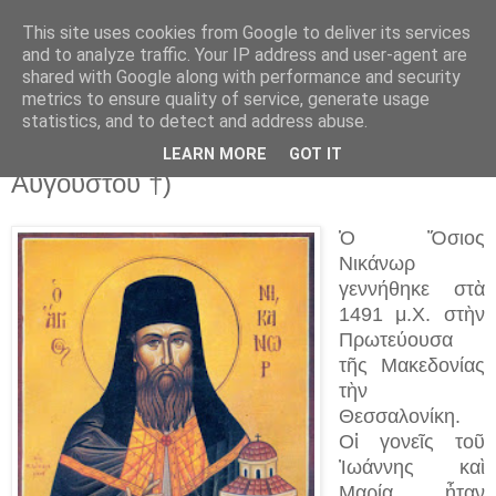
This site uses cookies from Google to deliver its services
and to analyze traffic. Your IP address and user-agent are
shared with Google along with performance and security
▼
metrics to ensure quality of service, generate usage
statistics, and to detect and address abuse.
7 Αυγ 2023
Ὅσιος Νικάνωρ ὁ θαυματουργὸς (7
LEARN MORE
GOT IT
Αὐγούστου †)
Ὁ Ὅσιος
Νικάνωρ
γεννήθηκε στὰ
1491 μ.Χ. στὴν
Πρωτεύουσα
τῆς Μακεδονίας
τὴν
Θεσσαλονίκη.
Οἱ γονεῖς τοῦ
Ἰωάννης καὶ
Μαρία ἦταν