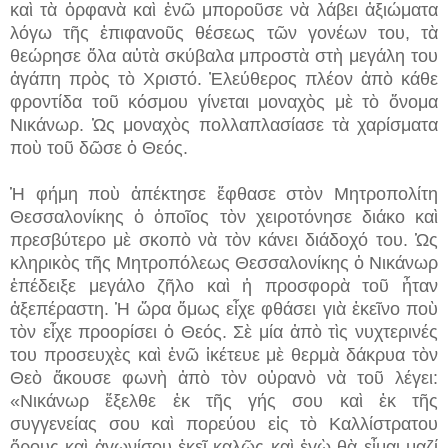
καὶ τὰ ὀρφανὰ καὶ ἐνῶ μποροῦσε νὰ λάβει ἀξιώματα
λόγω τῆς ἐπιφανοῦς θέσεως τῶν γονέων του, τὰ
θεώρησε ὅλα αὐτὰ σκύβαλα μπροστὰ στὴ μεγάλη του
ἀγάπη πρὸς τὸ Χριστό. Ἐλεύθερος πλέον ἀπὸ κάθε
φροντίδα τοῦ κόσμου γίνεται μοναχὸς μὲ τὸ ὄνομα
Νικάνωρ. Ὡς μοναχὸς πολλαπλασίασε τὰ χαρίσματα
ποὺ τοῦ δῶσε ὁ Θεός.
Ἡ φήμη ποὺ ἀπέκτησε ἔφθασε στὸν Μητροπολίτη
Θεσσαλονίκης ὁ ὁποῖος τὸν χειροτόνησε διάκο καὶ
πρεσβύτερο μὲ σκοπὸ νὰ τὸν κάνει διάδοχό του. Ὡς
κληρικὸς τῆς Μητροπόλεως Θεσσαλονίκης ὁ Νικάνωρ
ἐπέδειξε μεγάλο ζῆλο καὶ ἡ προσφορὰ τοῦ ἦταν
ἀξεπέραστη. Ἡ ὥρα ὅμως εἶχε φθάσει γιὰ ἐκεῖνο ποὺ
τὸν εἶχε προορίσει ὁ Θεός. Σὲ μία ἀπὸ τὶς νυχτερινές
του προσευχὲς καὶ ἐνῶ ἱκέτευε μὲ θερμὰ δάκρυα τὸν
Θεὸ ἄκουσε φωνὴ ἀπὸ τὸν οὐρανὸ νὰ τοῦ λέγει:
«Νικάνωρ ἔξελθε ἐκ τῆς γής σου καὶ ἐκ τῆς
συγγενείας σου καὶ πορεύου εἰς τὸ Καλλίστρατου
ὅρους καὶ ἀγωνίσου ἐκεῖ καλῶς καὶ ἐγὼ θὰ εἶμαι μαζί