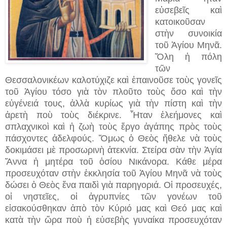
εὐσεβεῖς καὶ
κατοικοῦσαν
στὴν συνοικία
τοῦ Ἁγίου Μηνᾶ.
Ὅλη ἡ πόλη
τῶν
Θεσσαλονικέων καλοτύχιζε καὶ ἐπαινοῦσε τοὺς γονεῖς
τοῦ Ἁγίου τόσο γιὰ τὸν πλοῦτο τοὺς ὅσο καὶ τὴν
εὐγένειά τους, ἀλλὰ κυρίως γιὰ τὴν πίστη καὶ τὴν
ἀρετὴ ποὺ τοὺς διέκρινε. Ἦταν ἐλεήμονες καὶ
σπλαχνικοὶ καὶ ἡ ζωὴ τοὺς ἔργο ἀγάπης πρὸς τοὺς
πάσχοντες ἀδελφούς. Ὅμως ὁ Θεὸς ἤθελε νὰ τοὺς
δοκιμάσει μὲ προσωρινὴ ἀτεκνία. Στείρα σὰν τὴν Ἁγία
Ἄννα ἡ μητέρα τοῦ ὁσίου Νικάνορα. Κάθε μέρα
προσευχόταν στὴν ἐκκλησία τοῦ Ἁγίου Μηνᾶ νὰ τοὺς
δώσει ὁ Θεὸς ἕνα παιδὶ γιὰ παρηγοριά. Οἱ προσευχές,
οἱ νηστεῖες, οἱ ἀγρυπνίες τῶν γονέων τοῦ
εἰσακούσθηκαν ἀπὸ τὸν Κύριό μας καὶ Θεό μας καὶ
κατὰ τὴν ὥρα ποὺ ἡ εὐσεβὴς γυναίκα προσευχόταν