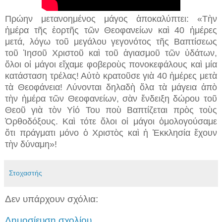
Πρώην μετανοημένος μάγος ἀποκαλύπτει: «Τὴν
ἡμέρα τῆς ἑορτῆς τῶν Θεοφανείων καὶ 40 ἡμέρες
μετά, λόγω τοῦ μεγάλου γεγονότος τῆς Βαπτίσεως
τοῦ Ἰησοῦ Χριστοῦ καὶ τοῦ ἁγιασμοῦ τῶν ὑδάτων,
ὅλοι οἱ μάγοι εἴχαμε φοβεροὺς πονοκεφάλους καὶ μία
κατάσταση τρέλας! Αὐτὸ κρατοῦσε γιὰ 40 ἡμέρες μετὰ
τὰ Θεοφάνεια! Λύνονται δηλαδὴ ὅλα τὰ μάγεια ἀπὸ
τὴν ἡμέρα τῶν Θεοφανείων, σὰν ἔνδειξη δώρου τοῦ
Θεοῦ γιὰ τὸν Υἱό Του ποὺ Βαπτίζεται πρὸς τοὺς
Ὀρθοδόξους. Καὶ τότε ὅλοι οἱ μάγοι ὁμολογούσαμε
ὅτι
πράγματι μόνο ὁ Χριστὸς καὶ ἡ Ἐκκλησία ἔχουν
τὴν δύναμη»!
Στοχαστής
Δεν υπάρχουν σχόλια:
Δημοσίευση σχολίου