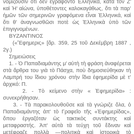
νομίζουσιν ὅτι δὲν ἐγράφοντο Ἑλληνικά, κατὰ τὸν Ζ'
καὶ Ἡ' αἰώνα, ὑποθέτοντες καλοκαγάθως, ὅτι τὰ παρ’
ἠμῶν τῶν σημερινῶν γραφόμενα εἶναι Ἑλληνικά, καὶ
ὅτι θ’ ἀναγνωσθῶσι ποτὲ ὡς Ἑλληνικὰ ὑπὸ τῶν
ἐπιγιγνομένων.
ΒΥΖΑΝΤΙΝΟΣ
(«Ἔφημερις» [ἄρ. 359, 25 τοῦ Δεκέμβρη 1887 ,
2γ.)
Σημειώσεις
1. - Ὁ Παπαδιαμάντης μ’ αὐτὴ τὴ φράση ἀναφέρεται
στὰ ἄρθρα του γιὰ τὸ Πάσχα, ποὺ δημοσιεύθηκαν τὴ
Λαμπρή του ἴδιου χρόνου στὴν ἴδια ἐφημερίδα μὲ τ’
ἀρχικό: Π.
2. - Τὸ κείμενο στὴν « Ἐφημερίδα» :
συνεκρήθησαν.
3. - Τὰ παρακολουθοῦσε καὶ τὰ γνώριζε ὅλα, ὁ
Παπαδιαμάντης ἀπ' τὸ Γραφεῖο τῆς «Ἐφημερίδας»,
ὅπου ἐργαζόταν ὡς τακτικὸς συντάκτης καὶ
μεταφραστής. Ἀπ' αὐτὰ τὰ τεύχη τοῦ ἔδιναν καὶ
μετέφραζε πολλὰ —πολιτικὰ καὶ ἱστορικὰ τὸ