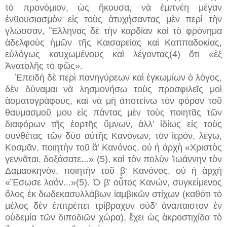
τὸ προνόμιον, ὡς ἤκουσα, νὰ ἐμπνέη μέγαν
ἐνθουσιασμὸν εἰς τοὺς ἀτυχήσαντας μὲν περὶ τὴν
γλώσσαν, Ἕλληνας δὲ τὴν καρδίαν καὶ τὸ φρόνημα
ἀδελφοὺς ἠμῶν τῆς Καισαρείας καὶ Καππαδοκίας,
εὐλόγως καυχωμένους καὶ λέγοντας(4) ὅτι «ἐξ
Ἀνατολῆς τὸ φῶς».
Ἐπειδὴ δὲ περὶ πανηγύρεων καὶ ἐγκωμίων ὁ λόγος,
δὲν δύναμαι νὰ λησμονήσω τοὺς προσφιλεῖς μοὶ
ἀσματογράφους, καὶ νὰ μὴ ἀποτείνω τὸν φόρον τοῦ
θαυμασμοῦ μου εἰς πάντας μὲν τοὺς ποιητᾶς τῶν
διαφόρων τῆς ἑορτῆς ὕμνων, ἀλλ’ ἰδίως εἰς τοὺς
συνθέτας τῶν δύο αὐτῆς Κανόνων, τὸν ἱερόν, λέγω,
Κοσμᾶν, ποιητὴν τοῦ ἃ’ Κανόνος, οὐ ἡ ἀρχὴ «Χριστὸς
γεννᾶται, δοξάσατε...» (5), καὶ τὸν πολὺν Ἰωάννην τὸν
Δαμασκηνόν, ποιητὴν τοῦ β' Κανόνος, οὐ ἡ ἀρχὴ
«Ἔσωσε λαόν...»(5). Ὁ β' οὗτος Κανών, συγκείμενος
ὅλος ἐκ δωδεκασυλλάβων ἰαμβικῶν στίχων (καθότι τὸ
μέλος δὲν ἐπιτρέπει τρίβραχυν οὐδ’ ἀνάπαιστον ἐν
οὐδεμία τῶν διποδιῶν χώρα), ἔχει ὡς ἀκροστιχίδα τὸ