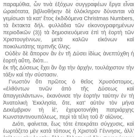
παραμύθια, ὧν τινὰ ἐξόχων συγγραφέων ἔργα εἶναι
ὡραιότατα, βιβλιοθήκην δὲ ὁλόκληρον δύνανται νὰ
γεμίσωσι τὰ κατ' ἔτος ἐκδιδόμενα Christmas Numbers,
τὰ ἔκτακτα δήλ. φυλλάδια τῶν εἰκονογραφημένων
περιοδικῶν (3)} τὰ δημοσιευόμενα ἐπὶ τὴ ἑορτὴ τῶν
Χριστουγέννων, μετὰ καλῶν εἰκόνων καὶ
ποικιλωτάτης τερπνῆς ὕλης.
Οὐδὲν δὲ ἄπορον ἂν ἐν τ
ῆ
Δύσει ἰδίως ἀνεπτύχθη ἡ
ἑορτὴ αὔτη, διότι...
ἐκ τῆς Δύσεως ἔχει ἂν ὄχι τὴν ἀρχήν, τουλάχιστον τὴν
τάξιν καὶ τὴν σύστασιν.
Γνωστὸν ὅτι πρῶτος ὁ θεῖος Χρυσόστομος,
«ἐλθόντων τινῶν ἀπὸ τῆς Δύσεως καὶ
ἀπαγγειλάντων», ἐκανόνισε τὴν ἑορτὴν ταύτην ἐν τὴ
Ἀνατολικὴ Ἐκκλησία, ὄτε, κατ’ αὐτὸν τὸν μήνα
Δεκέμβριον τὴ ἰέ', ἐχειροτονήθη πατριάρχης
Κωνσταντινουπόλεως, περὶ τὰ τέλη τοῦ δ' αἰῶνος.
Διότι, φαίνεται, ἕως τότε ἐπεκράτει σύγχυσις, καὶ
ἐωρτάζετο μὲν κατὰ τόπους ἡ Χριστοῦ Γέννησις, ἀλλ’