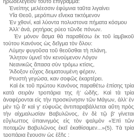
ἤρωοελεγειον τοῦτο ἐπίγραμμα:
Ἐνείπης μελέεσσιν ἐφύμνια ταῦτα λιγαίνει
Υἵα Θεοῦ, μερόπων εἴνεκα τικτόμενον
Ἐν χθονί, καὶ λύοντα πολυστονα πήματα κόσμου
Ἀλλ’ ἀνά, ρητήρας ρύεο τῶνδε πόνων.
Ἐν μόνον ἄσμα θὰ παραθέσω ἐκ τοῦ ἰαμβικοῦ
τούτου Κανόνος ὡς δεῖγμα τὸν ὅλου:
Λύμην φυγοῦσα τοῦ θεοῦσθαι τὴ πλάνη,
Ἄλητον ὑμνεῖ τὸν κενούμενον Λόγον
Νεανικῶς ἅπασα σὺν τρόμω κτίσις,
Ἄδοξον εὖχος δειματουμένη φέρειν,
Ρευστὴ γεγώσα, καν σοφῶς ἐκαρτέρει.
Καὶ ἐκ τοῦ πρώτου Κανόνος παραθέτω ἐπίσης τρία
κατὰ σειρὰν τροπάρια της ἡ’ ὠδῆς. Καὶ τὰ τρία
ἀναφέρονται εἰς τὴν προσκύνησιν τῶν Μάγων, ἀλλ’ ἐν
μὲν τῷ ἃ' καὶ γ' εὐφυῶς ἀντιπαραβάλλεται αὔτη πρὸς
τὴν αἰχμαλωσίαν Βαβυλῶνος, ἐν δὲ τῷ β' γίνεται
εὔγλωττος ὑπαινιγμὸς εἰς τὸν ψαλμὸν «Ἐπὶ τῶν
ποταμῶν Βαβυλῶνος ἐκεῖ ἐκαθίσαμεν...»(5). Τὰ τρία
τροπάρια ἔχουσιν ὡς ἑξῆς :