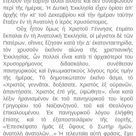
ἐτέλουν τὴν ἑορτὴν ἄλλοι ἄλλοτε καὶ δὲν συνεφώνουν
περὶ τῆς ἡμέρας. Ἡ Δυτικὴ Ἐκκλησία εἶχεν ὁρίσει ἀπ’
ἀρχῆς τὴν κὲ' τοῦ Δεκεμβρίου καὶ τὴν ἡμέραν ταύτην
ἔταξεν ἐν τὴ Ἀνατολὴ ὁ ἱερὸς Χρυσόστομος.
Οὒχ ἧττον ὅμως ἡ Χριστοῦ Γέννησις ἐτιμάτο
ἔκπαλαι ἐν τὴ Ἀνατολικὴ Ἐκκλησία, οἱ μέγιστοι δὲ τῶν
Πατέρων, οἵτινες ἔζησαν κατὰ τὴν Δ' ἑκατονταετηρίδα,
τὸν χρυσοῦν ἐκεῖνον αἰώνα τῆς χριστιανικῆς
Ἐκκλησίας, ὧν πολλοὶ εἶναι κατὰ τί ἀρχαιότεροί του
Χρυσορρήμονος διδασκάλου, συνέθεσαν
πανηγυρικοὺς καὶ ἐγκωμιαστικοὺς λόγους πρὸς τιμὴν
τῆς ἡμέρας. Τὸ δημοτικώτατον ἐκεῖνο ἄσμα, τὸ
«Χριστὸς γεννᾶται, δοξάσατε, Χριστὸς ἐξ οὐρανῶν,
ἀπαντήσατε, Χριστὸς ἐπὶ γής, ὑψώθητε», εἶναι κατὰ
λέξιν ἠρανισμένον ἐκ τοῦ πανηγυρικοῦ του ἱεροῦ
Γρηγορίου τοῦ Ναζιανζηνοῦ, τοῦ καὶ Θεολόγου
ἐπικαλουμένου. Ἐκ πανηγυρικοῦ λόγου ἐλήφθη
ἐπίσης καὶ τὸ ἑξαποστειλάριον τῆς ἑορτῆς.
«Ἐπεσκέψατο ἠμᾶς ἐξ ὕψους ὁ Σωτὴρ ἠμῶν,
ἀνατολὴ ἀνατολῶν...» Ἡ τελευταία αὐτὴ φράσις, ἔχει