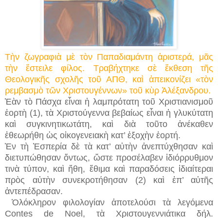
Τὴν ζωγραφιὰ μὲ τὸν Παπαδιαμάντη ἀριστερά, μᾶς
τὴν ἔστειλε φίλος. Τραβήχτηκε σὲ ἔκθεση τῆς
Θεολογικῆς σχολῆς τοῦ ΑΠΘ, καὶ ἀπεικονίζει «τὸν
ρεμβασμὸ τῶν Χριστουγέννων»
τοῦ κὺρ Ἀλέξανδρου.
Ἐὰν τὸ Πάσχα εἶναι ἡ λαμπρότατη τοῦ Χριστιανισμοῦ
ἑορτὴ (1), τὰ Χριστούγεννα βεβαίως εἶναι ἡ γλυκύτατη
καὶ συγκινητικωτάτη, καὶ διὰ τοῦτο ἀνέκαθεν
ἐθεωρήθη ὡς οἰκογενειακὴ κατ’ ἐξοχὴν ἑορτή.
Ἐν τὴ Ἑσπερία δὲ τὰ κατ’ αὐτὴν ἀνεπτύχθησαν καὶ
διετυπώθησαν ὄντως, ὥστε προσέλαβεν ἰδιόρρυθμον
τινὰ τύπον, καὶ ἤθη, ἔθιμα καὶ παραδόσεις ἰδιαίτεραι
πρὸς αὐτὴν συνεκροτήθησαν (2) καὶ ἐπ’ αὐτῆς
ἀντεπέδρασαν.
Ὁλόκληρον φιλολογίαν ἀποτελούσι τὰ λεγόμενα
Contes de Noel, τὰ Χριστουγεννιάτικα δήλ.