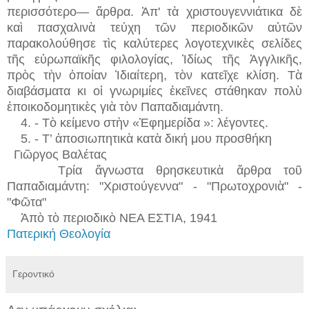
περισσότερο— ἄρθρα. Ἀπ' τὰ χριστουγεννιάτικα δὲ
καὶ πασχαλινὰ τεύχη τῶν περιοδικῶν αὐτῶν
παρακολούθησε τὶς καλύτερες λογοτεχνικὲς σελίδες
τῆς εὐρωπαϊκῆς φιλολογίας, Ἰδίως τῆς Ἀγγλικῆς,
πρὸς τὴν ὁποίαν Ἰδιαίτερη, τὸν κατεῖχε κλίση. Τὰ
διαβάσματα κι οἱ γνωριμίες ἐκεῖνες στάθηκαν πολὺ
ἐποικοδομητικὲς γιὰ τὸν Παπαδιαμάντη.
4. - Τὸ κείμενο στὴν «Ἐφημερίδα »: λέγοντες.
5. - Τ’ ἀποσιωπητικὰ κατὰ δική μου προσθήκη
Γιῶργος Βαλέτας
Τρία ἄγνωστα θρησκευτικὰ ἄρθρα τοῦ
Παπαδιαμάντη:
"Χριστούγεννα" - "Πρωτοχρονιὰ" -
"Φῶτα"
Ἀπὸ τὸ περιοδικὸ ΝΕΑ ΕΣΤΙΑ, 1941
Πατερική Θεολογία
Γεροντικό