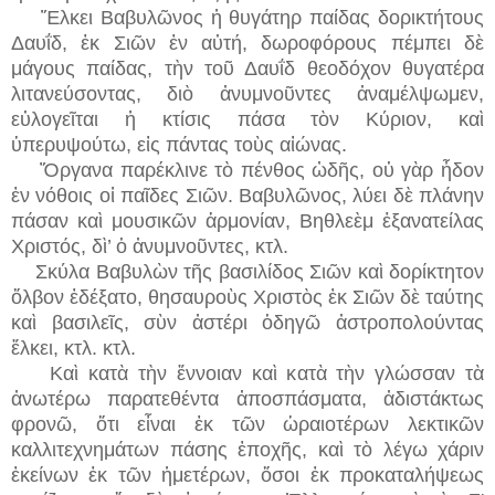
Ἕλκει Βαβυλῶνος ἡ θυγάτηρ παίδας δορικτήτους
Δαυΐδ, ἐκ Σιῶν ἐν αὐτή, δωροφόρους πέμπει δὲ
μάγους παίδας, τὴν τοῦ Δαυΐδ θεοδόχον θυγατέρα
λιτανεύσοντας, διὸ ἀνυμνοῦντες ἀναμέλψωμεν,
εὐλογεῖται ἡ κτίσις πάσα τὸν Κύριον, καὶ
ὑπερυψούτω, εἰς πάντας τοὺς αἰώνας.
Ὄργανα παρέκλινε τὸ πένθος ὠδῆς, οὐ γὰρ ἦδον
ἐν νόθοις οἱ παῖδες Σιῶν. Βαβυλῶνος, λύει δὲ πλάνην
πάσαν καὶ μουσικῶν ἁρμονίαν, Βηθλεὲμ ἑξανατείλας
Χριστός, δὶ’ ὁ ἀνυμνοῦντες, κτλ.
Σκύλα Βαβυλὼν τῆς βασιλίδος Σιῶν καὶ δορίκτητον
ὄλβον ἐδέξατο, θησαυροὺς Χριστὸς ἐκ Σιῶν δὲ ταύτης
καὶ βασιλεῖς, σὺν ἀστέρι ὁδηγῶ ἀστροπολούντας
ἕλκει, κτλ. κτλ.
Καὶ κατὰ τὴν ἔννοιαν καὶ κατὰ τὴν γλώσσαν τὰ
ἀνωτέρω παρατεθέντα ἀποσπάσματα, ἀδιστάκτως
φρονῶ, ὅτι εἶναι ἐκ τῶν ὡραιοτέρων λεκτικῶν
καλλιτεχνημάτων πάσης ἐποχῆς, καὶ τὸ λέγω χάριν
ἐκείνων ἐκ τῶν ἡμετέρων, ὅσοι ἐκ προκαταλήψεως