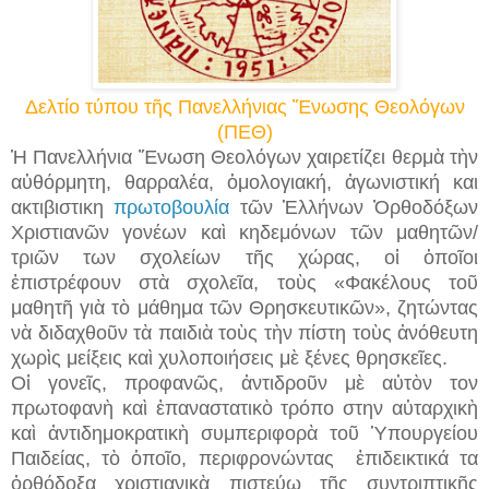
Δελτίο τύπου τῆς Πανελλήνιας Ἕνωσης Θεολόγων
(ΠΕΘ)
Ἡ Πανελλήνια Ἕνωση Θεολόγων χαιρετίζει θερμὰ τὴν
αὐθόρμητη, θαρραλέα, ὁμολογιακή, ἀγωνιστική και
ακτιβιστικη
πρωτοβουλία
τῶν Ἑλλήνων Ὀρθοδόξων
Χριστιανῶν γονέων καὶ κηδεμόνων τῶν μαθητῶν/
τριῶν των σχολείων τῆς χώρας, οἱ ὁποῖοι
ἐπιστρέφουν στὰ σχολεῖα, τοὺς «Φακέλους τοῦ
μαθητῆ γιὰ τὸ μάθημα τῶν Θρησκευτικῶν», ζητώντας
νὰ διδαχθοῦν τὰ παιδιὰ τοὺς τὴν πίστη τοὺς ἀνόθευτη
χωρὶς μείξεις καὶ χυλοποιήσεις μὲ ξένες θρησκεῖες.
Οἱ γονεῖς, προφανῶς, ἀντιδροῦν μὲ αὐτὸν τον
πρωτοφανὴ καὶ ἐπαναστατικὸ τρόπο στην αὐταρχικὴ
καὶ ἀντιδημοκρατικὴ συμπεριφορὰ τοῦ Ὑπουργείου
Παιδείας, τὸ ὁποῖο, περιφρονώντας ἐπιδεικτικά τα
ὀρθόδοξα χριστιανικὰ πιστεύω τῆς συντριπτικῆς