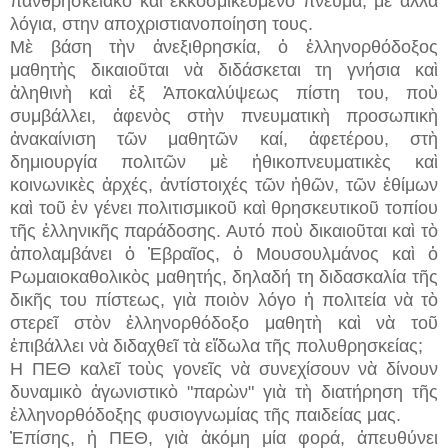
πανθρησκειακὸ καὶ ἐκκοσμικευμένο πνεῦμα, μὲ ἄλλα
λόγια, στην αποχριστιανοποίηση τους.
Μὲ βάση τὴν ἀνεξιθρησκία, ὁ ἑλληνορθόδοξος
μαθητὴς δικαιοῦται νὰ διδάσκεται τη γνήσια καὶ
ἀληθινὴ καὶ ἐξ Ἀποκαλύψεως πίστη του, ποὺ
συμβάλλει, ἀφενὸς στὴν πνευματικὴ προσωπικὴ
ἀνακαίνιση τῶν μαθητῶν καί, ἀφετέρου, στὴ
δημιουργία πολιτῶν μὲ ἠθικοπνευματικὲς καὶ
κοινωνικὲς ἀρχές, ἀντίστοιχές τ
ῶ
ν ἠθῶν, τῶν ἐθίμων
καὶ τοῦ ἐν γένει πολιτισμικοῦ καὶ θρησκευτικοῦ τοπίου
τῆς ἑλληνικῆς παράδοσης. Αυτό ποὺ δικαιοῦται καὶ τὸ
ἀπολαμβάνει ὁ Ἑβραῖος, ὁ Μουσουλμάνος καὶ ὁ
Ρωμαιοκαθολικὸς μαθητής, δηλαδή τη διδασκαλία τῆς
δικῆς του πίστεως, γιὰ ποιὸν λόγο ἡ πολιτεία νὰ τὸ
στερεῖ στὸν ἑλληνορθόδοξο μαθητὴ καὶ νὰ τοῦ
ἐπιβάλλει νὰ διδαχθεῖ τὰ εἴδωλα τῆς πολυθρησκείας;
Η ΠΕΘ καλεῖ τοὺς γονεῖς νὰ συνεχίσουν νὰ δίνουν
δυναμικὸ ἀγωνιστικὸ "παρὼν" γιὰ τὴ διατήρηση τῆς
ἑλληνορθόδοξης φυσιογνωμίας τῆς παιδείας μας.
Ἐπίσης, ἠ ΠΕΘ, γιὰ ἀκόμη μία φορά, ἀπευθύνει