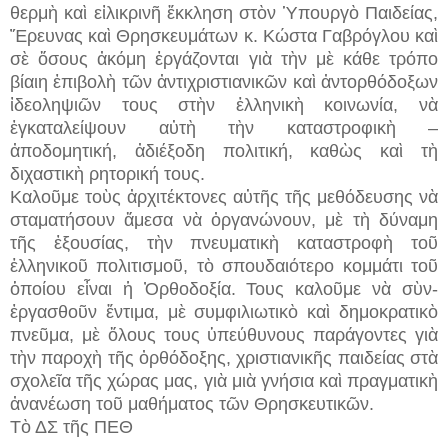
θερμὴ καὶ εἰλικρινῆ ἔκκληση στὸν Ὑπουργὸ Παιδείας,
Ἔρευνας καὶ Θρησκευμάτων κ. Κώστα Γαβρόγλου καὶ
σὲ ὅσους ἀκόμη ἐργάζονται γιὰ τὴν μὲ κάθε τρόπο
βίαιη ἐπιβολὴ τῶν ἀντιχριστιανικῶν καὶ ἀντορθόδοξων
ἰδεοληψιῶν τους στὴν ἑλληνικὴ κοινωνία, νὰ
ἐγκαταλείψουν αὐτὴ τὴν καταστροφικὴ –
ἀποδομητική, ἀδιέξοδη πολιτική, καθὼς καὶ τὴ
διχαστικὴ ρητορική τους.
Καλοῦμε τοὺς ἀρχιτέκτονες αὐτῆς τῆς μεθόδευσης νὰ
σταματήσουν ἄμεσα νὰ ὀργανώνουν, μὲ τὴ δύναμη
τῆς ἐξουσίας, τὴν πνευματικὴ καταστροφὴ τοῦ
ἑλληνικοῦ πολιτισμοῦ, τὸ σπουδαιότερο κομμάτι τοῦ
ὁποίου εἶναι ἡ Ὀρθοδοξία. Τους καλοῦμε νὰ σὺν-
ἐργασθοῦν ἔντιμα, μὲ συμφιλιωτικὸ καὶ δημοκρατικὸ
πνεῦμα, μὲ ὅλους τους ὑπεύθυνους παράγοντες γιὰ
τὴν παροχὴ τῆς ὀρθόδοξης, χριστιανικῆς παιδείας στὰ
σχολεῖα τῆς χώρας μας, γιὰ μιὰ γνήσια καὶ πραγματικὴ
ἀνανέωση τοῦ μαθήματος τῶν Θρησκευτικῶν.
Τὸ ΔΣ τῆς ΠΕΘ