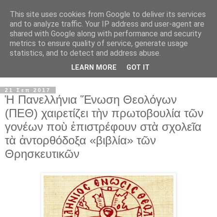
This site uses cookies from Google to deliver its services
and to analyze traffic. Your IP address and user-agent are
shared with Google along with performance and security
metrics to ensure quality of service, generate usage
statistics, and to detect and address abuse.
LEARN MORE
GOT IT
▼
21 Σεπ 2017
Ἡ Πανελλήνια Ἕνωση Θεολόγων
(ΠΕΘ) χαιρετίζει τὴν πρωτοβουλία τῶν
γονέων ποὺ ἐπιστρέφουν στὰ σχολεῖα
τὰ ἀντορθόδοξα «βιβλία» τῶν
Θρησκευτικῶν