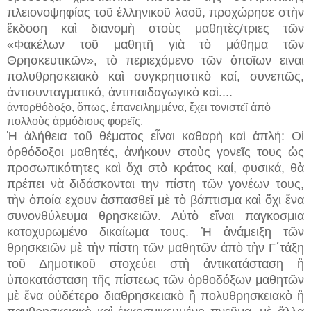
πλειονοψηφίας τοῦ ἑλληνικοῦ λαοῦ, προχώρησε στὴν
ἔκδοση καὶ διανομὴ στοὺς μαθητὲς/τριες τῶν
«Φακέλων τοῦ μαθητῆ γιὰ τὸ μάθημα τῶν
Θρησκευτικῶν», τὸ περιεχόμενο τ
ῶ
ν ὁποῖων ειναι
πολυθρησκειακὸ καὶ συγκρητιστικὸ καί, συνεπῶς,
ἀντισυνταγματικό, ἀντιπαιδαγωγικὸ καὶ....
ἀντορθόδοξο, ὅπως, ἐπανειλημμένα, ἔχει τονιστεῖ ἀπὸ
πολλοὺς ἁρμόδιους φορεῖς.
Ἡ ἀλήθεια τοῦ θέματος εἶναι καθαρὴ καὶ ἁπλή: Οἱ
ὀρθόδοξοι μαθητές, ἀνήκουν στοὺς γονεῖς τους ὡς
προσωπικότητες καὶ ὄχι στὸ κράτος καί, φυσικά, θὰ
πρέπει νὰ διδάσκονται την πίστη τῶν γονέων τους,
τὴν ὁποία εχουν ἀσπασθεῖ μὲ τὸ βάπτισμα καὶ ὄχι ἕνα
συνονθύλευμα θρησκειῶν. Αὐτὸ εἴναι παγκοσμια
κατοχυρωμένο δικαίωμα τους. Ἡ ἀνάμειξη τῶν
θρησκειῶν μὲ τὴν πίστη τῶν μαθητῶν ἀπὸ τὴν Γ΄τάξη
τοῦ Δημοτικοῦ στοχεύει στὴ ἀντικατάσταση ἢ
ὑποκατάσταση τῆς πίστεως τῶν ὀρθοδόξων μαθητῶν
μὲ ἕνα οὐδέτερο διαθρησκειακὸ ἢ πολυθρησκειακὸ ἢ