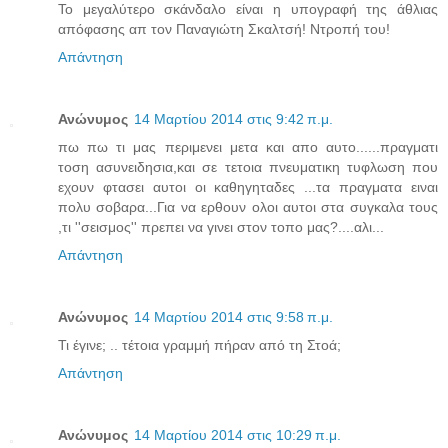
To μεγαλύτερο σκάνδαλο είναι η υπογραφή της άθλιας
απόφασης απ τον Παναγιώτη Σκαλτσή! Ντροπή του!
Απάντηση
Ανώνυμος
14 Μαρτίου 2014 στις 9:42 π.μ.
πω πω τι μας περιμενει μετα και απο αυτο......πραγματι
τοση ασυνειδησια,και σε τετοια πνευματικη τυφλωση που
εχουν φτασει αυτοι οι καθηγηταδες ...τα πραγματα ειναι
πολυ σοβαρα...Για να ερθουν ολοι αυτοι στα συγκαλα τους
,τι ''σεισμος'' πρεπει να γινει στον τοπο μας?....αλι...
Απάντηση
Ανώνυμος
14 Μαρτίου 2014 στις 9:58 π.μ.
Τι έγινε; .. τέτοια γραμμή πήραν από τη Στοά;
Απάντηση
Ανώνυμος
14 Μαρτίου 2014 στις 10:29 π.μ.