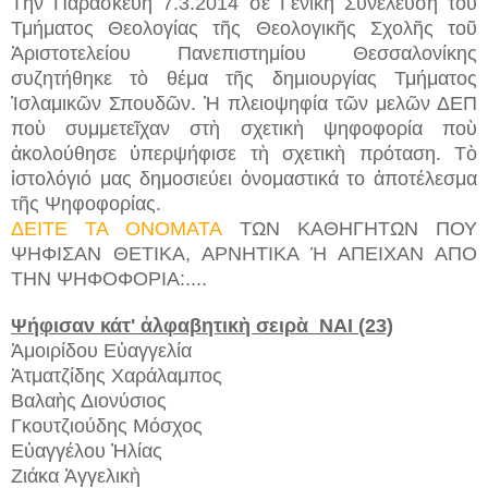
Τὴν Παρασκευὴ 7.3.2014 σὲ Γενικὴ Συνέλευση τοῦ
Τμήματος Θεολογίας τῆς Θεολογικῆς Σχολῆς τοῦ
Ἀριστοτελείου Πανεπιστημίου Θεσσαλονίκης
συζητήθηκε τὸ θέμα τῆς δημιουργίας Τμήματος
Ἰσλαμικῶν Σπουδῶν. Ἡ πλειοψηφία τῶν μελῶν ΔΕΠ
ποὺ συμμετεῖχαν στὴ σχετικὴ ψηφοφορία ποὺ
ἀκολούθησε ὑπερψήφισε τὴ σχετικὴ πρόταση. Τὸ
ἰστολόγιό μας δημοσιεύει ὀνομαστικά το ἀποτέλεσμα
τῆς Ψηφοφορίας.
ΔΕΙΤΕ ΤΑ ΟΝΟΜΑΤΑ
ΤΩΝ ΚΑΘΗΓΗΤΩΝ ΠΟΥ
ΨΗΦΙΣΑΝ ΘΕΤΙΚΑ, ΑΡΝΗΤΙΚΑ Ή ΑΠΕΙΧΑΝ ΑΠΟ
ΤΗΝ ΨΗΦΟΦΟΡΙΑ:....
Ψήφισαν κάτ' ἀλφαβητικὴ σειρὰ ΝΑΙ (23)
Ἀμοιρίδου Εὐαγγελία
Ἀτματζίδης Χαράλαμπος
Βαλαὴς Διονύσιος
Γκουτζιούδης Μόσχος
Εὐαγγέλου Ἠλίας
Ζιάκα Ἀγγελικὴ