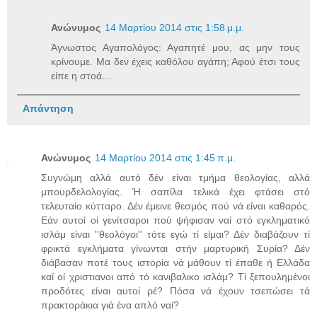
Ανώνυμος
14 Μαρτίου 2014 στις 1:58 μ.μ.
Άγνωστος Αγαπολόγος: Αγαπητέ μου, ας μην τους
κρίνουμε. Μα δεν έχεις καθόλου αγάπη; Αφού έτσι τους
είπε η στοά....
Απάντηση
Ανώνυμος
14 Μαρτίου 2014 στις 1:45 π.μ.
Συγνώμη αλλά αυτό δέν είναι τμήμα θεολογίας, αλλά
μπουρδελολογίας. Ή σαπίλα τελικά έχει φτάσει στό
τελευταίο κύτταρο. Δέν έμεινε θεσμός πού νά είναι καθαρός.
Εάν αυτοί οί γενίτσαροι πού ψήφισαν ναί στό εγκληματικό
ισλάμ είναι ''θεολόγοι'' τότε εγώ τί είμαι? Δέν διαβάζουν τί
φρικτά εγκλήματα γίνωνται στήν μαρτυρική Συρία? Δέν
διάβασαν ποτέ τους ιστορία νά μάθουν τί έπαθε ή Ελλάδα
καί οί χριστιανοι από τό κανιβαλικο ισλάμ? Τί ξεπουλημένοι
προδότες είναι αυτοί ρέ? Πόσα νά έχουν τσεπώσει τά
πρακτοράκια γιά ένα απλό ναί?