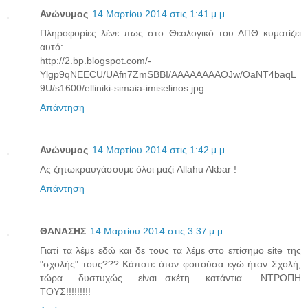
Ανώνυμος
14 Μαρτίου 2014 στις 1:41 μ.μ.
Πληροφορίες λένε πως στο Θεολογικό του ΑΠΘ κυματίζει
αυτό:
http://2.bp.blogspot.com/-
Ylgp9qNEECU/UAfn7ZmSBBI/AAAAAAAAOJw/OaNT4baqL
9U/s1600/elliniki-simaia-imiselinos.jpg
Απάντηση
Ανώνυμος
14 Μαρτίου 2014 στις 1:42 μ.μ.
Ας ζητωκραυγάσουμε όλοι μαζί Allahu Akbar !
Απάντηση
ΘΑΝΑΣΗΣ
14 Μαρτίου 2014 στις 3:37 μ.μ.
Γιατί τα λέμε εδώ και δε τους τα λέμε στο επίσημο site της
"σχολής" τους??? Κάποτε όταν φοιτούσα εγώ ήταν Σχολή,
τώρα δυστυχώς είναι...σκέτη κατάντια. ΝΤΡΟΠΗ
ΤΟΥΣ!!!!!!!!!