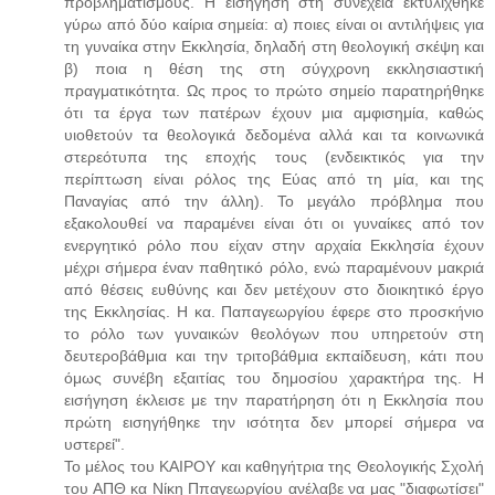
προβληματισμούς. Η εισήγηση στη συνέχεια εκτυλίχθηκε
γύρω από δύο καίρια σημεία: α) ποιες είναι οι αντιλήψεις για
τη γυναίκα στην Εκκλησία, δηλαδή στη θεολογική σκέψη και
β) ποια η θέση της στη σύγχρονη εκκλησιαστική
πραγματικότητα. Ως προς το πρώτο σημείο παρατηρήθηκε
ότι τα έργα των πατέρων έχουν μια αμφισημία, καθώς
υιοθετούν τα θεολογικά δεδομένα αλλά και τα κοινωνικά
στερεότυπα της εποχής τους (ενδεικτικός για την
περίπτωση είναι ρόλος της Εύας από τη μία, και της
Παναγίας από την άλλη). Το μεγάλο πρόβλημα που
εξακολουθεί να παραμένει είναι ότι οι γυναίκες από τον
ενεργητικό ρόλο που είχαν στην αρχαία Εκκλησία έχουν
μέχρι σήμερα έναν παθητικό ρόλο, ενώ παραμένουν μακριά
από θέσεις ευθύνης και δεν μετέχουν στο διοικητικό έργο
της Εκκλησίας. Η κα. Παπαγεωργίου έφερε στο προσκήνιο
το ρόλο των γυναικών θεολόγων που υπηρετούν στη
δευτεροβάθμια και την τριτοβάθμια εκπαίδευση, κάτι που
όμως συνέβη εξαιτίας του δημοσίου χαρακτήρα της. Η
εισήγηση έκλεισε με την παρατήρηση ότι η Εκκλησία που
πρώτη εισηγήθηκε την ισότητα δεν μπορεί σήμερα να
υστερεί".
Το μέλος του ΚΑΙΡΟΥ και καθηγήτρια της Θεολογικής Σχολή
του ΑΠΘ κα Νίκη Ππαγεωργίου ανέλαβε να μας "διαφωτίσει"