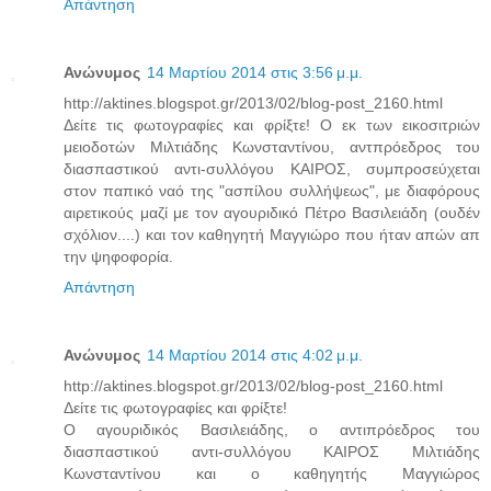
Απάντηση
Ανώνυμος
14 Μαρτίου 2014 στις 3:56 μ.μ.
http://aktines.blogspot.gr/2013/02/blog-post_2160.html
Δείτε τις φωτογραφίες και φρίξτε! Ο εκ των εικοσιτριών
μειοδοτών Μιλτιάδης Κωνσταντίνου, αντπρόεδρος του
διασπαστικού αντι-συλλόγου ΚΑΙΡΟΣ, συμπροσεύχεται
στον παπικό ναό της "ασπίλου συλλήψεως", με διαφόρους
αιρετικούς μαζί με τον αγουριδικό Πέτρο Βασιλειάδη (ουδέν
σχόλιον....) και τον καθηγητή Μαγγιώρο που ήταν απών απ
την ψηφοφορία.
Απάντηση
Ανώνυμος
14 Μαρτίου 2014 στις 4:02 μ.μ.
http://aktines.blogspot.gr/2013/02/blog-post_2160.html
Δείτε τις φωτογραφίες και φρίξτε!
Ο αγουριδικός Βασιλειάδης, ο αντιπρόεδρος του
διασπαστικού αντι-συλλόγου ΚΑΙΡΟΣ Μιλτιάδης
Κωνσταντίνου και ο καθηγητής Μαγγιώρος