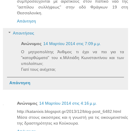
συμπροσεύχονται με αιρετικούς στον παπικό ναό της
"ασπίλου συλλήψεως" στην οδό Φράγκων 19 στη
Θεσσαλονίκη.
Απάντηση
Απαντήσεις
Ανώνυμος
14 Μαρτίου 2014 στις 7:09 μ.μ.
Ο μητροπολίτης Άνθιμος τι έχει να πει για τα
"κατορθώματα" του κ.Μιλτιάδη Κωνσταντίνου και των
υπολοίπων;
Γιατί τους ανέχεται;
Απάντηση
Ανώνυμος
14 Μαρτίου 2014 στις 4:16 μ.μ.
http://katanixis.blogspot.gr/2013/12/blog-post_6482.html
Μέσα στους εικοσιτρεις και η γνωστή για τις οικουμενιστκές
της δραστηρότητες κα Κούκουρα.