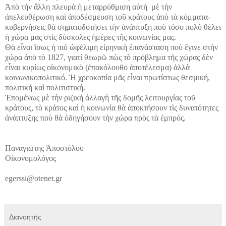
Ἀ
π
ὸ
τ
ὴ
ν
ἄ
λλη πλευρ
ὰ
ἡ
μεταρρύθμιση α
ὐ
τ
ὴ
μ
ὲ
τ
ὴ
ν
ἀ
πελευθέρωση κα
ὶ
ἀ
ποδέσμευση το
ῦ
κράτους
ἀ
π
ὸ
τ
ὰ
κόμματα-
κυβερνήσεις θ
ὰ
σηματοδοτήσει τ
ὴ
ν
ἀ
νάπτυξη πο
ὺ
τόσο πολ
ὺ
θέλει
ἡ
χώρα μας στ
ὶ
ς δύσκολες
ἡ
μέρες τ
ῆ
ς κοινωνίας μας.
Θ
ὰ
ε
ἶ
ναι
ἴ
σως
ἡ
πι
ὸ
ὠ
φέλιμη ε
ἰ
ρηνικ
ὴ
ἐ
πανάσταση πο
ὺ
ἔ
γινε στ
ὴ
ν
χώρα
ἀ
π
ὸ
τ
ὸ
1827, γιατί θεωρ
ῶ
π
ὼ
ς τ
ὸ
πρόβλημα τ
ῆ
ς χώρας δ
ὲ
ν
ε
ἶ
ναι κυρίως ο
ἰ
κονομικ
ὸ
(
ἐ
πακόλουθο
ἀ
ποτέλεσμα)
ἀ
λλ
ὰ
κοινωνικοπολιτικό.
Ἡ
χρεοκοπία μ
ᾶ
ς ε
ἶ
ναι πρωτίστως θεσμική,
πολιτικ
ὴ
κα
ὶ
πολιτιστική.
Ἑ
πομένως μ
ὲ
τ
ὴ
ν ριζικ
ὴ
ἀ
λλαγ
ὴ
τ
ῆ
ς δομ
ῆ
ς λειτουργίας το
ῦ
κράτους, τ
ὸ
κράτος κα
ὶ
ἡ
κοινωνία θ
ὰ
ἀ
ποκτήσουν τ
ὶ
ς δυνατότητες
ἀ
νάπτυξης πο
ὺ
θ
ὰ
ὁ
δηγήσουν τ
ὴ
ν χώρα πρ
ὸ
ς τ
ὰ
ἐ
μπρός.
Παναγιώτης
Ἀ
ποστόλου
Ο
ἰ
κονομολόγος
egerssi@otenet.gr
Διανοητής