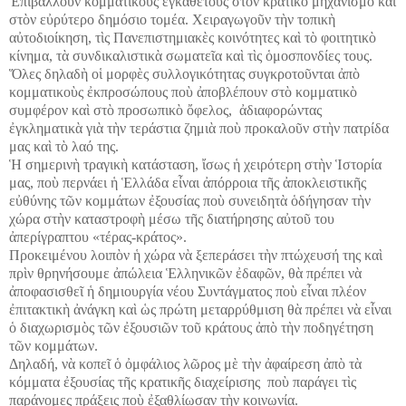
Ἐ
πιβάλλουν κομματικο
ὺ
ς
ἐ
γκάθετους στ
ὸ
ν κρατικ
ὸ
μηχανισμ
ὸ
κα
ὶ
στ
ὸ
ν ε
ὐ
ρύτερο δημόσιο τομέα. Χειραγωγο
ῦ
ν τ
ὴ
ν τοπικ
ὴ
α
ὐ
τοδιοίκηση, τ
ὶ
ς Πανεπιστημιακ
ὲ
ς κοινότητες κα
ὶ
τ
ὸ
φοιτητικ
ὸ
κίνημα, τ
ὰ
συνδικαλιστικ
ὰ
σωματε
ῖ
α κα
ὶ
τ
ὶ
ς
ὁ
μοσπονδίες τους.
Ὅ
λες δηλαδ
ὴ
ο
ἱ
μορφ
ὲ
ς συλλογικότητας συγκροτο
ῦ
νται
ἀ
π
ὸ
κομματικο
ὺ
ς
ἐ
κπροσώπους πο
ὺ
ἀ
ποβλέπουν στ
ὸ
κομματικ
ὸ
συμφέρον κα
ὶ
στ
ὸ
προσωπικ
ὸ
ὄ
φελος,
ἀ
διαφορώντας
ἐ
γκληματικ
ὰ
γι
ὰ
τ
ὴ
ν τεράστια ζημι
ὰ
πο
ὺ
προκαλο
ῦ
ν στ
ὴ
ν πατρίδα
μας κα
ὶ
τ
ὸ
λαό της.
Ἡ
σημεριν
ὴ
τραγικ
ὴ
κατάσταση,
ἴ
σως
ἡ
χειρότερη στ
ὴ
ν
Ἱ
στορία
μας, πο
ὺ
περνάει
ἡ
Ἑ
λλάδα ε
ἶ
ναι
ἀ
πόρροια τ
ῆ
ς
ἀ
ποκλειστικ
ῆ
ς
ε
ὐ
θύνης τ
ῶ
ν κομμάτων
ἐ
ξουσίας πο
ὺ
συνειδητ
ὰ
ὁ
δήγησαν τ
ὴ
ν
χώρα στ
ὴ
ν καταστροφ
ὴ
μέσω τ
ῆ
ς διατήρησης α
ὐ
το
ῦ
του
ἀ
περίγραπτου «τέρας-κράτος».
Προκειμένου λοιπ
ὸ
ν
ἡ
χώρα ν
ὰ
ξεπεράσει τ
ὴ
ν πτώχευσή της κα
ὶ
πρ
ὶ
ν θρηνήσουμε
ἀ
πώλεια
Ἑ
λληνικ
ῶ
ν
ἐ
δαφ
ῶ
ν, θ
ὰ
πρέπει ν
ὰ
ἀ
ποφασισθε
ῖ
ἡ
δημιουργία νέου Συντάγματος πο
ὺ
ε
ἶ
ναι πλέον
ἐ
πιτακτικ
ὴ
ἀ
νάγκη κα
ὶ
ὡ
ς πρώτη μεταρρύθμιση θ
ὰ
πρέπει ν
ὰ
ε
ἶ
ναι
ὁ
διαχωρισμ
ὸ
ς τ
ῶ
ν
ἐ
ξουσι
ῶ
ν το
ῦ
κράτους
ἀ
π
ὸ
τ
ὴ
ν ποδηγέτηση
τ
ῶ
ν κομμάτων.
Δηλαδή, ν
ὰ
κοπε
ῖ
ὁ
ὀ
μφάλιος λ
ῶ
ρος μ
ὲ
τ
ὴ
ν
ἀ
φαίρεση
ἀ
π
ὸ
τ
ὰ
κόμματα
ἐ
ξουσίας τ
ῆ
ς κρατικ
ῆ
ς διαχείρισης πο
ὺ
παράγει τ
ὶ
ς
παράνομες πράξεις πο
ὺ
ἐ
ξαθλίωσαν τ
ὴ
ν κοινωνία.