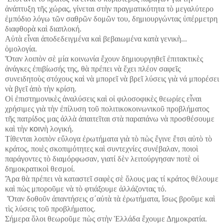
ἀ
νάπτυξη τ
ῆ
ς χώρας, γίνεται στ
ὴ
ν πραγματικότητα τ
ὸ
μεγαλύτερο
ἐ
μπόδιο λόγω τ
ῶ
ν σαθρ
ῶ
ν δομ
ῶ
ν του, δημιουργώντας
ὑ
πέρμετρη
διαφθορ
ὰ
κα
ὶ
διαπλοκή.
Α
ὐ
τ
ὰ
ε
ἶ
ναι
ἀ
ποδεδειγμένα κα
ὶ
βεβαιωμένα κατ
ὰ
γενικ
ὴ...
ὁ
μολογία.
Ὅ
ταν λοιπ
ὸ
ν σ
ὲ
μία κοινωνία
ἔ
χουν δημιουργηθε
ῖ
ἐ
πιτακτικ
ὲ
ς
ἀ
νάγκες
ἐ
πιβίωσής της, θ
ὰ
πρέπει ν
ὰ
ἔ
χει πλέον σαφε
ῖ
ς
συνειδητο
ὺ
ς στόχους κα
ὶ
ν
ὰ
μπορε
ῖ
ν
ὰ
βρε
ῖ
λύσεις γι
ὰ
νά
μπορέσει
ν
ὰ
βγε
ῖ
ἀ
π
ὸ
τ
ὴ
ν κρίση.
Ο
ἱ
ἐ
πιστημονικ
ὲ
ς
ἀ
ναλύσεις κα
ὶ
ο
ἱ
φιλοσοφικ
ὲ
ς θεωρίες ε
ἶ
ναι
χρήσιμες γι
ὰ
τ
ὴ
ν
ἐ
πίλυση το
ῦ
πολιτικοκοινωνικο
ῦ
προβλήματος
τ
ῆ
ς πατρίδος μας
ἀ
λλ
ὰ
ἀ
παιτε
ῖ
ται στ
ὰ
παραπάνω ν
ὰ
προσθέσουμε
κα
ὶ
τ
ὴ
ν
κοιν
ὴ
λογική.
Τίθενται λοιπ
ὸ
ν ε
ὔ
λογα
ἐ
ρωτήματα γι
ὰ
τ
ὸ
π
ὼ
ς
ἔ
γινε
ἔ
τσι α
ὐ
τ
ὸ
τ
ὸ
κράτος, ποι
ὲ
ς σκοπιμότητες κα
ὶ
συντεχνίες συνέβαλαν, ποιο
ὶ
παράγοντες τ
ὸ
διαμόρφωσαν, γιατί δ
ὲ
ν λειτούργησαν ποτ
ὲ
ο
ἱ
δημοκρατικο
ὶ
θεσμοί.
Ἄ
ρα θ
ὰ
πρέπει ν
ὰ
καταστε
ῖ
σαφ
ὲ
ς σ
ὲ
ὅ
λους μας τί κράτος θέλουμε
κα
ὶ
π
ὼ
ς μπορο
ῦ
με ν
ὰ
τ
ὸ
φτιάξουμε
ἀ
λλάζοντας τό.
Ὅ
ταν δοθο
ῦ
ν
ἀ
παντήσεις σ΄α
ὐ
τ
ὰ
τ
ὰ
ἐ
ρωτήματα,
ἴ
σως βρο
ῦ
με κα
ὶ
τ
ὶ
ς λύσεις το
ῦ
προβλήματος.
Σήμερα
ὅ
λοι θεωρο
ῦ
με π
ὼ
ς στ
ὴ
ν
Ἑ
λλάδα
ἔ
χουμε Δημοκρατία.