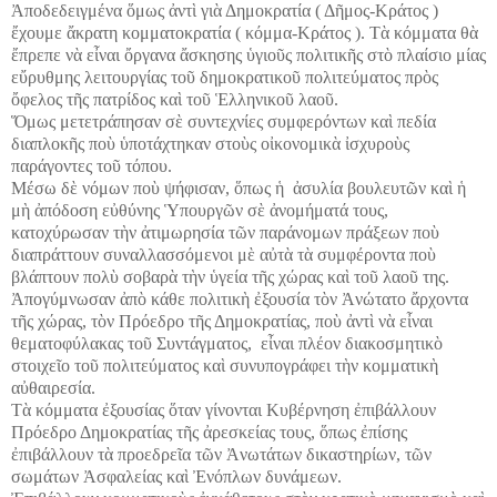
Ἀ
ποδεδειγμένα
ὅ
μως
ἀ
ντ
ὶ
γι
ὰ
Δημοκρατία ( Δ
ῆ
μος-Κράτος )
ἔ
χουμε
ἄ
κρατη κομματοκρατία ( κόμμα-Κράτος ). Τ
ὰ
κόμματα θ
ὰ
ἔ
πρεπε ν
ὰ
ε
ἶ
ναι
ὄ
ργανα
ἄ
σκησης
ὑ
γιο
ῦ
ς πολιτικ
ῆ
ς στ
ὸ
πλαίσιο μίας
ε
ὔ
ρυθμης λειτουργίας το
ῦ
δημοκρατικο
ῦ
πολιτεύματος πρ
ὸ
ς
ὄ
φελος τ
ῆ
ς πατρίδος κα
ὶ
το
ῦ
Ἑ
λληνικο
ῦ
λαο
ῦ
.
Ὅ
μως μετετράπησαν σ
ὲ
συντεχνίες συμφερόντων κα
ὶ
πεδία
διαπλοκ
ῆ
ς πο
ὺ
ὑ
ποτάχτηκαν στο
ὺ
ς ο
ἰ
κονομικ
ὰ
ἰ
σχυρο
ὺ
ς
παράγοντες το
ῦ
τόπου.
Μέσω δ
ὲ
νόμων πο
ὺ
ψήφισαν,
ὅ
πως
ἡ
ἀ
συλία βουλευτ
ῶ
ν κα
ὶ
ἡ
μ
ὴ
ἀ
πόδοση ε
ὐ
θύνης
Ὑ
πουργ
ῶ
ν σ
ὲ
ἀ
νομήματά τους,
κατοχύρωσαν τ
ὴ
ν
ἀ
τιμωρησία τ
ῶ
ν παράνομων πράξεων πο
ὺ
διαπράττουν συναλλασσόμενοι μ
ὲ
α
ὐ
τ
ὰ
τ
ὰ
συμφέροντα πο
ὺ
βλάπτουν πολ
ὺ
σοβαρ
ὰ
τ
ὴ
ν
ὑ
γεία τ
ῆ
ς χώρας κα
ὶ
το
ῦ
λαο
ῦ
της.
Ἀ
πογύμνωσαν
ἀ
π
ὸ
κάθε πολιτικ
ὴ
ἐ
ξουσία τ
ὸ
ν
Ἀ
νώτατο
ἄ
ρχοντα
τ
ῆ
ς χώρας, τ
ὸ
ν Πρόεδρο τ
ῆ
ς Δημοκρατίας, πο
ὺ
ἀ
ντ
ὶ
ν
ὰ
ε
ἶ
ναι
θεματοφύλακας το
ῦ
Συντάγματος, ε
ἶ
ναι πλέον διακοσμητικ
ὸ
στοιχε
ῖ
ο το
ῦ
πολιτεύματος κα
ὶ
συνυπογράφει τ
ὴ
ν κομματικ
ὴ
α
ὐ
θαιρεσία.
Τ
ὰ
κόμματα
ἐ
ξουσίας
ὅ
ταν γίνονται Κυβέρνηση
ἐ
πιβάλλουν
Πρόεδρο Δημοκρατίας τ
ῆ
ς
ἀ
ρεσκείας τους,
ὅ
πως
ἐ
πίσης
ἐ
πιβάλλουν τ
ὰ
προεδρε
ῖ
α τ
ῶ
ν
Ἀ
νωτάτων δικαστηρίων, τ
ῶ
ν
σωμάτων
Ἀ
σφαλείας κα
ὶ
Ἐ
νόπλων δυνάμεων.