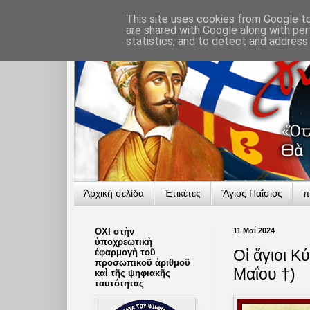
This site uses cookies from Google to 
are shared with Google along with per
statistics, and to detect and address
Ἀρχικὴ σελίδα
Ἐτικέτες
Ἅγιος Παΐσιος
π
ΟΧΙ στὴν
11 Μαΐ 2024
ὑποχρεωτικὴ
Οἱ ἅγιοι Κ
ἐφαρμογὴ τοῦ
προσωπικοῦ ἀριθμοῦ
Μαΐου †)
καὶ τῆς ψηφιακῆς
ταυτότητας