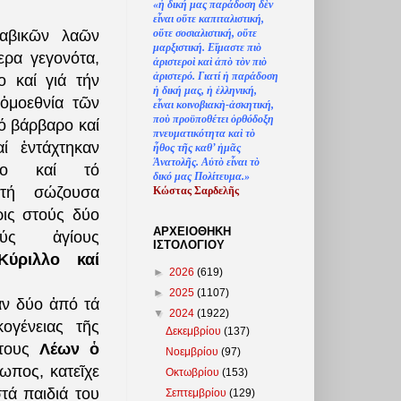
«
ἡ
δική μας παράδοση δ
ὲ
ν
ε
ἶ
ναι ο
ὔ
τε καπιταλιστική,
ο
ὔ
τε σοσιαλιστική, ο
ὔ
τε
λαβικῶν λαῶν
μαρξιστική. Ε
ἴ
μαστε πι
ὸ
ερα γεγονότα,
ἀ
ριστερο
ὶ
κα
ὶ
ἀ
π
ὸ
τ
ὸ
ν πι
ὸ
ἀ
ριστερό. Γιατί
ἡ
παράδοση
ο καί γιά τήν
ἡ
δική μας,
ἡ
ἑ
λληνική,
 ὁμοεθνία τῶν
ε
ἶ
ναι κοινοβιακ
ὴ
-
ἀ
σκητική,
πο
ὺ
προϋποθέτει
ὀ
ρθόδοξη
ό βάρβαρο καί
πνευματικότητα κα
ὶ
τ
ὸ
ί ἐντάχτηκαν
ἦ
θος τ
ῆ
ς καθ’
ἠ
μ
ᾶ
ς
Ἀ
νατολ
ῆ
ς. Α
ὐ
τ
ὸ
ε
ἶ
ναι τ
ὸ
σμο καί τό
δικό μας Πολίτευμα.»
 τή σώζουσα
Κώστας Σαρδελ
ῆ
ς
ρις στούς δύο
ΑΡΧΕΙΟΘΗΚΗ
ύς ἁγίους
ΙΣΤΟΛΟΓΙΟΥ
Κύριλλο καί
►
2026
(619)
►
2025
(1107)
ν δύο ἀπό τά
▼
2024
(1922)
ογένειας τῆς
Δεκεμβρίου
(137)
 τους
Λέων ὁ
Νοεμβρίου
(97)
ωπος, κατεῖχε
Οκτωβρίου
(153)
τά παιδιά του
Σεπτεμβρίου
(129)