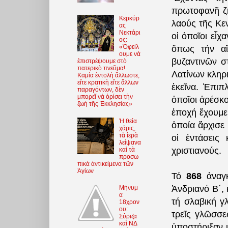
πρωτοφανῆ ζῆ
Κερκύρ
λαούς τῆς Κε
ας
Νεκτάρι
οἱ ὁποῖοι εἶχ
ος:
«Ὀφείλ
ὅπως τήν α
ουμε νὰ
βυζαντινῶν σ
ἐπιστρέψουμε στὸ
πατερικὸ πνεῦμα!
Λατίνων κληρι
Καμία ἐντολὴ ἄλλωστε,
εἴτε κρατικὴ εἴτε ἄλλων
ἐκεῖνα. Ἐπιπ
παραγόντων, δὲν
μπορεῖ νὰ ὁρίσει τὴν
ὁποῖοι ἀρέσκο
ζωὴ τῆς Ἐκκλησίας»
ἐποχή ἔχουμε
Ἡ θεία
ὁποία
ἄρχισε
χάρις,
τὰ ἱερὰ
οἱ ἐντάσεις
λείψανα
χριστιανούς.
καὶ τὰ
προσω
πικὰ ἀντικείμενα τῶν
Ἁγίων
Τό
868
ἀναγ
Ἀνδριανό Β΄, 
Μήνυμ
α
τή σλαβική γ
18χρον
ου:
τρεῖς γλῶσσε
Σύριζα
καὶ ΝΔ
ὑποστήριξαν 