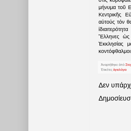
στίς κορυφαῖ
μήνυμα τοῦ Ε
Κεντρικῆς Ε
αὐτούς τόν θα
ἰδιαιτερότη
Ἕλληνες ὡς 
Ἐκκλησίας μ
κοντόφθαλμοι 
Ἀναρτήθηκε ἀπὸ
Στο
Ἐτικέτες
ἁγιολόγιο
Δεν υπάρχ
Δημοσίευσ