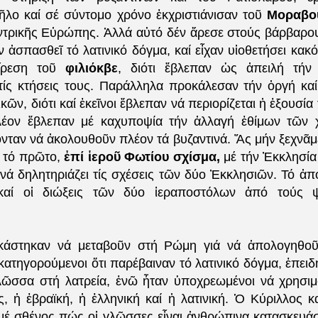
λο καί σέ σύντομο χρόνο ἐκχριστιάνισαν τοῦ
Μοραβο
ντρικῆς Εὐρώπης. Ἀλλά αὐτό δέν ἄρεσε στούς βάρβαρ
αν ἀσπασθεῖ τό λατινικό δόγμα, καί εἶχαν υἱοθετήσει κακό
ἵρεση τοῦ
φιλιόκβε
, διότι ἔβλεπαν ὡς ἀπειλή τήν
τίς κτήσεις τους. Παράλληλα προκάλεσαν τήν ὀργή καί
κῶν, διότι καί ἐκεῖνοι ἔβλεπαν νά περιορίζεται ἡ ἐξουσία
λέον ἔβλεπαν μέ καχυποψία τήν ἀλλαγή ἐθίμων τῶν χ
νταν νά ἀκολουθοῦν πλέον τά βυζαντινά. Ἄς μήν ξεχνᾶμ
 τό πρῶτο,
ἐπί ἱεροῦ Φωτίου σχίσμα,
μέ τήν Ἐκκλησία
 νά δηλητηριάζει τίς σχέσεις τῶν δύο Ἐκκλησιῶν. Τό ἀπ
 καί οἱ διώξεις τῶν δύο ἱεραποστόλων ἀπό τούς 
κάστηκαν νά μεταβοῦν στή Ρώμη γιά νά ἀπολογηθο
κατηγορούμενοι ὅτι παρέβαιναν τό λατινικό δόγμα, ἐπειδή
λῶσσα στή λατρεία, ἐνῶ ἦταν ὑποχρεωμένοι νά χρησι
ς, ἡ ἑβραϊκή, ἡ ἑλληνική καί ἡ λατινική. Ὁ Κύριλλος κ
μέ σθένος πώς οἱ γλῶσσες εἶναι ἀνθρώπινα κατασκευά