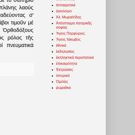
μέ τό σωτήριο
ἀντιαιρετικά
 πλάνης λαούς
ἁγιολόγιο
αδεύοντας σ'
Ἀλ. Μωραϊτίδης
άβοι τιμοῦν μέ
Ἀπόσταγμα πατερικῆς
σοφίας
ς Ὀρθοδόξους
Ἅγιος Πορφύριος
ός ρόλος τῆς
Ἅγιος Ἰάκωβος
ἱ πνευματικά
ἐθνικὰ
ἐκδηλώσεις
ἐκπληκτικά περιστατικά
ἐπικαιρότητα
Ἐκτρώσεις
ἱστορικά
Ὁμιλίες
ῥωμαίϊκα