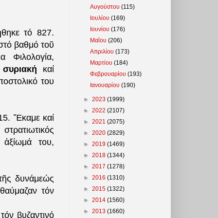
Αυγούστου
(115)
Ιουλίου
(169)
Ιουνίου
(176)
ήθηκε τό 827.
Μαΐου
(206)
στό βαθμό τοῦ
Απριλίου
(173)
α Φιλολογία,
Μαρτίου
(184)
ή
συριακή
καί
Φεβρουαρίου
(193)
ποστολικό του
Ιανουαρίου
(190)
►
2023
(1999)
►
2022
(2107)
15. Ἔκαμε καί
►
2021
(2075)
 στρατιωτικός
►
2020
(2829)
 ἀξίωμά του,
►
2019
(1469)
►
2018
(1344)
►
2017
(1278)
 τῆς δυνάμεώς
►
2016
(1310)
►
2015
(1322)
 θαύμαζαν τόν
►
2014
(1560)
►
2013
(1660)
τόν βυζαντινό