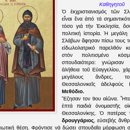
Καθηγητοῦ
Ὁ ἐκχριστιανισμός τῶν Σ
εἶναι ἕνα ἀπό τά σημαντικότ
τόσο γιά τήν Ἐκκλησία, ὅσ
πολιτική ἱστορία. Ἡ μεγάλη
Σλάβων ἄφησαν πίσω τους τ
εἰδωλολατρικό παρελθόν κα
στόν πολιτισμένο κό
σπουδαιότερο: γνώρισαν
ἀλήθεια τοῦ Εὐαγγελίου, χά
μεγάλους ἄνδρες, το
Θεσσαλονικεῖς ἀδελφούς
Μεθόδιο.
Ἔζησαν τον 9ου αἰῶνα. Ἦτα
ἑπτά παιδιά ὀνομαστῆς οἰκ
Θεσσαλονίκης. Ὁ πατέρας
δρουγγάριος
, εὐσεβής ἄνθρ
τιωτική θέση. Φρόντισε νά δώσει σπουδαῖα μόρφωση σ