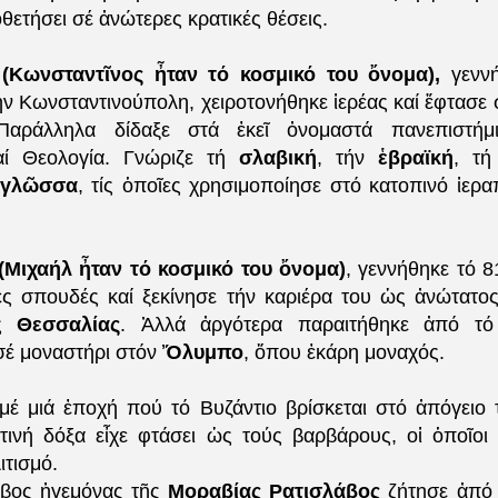
οθετήσει σέ ἀνώτερες κρατικές θέσεις.
 (Κωνσταντῖνος ἦταν τό κοσμικό του ὄνομα),
γενν
ν Κωνσταντινούπολη, χειροτονήθηκε ἱερέας καί ἔφτασε 
Παράλληλα δίδαξε στά ἐκεῖ ὀνομαστά πανεπιστήμι
αί Θεολογία. Γνώριζε τή
σλαβική
, τήν
ἑβραϊκή
, τ
 γλῶσσα
, τίς ὁποῖες χρησιμοποίησε στό κατοπινό ἱερα
(Μιχαήλ ἦταν τό κοσμικό του ὄνομα)
, γεννήθηκε τό 8
ς σπουδές καί ξεκίνησε τήν καριέρα του ὡς ἀνώτατος
ῆς
Θεσσαλίας
. Ἀλλά ἀργότερα παραιτήθηκε ἀπό τό
έ μοναστήρι στόν
Ὄλυμπο
, ὅπου ἐκάρη μοναχός.
μέ μιά ἐποχή πού τό Βυζάντιο βρίσκεται στό ἀπόγειο
τινή δόξα εἶχε φτάσει ὡς τούς βαρβάρους, οἱ ὁποῖοι
ιτισμό.
βος ἡγεμόνας τῆς
Μοραβίας Ρατισλάβος
ζήτησε ἀπό 