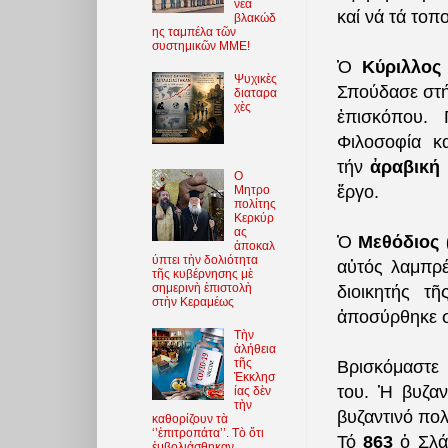
νέα
καί νά τά τοπ
βλακώδ
ης ταμπέλα τῶν
συστημικῶν ΜΜΕ!
Ὁ
Κύριλλος
Ψυχικὲς
Σπούδασε στή
διαταρα
χὲς
ἐπισκόπου. 
Φιλοσοφία κ
τήν
ἀραβική
O
ἔργο.
Μητρο
πολίτης
Κερκύρ
ας
Ὁ
Μεθόδιος 
ἀποκαλ
ύπτει τὴν δολιότητα
αὐτός λαμπρέ
τῆς κυβέρνησης μὲ
σημερινὴ ἐπιστολὴ
διοικητής τ
στὴν Κεραμέως
ἀποσύρθηκε σ
Τὴν
ἀλήθεια
τῆς
Βρισκόμαστε 
Ἐκκλησ
του. Ἡ βυζαν
ίας δὲν
τὴν
βυζαντινό πολ
καθορίζουν τὰ
‘’ἐπιτροπάτα’’. Τὸ ὅτι
Τό
863
ὁ Σλά
ἐμβολιάσθηκαν