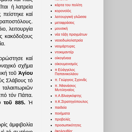
κάρτα του πολίτη
ῖται ἡ λατρεία
κορονοϊός
 πείστηκε καί
λειτουργική γλῶσσα
εραποστόλους.
μεταφράσεις
ιο, λειτουργία
μουσική
νέα τάξη πραγμάτων
ὡς κακόδοξους
νεοειδωλολατρεία
ία.
νεομάρτυρες
ντοκιμαντέρ
ρρώστησε καί
οἰκογένεια
οἰκουμενισμός
οναχικό σχῆμα
π Εὐάγγελος
λική τοῦ
Ἁγίου
Παπανικολάου
ύς Σλάβους τό
π. Γεώργιος Σχοινᾶς
π. Ἀθανάσιος
ί ταλαιπωριῶν
Μυτιληναίος
ἀπό τόν Πάπα.
π.Α.Βλιαγκόφτης
π.Κ.Στρατηγόπουλος
 τοῦ 885.
Ἡ
παιδεία
ποιήματα
προβολές
ρίς ἀμφιβολία
προσωπικότητες
ἀκολουθίες