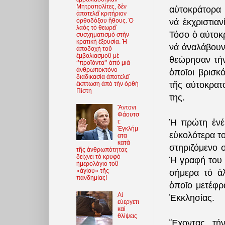
Μητροπολίτες, δὲν
αὐτοκράτορα
ἀποτελεῖ κριτήριον
νά ἐκχριστια
ὀρθοδόξου ἤθους. Ὁ
λαὸς τὸ θεωρεῖ
Τόσο ὁ αὐτοκ
συσχηματισμὸ στὴν
κρατικὴ ἐξουσία. Ἡ
νά ἀναλάβουν 
ἀποδοχὴ τοῦ
ἐμβολιασμοῦ μὲ
θεώρησαν τήν
‘’προϊόντα’’ ἀπὸ μιὰ
ἀνθρωποκτόνο
ὁποῖοι βρισκ
διαδικασία ἀποτελεῖ
τῆς αὐτοκρατ
ἔκπτωση ἀπὸ τὴν ὀρθὴ
Πίστη
της.
Ἄντονι
Φάουτσ
Ἡ πρώτη ἐνέρ
ι:
Ἐγκλήμ
εὐκολότερα τ
ατα
κατὰ
στηριζόμενο 
τῆς ἀνθρωπότητας
δείχνει τὸ κρυφὸ
Ἡ γραφή του
ἡμερολόγιο τοῦ
«ἁγίου» τῆς
σήμερα τό ἀ
πανδημίας!
ὁποῖο μετέφρ
Αἱ
Ἐκκλησίας.
εὐεργετι
καί
θλίψεις
Ἔχοντας τήν