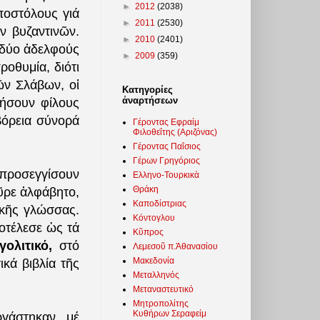
►
2012
(2038)
ποστόλους γιά
►
2011
(2530)
ν βυζαντινῶν.
►
2010
(2401)
 δύο ἀδελφούς
►
2009
(359)
ροθυμία, διότι
ῶν Σλάβων, οἱ
Κατηγορίες
ἀναρτήσεων
τήσουν φίλους
βόρεια σύνορά
Γέροντας Εφραίμ
Φιλοθεΐτης (Αριζόνας)
Γέροντας Παΐσιος
Γέρων Γρηγόριος
 προσεγγίσουν
Ελληνο-Τουρκικὰ
Θράκη
ῦρε ἀλφάβητο,
Καποδίστριας
ικῆς γλώσσας.
Κόντογλου
ποτέλεσε ὡς τά
Κῦπρος
γολιτικό,
στό
Λεμεσοῦ π.Ἀθανασίου
Μακεδονία
κά βιβλία τῆς
Μεταλληνός
Μεταναστευτικό
Μητροπολίτης
Κυθήρων Σεραφείμ
ργάστηκαν μέ