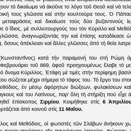
ἔχουν τό δικαίωμα νά ἀκοῦνε το λόγο τοῦ Θεοῦ καί νά τελε
ρική τους γλῶσσα καί στήν κουλτούρα τους. Ὁ Πάπας
 μεταφράσεις καί δικαίωσε τούς δύο βυζαντινούς ἱ
ε ὁ ἴδιος, μέ συλλειτουργούς του τόν Κύριλλο καί Μεθόδ
γλῶσσα, ἀναγνωρίζοντάς την καί ἐπίσης καταδίκασε 
), ὅσους ἀπέκλειαν καί ἄλλες γλῶσσες ἀπό τή θεία λατρε
(Κωνσταντῖνος) κατά τήν παραμονή του στή Ρώμη ἀ
 Φεβρουάριο τοῦ 869, ἀφοῦ προηγουμένως ἔλαβε τό μ
κό ὄνομα Κύριλλος. Ἐτάφη μέ τιμές στήν περίφημη βασι
ου σώζεται μέχρι σήμερα τό τάφος του. Τό ἔργο του στο
εθόδιος, ἐν μέσῳ ἀφόρητων διώξεων, φυλακίσεων κα
γκους καί του Λατίνους, παρ' ὅλη τή στήριξη πού εἶχε 
νηθεῖ ἐπίσκοπος
Σιρμίου
. Κοιμήθηκε στίς
6 Ἀπριλίου
ρτάζεται ἀπό κοινοῦ στίς
11 Μαΐου.
ιλλος καί Μεθόδιος, οἱ φωτιστές τῶν Σλάβων ἀνήκουν χω