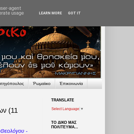
 user-agent
nerate usage
LEARN MORE
GOT IT
ατηγόπουλος
Ῥωμαίικο
Ἐπικοινωνία
TRANSLATΕ
ων (11
Select Language
▼
ΤΟ ΔΙΚΟ ΜΑΣ
ΠΟΛΙΤΕΥΜΑ...
εολόγου -