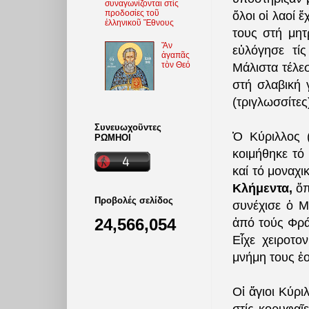
συναγωνίζονται στὶς
προδοσίες τοῦ
ὅλοι οἱ λαοί 
ἑλληνικοῦ Ἔθνους
τους στή μητ
Ἄν
εὐλόγησε τίς
ἀγαπᾶς
τὸν Θεό
Μάλιστα τέλεσ
στή σλαβική 
(τριγλωσσίτες
Συνευωχοῦντες
Ὁ Κύριλλος 
ΡΩΜΗΟΙ
κοιμήθηκε τό
καί τό μοναχι
Κλήμεντα,
ὅπ
Προβολές σελίδος
συνέχισε ὁ Μ
24,566,054
ἀπό τούς Φρά
Εἶχε χειροτο
μνήμη τους ἑο
Οἱ ἅγιοι Κύρ