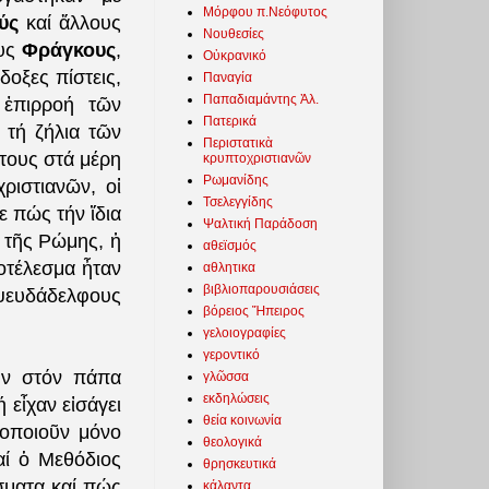
Μόρφου π.Νεόφυτος
ύς
καί ἄλλους
Νουθεσίες
ους
Φράγκους
,
Οὐκρανικό
δοξες πίστεις,
Παναγία
Παπαδιαμάντης Ἀλ.
 ἐπιρροή τῶν
Πατερικά
 τή ζήλια τῶν
Περιστατικὰ
 τους στά μέρη
κρυπτοχριστιανῶν
Ρωμανίδης
ριστιανῶν, οἱ
Τσελεγγίδης
ε πώς τήν ἴδια
Ψαλτική Παράδοση
 τῆς Ρώμης, ἡ
αθεϊσμός
οτέλεσμα ἦταν
αθλητικα
βιβλιοπαρουσιάσεις
ψευδάδελφους
βόρειος Ἤπειρος
γελοιογραφίες
γεροντικό
ῦν στόν πάπα
γλῶσσα
εκδηλώσεις
 εἶχαν εἰσάγει
θεία κοινωνία
μοποιοῦν μόνο
θεολογικά
αί ὁ Μεθόδιος
θρησκευτικά
σματα καί πώς
κάλαντα