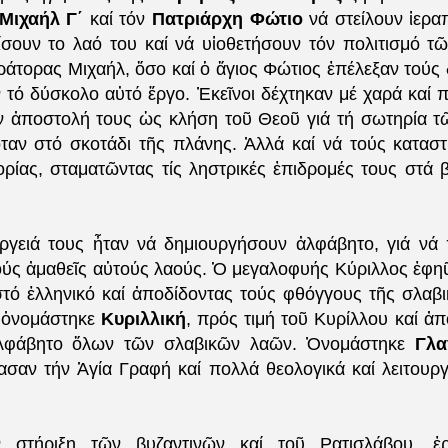
Μιχαήλ Γ΄
καί τόν
Πατριάρχη Φώτιο
νά στείλουν ἱερα
νίσουν το λαό του καί νά υἱοθετήσουν τόν πολιτισμό τῶ
ράτορας Μιχαήλ, ὅσο καί ὁ ἅγιος Φώτιος ἐπέλεξαν τούς
τό δύσκολο αὐτό ἔργο. Ἐκεῖνοι δέχτηκαν μέ χαρά καί π
 ἀποστολή τους ὡς κλήση τοῦ Θεοῦ γιά τή σωτηρία τ
όταν στό σκοτάδι τῆς πλάνης. Ἀλλά καί νά τούς κατασ
ορίας, σταματῶντας τίς ληστρικές ἐπιδρομές τους στά 
γειά τους ἦταν νά δημιουργήσουν ἀλφάβητο, γιά νά
ούς ἀμαθεῖς αὐτούς λαούς. Ὁ μεγαλοφυής Κύριλλος ἐφη
στό ἑλληνικό καί ἀποδίδοντας τούς φθόγγους τῆς σλαβ
 ὀνομάστηκε
Κυριλλική
, πρός τιμή τοῦ Κυρίλλου καί ἀ
λφάβητο ὅλων τῶν σλαβικῶν λαῶν. Ὀνομάστηκε
Γλα
ασαν τήν Ἁγία Γραφή καί πολλά θεολογικά καί λειτουργι
 στήριξη τῶν βυζαντινῶν καί τοῦ Ρατισλάβου, ἐ