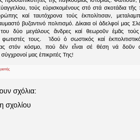
ες προσωπικότητες τῆς παγκόσμιας ἱστορίας. Φώτισαν, 
ὐαγγελίου, τούς εὑρισκομένους στό στά σκοτάδια τῆς
ὐρώπης καί ταυτόχρονα τούς ἐκπολίτισαν, μεταλαμπ
υμαστό βυζαντινό πολιτισμό. Δίκαια οἱ ἀδελφοί μας Σλ
τα του δύο μεγάλους ἄνδρες καί θεωροῦν ἐμᾶς τού
φωτιστές τους. Ἰδού ὁ σωστικός καί ἐκπολιτιστικ
ας στόν κόσμο, πού δέν εἶναι σέ θέση νά δοῦν ο
σύγχρονοί μας ἐπικριτές Της!
χαστής
ουν σχόλια:
η σχολίου