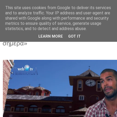
This site uses cookies from Google to deliver its services
and to analyze traffic. Your IP address and user-agent are
shared with Google along with performance and security
▼
metrics to ensure quality of service, generate usage
statistics, and to detect and address abuse.
4 Αυγ 2023
«Κρίση καὶ ποιότητα τῆς ἠθοποιΐας
LEARN MORE
GOT IT
σήμερα»