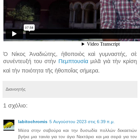
Ὁ Νίκος Ἀναδιώτης, ἠθοποιὸς καὶ γυμναστής, σὲ
συνέντευξή του στὴν
Πεμπτουσία
μιλᾶ γιὰ τὴν κρίση
καὶ τὴν ποιότητα τῆς ἠθοποΐας σήμερα.
Διανοητής
1 σχόλιο:
labitochromis
5 Αυγούστου 2023 στις 6:39 π.μ.
Μέσα στην σαβούρα και την δυσωδία πολλών δεκαετιών
βγήκε μια ταινία για τον άγιο Νεκτάριο και μια σειρά για τον