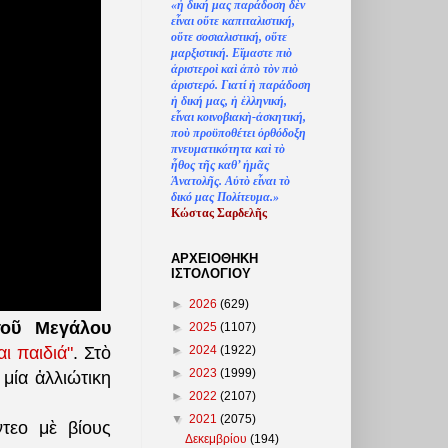
«
ἡ
δική μας παράδοση δ
ὲ
ν
ε
ἶ
ναι ο
ὔ
τε καπιταλιστική,
ο
ὔ
τε σοσιαλιστική, ο
ὔ
τε
μαρξιστική. Ε
ἴ
μαστε πι
ὸ
ἀ
ριστερο
ὶ
κα
ὶ
ἀ
π
ὸ
τ
ὸ
ν πι
ὸ
ἀ
ριστερό. Γιατί
ἡ
παράδοση
ἡ
δική μας,
ἡ
ἑ
λληνική,
ε
ἶ
ναι κοινοβιακ
ὴ
-
ἀ
σκητική,
πο
ὺ
προϋποθέτει
ὀ
ρθόδοξη
πνευματικότητα κα
ὶ
τ
ὸ
ἦ
θος τ
ῆ
ς καθ’
ἠ
μ
ᾶ
ς
Ἀ
νατολ
ῆ
ς. Α
ὐ
τ
ὸ
ε
ἶ
ναι τ
ὸ
δικό μας Πολίτευμα.»
Κώστας Σαρδελ
ῆ
ς
ΑΡΧΕΙΟΘΗΚΗ
ΙΣΤΟΛΟΓΙΟΥ
►
2026
(629)
τοῦ Μεγάλου
►
2025
(1107)
►
2024
(1922)
αι παιδιά"
. Στὸ
►
2023
(1999)
 μία ἀλλιώτικη
►
2022
(2107)
▼
2021
(2075)
τεο μὲ βίους
Δεκεμβρίου
(194)