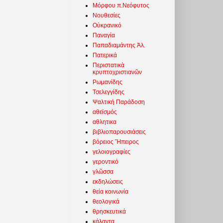
Μόρφου π.Νεόφυτος
Νουθεσίες
Οὐκρανικό
Παναγία
Παπαδιαμάντης Ἀλ.
Πατερικά
Περιστατικὰ
κρυπτοχριστιανῶν
Ρωμανίδης
Τσελεγγίδης
Ψαλτική Παράδοση
αθεϊσμός
αθλητικα
βιβλιοπαρουσιάσεις
βόρειος Ἤπειρος
γελοιογραφίες
γεροντικό
γλῶσσα
εκδηλώσεις
θεία κοινωνία
θεολογικά
θρησκευτικά
κάλαντα