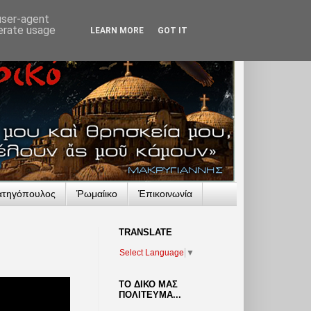
 user-agent
nerate usage
LEARN MORE
GOT IT
ατηγόπουλος
Ῥωμαίικο
Ἐπικοινωνία
TRANSLATΕ
Select Language
▼
ΤΟ ΔΙΚΟ ΜΑΣ
ΠΟΛΙΤΕΥΜΑ...