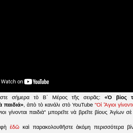
ῆστε σήμερα τὸ Β΄ Μέρος τῆς σειρᾶς:
«Ὁ βίος 
ὰ παιδιά»
, ἀπὸ τὸ κανάλι στὸ YouTube
"Οἱ Ἅγιοι γίνοντ
ιοι γίνονται παιδιὰ" μπορεῖτε νὰ βρεῖτε βίους Ἁγίων σὲ
ραφὴ
ἐδῶ
καὶ παρακολουθῆστε ἀκόμη περισσότερα βίν