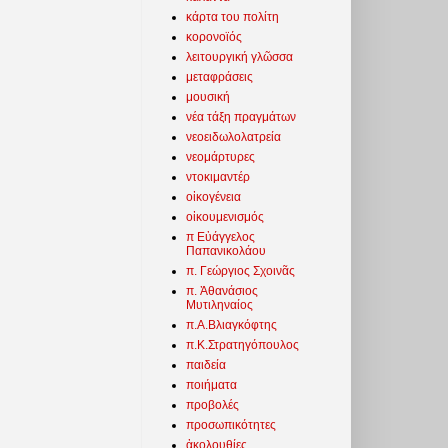
κάρτα του πολίτη
κορονοϊός
λειτουργική γλῶσσα
μεταφράσεις
μουσική
νέα τάξη πραγμάτων
νεοειδωλολατρεία
νεομάρτυρες
ντοκιμαντέρ
οἰκογένεια
οἰκουμενισμός
π Εὐάγγελος
Παπανικολάου
π. Γεώργιος Σχοινᾶς
π. Ἀθανάσιος
Μυτιληναίος
π.Α.Βλιαγκόφτης
π.Κ.Στρατηγόπουλος
παιδεία
ποιήματα
προβολές
προσωπικότητες
ἀκολουθίες