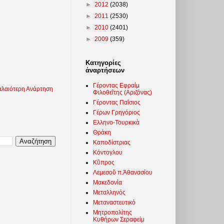
►
2012
(2038)
►
2011
(2530)
►
2010
(2401)
►
2009
(359)
Κατηγορίες
ἀναρτήσεων
Γέροντας Εφραίμ
λαιότερη Ανάρτηση
Φιλοθεΐτης (Αριζόνας)
Γέροντας Παΐσιος
Γέρων Γρηγόριος
Ελληνο-Τουρκικὰ
Θράκη
Καποδίστριας
Κόντογλου
Κῦπρος
Λεμεσοῦ π.Ἀθανασίου
Μακεδονία
Μεταλληνός
Μεταναστευτικό
Μητροπολίτης
Κυθήρων Σεραφείμ