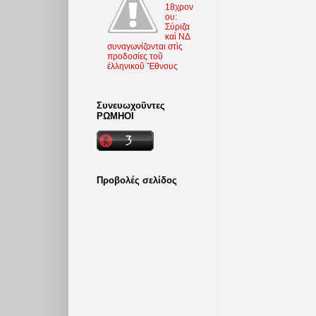
18χρον
ου:
Σύριζα
καὶ ΝΔ
συναγωνίζονται στὶς
προδοσίες τοῦ
ἑλληνικοῦ Ἔθνους
Συνευωχοῦντες
ΡΩΜΗΟΙ
Προβολές σελίδος