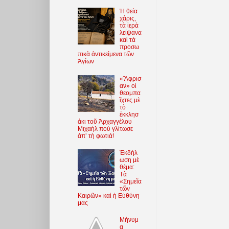
Ἡ θεία
χάρις,
τὰ ἱερὰ
λείψανα
καὶ τὰ
προσω
πικὰ ἀντικείμενα τῶν
Ἁγίων
«Ἄφρισ
αν» οἱ
θεομπα
ῖχτες μὲ
τὸ
ἐκκλησ
άκι τοῦ Ἀρχαγγέλου
Μιχαὴλ ποὺ γλίτωσε
ἀπ’ τὴ φωτιά!
Ἐκδήλ
ωση μὲ
θέμα:
Τὰ
«Σημεῖα
τῶν
Καιρῶν» καὶ ἡ Εὐθύνη
μας
Μήνυμ
α