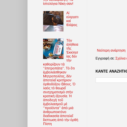
ἱστολόγια Νίκη-σαν!
Αἱ
εὐεργετι
καί
θλίψεις
Τὴν
ἀλήθεια
τῆς
Νεότερη ανάρτηση
Ἐκκλησ
ίας δὲν
Εγγραφή σε:
Σχόλια
τὴν
καθορίζουν τὰ
‘’ἐπιτροπάτα’’. Τὸ ὅτι
ΚΑΝΤΕ ΑΝΑΖΗΤΗΣ
ἐμβολιάσθηκαν
Μητροπολίτες, δὲν
ἀποτελεῖ κριτήριον
ὀρθοδόξου ἤθους. Ὁ
λαὸς τὸ θεωρεῖ
συσχηματισμὸ στὴν
κρατικὴ ἐξουσία. Ἡ
ἀποδοχὴ τοῦ
ἐμβολιασμοῦ μὲ
‘’προϊόντα’’ ἀπὸ μιὰ
ἀνθρωποκτόνο
διαδικασία ἀποτελεῖ
ἔκπτωση ἀπὸ τὴν ὀρθὴ
Πίστη