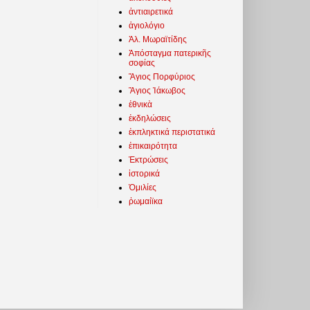
ἀντιαιρετικά
ἁγιολόγιο
Ἀλ. Μωραϊτίδης
Ἀπόσταγμα πατερικῆς
σοφίας
Ἅγιος Πορφύριος
Ἅγιος Ἰάκωβος
ἐθνικὰ
ἐκδηλώσεις
ἐκπληκτικά περιστατικά
ἐπικαιρότητα
Ἐκτρώσεις
ἱστορικά
Ὁμιλίες
ῥωμαίϊκα