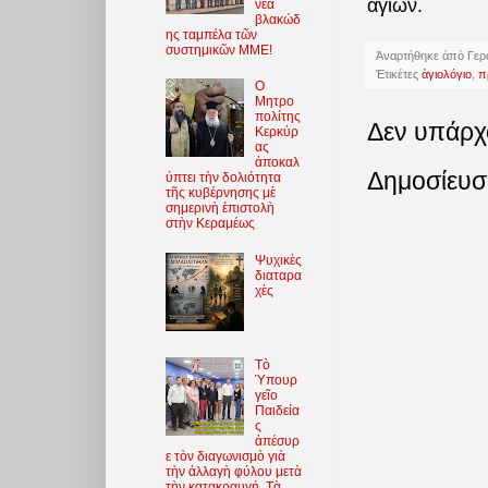
ἁγίων.
νέα
βλακώδ
ης ταμπέλα τῶν
συστημικῶν ΜΜΕ!
Ἀναρτήθηκε ἀπὸ
Γερ
Ἐτικέτες
ἁγιολόγιο
,
π
O
Μητρο
πολίτης
Δεν υπάρχ
Κερκύρ
ας
ἀποκαλ
Δημοσίευσ
ύπτει τὴν δολιότητα
τῆς κυβέρνησης μὲ
σημερινὴ ἐπιστολὴ
στὴν Κεραμέως
Ψυχικὲς
διαταρα
χὲς
Τὸ
Ὑπουρ
γεῖο
Παιδεία
ς
ἀπέσυρ
ε τὸν διαγωνισμὸ γιὰ
τὴν ἀλλαγὴ φύλου μετὰ
τὴν κατακραυγή. Τὰ