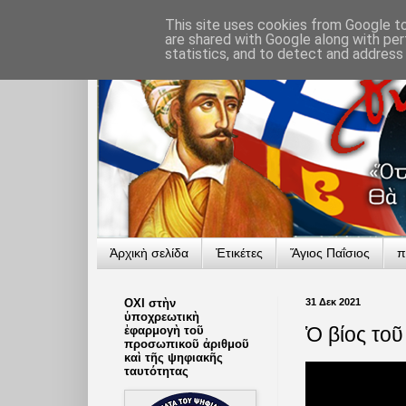
This site uses cookies from Google to 
are shared with Google along with per
statistics, and to detect and address
Ἀρχικὴ σελίδα
Ἐτικέτες
Ἅγιος Παΐσιος
π
ΟΧΙ στὴν
31 Δεκ 2021
ὑποχρεωτικὴ
Ὁ βίος τοῦ
ἐφαρμογὴ τοῦ
προσωπικοῦ ἀριθμοῦ
καὶ τῆς ψηφιακῆς
ταυτότητας